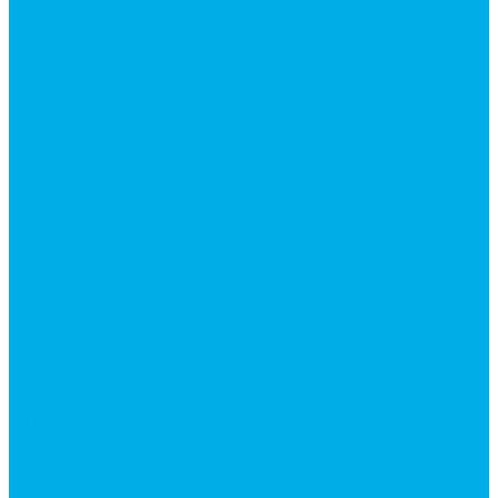
Гидромоторы серии MP
Гидромоторы серии ZBMR с тормозом
Гидромоторы серии МH
Клапана, тормоза и аксессуары для гидромоторов
Клапанная аппаратура
Гидрозамки
Гидроклапаны обратные
Дроссели
Дроссели VRB двунаправленный
Дроссели STB(F) двунаправленные
Дроссели VRF с обратным клапаном
Дроссель VRFB 90° двунаправленный
Дроссель двунаправленный L (LSQ)
Дроссель с обратным клапаном LA (LSQ)
Клапаны тормозные
Последовательные клапаны
Предохранительные клапаны
Регуляторы расхода
Блоки клапанные
Диверторы
Клапаны ограничения хода
Краны шаровые (стальные)
Краны шаровые 2-х ходовые