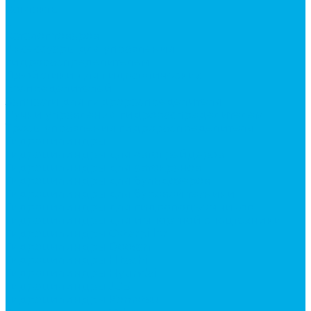
Контакты
...
Каталог товаров
Аксессуары для управления
гидрораспределителем
Джойстики для гидравлических
распределителей
Запчасти для гидрораспределителя
Ручки управления гидрораспределителем
Тросы управления гидрораспределителя
Гидроцилиндры
Гидроцилиндры для автогрейдеров
Гидроцилиндры для автокранов
Гидроцилиндры для бульдозеров
Гидроцилиндры для буровой техники
Гидроцилиндры для гидроподъемников
Гидроцилиндры для импортной спецтехники
Гидроцилиндры Caterpillar
Гидроцилиндры Doosan
Гидроцилиндры Hitachi
Гидроцилиндры Hyundai
Гидроцилиндры JCB
Гидроцилиндры Komatsu