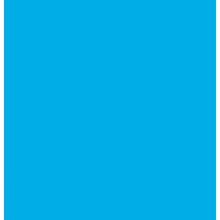
Краны шаровые 3-х ходовые
Редукционные клапаны
Модульная гидравлика
Модульные гидрораспределители
Гидрораспределители 1Р203 (CETOP8)
Гидрораспределители ВЕ10
Гидрораспределители ВЕ6 (CETOP3)
Гидрораспределители ВЕХ16 (CETOP7)
Гидрораспределители ВММ10
Гидрораспределители ВММ6 (CETOP3)
Предохранительные клапаны
Монтажные плиты
Насосы дозаторы
Адаптеры и соединения
Краны гидравлические
4-х ходовые
Фитинги для пневматики
Запчасти для спецтехники
Запчасти для BOBCAT
Запчасти для CATERPILLAR
Запчасти для JCB
Запчасти для MSt
Запчасти для TEREX
Запчасти для VOLVO