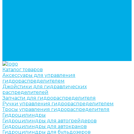
кран-манипуляторов (КМУ)
Изготовление секций для стрел автокранов, КМУ,
гидроманипуляторов, башенных и жд кранов
Ремонт рам и подрамников грузовой техники
О компании
Отзывы
ГОСТы
Политика конфиденциальности
Оплата
Доставка
Контакты
Каталог товаров
Аксессуары для управления
гидрораспределителем
Джойстики для гидравлических
распределителей
Запчасти для гидрораспределителя
Ручки управления гидрораспределителем
Тросы управления гидрораспределителя
Гидроцилиндры
Гидроцилиндры для автогрейдеров
Гидроцилиндры для автокранов
Гидроцилиндры для бульдозеров