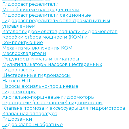
Гидрораспределители
Моноблочные распределители
Гидрораспределители секционные
Гидрораспределитель с электромагнитным
управлением
Каталог гидромолотов, запчасти гидромолотов
Коробки отбора мощности (КОМ) и
комплектующие
Механизмы включения КОМ
Маслоохладители
Редукторы и мультипликаторы
Мультипликаторы насосов шестеренных
Гидронасосы
Шестеренные гидронасосы
Насосы НШ
Насосы аксиально-поршневые
Гидромоторы
Аксиально-поршневые гидромоторы
Героторные (планетарные) гидромоторы
Клапана, тормоза и аксессуары для гидромоторов
Клапанная аппаратура
Гидрозамки
Гидроклапаны обратные