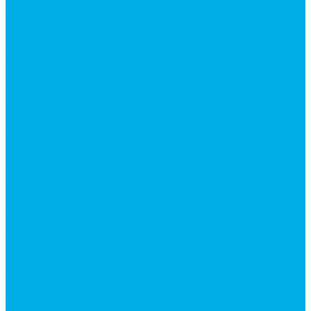
Ручки управления гидрораспределителем
Гидроцилиндры
Гидроцилиндры для автогрейдеров
Гидроцилиндры для автокранов
Гидроцилиндры для бульдозеров
Фильтры
Магистральные фильтры
Сливные фильтры
Напорные фильтры
Гидрораспределители
Моноблочные распределители
Гидрораспределители секционные
Гидрораспределитель с электромагнитным
управлением
Каталог гидромолотов, запчасти гидромолотов
Коробки отбора мощности (КОМ) и
комплектующие
Механизмы включения КОМ
Маслоохладители
Редукторы и мультипликаторы
Мультипликаторы насосов шестеренных
Гидронасосы
Шестеренные гидронасосы
Насосы НШ