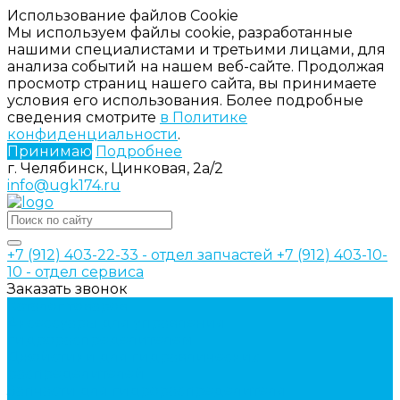
Использование файлов Cookie
Мы используем файлы cookie, разработанные
нашими специалистами и третьими лицами, для
анализа событий на нашем веб-сайте. Продолжая
просмотр страниц нашего сайта, вы принимаете
условия его использования. Более подробные
сведения смотрите
в Политике
конфиденциальности
.
Принимаю
Подробнее
г. Челябинск, Цинковая, 2а/2
info@ugk174.ru
+7 (912) 403-22-33 - отдел запчастей
+7 (912) 403-10-
10 - отдел сервиса
Заказать звонок
Каталог товаров
Аксессуары для управления
гидрораспределителем
Джойстики для гидравлических
распределителей
Запчасти для гидрораспределителя