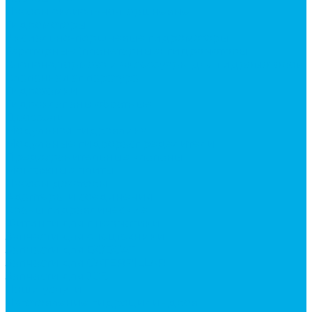
Насосы аксиально-поршневые
Гидромоторы
Аксиально-поршневые гидромоторы
Героторные (планетарные) гидромоторы
Клапана, тормоза и аксессуары для гидромоторов
Клапанная аппаратура
Гидрозамки
Гидроклапаны обратные
Дроссели
Модульная гидравлика
Модульные гидрораспределители
Предохранительные клапаны
Монтажные плиты
Насосы дозаторы
Адаптеры и соединения
Краны гидравлические
Фитинги для пневматики
Запчасти для спецтехники
Запчасти для BOBCAT
Запчасти для CATERPILLAR
Запчасти для JCB
Наши услуги
Изготовление гидроцилиндров