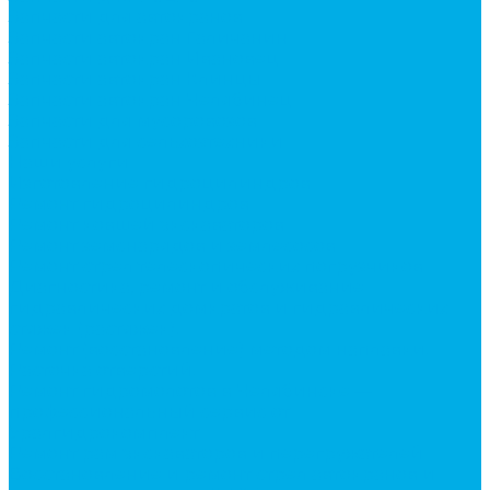
Запчасти для автокранов
Запчасти автокран Галичанин
Запчасти автокран Ивановец
Запчасти автокран Клинцы
Запчасти автокран Челябинец
Запчасти для мусоровозов
Запчасти для сельхозтехники
Наши услуги
Изготовление гидроцилиндров
Ремонт гидроцилиндров
Ремонт ковшей экскаваторов
Ремонт земснарядов и землесосов
Ремонт стрел телескопических погрузчиков
Диагностика, ремонт и обслуживание
гидравлических домкратов и гидравлических
стяжек (растяжек).
Ремонт (восстановление) методом наплавки.
Расточка отверстий.
Ремонт гидромолотов в Челябинске —
профессиональный сервис от
Уралгидрокомплект
Ремонт рам экскаваторов и перегружателей
Восстановление и ремонт стрел автокранов и