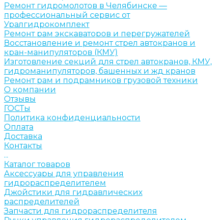
Ремонт гидромолотов в Челябинске —
профессиональный сервис от
Уралгидрокомплект
Ремонт рам экскаваторов и перегружателей
Восстановление и ремонт стрел автокранов и
кран-манипуляторов (КМУ)
Изготовление секций для стрел автокранов, КМУ,
гидроманипуляторов, башенных и жд кранов
Ремонт рам и подрамников грузовой техники
О компании
Отзывы
ГОСТы
Политика конфиденциальности
Оплата
Доставка
Контакты
...
Каталог товаров
Аксессуары для управления
гидрораспределителем
Джойстики для гидравлических
распределителей
Запчасти для гидрораспределителя