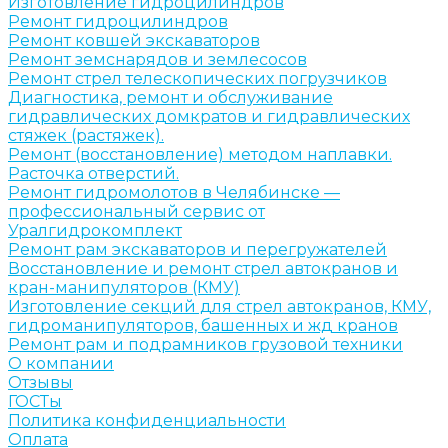
Изготовление гидроцилиндров
Ремонт гидроцилиндров
Ремонт ковшей экскаваторов
Ремонт земснарядов и землесосов
Ремонт стрел телескопических погрузчиков
Диагностика, ремонт и обслуживание
гидравлических домкратов и гидравлических
стяжек (растяжек).
Ремонт (восстановление) методом наплавки.
Расточка отверстий.
Ремонт гидромолотов в Челябинске —
профессиональный сервис от
Уралгидрокомплект
Ремонт рам экскаваторов и перегружателей
Восстановление и ремонт стрел автокранов и
кран-манипуляторов (КМУ)
Изготовление секций для стрел автокранов, КМУ,
гидроманипуляторов, башенных и жд кранов
Ремонт рам и подрамников грузовой техники
О компании
Отзывы
ГОСТы
Политика конфиденциальности
Оплата