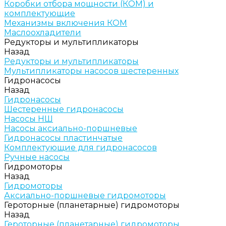
Коробки отбора мощности (КОМ) и
комплектующие
Механизмы включения КОМ
Маслоохладители
Редукторы и мультипликаторы
Назад
Редукторы и мультипликаторы
Мультипликаторы насосов шестеренных
Гидронасосы
Назад
Гидронасосы
Шестеренные гидронасосы
Насосы НШ
Насосы аксиально-поршневые
Гидронасосы пластинчатые
Комплектующие для гидронасосов
Ручные насосы
Гидромоторы
Назад
Гидромоторы
Аксиально-поршневые гидромоторы
Героторные (планетарные) гидромоторы
Назад
Героторные (планетарные) гидромоторы