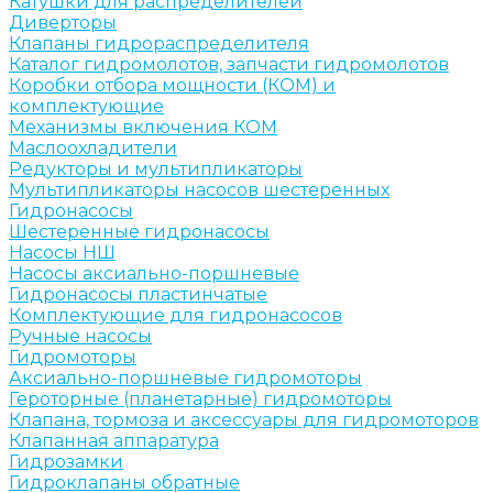
Катушки для распределителей
Диверторы
Клапаны гидрораспределителя
Каталог гидромолотов, запчасти гидромолотов
Коробки отбора мощности (КОМ) и
комплектующие
Механизмы включения КОМ
Маслоохладители
Редукторы и мультипликаторы
Мультипликаторы насосов шестеренных
Гидронасосы
Шестеренные гидронасосы
Насосы НШ
Насосы аксиально-поршневые
Гидронасосы пластинчатые
Комплектующие для гидронасосов
Ручные насосы
Гидромоторы
Аксиально-поршневые гидромоторы
Героторные (планетарные) гидромоторы
Клапана, тормоза и аксессуары для гидромоторов
Клапанная аппаратура
Гидрозамки
Гидроклапаны обратные