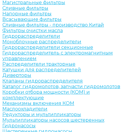
Магистральные фильтры
Сливные фильтры
Напорные фильтры
Всасывающие фильтры
Сливные фильтры - производство Китай
Фильтры очистки масла
Гидрораспределители
Моноблочные распределители
Гидрораспределители секционные
Гидрораспределитель с электромагнитным
управлением
Распределители тракторные
Катушки для распределителей
Диверторы
Клапаны гидрораспределителя
Каталог гидромолотов, запчасти гидромолотов
Коробки отбора мощности (КОМ) и
комплектующие
Механизмы включения КОМ
Маслоохладители
Редукторы и мультипликаторы
Мультипликаторы насосов шестеренных
Гидронасосы
Шестеренные гидронасосы