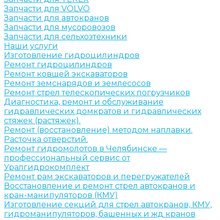
Запчасти для VOLVO
Запчасти для автокранов
Запчасти для мусоровозов
Запчасти для сельхозтехники
Наши услуги
Изготовление гидроцилиндров
Ремонт гидроцилиндров
Ремонт ковшей экскаваторов
Ремонт земснарядов и землесосов
Ремонт стрел телескопических погрузчиков
Диагностика, ремонт и обслуживание
гидравлических домкратов и гидравлических
стяжек (растяжек).
Ремонт (восстановление) методом наплавки.
Расточка отверстий.
Ремонт гидромолотов в Челябинске —
профессиональный сервис от
Уралгидрокомплект
Ремонт рам экскаваторов и перегружателей
Восстановление и ремонт стрел автокранов и
кран-манипуляторов (КМУ)
Изготовление секций для стрел автокранов, КМУ,
гидроманипуляторов, башенных и жд кранов