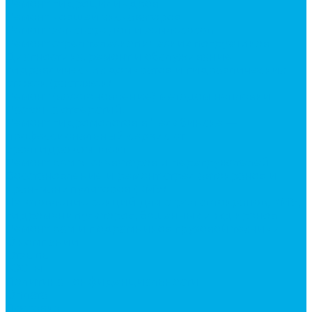
Ремонт гидроцилиндров
Ремонт ковшей экскаваторов
Ремонт земснарядов и землесосов
Ремонт стрел телескопических погрузчиков
Диагностика, ремонт и обслуживание
гидравлических домкратов и гидравлических
стяжек (растяжек).
Ремонт (восстановление) методом наплавки.
Расточка отверстий.
Ремонт гидромолотов в Челябинске —
профессиональный сервис от
Уралгидрокомплект
Ремонт рам экскаваторов и перегружателей
Восстановление и ремонт стрел автокранов и
кран-манипуляторов (КМУ)
Изготовление секций для стрел автокранов, КМУ,
гидроманипуляторов, башенных и жд кранов
Ремонт рам и подрамников грузовой техники
О компании
Отзывы
ГОСТы
Политика конфиденциальности
Оплата
Доставка