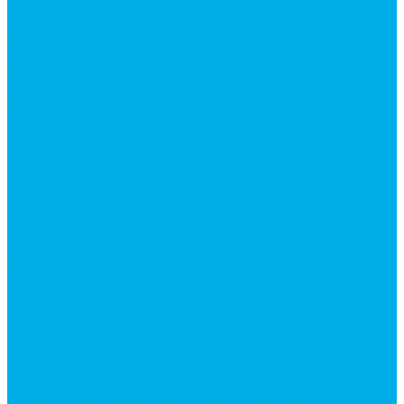
Каталог гидромолотов, запчасти гидромолотов
Коробки отбора мощности (КОМ) и
комплектующие
Механизмы включения КОМ
Маслоохладители
Редукторы и мультипликаторы
Мультипликаторы насосов шестеренных
Гидронасосы
Шестеренные гидронасосы
Насосы НШ
Насосы аксиально-поршневые
Гидронасосы пластинчатые
Комплектующие для гидронасосов
Ручные насосы
Гидромоторы
Аксиально-поршневые гидромоторы
Героторные (планетарные) гидромоторы
Гидромоторы серии BM3, BM3Y, BM3W, BM3WY
Гидромоторы серии BMM
Гидромоторы серии BMP, BMPY, BMPW
Гидромоторы серии BMRW1
Гидромоторы серии BМ4, BM4U, BМ4WU
Гидромоторы серии BМH
Гидромоторы серии BМR, BMRY, BМRE