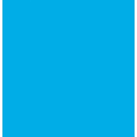
Гидроцилиндры Volvo
Гидроцилиндры для катков
Гидроцилиндры для коммунальной техники
Гидроцилиндры для манипуляторов
Гидроцилиндры для погрузчиков
Гидроцилиндры для прицепов и самосвалов
Гидроцилиндры для тракторов и сельхозтехники
Гидроцилиндры для экскаваторов
Фильтры
Магистральные фильтры
Сливные фильтры
Напорные фильтры
Всасывающие фильтры
Сливные фильтры - производство Китай
Фильтры очистки масла
Гидрораспределители
Моноблочные распределители
Гидрораспределители секционные
Гидрораспределитель с электромагнитным
управлением
Распределители тракторные
Катушки для распределителей
Диверторы
Клапаны гидрораспределителя