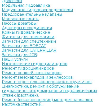
Дроссели
Модульная гидравлика
Модульные гидрораспределители
Предохранительные клапаны
Монтажные плиты
Насосы дозаторы
Адаптеры и соединения
Краны гидравлические
Фитинги для пневматики
Запчасти для спецтехники
Запчасти для BOBCAT
Запчасти для CATERPILLAR
Запчасти для JCB
Наши услуги
Изготовление гидроцилиндров
Ремонт гидроцилиндров
Ремонт ковшей экскаваторов
Ремонт земснарядов и землесосов
Ремонт стрел телескопических погрузчиков
Диагностика, ремонт и обслуживание
гидравлических домкратов и гидравлических
стяжек (растяжек).
Ремонт (восстановление) методом наплавки.
Расточка отверстий.