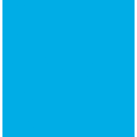
Гидромоторы серии MP
Гидромоторы серии ZBMR с тормозом
Гидромоторы серии МH
Клапана, тормоза и аксессуары для гидромоторов
Клапанная аппаратура
Гидрозамки
Гидроклапаны обратные
Дроссели
Дроссели VRB двунаправленный
Дроссели STB(F) двунаправленные
Дроссели VRF с обратным клапаном
Дроссель VRFB 90° двунаправленный
Дроссель двунаправленный L (LSQ)
Дроссель с обратным клапаном LA (LSQ)
Клапаны тормозные
Последовательные клапаны
Предохранительные клапаны
Регуляторы расхода
Блоки клапанные
Диверторы
Клапаны ограничения хода
Краны шаровые (стальные)
Краны шаровые 2-х ходовые