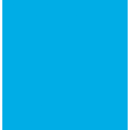
Насосы аксиально-поршневые
Гидромоторы
Аксиально-поршневые гидромоторы
Героторные (планетарные) гидромоторы
Клапана, тормоза и аксессуары для гидромоторов
Клапанная аппаратура
Гидрозамки
Гидроклапаны обратные
Дроссели
Модульная гидравлика
Модульные гидрораспределители
Предохранительные клапаны
Монтажные плиты
Насосы дозаторы
Адаптеры и соединения
Краны гидравлические
Фитинги для пневматики
Запчасти для спецтехники
Запчасти для BOBCAT
Запчасти для CATERPILLAR
Запчасти для JCB
Наши услуги
Изготовление гидроцилиндров