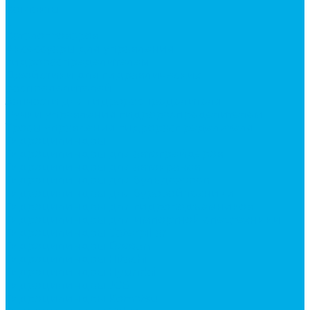
Контакты
...
Каталог товаров
Аксессуары для управления
гидрораспределителем
Джойстики для гидравлических
распределителей
Запчасти для гидрораспределителя
Ручки управления гидрораспределителем
Тросы управления гидрораспределителя
Гидроцилиндры
Гидроцилиндры для автогрейдеров
Гидроцилиндры для автокранов
Гидроцилиндры для бульдозеров
Гидроцилиндры для буровой техники
Гидроцилиндры для гидроподъемников
Гидроцилиндры для импортной спецтехники
Гидроцилиндры Caterpillar
Гидроцилиндры Doosan
Гидроцилиндры Hitachi
Гидроцилиндры Hyundai
Гидроцилиндры JCB
Гидроцилиндры Komatsu