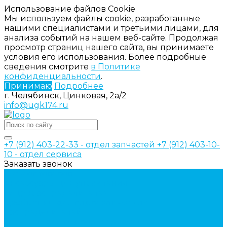
Использование файлов Cookie
Мы используем файлы cookie, разработанные
нашими специалистами и третьими лицами, для
анализа событий на нашем веб-сайте. Продолжая
просмотр страниц нашего сайта, вы принимаете
условия его использования. Более подробные
сведения смотрите
в Политике
конфиденциальности
.
Принимаю
Подробнее
г. Челябинск, Цинковая, 2а/2
info@ugk174.ru
+7 (912) 403-22-33 - отдел запчастей
+7 (912) 403-10-
10 - отдел сервиса
Заказать звонок
Каталог товаров
Аксессуары для управления
гидрораспределителем
Джойстики для гидравлических
распределителей
Запчасти для гидрораспределителя