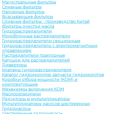
Магистральные фильтры
Сливные фильтры
Напорные фильтры
Всасывающие фильтры
Сливные фильтры - производство Китай
Фильтры очистки масла
Гидрораспределители
Моноблочные распределители
Гидрораспределители секционные
Гидрораспределитель с электромагнитным
управлением
Распределители тракторные
Катушки для распределителей
Диверторы
Клапаны гидрораспределителя
Каталог гидромолотов, запчасти гидромолотов
Коробки отбора мощности (КОМ) и
комплектующие
Механизмы включения КОМ
Маслоохладители
Редукторы и мультипликаторы
Мультипликаторы насосов шестеренных
Гидронасосы
Шестеренные гидронасосы