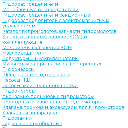
Гидрораспределители
Моноблочные распределители
Гидрораспределители секционные
Гидрораспределитель с электромагнитным
управлением
Каталог гидромолотов, запчасти гидромолотов
Коробки отбора мощности (КОМ) и
комплектующие
Механизмы включения КОМ
Маслоохладители
Редукторы и мультипликаторы
Мультипликаторы насосов шестеренных
Гидронасосы
Шестеренные гидронасосы
Насосы НШ
Насосы аксиально-поршневые
Гидромоторы
Аксиально-поршневые гидромоторы
Героторные (планетарные) гидромоторы
Клапана, тормоза и аксессуары для гидромоторов
Клапанная аппаратура
Гидрозамки
Гидроклапаны обратные