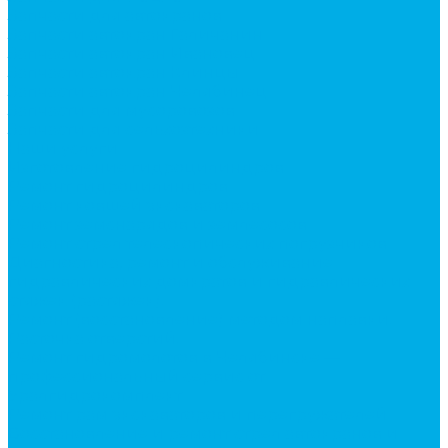
Запчасти для автокранов
Запчасти автокран Галичанин
Запчасти автокран Ивановец
Запчасти автокран Клинцы
Запчасти автокран Челябинец
Запчасти для мусоровозов
Запчасти для сельхозтехники
Наши услуги
Изготовление гидроцилиндров
Ремонт гидроцилиндров
Ремонт ковшей экскаваторов
Ремонт земснарядов и землесосов
Ремонт стрел телескопических погрузчиков
Диагностика, ремонт и обслуживание
гидравлических домкратов и гидравлических
стяжек (растяжек).
Ремонт (восстановление) методом наплавки.
Расточка отверстий.
Ремонт гидромолотов в Челябинске —
профессиональный сервис от
Уралгидрокомплект
Ремонт рам экскаваторов и перегружателей
Восстановление и ремонт стрел автокранов и