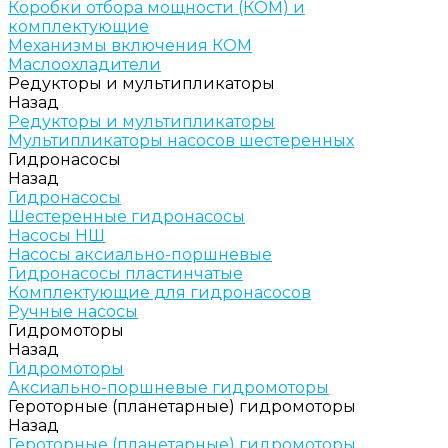
Коробки отбора мощности (КОМ) и
комплектующие
Механизмы включения КОМ
Маслоохладители
Редукторы и мультипликаторы
Назад
Редукторы и мультипликаторы
Мультипликаторы насосов шестеренных
Гидронасосы
Назад
Гидронасосы
Шестеренные гидронасосы
Насосы НШ
Насосы аксиально-поршневые
Гидронасосы пластинчатые
Комплектующие для гидронасосов
Ручные насосы
Гидромоторы
Назад
Гидромоторы
Аксиально-поршневые гидромоторы
Героторные (планетарные) гидромоторы
Назад
Героторные (планетарные) гидромоторы