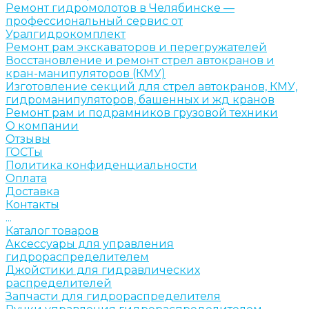
Ремонт гидромолотов в Челябинске —
профессиональный сервис от
Уралгидрокомплект
Ремонт рам экскаваторов и перегружателей
Восстановление и ремонт стрел автокранов и
кран-манипуляторов (КМУ)
Изготовление секций для стрел автокранов, КМУ,
гидроманипуляторов, башенных и жд кранов
Ремонт рам и подрамников грузовой техники
О компании
Отзывы
ГОСТы
Политика конфиденциальности
Оплата
Доставка
Контакты
...
Каталог товаров
Аксессуары для управления
гидрораспределителем
Джойстики для гидравлических
распределителей
Запчасти для гидрораспределителя