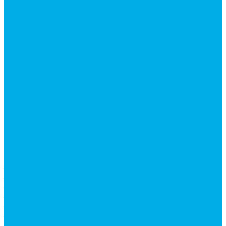
Краны шаровые 3-х ходовые
Редукционные клапаны
Модульная гидравлика
Модульные гидрораспределители
Гидрораспределители 1Р203 (CETOP8)
Гидрораспределители ВЕ10
Гидрораспределители ВЕ6 (CETOP3)
Гидрораспределители ВЕХ16 (CETOP7)
Гидрораспределители ВММ10
Гидрораспределители ВММ6 (CETOP3)
Предохранительные клапаны
Монтажные плиты
Насосы дозаторы
Адаптеры и соединения
Краны гидравлические
4-х ходовые
Фитинги для пневматики
Запчасти для спецтехники
Запчасти для BOBCAT
Запчасти для CATERPILLAR
Запчасти для JCB
Запчасти для MSt
Запчасти для TEREX
Запчасти для VOLVO