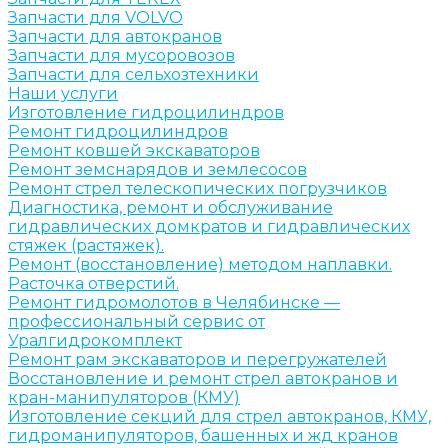
Запчасти для VOLVO
Запчасти для автокранов
Запчасти для мусоровозов
Запчасти для сельхозтехники
Наши услуги
Изготовление гидроцилиндров
Ремонт гидроцилиндров
Ремонт ковшей экскаваторов
Ремонт земснарядов и землесосов
Ремонт стрел телескопических погрузчиков
Диагностика, ремонт и обслуживание
гидравлических домкратов и гидравлических
стяжек (растяжек).
Ремонт (восстановление) методом наплавки.
Расточка отверстий.
Ремонт гидромолотов в Челябинске —
профессиональный сервис от
Уралгидрокомплект
Ремонт рам экскаваторов и перегружателей
Восстановление и ремонт стрел автокранов и
кран-манипуляторов (КМУ)
Изготовление секций для стрел автокранов, КМУ,
гидроманипуляторов, башенных и жд кранов