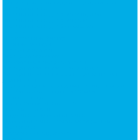
Ручки управления гидрораспределителем
Гидроцилиндры
Гидроцилиндры для автогрейдеров
Гидроцилиндры для автокранов
Гидроцилиндры для бульдозеров
Фильтры
Магистральные фильтры
Сливные фильтры
Напорные фильтры
Гидрораспределители
Моноблочные распределители
Гидрораспределители секционные
Гидрораспределитель с электромагнитным
управлением
Каталог гидромолотов, запчасти гидромолотов
Коробки отбора мощности (КОМ) и
комплектующие
Механизмы включения КОМ
Маслоохладители
Редукторы и мультипликаторы
Мультипликаторы насосов шестеренных
Гидронасосы
Шестеренные гидронасосы
Насосы НШ