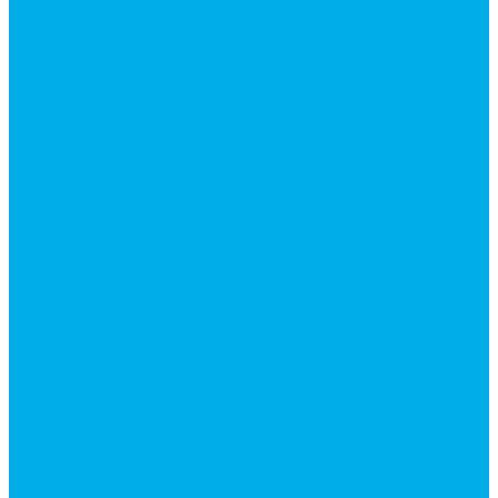
Каталог гидромолотов, запчасти гидромолотов
Коробки отбора мощности (КОМ) и
комплектующие
Механизмы включения КОМ
Маслоохладители
Редукторы и мультипликаторы
Мультипликаторы насосов шестеренных
Гидронасосы
Шестеренные гидронасосы
Насосы НШ
Насосы аксиально-поршневые
Гидронасосы пластинчатые
Комплектующие для гидронасосов
Ручные насосы
Гидромоторы
Аксиально-поршневые гидромоторы
Героторные (планетарные) гидромоторы
Гидромоторы серии BM3, BM3Y, BM3W, BM3WY
Гидромоторы серии BMM
Гидромоторы серии BMP, BMPY, BMPW
Гидромоторы серии BMRW1
Гидромоторы серии BМ4, BM4U, BМ4WU
Гидромоторы серии BМH
Гидромоторы серии BМR, BMRY, BМRE