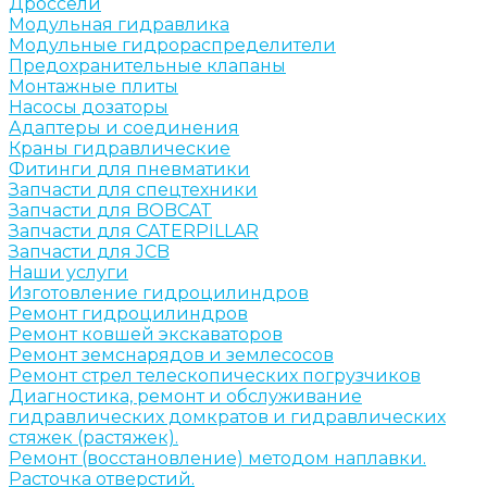
Дроссели
Модульная гидравлика
Модульные гидрораспределители
Предохранительные клапаны
Монтажные плиты
Насосы дозаторы
Адаптеры и соединения
Краны гидравлические
Фитинги для пневматики
Запчасти для спецтехники
Запчасти для BOBCAT
Запчасти для CATERPILLAR
Запчасти для JCB
Наши услуги
Изготовление гидроцилиндров
Ремонт гидроцилиндров
Ремонт ковшей экскаваторов
Ремонт земснарядов и землесосов
Ремонт стрел телескопических погрузчиков
Диагностика, ремонт и обслуживание
гидравлических домкратов и гидравлических
стяжек (растяжек).
Ремонт (восстановление) методом наплавки.
Расточка отверстий.