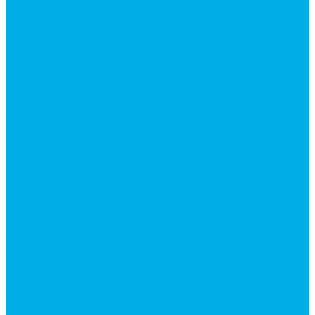
Гидроцилиндры Volvo
Гидроцилиндры для катков
Гидроцилиндры для коммунальной техники
Гидроцилиндры для манипуляторов
Гидроцилиндры для погрузчиков
Гидроцилиндры для прицепов и самосвалов
Гидроцилиндры для тракторов и сельхозтехники
Гидроцилиндры для экскаваторов
Фильтры
Магистральные фильтры
Сливные фильтры
Напорные фильтры
Всасывающие фильтры
Сливные фильтры - производство Китай
Фильтры очистки масла
Гидрораспределители
Моноблочные распределители
Гидрораспределители секционные
Гидрораспределитель с электромагнитным
управлением
Распределители тракторные
Катушки для распределителей
Диверторы
Клапаны гидрораспределителя