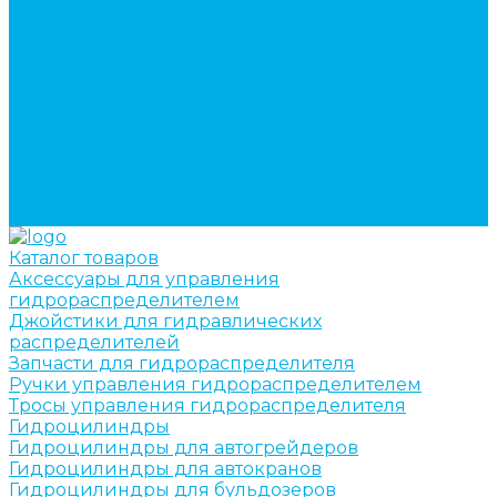
кран-манипуляторов (КМУ)
Изготовление секций для стрел автокранов, КМУ,
гидроманипуляторов, башенных и жд кранов
Ремонт рам и подрамников грузовой техники
О компании
Отзывы
ГОСТы
Политика конфиденциальности
Оплата
Доставка
Контакты
Каталог товаров
Аксессуары для управления
гидрораспределителем
Джойстики для гидравлических
распределителей
Запчасти для гидрораспределителя
Ручки управления гидрораспределителем
Тросы управления гидрораспределителя
Гидроцилиндры
Гидроцилиндры для автогрейдеров
Гидроцилиндры для автокранов
Гидроцилиндры для бульдозеров