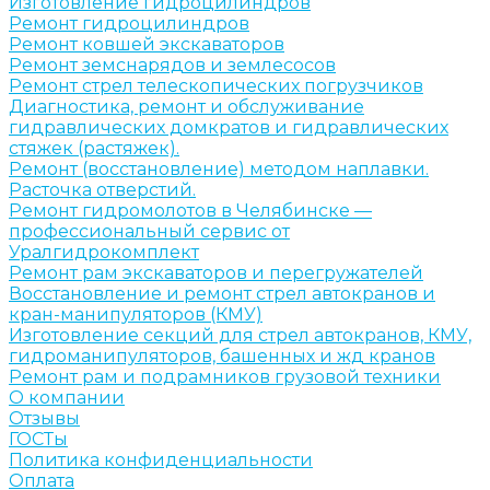
Изготовление гидроцилиндров
Ремонт гидроцилиндров
Ремонт ковшей экскаваторов
Ремонт земснарядов и землесосов
Ремонт стрел телескопических погрузчиков
Диагностика, ремонт и обслуживание
гидравлических домкратов и гидравлических
стяжек (растяжек).
Ремонт (восстановление) методом наплавки.
Расточка отверстий.
Ремонт гидромолотов в Челябинске —
профессиональный сервис от
Уралгидрокомплект
Ремонт рам экскаваторов и перегружателей
Восстановление и ремонт стрел автокранов и
кран-манипуляторов (КМУ)
Изготовление секций для стрел автокранов, КМУ,
гидроманипуляторов, башенных и жд кранов
Ремонт рам и подрамников грузовой техники
О компании
Отзывы
ГОСТы
Политика конфиденциальности
Оплата