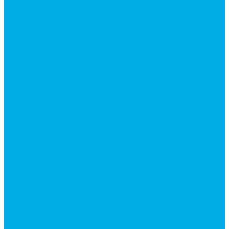
Ремонт гидроцилиндров
Ремонт ковшей экскаваторов
Ремонт земснарядов и землесосов
Ремонт стрел телескопических погрузчиков
Диагностика, ремонт и обслуживание
гидравлических домкратов и гидравлических
стяжек (растяжек).
Ремонт (восстановление) методом наплавки.
Расточка отверстий.
Ремонт гидромолотов в Челябинске —
профессиональный сервис от
Уралгидрокомплект
Ремонт рам экскаваторов и перегружателей
Восстановление и ремонт стрел автокранов и
кран-манипуляторов (КМУ)
Изготовление секций для стрел автокранов, КМУ,
гидроманипуляторов, башенных и жд кранов
Ремонт рам и подрамников грузовой техники
О компании
Отзывы
ГОСТы
Политика конфиденциальности
Оплата
Доставка