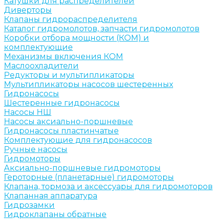
Катушки для распределителей
Диверторы
Клапаны гидрораспределителя
Каталог гидромолотов, запчасти гидромолотов
Коробки отбора мощности (КОМ) и
комплектующие
Механизмы включения КОМ
Маслоохладители
Редукторы и мультипликаторы
Мультипликаторы насосов шестеренных
Гидронасосы
Шестеренные гидронасосы
Насосы НШ
Насосы аксиально-поршневые
Гидронасосы пластинчатые
Комплектующие для гидронасосов
Ручные насосы
Гидромоторы
Аксиально-поршневые гидромоторы
Героторные (планетарные) гидромоторы
Клапана, тормоза и аксессуары для гидромоторов
Клапанная аппаратура
Гидрозамки
Гидроклапаны обратные