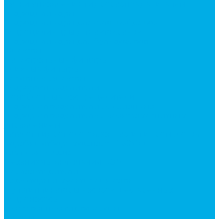
Ручки управления гидрораспределителем
Гидроцилиндры
Гидроцилиндры для автогрейдеров
Гидроцилиндры для автокранов
Гидроцилиндры для бульдозеров
Фильтры
Магистральные фильтры
Сливные фильтры
Напорные фильтры
Гидрораспределители
Моноблочные распределители
Гидрораспределители секционные
Гидрораспределитель с электромагнитным
управлением
Каталог гидромолотов, запчасти гидромолотов
Коробки отбора мощности (КОМ) и
комплектующие
Механизмы включения КОМ
Маслоохладители
Редукторы и мультипликаторы
Мультипликаторы насосов шестеренных
Гидронасосы
Шестеренные гидронасосы
Насосы НШ