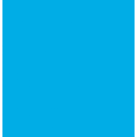
Контакты
...
Каталог товаров
Аксессуары для управления
гидрораспределителем
Джойстики для гидравлических
распределителей
Запчасти для гидрораспределителя
Ручки управления гидрораспределителем
Тросы управления гидрораспределителя
Гидроцилиндры
Гидроцилиндры для автогрейдеров
Гидроцилиндры для автокранов
Гидроцилиндры для бульдозеров
Гидроцилиндры для буровой техники
Гидроцилиндры для гидроподъемников
Гидроцилиндры для импортной спецтехники
Гидроцилиндры Caterpillar
Гидроцилиндры Doosan
Гидроцилиндры Hitachi
Гидроцилиндры Hyundai
Гидроцилиндры JCB
Гидроцилиндры Komatsu