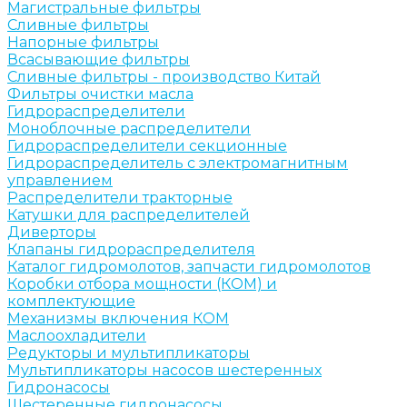
Магистральные фильтры
Сливные фильтры
Напорные фильтры
Всасывающие фильтры
Сливные фильтры - производство Китай
Фильтры очистки масла
Гидрораспределители
Моноблочные распределители
Гидрораспределители секционные
Гидрораспределитель с электромагнитным
управлением
Распределители тракторные
Катушки для распределителей
Диверторы
Клапаны гидрораспределителя
Каталог гидромолотов, запчасти гидромолотов
Коробки отбора мощности (КОМ) и
комплектующие
Механизмы включения КОМ
Маслоохладители
Редукторы и мультипликаторы
Мультипликаторы насосов шестеренных
Гидронасосы
Шестеренные гидронасосы