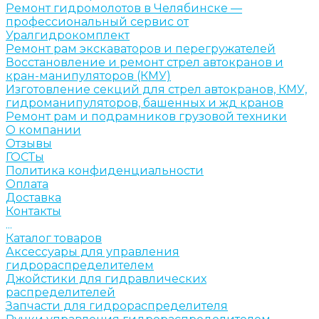
Ремонт гидромолотов в Челябинске —
профессиональный сервис от
Уралгидрокомплект
Ремонт рам экскаваторов и перегружателей
Восстановление и ремонт стрел автокранов и
кран-манипуляторов (КМУ)
Изготовление секций для стрел автокранов, КМУ,
гидроманипуляторов, башенных и жд кранов
Ремонт рам и подрамников грузовой техники
О компании
Отзывы
ГОСТы
Политика конфиденциальности
Оплата
Доставка
Контакты
...
Каталог товаров
Аксессуары для управления
гидрораспределителем
Джойстики для гидравлических
распределителей
Запчасти для гидрораспределителя