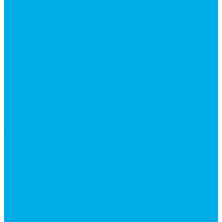
Запчасти для автокранов
Запчасти автокран Галичанин
Запчасти автокран Ивановец
Запчасти автокран Клинцы
Запчасти автокран Челябинец
Запчасти для мусоровозов
Запчасти для сельхозтехники
Наши услуги
Изготовление гидроцилиндров
Ремонт гидроцилиндров
Ремонт ковшей экскаваторов
Ремонт земснарядов и землесосов
Ремонт стрел телескопических погрузчиков
Диагностика, ремонт и обслуживание
гидравлических домкратов и гидравлических
стяжек (растяжек).
Ремонт (восстановление) методом наплавки.
Расточка отверстий.
Ремонт гидромолотов в Челябинске —
профессиональный сервис от
Уралгидрокомплект
Ремонт рам экскаваторов и перегружателей
Восстановление и ремонт стрел автокранов и