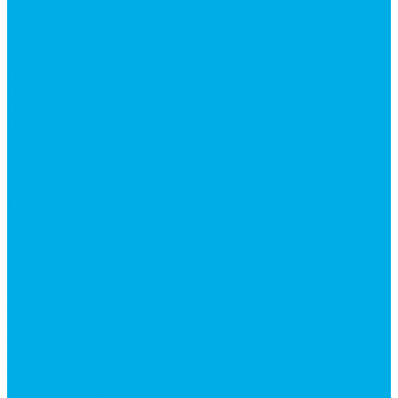
Краны шаровые 3-х ходовые
Редукционные клапаны
Модульная гидравлика
Модульные гидрораспределители
Гидрораспределители 1Р203 (CETOP8)
Гидрораспределители ВЕ10
Гидрораспределители ВЕ6 (CETOP3)
Гидрораспределители ВЕХ16 (CETOP7)
Гидрораспределители ВММ10
Гидрораспределители ВММ6 (CETOP3)
Предохранительные клапаны
Монтажные плиты
Насосы дозаторы
Адаптеры и соединения
Краны гидравлические
4-х ходовые
Фитинги для пневматики
Запчасти для спецтехники
Запчасти для BOBCAT
Запчасти для CATERPILLAR
Запчасти для JCB
Запчасти для MSt
Запчасти для TEREX
Запчасти для VOLVO