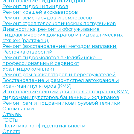
Изготовление гидроцилиндров
Ремонт гидроцилиндров
Ремонт ковшей экскаваторов
Ремонт земснарядов и землесосов
Ремонт стрел телескопических погрузчиков
Диагностика, ремонт и обслуживание
гидравлических домкратов и гидравлических
стяжек (растяжек).
Ремонт (восстановление) методом наплавки.
Расточка отверстий.
Ремонт гидромолотов в Челябинске —
профессиональный сервис от
Уралгидрокомплект
Ремонт рам экскаваторов и перегружателей
Восстановление и ремонт стрел автокранов и
кран-манипуляторов (КМУ)
Изготовление секций для стрел автокранов, КМУ,
гидроманипуляторов, башенных и жд кранов
Ремонт рам и подрамников грузовой техники
О компании
Отзывы
ГОСТы
Политика конфиденциальности
Оплата