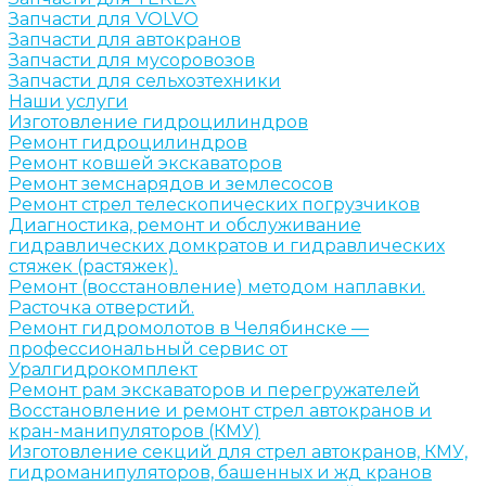
Запчасти для VOLVO
Запчасти для автокранов
Запчасти для мусоровозов
Запчасти для сельхозтехники
Наши услуги
Изготовление гидроцилиндров
Ремонт гидроцилиндров
Ремонт ковшей экскаваторов
Ремонт земснарядов и землесосов
Ремонт стрел телескопических погрузчиков
Диагностика, ремонт и обслуживание
гидравлических домкратов и гидравлических
стяжек (растяжек).
Ремонт (восстановление) методом наплавки.
Расточка отверстий.
Ремонт гидромолотов в Челябинске —
профессиональный сервис от
Уралгидрокомплект
Ремонт рам экскаваторов и перегружателей
Восстановление и ремонт стрел автокранов и
кран-манипуляторов (КМУ)
Изготовление секций для стрел автокранов, КМУ,
гидроманипуляторов, башенных и жд кранов