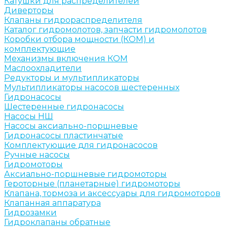
Катушки для распределителей
Диверторы
Клапаны гидрораспределителя
Каталог гидромолотов, запчасти гидромолотов
Коробки отбора мощности (КОМ) и
комплектующие
Механизмы включения КОМ
Маслоохладители
Редукторы и мультипликаторы
Мультипликаторы насосов шестеренных
Гидронасосы
Шестеренные гидронасосы
Насосы НШ
Насосы аксиально-поршневые
Гидронасосы пластинчатые
Комплектующие для гидронасосов
Ручные насосы
Гидромоторы
Аксиально-поршневые гидромоторы
Героторные (планетарные) гидромоторы
Клапана, тормоза и аксессуары для гидромоторов
Клапанная аппаратура
Гидрозамки
Гидроклапаны обратные