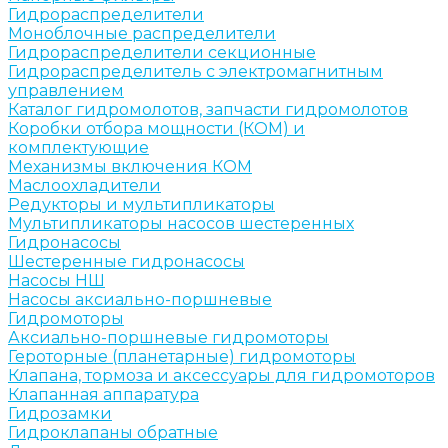
Гидрораспределители
Моноблочные распределители
Гидрораспределители секционные
Гидрораспределитель с электромагнитным
управлением
Каталог гидромолотов, запчасти гидромолотов
Коробки отбора мощности (КОМ) и
комплектующие
Механизмы включения КОМ
Маслоохладители
Редукторы и мультипликаторы
Мультипликаторы насосов шестеренных
Гидронасосы
Шестеренные гидронасосы
Насосы НШ
Насосы аксиально-поршневые
Гидромоторы
Аксиально-поршневые гидромоторы
Героторные (планетарные) гидромоторы
Клапана, тормоза и аксессуары для гидромоторов
Клапанная аппаратура
Гидрозамки
Гидроклапаны обратные