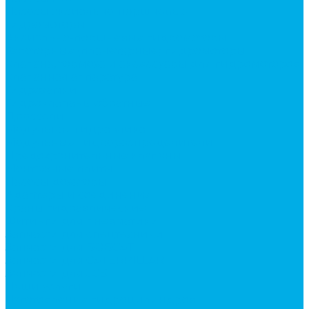
Насосы аксиально-поршневые
Гидромоторы
Аксиально-поршневые гидромоторы
Героторные (планетарные) гидромоторы
Клапана, тормоза и аксессуары для гидромоторов
Клапанная аппаратура
Гидрозамки
Гидроклапаны обратные
Дроссели
Модульная гидравлика
Модульные гидрораспределители
Предохранительные клапаны
Монтажные плиты
Насосы дозаторы
Адаптеры и соединения
Краны гидравлические
Фитинги для пневматики
Запчасти для спецтехники
Запчасти для BOBCAT
Запчасти для CATERPILLAR
Запчасти для JCB
Наши услуги
Изготовление гидроцилиндров