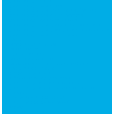
Гидроцилиндры Volvo
Гидроцилиндры для катков
Гидроцилиндры для коммунальной техники
Гидроцилиндры для манипуляторов
Гидроцилиндры для погрузчиков
Гидроцилиндры для прицепов и самосвалов
Гидроцилиндры для тракторов и сельхозтехники
Гидроцилиндры для экскаваторов
Фильтры
Магистральные фильтры
Сливные фильтры
Напорные фильтры
Всасывающие фильтры
Сливные фильтры - производство Китай
Фильтры очистки масла
Гидрораспределители
Моноблочные распределители
Гидрораспределители секционные
Гидрораспределитель с электромагнитным
управлением
Распределители тракторные
Катушки для распределителей
Диверторы
Клапаны гидрораспределителя