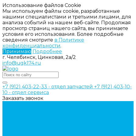
Использование файлов Cookie
Мы используем файлы cookie, разработанные
нашими специалистами и третьими лицами, для
анализа событий на нашем веб-сайте. Продолжая
просмотр страниц нашего сайта, вы принимаете
условия его использования. Более подробные
сведения смотрите
в Политике
конфиденциальности
.
Принимаю
Подробнее
г. Челябинск, Цинковая, 2а/2
info@ugk174.ru
+7 (912) 403-22-33 - отдел запчастей
+7 (912) 403-10-
10 - отдел сервиса
Заказать звонок
Каталог товаров
Аксессуары для управления
гидрораспределителем
Джойстики для гидравлических
распределителей
Запчасти для гидрораспределителя