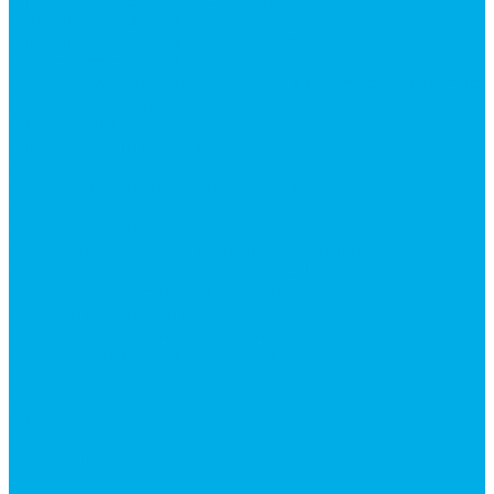
Гидромоторы серии MP
Гидромоторы серии ZBMR с тормозом
Гидромоторы серии МH
Клапана, тормоза и аксессуары для гидромоторов
Клапанная аппаратура
Гидрозамки
Гидроклапаны обратные
Дроссели
Дроссели VRB двунаправленный
Дроссели STB(F) двунаправленные
Дроссели VRF с обратным клапаном
Дроссель VRFB 90° двунаправленный
Дроссель двунаправленный L (LSQ)
Дроссель с обратным клапаном LA (LSQ)
Клапаны тормозные
Последовательные клапаны
Предохранительные клапаны
Регуляторы расхода
Блоки клапанные
Диверторы
Клапаны ограничения хода
Краны шаровые (стальные)
Краны шаровые 2-х ходовые