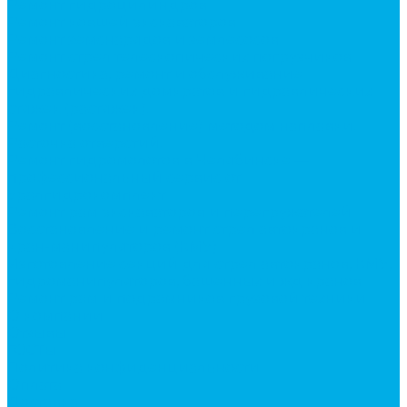
Ремонт гидроцилиндров
Ремонт ковшей экскаваторов
Ремонт земснарядов и землесосов
Ремонт стрел телескопических погрузчиков
Диагностика, ремонт и обслуживание
гидравлических домкратов и гидравлических
стяжек (растяжек).
Ремонт (восстановление) методом наплавки.
Расточка отверстий.
Ремонт гидромолотов в Челябинске —
профессиональный сервис от
Уралгидрокомплект
Ремонт рам экскаваторов и перегружателей
Восстановление и ремонт стрел автокранов и
кран-манипуляторов (КМУ)
Изготовление секций для стрел автокранов, КМУ,
гидроманипуляторов, башенных и жд кранов
Ремонт рам и подрамников грузовой техники
О компании
Отзывы
ГОСТы
Политика конфиденциальности
Оплата
Доставка