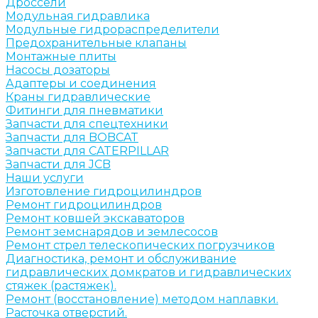
Дроссели
Модульная гидравлика
Модульные гидрораспределители
Предохранительные клапаны
Монтажные плиты
Насосы дозаторы
Адаптеры и соединения
Краны гидравлические
Фитинги для пневматики
Запчасти для спецтехники
Запчасти для BOBCAT
Запчасти для CATERPILLAR
Запчасти для JCB
Наши услуги
Изготовление гидроцилиндров
Ремонт гидроцилиндров
Ремонт ковшей экскаваторов
Ремонт земснарядов и землесосов
Ремонт стрел телескопических погрузчиков
Диагностика, ремонт и обслуживание
гидравлических домкратов и гидравлических
стяжек (растяжек).
Ремонт (восстановление) методом наплавки.
Расточка отверстий.