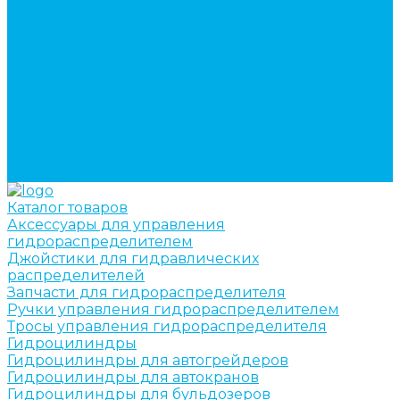
кран-манипуляторов (КМУ)
Изготовление секций для стрел автокранов, КМУ,
гидроманипуляторов, башенных и жд кранов
Ремонт рам и подрамников грузовой техники
О компании
Отзывы
ГОСТы
Политика конфиденциальности
Оплата
Доставка
Контакты
Каталог товаров
Аксессуары для управления
гидрораспределителем
Джойстики для гидравлических
распределителей
Запчасти для гидрораспределителя
Ручки управления гидрораспределителем
Тросы управления гидрораспределителя
Гидроцилиндры
Гидроцилиндры для автогрейдеров
Гидроцилиндры для автокранов
Гидроцилиндры для бульдозеров