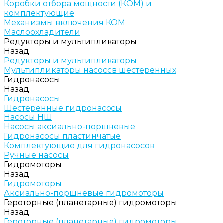
Коробки отбора мощности (КОМ) и
комплектующие
Механизмы включения КОМ
Маслоохладители
Редукторы и мультипликаторы
Назад
Редукторы и мультипликаторы
Мультипликаторы насосов шестеренных
Гидронасосы
Назад
Гидронасосы
Шестеренные гидронасосы
Насосы НШ
Насосы аксиально-поршневые
Гидронасосы пластинчатые
Комплектующие для гидронасосов
Ручные насосы
Гидромоторы
Назад
Гидромоторы
Аксиально-поршневые гидромоторы
Героторные (планетарные) гидромоторы
Назад
Героторные (планетарные) гидромоторы