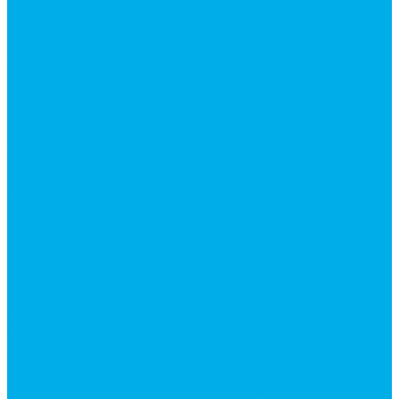
Каталог гидромолотов, запчасти гидромолотов
Коробки отбора мощности (КОМ) и
комплектующие
Механизмы включения КОМ
Маслоохладители
Редукторы и мультипликаторы
Мультипликаторы насосов шестеренных
Гидронасосы
Шестеренные гидронасосы
Насосы НШ
Насосы аксиально-поршневые
Гидронасосы пластинчатые
Комплектующие для гидронасосов
Ручные насосы
Гидромоторы
Аксиально-поршневые гидромоторы
Героторные (планетарные) гидромоторы
Гидромоторы серии BM3, BM3Y, BM3W, BM3WY
Гидромоторы серии BMM
Гидромоторы серии BMP, BMPY, BMPW
Гидромоторы серии BMRW1
Гидромоторы серии BМ4, BM4U, BМ4WU
Гидромоторы серии BМH
Гидромоторы серии BМR, BMRY, BМRE