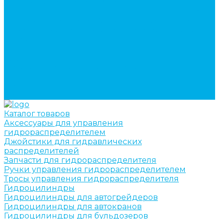
кран-манипуляторов (КМУ)
Изготовление секций для стрел автокранов, КМУ,
гидроманипуляторов, башенных и жд кранов
Ремонт рам и подрамников грузовой техники
О компании
Отзывы
ГОСТы
Политика конфиденциальности
Оплата
Доставка
Контакты
Каталог товаров
Аксессуары для управления
гидрораспределителем
Джойстики для гидравлических
распределителей
Запчасти для гидрораспределителя
Ручки управления гидрораспределителем
Тросы управления гидрораспределителя
Гидроцилиндры
Гидроцилиндры для автогрейдеров
Гидроцилиндры для автокранов
Гидроцилиндры для бульдозеров