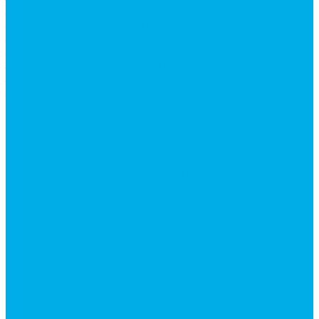
Запчасти для автокранов
Запчасти автокран Галичанин
Запчасти автокран Ивановец
Запчасти автокран Клинцы
Запчасти автокран Челябинец
Запчасти для мусоровозов
Запчасти для сельхозтехники
Наши услуги
Изготовление гидроцилиндров
Ремонт гидроцилиндров
Ремонт ковшей экскаваторов
Ремонт земснарядов и землесосов
Ремонт стрел телескопических погрузчиков
Диагностика, ремонт и обслуживание
гидравлических домкратов и гидравлических
стяжек (растяжек).
Ремонт (восстановление) методом наплавки.
Расточка отверстий.
Ремонт гидромолотов в Челябинске —
профессиональный сервис от
Уралгидрокомплект
Ремонт рам экскаваторов и перегружателей
Восстановление и ремонт стрел автокранов и