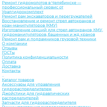
Ремонт гидромолотов в Челябинске —
профессиональный сервис от
Уралгидрокомплект
Ремонт рам экскаваторов и перегружателей
Восстановление и ремонт стрел автокранов и
кран-манипуляторов (КМУ)
Изготовление секций для стрел автокранов, КМУ,
гидроманипуляторов, башенных и жд кранов
Ремонт рам и подрамников грузовой техники
О компании
Отзывы
ГОСТы
Политика конфиденциальности
Оплата
Доставка
Контакты
...
Каталог товаров
Аксессуары для управления
гидрораспределителем
Джойстики для гидравлических
распределителей
Запчасти для гидрораспределителя