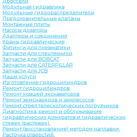
Дроссели
Модульная гидравлика
Модульные гидрораспределители
Предохранительные клапаны
Монтажные плиты
Насосы дозаторы
Адаптеры и соединения
Краны гидравлические
Фитинги для пневматики
Запчасти для спецтехники
Запчасти для BOBCAT
Запчасти для CATERPILLAR
Запчасти для JCB
Наши услуги
Изготовление гидроцилиндров
Ремонт гидроцилиндров
Ремонт ковшей экскаваторов
Ремонт земснарядов и землесосов
Ремонт стрел телескопических погрузчиков
Диагностика, ремонт и обслуживание
гидравлических домкратов и гидравлических
стяжек (растяжек).
Ремонт (восстановление) методом наплавки.
Расточка отверстий.