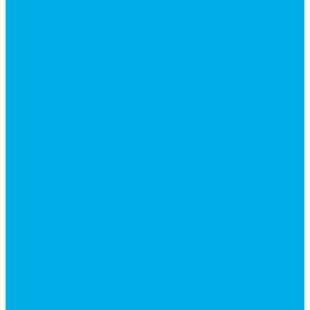
Каталог гидромолотов, запчасти гидромолотов
Коробки отбора мощности (КОМ) и
комплектующие
Механизмы включения КОМ
Маслоохладители
Редукторы и мультипликаторы
Мультипликаторы насосов шестеренных
Гидронасосы
Шестеренные гидронасосы
Насосы НШ
Насосы аксиально-поршневые
Гидронасосы пластинчатые
Комплектующие для гидронасосов
Ручные насосы
Гидромоторы
Аксиально-поршневые гидромоторы
Героторные (планетарные) гидромоторы
Гидромоторы серии BM3, BM3Y, BM3W, BM3WY
Гидромоторы серии BMM
Гидромоторы серии BMP, BMPY, BMPW
Гидромоторы серии BMRW1
Гидромоторы серии BМ4, BM4U, BМ4WU
Гидромоторы серии BМH
Гидромоторы серии BМR, BMRY, BМRE