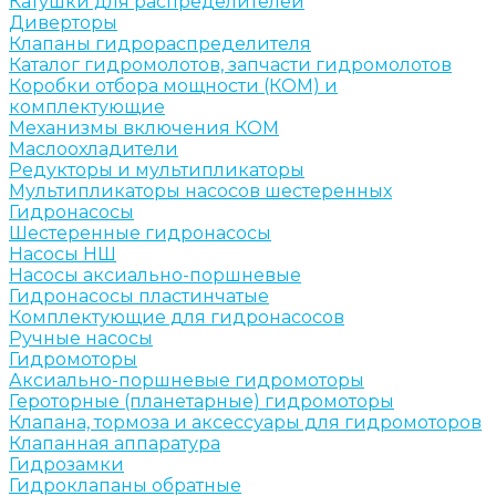
Катушки для распределителей
Диверторы
Клапаны гидрораспределителя
Каталог гидромолотов, запчасти гидромолотов
Коробки отбора мощности (КОМ) и
комплектующие
Механизмы включения КОМ
Маслоохладители
Редукторы и мультипликаторы
Мультипликаторы насосов шестеренных
Гидронасосы
Шестеренные гидронасосы
Насосы НШ
Насосы аксиально-поршневые
Гидронасосы пластинчатые
Комплектующие для гидронасосов
Ручные насосы
Гидромоторы
Аксиально-поршневые гидромоторы
Героторные (планетарные) гидромоторы
Клапана, тормоза и аксессуары для гидромоторов
Клапанная аппаратура
Гидрозамки
Гидроклапаны обратные