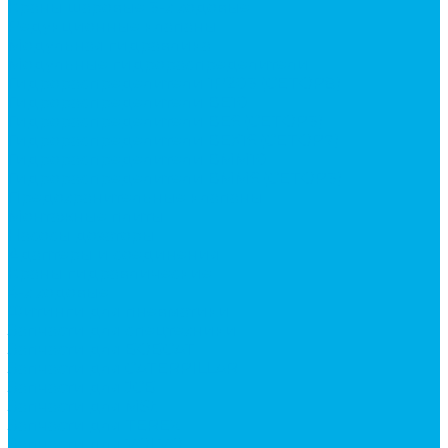
Краны шаровые 3-х ходовые
Редукционные клапаны
Модульная гидравлика
Модульные гидрораспределители
Гидрораспределители 1Р203 (CETOP8)
Гидрораспределители ВЕ10
Гидрораспределители ВЕ6 (CETOP3)
Гидрораспределители ВЕХ16 (CETOP7)
Гидрораспределители ВММ10
Гидрораспределители ВММ6 (CETOP3)
Предохранительные клапаны
Монтажные плиты
Насосы дозаторы
Адаптеры и соединения
Краны гидравлические
4-х ходовые
Фитинги для пневматики
Запчасти для спецтехники
Запчасти для BOBCAT
Запчасти для CATERPILLAR
Запчасти для JCB
Запчасти для MSt
Запчасти для TEREX
Запчасти для VOLVO