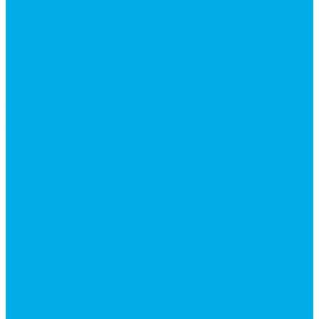
Контакты
...
Каталог товаров
Аксессуары для управления
гидрораспределителем
Джойстики для гидравлических
распределителей
Запчасти для гидрораспределителя
Ручки управления гидрораспределителем
Тросы управления гидрораспределителя
Гидроцилиндры
Гидроцилиндры для автогрейдеров
Гидроцилиндры для автокранов
Гидроцилиндры для бульдозеров
Гидроцилиндры для буровой техники
Гидроцилиндры для гидроподъемников
Гидроцилиндры для импортной спецтехники
Гидроцилиндры Caterpillar
Гидроцилиндры Doosan
Гидроцилиндры Hitachi
Гидроцилиндры Hyundai
Гидроцилиндры JCB
Гидроцилиндры Komatsu