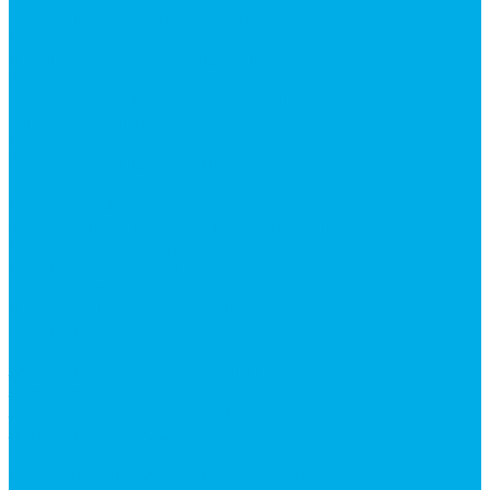
Насосы аксиально-поршневые
Гидромоторы
Аксиально-поршневые гидромоторы
Героторные (планетарные) гидромоторы
Клапана, тормоза и аксессуары для гидромоторов
Клапанная аппаратура
Гидрозамки
Гидроклапаны обратные
Дроссели
Модульная гидравлика
Модульные гидрораспределители
Предохранительные клапаны
Монтажные плиты
Насосы дозаторы
Адаптеры и соединения
Краны гидравлические
Фитинги для пневматики
Запчасти для спецтехники
Запчасти для BOBCAT
Запчасти для CATERPILLAR
Запчасти для JCB
Наши услуги
Изготовление гидроцилиндров