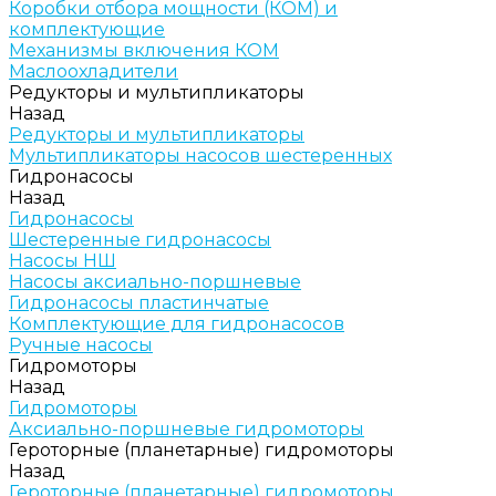
Коробки отбора мощности (КОМ) и
комплектующие
Механизмы включения КОМ
Маслоохладители
Редукторы и мультипликаторы
Назад
Редукторы и мультипликаторы
Мультипликаторы насосов шестеренных
Гидронасосы
Назад
Гидронасосы
Шестеренные гидронасосы
Насосы НШ
Насосы аксиально-поршневые
Гидронасосы пластинчатые
Комплектующие для гидронасосов
Ручные насосы
Гидромоторы
Назад
Гидромоторы
Аксиально-поршневые гидромоторы
Героторные (планетарные) гидромоторы
Назад
Героторные (планетарные) гидромоторы