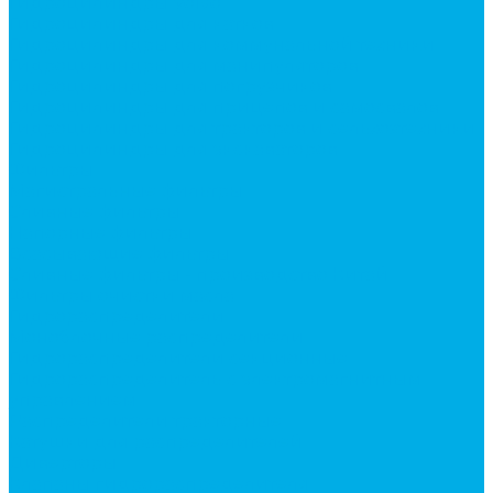
Гидроцилиндры Volvo
Гидроцилиндры для катков
Гидроцилиндры для коммунальной техники
Гидроцилиндры для манипуляторов
Гидроцилиндры для погрузчиков
Гидроцилиндры для прицепов и самосвалов
Гидроцилиндры для тракторов и сельхозтехники
Гидроцилиндры для экскаваторов
Фильтры
Магистральные фильтры
Сливные фильтры
Напорные фильтры
Всасывающие фильтры
Сливные фильтры - производство Китай
Фильтры очистки масла
Гидрораспределители
Моноблочные распределители
Гидрораспределители секционные
Гидрораспределитель с электромагнитным
управлением
Распределители тракторные
Катушки для распределителей
Диверторы
Клапаны гидрораспределителя