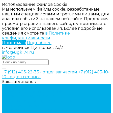
Использование файлов Cookie
Мы используем файлы cookie, разработанные
нашими специалистами и третьими лицами, для
анализа событий на нашем веб-сайте. Продолжая
просмотр страниц нашего сайта, вы принимаете
условия его использования. Более подробные
сведения смотрите
в Политике
конфиденциальности
.
Принимаю
Подробнее
г. Челябинск, Цинковая, 2а/2
info@ugk174.ru
+7 (912) 403-22-33 - отдел запчастей
+7 (912) 403-10-
10 - отдел сервиса
Заказать звонок
Каталог товаров
Аксессуары для управления
гидрораспределителем
Джойстики для гидравлических
распределителей
Запчасти для гидрораспределителя