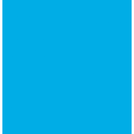
Гидромоторы серии MP
Гидромоторы серии ZBMR с тормозом
Гидромоторы серии МH
Клапана, тормоза и аксессуары для гидромоторов
Клапанная аппаратура
Гидрозамки
Гидроклапаны обратные
Дроссели
Дроссели VRB двунаправленный
Дроссели STB(F) двунаправленные
Дроссели VRF с обратным клапаном
Дроссель VRFB 90° двунаправленный
Дроссель двунаправленный L (LSQ)
Дроссель с обратным клапаном LA (LSQ)
Клапаны тормозные
Последовательные клапаны
Предохранительные клапаны
Регуляторы расхода
Блоки клапанные
Диверторы
Клапаны ограничения хода
Краны шаровые (стальные)
Краны шаровые 2-х ходовые