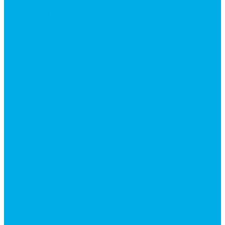
Ручки управления гидрораспределителем
Гидроцилиндры
Гидроцилиндры для автогрейдеров
Гидроцилиндры для автокранов
Гидроцилиндры для бульдозеров
Фильтры
Магистральные фильтры
Сливные фильтры
Напорные фильтры
Гидрораспределители
Моноблочные распределители
Гидрораспределители секционные
Гидрораспределитель с электромагнитным
управлением
Каталог гидромолотов, запчасти гидромолотов
Коробки отбора мощности (КОМ) и
комплектующие
Механизмы включения КОМ
Маслоохладители
Редукторы и мультипликаторы
Мультипликаторы насосов шестеренных
Гидронасосы
Шестеренные гидронасосы
Насосы НШ