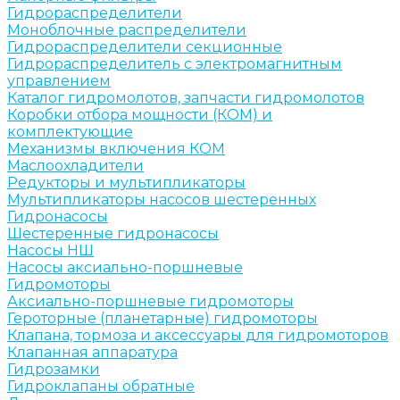
Гидрораспределители
Моноблочные распределители
Гидрораспределители секционные
Гидрораспределитель с электромагнитным
управлением
Каталог гидромолотов, запчасти гидромолотов
Коробки отбора мощности (КОМ) и
комплектующие
Механизмы включения КОМ
Маслоохладители
Редукторы и мультипликаторы
Мультипликаторы насосов шестеренных
Гидронасосы
Шестеренные гидронасосы
Насосы НШ
Насосы аксиально-поршневые
Гидромоторы
Аксиально-поршневые гидромоторы
Героторные (планетарные) гидромоторы
Клапана, тормоза и аксессуары для гидромоторов
Клапанная аппаратура
Гидрозамки
Гидроклапаны обратные