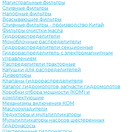
Магистральные фильтры
Сливные фильтры
Напорные фильтры
Всасывающие фильтры
Сливные фильтры - производство Китай
Фильтры очистки масла
Гидрораспределители
Моноблочные распределители
Гидрораспределители секционные
Гидрораспределитель с электромагнитным
управлением
Распределители тракторные
Катушки для распределителей
Диверторы
Клапаны гидрораспределителя
Каталог гидромолотов, запчасти гидромолотов
Коробки отбора мощности (КОМ) и
комплектующие
Механизмы включения КОМ
Маслоохладители
Редукторы и мультипликаторы
Мультипликаторы насосов шестеренных
Гидронасосы
Шестеренные гидронасосы