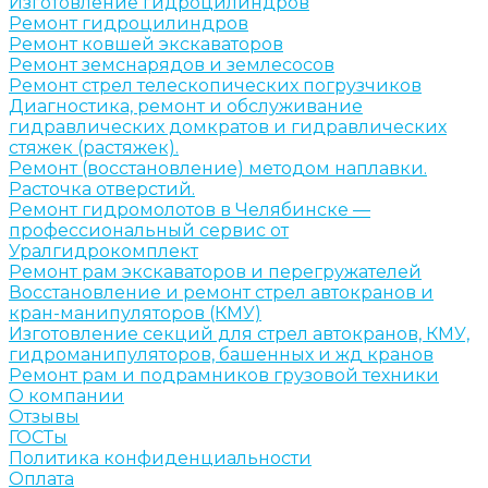
Изготовление гидроцилиндров
Ремонт гидроцилиндров
Ремонт ковшей экскаваторов
Ремонт земснарядов и землесосов
Ремонт стрел телескопических погрузчиков
Диагностика, ремонт и обслуживание
гидравлических домкратов и гидравлических
стяжек (растяжек).
Ремонт (восстановление) методом наплавки.
Расточка отверстий.
Ремонт гидромолотов в Челябинске —
профессиональный сервис от
Уралгидрокомплект
Ремонт рам экскаваторов и перегружателей
Восстановление и ремонт стрел автокранов и
кран-манипуляторов (КМУ)
Изготовление секций для стрел автокранов, КМУ,
гидроманипуляторов, башенных и жд кранов
Ремонт рам и подрамников грузовой техники
О компании
Отзывы
ГОСТы
Политика конфиденциальности
Оплата