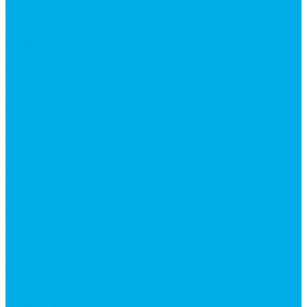
Ремонт гидроцилиндров
Ремонт ковшей экскаваторов
Ремонт земснарядов и землесосов
Ремонт стрел телескопических погрузчиков
Диагностика, ремонт и обслуживание
гидравлических домкратов и гидравлических
стяжек (растяжек).
Ремонт (восстановление) методом наплавки.
Расточка отверстий.
Ремонт гидромолотов в Челябинске —
профессиональный сервис от
Уралгидрокомплект
Ремонт рам экскаваторов и перегружателей
Восстановление и ремонт стрел автокранов и
кран-манипуляторов (КМУ)
Изготовление секций для стрел автокранов, КМУ,
гидроманипуляторов, башенных и жд кранов
Ремонт рам и подрамников грузовой техники
О компании
Отзывы
ГОСТы
Политика конфиденциальности
Оплата
Доставка