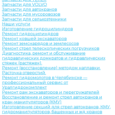
Запчасти для VOLVO
Запчасти для автокранов
Запчасти для мусоровозов
Запчасти для сельхозтехники
Наши услуги
Изготовление гидроцилиндров
Ремонт гидроцилиндров
Ремонт ковшей экскаваторов
Ремонт земснарядов и землесосов
Ремонт стрел телескопических погрузчиков
Диагностика, ремонт и обслуживание
гидравлических домкратов и гидравлических
стяжек (растяжек).
Ремонт (восстановление) методом наплавки.
Расточка отверстий.
Ремонт гидромолотов в Челябинске —
профессиональный сервис от
Уралгидрокомплект
Ремонт рам экскаваторов и перегружателей
Восстановление и ремонт стрел автокранов и
кран-манипуляторов (КМУ)
Изготовление секций для стрел автокранов, КМУ,
гидроманипуляторов, башенных и жд кранов