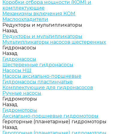
Коробки отбора мощности (КОМ) и
комплектующие
Механизмы включения КОМ
Маслоохладители
Редукторы и мультипликаторы
Назад
Редукторы и мультипликаторы
Мультипликаторы насосов шестеренных
Гидронасосы
Назад
Гидронасосы
Шестеренные гидронасосы
Насосы НШ
Насосы аксиально-поршневые
Гидронасосы пластинчатые
Комплектующие для гидронасосов
Ручные насосы
Гидромоторы
Назад
Гидромоторы
Аксиально-поршневые гидромоторы
Героторные (планетарные) гидромоторы
Назад
Героторные (планетарные) гидромоторы