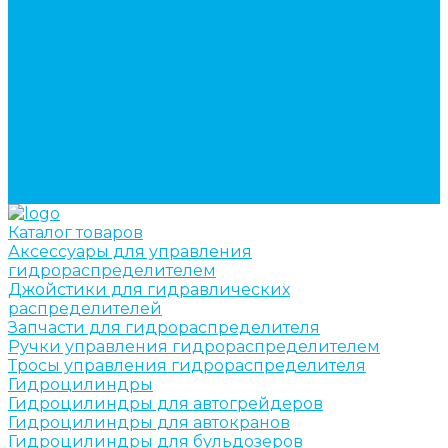
кран-манипуляторов (КМУ)
Изготовление секций для стрел автокранов, КМУ,
гидроманипуляторов, башенных и жд кранов
Ремонт рам и подрамников грузовой техники
О компании
Отзывы
ГОСТы
Политика конфиденциальности
Оплата
Доставка
Контакты
Каталог товаров
Аксессуары для управления
гидрораспределителем
Джойстики для гидравлических
распределителей
Запчасти для гидрораспределителя
Ручки управления гидрораспределителем
Тросы управления гидрораспределителя
Гидроцилиндры
Гидроцилиндры для автогрейдеров
Гидроцилиндры для автокранов
Гидроцилиндры для бульдозеров