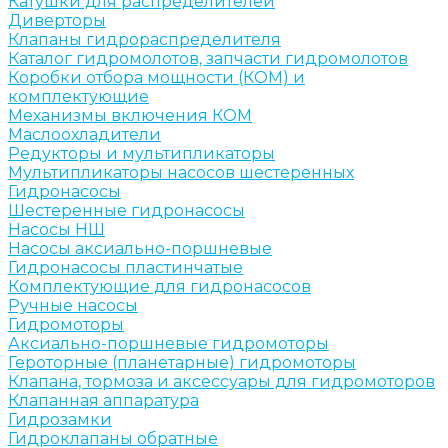
Катушки для распределителей
Диверторы
Клапаны гидрораспределителя
Каталог гидромолотов, запчасти гидромолотов
Коробки отбора мощности (КОМ) и
комплектующие
Механизмы включения КОМ
Маслоохладители
Редукторы и мультипликаторы
Мультипликаторы насосов шестеренных
Гидронасосы
Шестеренные гидронасосы
Насосы НШ
Насосы аксиально-поршневые
Гидронасосы пластинчатые
Комплектующие для гидронасосов
Ручные насосы
Гидромоторы
Аксиально-поршневые гидромоторы
Героторные (планетарные) гидромоторы
Клапана, тормоза и аксессуары для гидромоторов
Клапанная аппаратура
Гидрозамки
Гидроклапаны обратные