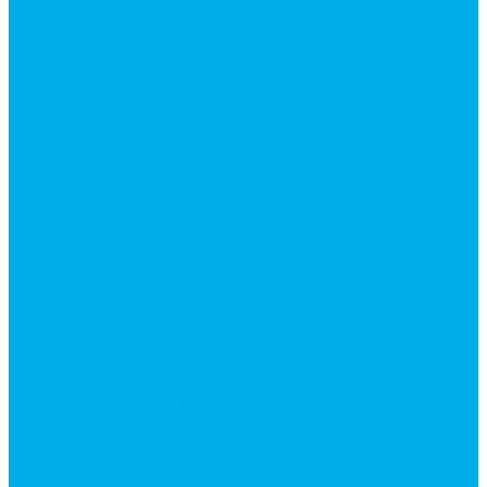
Каталог гидромолотов, запчасти гидромолотов
Коробки отбора мощности (КОМ) и
комплектующие
Механизмы включения КОМ
Маслоохладители
Редукторы и мультипликаторы
Мультипликаторы насосов шестеренных
Гидронасосы
Шестеренные гидронасосы
Насосы НШ
Насосы аксиально-поршневые
Гидронасосы пластинчатые
Комплектующие для гидронасосов
Ручные насосы
Гидромоторы
Аксиально-поршневые гидромоторы
Героторные (планетарные) гидромоторы
Гидромоторы серии BM3, BM3Y, BM3W, BM3WY
Гидромоторы серии BMM
Гидромоторы серии BMP, BMPY, BMPW
Гидромоторы серии BMRW1
Гидромоторы серии BМ4, BM4U, BМ4WU
Гидромоторы серии BМH
Гидромоторы серии BМR, BMRY, BМRE