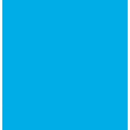
Насосы аксиально-поршневые
Гидромоторы
Аксиально-поршневые гидромоторы
Героторные (планетарные) гидромоторы
Клапана, тормоза и аксессуары для гидромоторов
Клапанная аппаратура
Гидрозамки
Гидроклапаны обратные
Дроссели
Модульная гидравлика
Модульные гидрораспределители
Предохранительные клапаны
Монтажные плиты
Насосы дозаторы
Адаптеры и соединения
Краны гидравлические
Фитинги для пневматики
Запчасти для спецтехники
Запчасти для BOBCAT
Запчасти для CATERPILLAR
Запчасти для JCB
Наши услуги
Изготовление гидроцилиндров