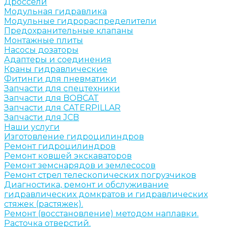
Дроссели
Модульная гидравлика
Модульные гидрораспределители
Предохранительные клапаны
Монтажные плиты
Насосы дозаторы
Адаптеры и соединения
Краны гидравлические
Фитинги для пневматики
Запчасти для спецтехники
Запчасти для BOBCAT
Запчасти для CATERPILLAR
Запчасти для JCB
Наши услуги
Изготовление гидроцилиндров
Ремонт гидроцилиндров
Ремонт ковшей экскаваторов
Ремонт земснарядов и землесосов
Ремонт стрел телескопических погрузчиков
Диагностика, ремонт и обслуживание
гидравлических домкратов и гидравлических
стяжек (растяжек).
Ремонт (восстановление) методом наплавки.
Расточка отверстий.