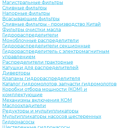
Магистральные фильтры
Сливные фильтры
Напорные фильтры
Всасывающие фильтры
Сливные фильтры - производство Китай
Фильтры очистки масла
Гидрораспределители
Моноблочные распределители
Гидрораспределители секционные
Гидрораспределитель с электромагнитным
управлением
Распределители тракторные
Катушки для распределителей
Диверторы
Клапаны гидрораспределителя
Каталог гидромолотов, запчасти гидромолотов
Коробки отбора мощности (КОМ) и
комплектующие
Механизмы включения КОМ
Маслоохладители
Редукторы и мультипликаторы
Мультипликаторы насосов шестеренных
Гидронасосы
Шестеренные гидронасосы