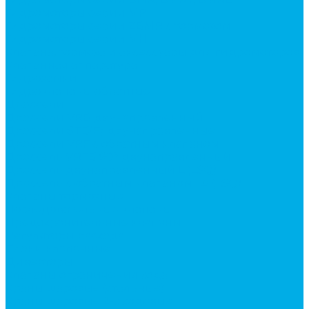
Гидромоторы серии MP
Гидромоторы серии ZBMR с тормозом
Гидромоторы серии МH
Клапана, тормоза и аксессуары для гидромоторов
Клапанная аппаратура
Гидрозамки
Гидроклапаны обратные
Дроссели
Дроссели VRB двунаправленный
Дроссели STB(F) двунаправленные
Дроссели VRF с обратным клапаном
Дроссель VRFB 90° двунаправленный
Дроссель двунаправленный L (LSQ)
Дроссель с обратным клапаном LA (LSQ)
Клапаны тормозные
Последовательные клапаны
Предохранительные клапаны
Регуляторы расхода
Блоки клапанные
Диверторы
Клапаны ограничения хода
Краны шаровые (стальные)
Краны шаровые 2-х ходовые