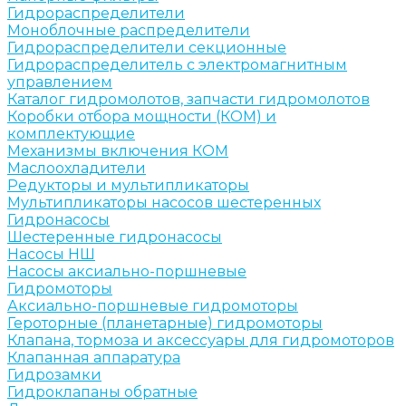
Гидрораспределители
Моноблочные распределители
Гидрораспределители секционные
Гидрораспределитель с электромагнитным
управлением
Каталог гидромолотов, запчасти гидромолотов
Коробки отбора мощности (КОМ) и
комплектующие
Механизмы включения КОМ
Маслоохладители
Редукторы и мультипликаторы
Мультипликаторы насосов шестеренных
Гидронасосы
Шестеренные гидронасосы
Насосы НШ
Насосы аксиально-поршневые
Гидромоторы
Аксиально-поршневые гидромоторы
Героторные (планетарные) гидромоторы
Клапана, тормоза и аксессуары для гидромоторов
Клапанная аппаратура
Гидрозамки
Гидроклапаны обратные