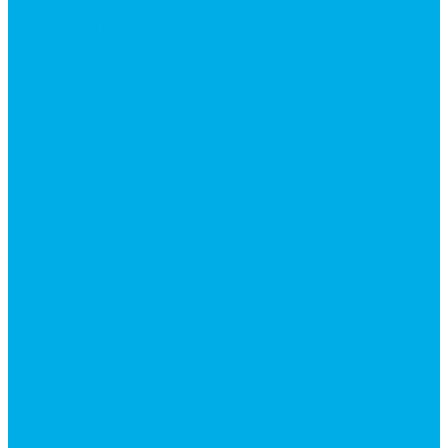
Ручки управления гидрораспределителем
Гидроцилиндры
Гидроцилиндры для автогрейдеров
Гидроцилиндры для автокранов
Гидроцилиндры для бульдозеров
Фильтры
Магистральные фильтры
Сливные фильтры
Напорные фильтры
Гидрораспределители
Моноблочные распределители
Гидрораспределители секционные
Гидрораспределитель с электромагнитным
управлением
Каталог гидромолотов, запчасти гидромолотов
Коробки отбора мощности (КОМ) и
комплектующие
Механизмы включения КОМ
Маслоохладители
Редукторы и мультипликаторы
Мультипликаторы насосов шестеренных
Гидронасосы
Шестеренные гидронасосы
Насосы НШ