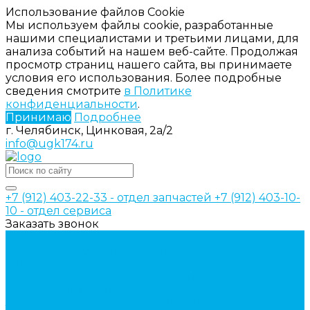
Использование файлов Cookie
Мы используем файлы cookie, разработанные
нашими специалистами и третьими лицами, для
анализа событий на нашем веб-сайте. Продолжая
просмотр страниц нашего сайта, вы принимаете
условия его использования. Более подробные
сведения смотрите
в Политике
конфиденциальности
.
Принимаю
Подробнее
г. Челябинск, Цинковая, 2а/2
info@ugk174.ru
+7 (912) 403-22-33 - отдел запчастей
+7 (912) 403-10-
10 - отдел сервиса
Заказать звонок
Каталог товаров
Аксессуары для управления
гидрораспределителем
Джойстики для гидравлических
распределителей
Запчасти для гидрораспределителя