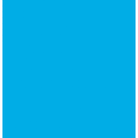
Запчасти для автокранов
Запчасти автокран Галичанин
Запчасти автокран Ивановец
Запчасти автокран Клинцы
Запчасти автокран Челябинец
Запчасти для мусоровозов
Запчасти для сельхозтехники
Наши услуги
Изготовление гидроцилиндров
Ремонт гидроцилиндров
Ремонт ковшей экскаваторов
Ремонт земснарядов и землесосов
Ремонт стрел телескопических погрузчиков
Диагностика, ремонт и обслуживание
гидравлических домкратов и гидравлических
стяжек (растяжек).
Ремонт (восстановление) методом наплавки.
Расточка отверстий.
Ремонт гидромолотов в Челябинске —
профессиональный сервис от
Уралгидрокомплект
Ремонт рам экскаваторов и перегружателей
Восстановление и ремонт стрел автокранов и