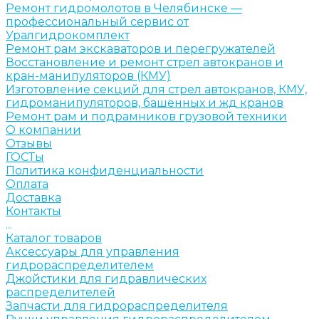
Ремонт гидромолотов в Челябинске —
профессиональный сервис от
Уралгидрокомплект
Ремонт рам экскаваторов и перегружателей
Восстановление и ремонт стрел автокранов и
кран-манипуляторов (КМУ)
Изготовление секций для стрел автокранов, КМУ,
гидроманипуляторов, башенных и жд кранов
Ремонт рам и подрамников грузовой техники
О компании
Отзывы
ГОСТы
Политика конфиденциальности
Оплата
Доставка
Контакты
...
Каталог товаров
Аксессуары для управления
гидрораспределителем
Джойстики для гидравлических
распределителей
Запчасти для гидрораспределителя