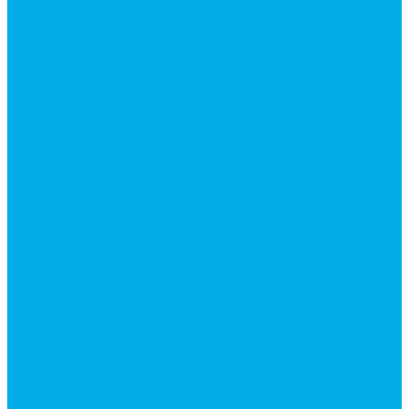
Ремонт гидроцилиндров
Ремонт ковшей экскаваторов
Ремонт земснарядов и землесосов
Ремонт стрел телескопических погрузчиков
Диагностика, ремонт и обслуживание
гидравлических домкратов и гидравлических
стяжек (растяжек).
Ремонт (восстановление) методом наплавки.
Расточка отверстий.
Ремонт гидромолотов в Челябинске —
профессиональный сервис от
Уралгидрокомплект
Ремонт рам экскаваторов и перегружателей
Восстановление и ремонт стрел автокранов и
кран-манипуляторов (КМУ)
Изготовление секций для стрел автокранов, КМУ,
гидроманипуляторов, башенных и жд кранов
Ремонт рам и подрамников грузовой техники
О компании
Отзывы
ГОСТы
Политика конфиденциальности
Оплата
Доставка