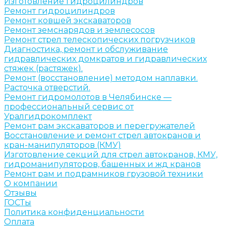
Изготовление гидроцилиндров
Ремонт гидроцилиндров
Ремонт ковшей экскаваторов
Ремонт земснарядов и землесосов
Ремонт стрел телескопических погрузчиков
Диагностика, ремонт и обслуживание
гидравлических домкратов и гидравлических
стяжек (растяжек).
Ремонт (восстановление) методом наплавки.
Расточка отверстий.
Ремонт гидромолотов в Челябинске —
профессиональный сервис от
Уралгидрокомплект
Ремонт рам экскаваторов и перегружателей
Восстановление и ремонт стрел автокранов и
кран-манипуляторов (КМУ)
Изготовление секций для стрел автокранов, КМУ,
гидроманипуляторов, башенных и жд кранов
Ремонт рам и подрамников грузовой техники
О компании
Отзывы
ГОСТы
Политика конфиденциальности
Оплата