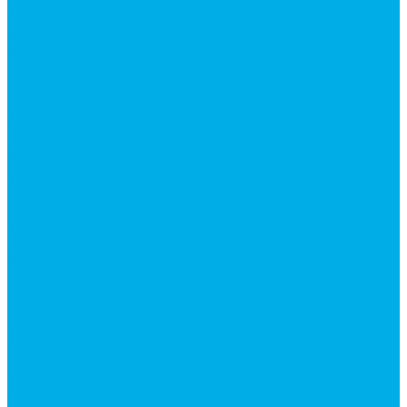
Гидроцилиндры Volvo
Гидроцилиндры для катков
Гидроцилиндры для коммунальной техники
Гидроцилиндры для манипуляторов
Гидроцилиндры для погрузчиков
Гидроцилиндры для прицепов и самосвалов
Гидроцилиндры для тракторов и сельхозтехники
Гидроцилиндры для экскаваторов
Фильтры
Магистральные фильтры
Сливные фильтры
Напорные фильтры
Всасывающие фильтры
Сливные фильтры - производство Китай
Фильтры очистки масла
Гидрораспределители
Моноблочные распределители
Гидрораспределители секционные
Гидрораспределитель с электромагнитным
управлением
Распределители тракторные
Катушки для распределителей
Диверторы
Клапаны гидрораспределителя