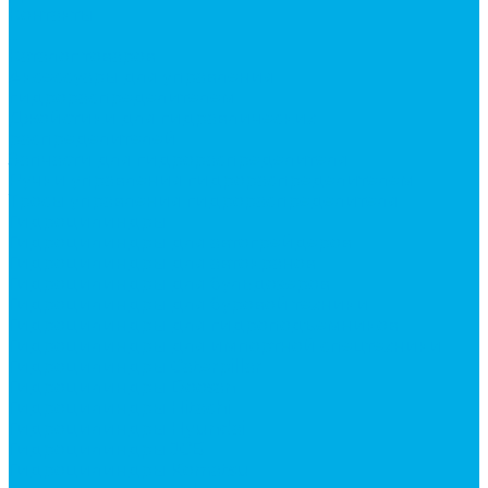
Контакты
...
Каталог товаров
Аксессуары для управления
гидрораспределителем
Джойстики для гидравлических
распределителей
Запчасти для гидрораспределителя
Ручки управления гидрораспределителем
Тросы управления гидрораспределителя
Гидроцилиндры
Гидроцилиндры для автогрейдеров
Гидроцилиндры для автокранов
Гидроцилиндры для бульдозеров
Гидроцилиндры для буровой техники
Гидроцилиндры для гидроподъемников
Гидроцилиндры для импортной спецтехники
Гидроцилиндры Caterpillar
Гидроцилиндры Doosan
Гидроцилиндры Hitachi
Гидроцилиндры Hyundai
Гидроцилиндры JCB
Гидроцилиндры Komatsu