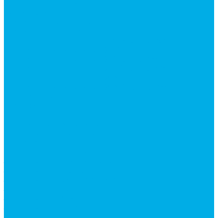
Краны шаровые 3-х ходовые
Редукционные клапаны
Модульная гидравлика
Модульные гидрораспределители
Гидрораспределители 1Р203 (CETOP8)
Гидрораспределители ВЕ10
Гидрораспределители ВЕ6 (CETOP3)
Гидрораспределители ВЕХ16 (CETOP7)
Гидрораспределители ВММ10
Гидрораспределители ВММ6 (CETOP3)
Предохранительные клапаны
Монтажные плиты
Насосы дозаторы
Адаптеры и соединения
Краны гидравлические
4-х ходовые
Фитинги для пневматики
Запчасти для спецтехники
Запчасти для BOBCAT
Запчасти для CATERPILLAR
Запчасти для JCB
Запчасти для MSt
Запчасти для TEREX
Запчасти для VOLVO