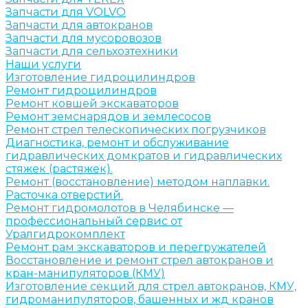
Запчасти для VOLVO
Запчасти для автокранов
Запчасти для мусоровозов
Запчасти для сельхозтехники
Наши услуги
Изготовление гидроцилиндров
Ремонт гидроцилиндров
Ремонт ковшей экскаваторов
Ремонт земснарядов и землесосов
Ремонт стрел телескопических погрузчиков
Диагностика, ремонт и обслуживание
гидравлических домкратов и гидравлических
стяжек (растяжек).
Ремонт (восстановление) методом наплавки.
Расточка отверстий.
Ремонт гидромолотов в Челябинске —
профессиональный сервис от
Уралгидрокомплект
Ремонт рам экскаваторов и перегружателей
Восстановление и ремонт стрел автокранов и
кран-манипуляторов (КМУ)
Изготовление секций для стрел автокранов, КМУ,
гидроманипуляторов, башенных и жд кранов