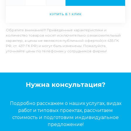
КУПИТЬ В 1 КЛИК
Обратите внимание!!! Приведенные характеристики и
количество товаров носят исключительно ознакомительный
характер, а цены не являются публичной офертой(ст.435 ГК
РФ, ст. 437 ГК РФ) и могут быть изменены. Пожалуйста,
уточняйте цены по телефонам у сотрудников фирмы!
Нужна консультация?
Подробно расскажем о наших услугах, видах
работ и типовых проектах, рассчитаем
стоимость и подготовим индивидуальное
предложение!