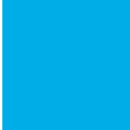
Напорные фильтры
Гидрораспределители
Моноблочные распределители
Гидрораспределители секционные
Гидрораспределитель с электромагнитным управ
Каталог гидромолотов, запчасти гидромолотов
Коробки отбора мощности (КОМ) и комплектующи
Механизмы включения КОМ
Маслоохладители
Редукторы и мультипликаторы
Мультипликаторы насосов шестеренных
Гидронасосы
Шестеренные гидронасосы
Насосы НШ
Насосы аксиально-поршневые
Гидромоторы
Аксиально-поршневые гидромоторы
Героторные (планетарные) гидромоторы
Клапана, тормоза и аксессуары для гидромоторов
Клапанная аппаратура
Гидрозамки
Гидроклапаны обратные
Дроссели
Модульная гидравлика