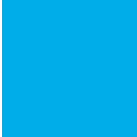
Ремонт рам и подрамников грузовой техники
О компании
Отзывы
ГОСТы
Политика конфиденциальности
Оплата
Доставка
Контакты
...
Каталог товаров
Аксессуары для управления гидрораспределител
Джойстики для гидравлических распределителей
Запчасти для гидрораспределителя
Ручки управления гидрораспределителем
Тросы управления гидрораспределителя
Гидроцилиндры
Гидроцилиндры для автогрейдеров
Гидроцилиндры для автокранов
Гидроцилиндры для бульдозеров
Гидроцилиндры для буровой техники
Гидроцилиндры для гидроподъемников
Гидроцилиндры для импортной спецтехники
Гидроцилиндры Caterpillar
Гидроцилиндры Doosan