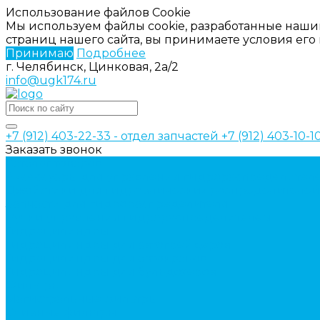
Использование файлов Cookie
Мы используем файлы cookie, разработанные наши
страниц нашего сайта, вы принимаете условия ег
Принимаю
Подробнее
г. Челябинск, Цинковая, 2а/2
info@ugk174.ru
+7 (912) 403-22-33 - отдел запчастей
+7 (912) 403-10-
Заказать звонок
Каталог товаров
Аксессуары для управления гидрораспределител
Джойстики для гидравлических распределителей
Запчасти для гидрораспределителя
Ручки управления гидрораспределителем
Гидроцилиндры
Гидроцилиндры для автогрейдеров
Гидроцилиндры для автокранов
Гидроцилиндры для бульдозеров
Фильтры
Магистральные фильтры
Сливные фильтры