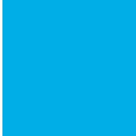
Краны шаровые (стальные)
Краны шаровые 2-х ходовые
Краны шаровые 3-х ходовые
Редукционные клапаны
Модульная гидравлика
Модульные гидрораспределители
Гидрораспределители 1Р203 (CETOP8)
Гидрораспределители ВЕ10
Гидрораспределители ВЕ6 (CETOP3)
Гидрораспределители ВЕХ16 (CETOP7)
Гидрораспределители ВММ10
Гидрораспределители ВММ6 (CETOP3)
Предохранительные клапаны
Монтажные плиты
Насосы дозаторы
Адаптеры и соединения
Краны гидравлические
4-х ходовые
Фитинги для пневматики
Запчасти для спецтехники
Запчасти для BOBCAT
Запчасти для CATERPILLAR
Запчасти для JCB