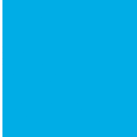
Модульные гидрораспределители
Предохранительные клапаны
Монтажные плиты
Насосы дозаторы
Адаптеры и соединения
Краны гидравлические
Фитинги для пневматики
Запчасти для спецтехники
Запчасти для BOBCAT
Запчасти для CATERPILLAR
Запчасти для JCB
Наши услуги
Изготовление гидроцилиндров
Ремонт гидроцилиндров
Ремонт ковшей экскаваторов
Ремонт земснарядов и землесосов
Ремонт стрел телескопических погрузчиков
Диагностика, ремонт и обслуживание гидравличес
Ремонт (восстановление) методом наплавки. Расточ
Ремонт гидромолотов в Челябинске — профессион
Ремонт рам экскаваторов и перегружателей
Восстановление и ремонт стрел автокранов и кран
Изготовление секций для стрел автокранов, КМУ,