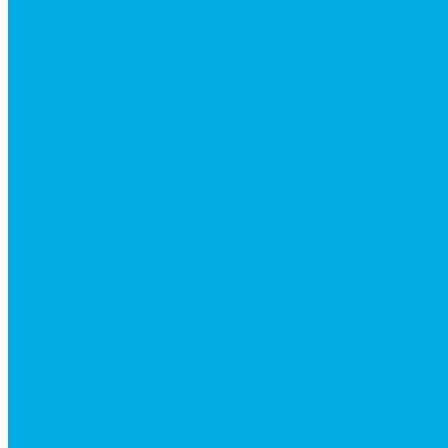
Распределители тракторные
Катушки для распределителей
Диверторы
Клапаны гидрораспределителя
Каталог гидромолотов, запчасти гидромолотов
Коробки отбора мощности (КОМ) и комплектующи
Механизмы включения КОМ
Маслоохладители
Редукторы и мультипликаторы
Мультипликаторы насосов шестеренных
Гидронасосы
Шестеренные гидронасосы
Насосы НШ
Насосы аксиально-поршневые
Гидронасосы пластинчатые
Комплектующие для гидронасосов
Ручные насосы
Гидромоторы
Аксиально-поршневые гидромоторы
Героторные (планетарные) гидромоторы
Гидромоторы серии BM3, BM3Y, BM3W, BM3WY
Гидромоторы серии BMM
Гидромоторы серии BMP, BMPY, BMPW
Гидромоторы серии BMRW1