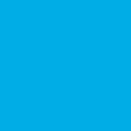
ких домкратов и гидравлических стяжек (растяжек)
ка отверстий.
альный сервис от Уралгидрокомплект
-манипуляторов (КМУ)
 гидроманипуляторов, башенных и жд кранов