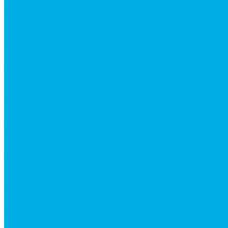
Гидромоторы серии BМ4, BM4U, BМ4WU
Гидромоторы серии BМH
Гидромоторы серии BМR, BMRY, BМRE
Гидромоторы серии MP
Гидромоторы серии ZBMR с тормозом
Гидромоторы серии МH
Клапана, тормоза и аксессуары для гидромоторов
Клапанная аппаратура
Гидрозамки
Гидроклапаны обратные
Дроссели
Дроссели VRB двунаправленный
Дроссели STB(F) двунаправленные
Дроссели VRF с обратным клапаном
Дроссель VRFB 90° двунаправленный
Дроссель двунаправленный L (LSQ)
Дроссель с обратным клапаном LA (LSQ)
Клапаны тормозные
Последовательные клапаны
Предохранительные клапаны
Регуляторы расхода
Блоки клапанные
Диверторы
Клапаны ограничения хода