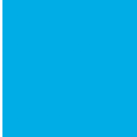
Гидроцилиндры Hitachi
Гидроцилиндры Hyundai
Гидроцилиндры JCB
Гидроцилиндры Komatsu
Гидроцилиндры Volvo
Гидроцилиндры для катков
Гидроцилиндры для коммунальной техники
Гидроцилиндры для манипуляторов
Гидроцилиндры для погрузчиков
Гидроцилиндры для прицепов и самосвалов
Гидроцилиндры для тракторов и сельхозтехники
Гидроцилиндры для экскаваторов
Фильтры
Магистральные фильтры
Сливные фильтры
Напорные фильтры
Всасывающие фильтры
Сливные фильтры - производство Китай
Фильтры очистки масла
Гидрораспределители
Моноблочные распределители
Гидрораспределители секционные
Гидрораспределитель с электромагнитным управ