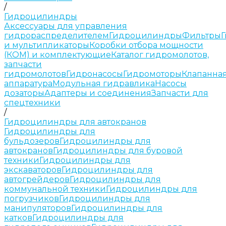
/
Гидроцилиндры
Аксессуары для управления
гидрораспределителем
Гидроцилиндры
Фильтры
и мультипликаторы
Коробки отбора мощности
(КОМ) и комплектующие
Каталог гидромолотов,
запчасти
гидромолотов
Гидронасосы
Гидромоторы
Клапанна
аппаратура
Модульная гидравлика
Насосы
дозаторы
Адаптеры и соединения
Запчасти для
спецтехники
/
Гидроцилиндры для автокранов
Гидроцилиндры для
бульдозеров
Гидроцилиндры для
автокранов
Гидроцилиндры для буровой
техники
Гидроцилиндры для
экскаваторов
Гидроцилиндры для
автогрейдеров
Гидроцилиндры для
коммунальной техники
Гидроцилиндры для
погрузчиков
Гидроцилиндры для
манипуляторов
Гидроцилиндры для
катков
Гидроцилиндры для