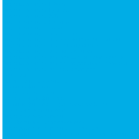
Гидроцилиндры Hitachi
Гидроцилиндры Hyundai
Гидроцилиндры JCB
Гидроцилиндры Komatsu
Гидроцилиндры Volvo
Гидроцилиндры для катков
Гидроцилиндры для коммунальной техники
Гидроцилиндры для манипуляторов
Гидроцилиндры для погрузчиков
Гидроцилиндры для прицепов и самосвалов
Гидроцилиндры для тракторов и сельхозтехники
Гидроцилиндры для экскаваторов
Фильтры
Магистральные фильтры
Сливные фильтры
Напорные фильтры
Всасывающие фильтры
Сливные фильтры - производство Китай
Фильтры очистки масла
Гидрораспределители
Моноблочные распределители
Гидрораспределители секционные
Гидрораспределитель с электромагнитным управ