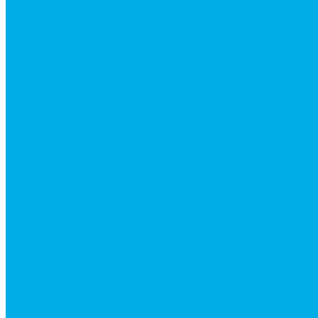
Гидромоторы серии BМ4, BM4U, BМ4WU
Гидромоторы серии BМH
Гидромоторы серии BМR, BMRY, BМRE
Гидромоторы серии MP
Гидромоторы серии ZBMR с тормозом
Гидромоторы серии МH
Клапана, тормоза и аксессуары для гидромоторов
Клапанная аппаратура
Гидрозамки
Гидроклапаны обратные
Дроссели
Дроссели VRB двунаправленный
Дроссели STB(F) двунаправленные
Дроссели VRF с обратным клапаном
Дроссель VRFB 90° двунаправленный
Дроссель двунаправленный L (LSQ)
Дроссель с обратным клапаном LA (LSQ)
Клапаны тормозные
Последовательные клапаны
Предохранительные клапаны
Регуляторы расхода
Блоки клапанные
Диверторы
Клапаны ограничения хода