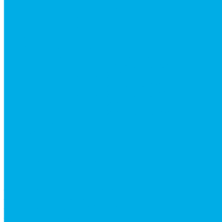
Краны шаровые (стальные)
Краны шаровые 2-х ходовые
Краны шаровые 3-х ходовые
Редукционные клапаны
Модульная гидравлика
Модульные гидрораспределители
Гидрораспределители 1Р203 (CETOP8)
Гидрораспределители ВЕ10
Гидрораспределители ВЕ6 (CETOP3)
Гидрораспределители ВЕХ16 (CETOP7)
Гидрораспределители ВММ10
Гидрораспределители ВММ6 (CETOP3)
Предохранительные клапаны
Монтажные плиты
Насосы дозаторы
Адаптеры и соединения
Краны гидравлические
4-х ходовые
Фитинги для пневматики
Запчасти для спецтехники
Запчасти для BOBCAT
Запчасти для CATERPILLAR
Запчасти для JCB