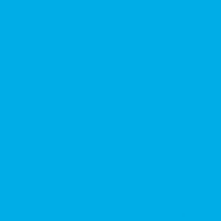
ких домкратов и гидравлических стяжек (растяжек)
ка отверстий.
альный сервис от Уралгидрокомплект
-манипуляторов (КМУ)
 гидроманипуляторов, башенных и жд кранов