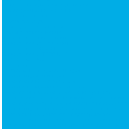
Модульные гидрораспределители
Предохранительные клапаны
Монтажные плиты
Насосы дозаторы
Адаптеры и соединения
Краны гидравлические
Фитинги для пневматики
Запчасти для спецтехники
Запчасти для BOBCAT
Запчасти для CATERPILLAR
Запчасти для JCB
Наши услуги
Изготовление гидроцилиндров
Ремонт гидроцилиндров
Ремонт ковшей экскаваторов
Ремонт земснарядов и землесосов
Ремонт стрел телескопических погрузчиков
Диагностика, ремонт и обслуживание гидравличес
Ремонт (восстановление) методом наплавки. Расточ
Ремонт гидромолотов в Челябинске — профессион
Ремонт рам экскаваторов и перегружателей
Восстановление и ремонт стрел автокранов и кран
Изготовление секций для стрел автокранов, КМУ,