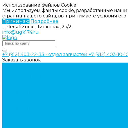
Использование файлов Cookie
Мы используем файлы cookie, разработанные наши
страниц нашего сайта, вы принимаете условия ег
Принимаю
Подробнее
г. Челябинск, Цинковая, 2а/2
info@ugk174.ru
+7 (912) 403-22-33 - отдел запчастей
+7 (912) 403-10-
Заказать звонок
Каталог товаров
Аксессуары для управления гидрораспределител
Джойстики для гидравлических распределителей
Запчасти для гидрораспределителя
Ручки управления гидрораспределителем
Гидроцилиндры
Гидроцилиндры для автогрейдеров
Гидроцилиндры для автокранов
Гидроцилиндры для бульдозеров
Фильтры
Магистральные фильтры
Сливные фильтры