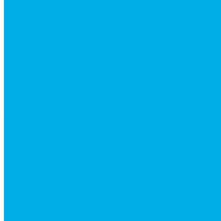
Ремонт рам и подрамников грузовой техники
О компании
Отзывы
ГОСТы
Политика конфиденциальности
Оплата
Доставка
Контакты
...
Каталог товаров
Аксессуары для управления гидрораспределител
Джойстики для гидравлических распределителей
Запчасти для гидрораспределителя
Ручки управления гидрораспределителем
Тросы управления гидрораспределителя
Гидроцилиндры
Гидроцилиндры для автогрейдеров
Гидроцилиндры для автокранов
Гидроцилиндры для бульдозеров
Гидроцилиндры для буровой техники
Гидроцилиндры для гидроподъемников
Гидроцилиндры для импортной спецтехники
Гидроцилиндры Caterpillar
Гидроцилиндры Doosan