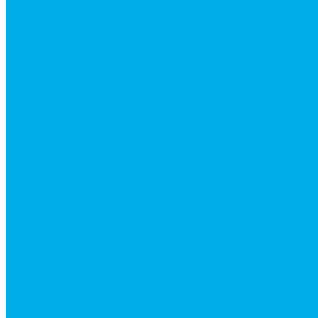
Напорные фильтры
Гидрораспределители
Моноблочные распределители
Гидрораспределители секционные
Гидрораспределитель с электромагнитным управ
Каталог гидромолотов, запчасти гидромолотов
Коробки отбора мощности (КОМ) и комплектующи
Механизмы включения КОМ
Маслоохладители
Редукторы и мультипликаторы
Мультипликаторы насосов шестеренных
Гидронасосы
Шестеренные гидронасосы
Насосы НШ
Насосы аксиально-поршневые
Гидромоторы
Аксиально-поршневые гидромоторы
Героторные (планетарные) гидромоторы
Клапана, тормоза и аксессуары для гидромоторов
Клапанная аппаратура
Гидрозамки
Гидроклапаны обратные
Дроссели
Модульная гидравлика