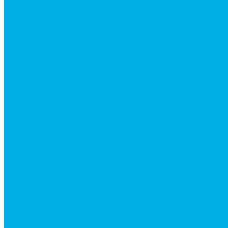
Распределители тракторные
Катушки для распределителей
Диверторы
Клапаны гидрораспределителя
Каталог гидромолотов, запчасти гидромолотов
Коробки отбора мощности (КОМ) и комплектующи
Механизмы включения КОМ
Маслоохладители
Редукторы и мультипликаторы
Мультипликаторы насосов шестеренных
Гидронасосы
Шестеренные гидронасосы
Насосы НШ
Насосы аксиально-поршневые
Гидронасосы пластинчатые
Комплектующие для гидронасосов
Ручные насосы
Гидромоторы
Аксиально-поршневые гидромоторы
Героторные (планетарные) гидромоторы
Гидромоторы серии BM3, BM3Y, BM3W, BM3WY
Гидромоторы серии BMM
Гидромоторы серии BMP, BMPY, BMPW
Гидромоторы серии BMRW1