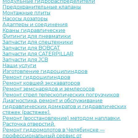
Модульные гидрораспределители
Предохранительные клапаны
Монтажные плиты
Насосы дозаторы
Адаптеры и соединения
Краны гидравлические
Фитинги для пневматики
Запчасти для спецтехники
Запчасти для BOBCAT
Запчасти для CATERPILLAR
Запчасти для JCB
Наши услуги
Изготовление гидроцилиндров
Ремонт гидроцилиндров
Ремонт ковшей экскаваторов
Ремонт земснарядов и землесосов
Ремонт стрел телескопических погрузчиков
Диагностика, ремонт и обслуживание
гидравлических домкратов и гидравлических
стяжек (растяжек).
Ремонт (восстановление) методом наплавки.
Расточка отверстий.
Ремонт гидромолотов в Челябинске —
профессиональный сервис от