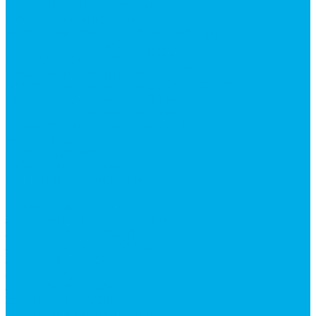
Редукционные клапаны
Модульная гидравлика
Модульные гидрораспределители
Гидрораспределители 1Р203 (CETOP8)
Гидрораспределители ВЕ10
Гидрораспределители ВЕ6 (CETOP3)
Гидрораспределители ВЕХ16 (CETOP7)
Гидрораспределители ВММ10
Гидрораспределители ВММ6 (CETOP3)
Предохранительные клапаны
Монтажные плиты
Насосы дозаторы
Адаптеры и соединения
Краны гидравлические
4-х ходовые
Фитинги для пневматики
Запчасти для спецтехники
Запчасти для BOBCAT
Запчасти для CATERPILLAR
Запчасти для JCB
Запчасти для MSt
Запчасти для TEREX
Запчасти для VOLVO
Запчасти для автокранов