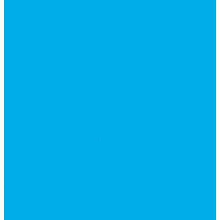
Насосы аксиально-поршневые
Гидромоторы
Аксиально-поршневые гидромоторы
Героторные (планетарные) гидромоторы
Клапана, тормоза и аксессуары для гидромоторов
Клапанная аппаратура
Гидрозамки
Гидроклапаны обратные
Дроссели
Модульная гидравлика
Модульные гидрораспределители
Предохранительные клапаны
Монтажные плиты
Насосы дозаторы
Адаптеры и соединения
Краны гидравлические
Фитинги для пневматики
Запчасти для спецтехники
Запчасти для BOBCAT
Запчасти для CATERPILLAR
Запчасти для JCB
Наши услуги
Изготовление гидроцилиндров