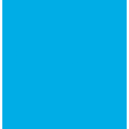
Ручки управления гидрораспределителем
Гидроцилиндры
Гидроцилиндры для автогрейдеров
Гидроцилиндры для автокранов
Гидроцилиндры для бульдозеров
Фильтры
Магистральные фильтры
Сливные фильтры
Напорные фильтры
Гидрораспределители
Моноблочные распределители
Гидрораспределители секционные
Гидрораспределитель с электромагнитным
управлением
Каталог гидромолотов, запчасти гидромолотов
Коробки отбора мощности (КОМ) и
комплектующие
Механизмы включения КОМ
Маслоохладители
Редукторы и мультипликаторы
Мультипликаторы насосов шестеренных
Гидронасосы
Шестеренные гидронасосы
Насосы НШ