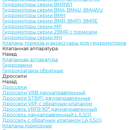
Гидромоторы серии BMRW1
Гидромоторы серии BМ4, BM4U, BМ4WU
Гидромоторы серии BМH
Гидромоторы серии BМR, BMRY, BМRE
Гидромоторы серии MP
Гидромоторы серии ZBMR с тормозом
Гидромоторы серии МH
Клапана, тормоза и аксессуары для гидромоторов
Клапанная аппаратура
Назад
Клапанная аппаратура
Гидрозамки
Гидроклапаны обратные
Дроссели
Назад
Дроссели
Дроссели VRB двунаправленный
Дроссели STB(F) двунаправленные
Дроссели VRF с обратным клапаном
Дроссель VRFB 90° двунаправленный
Дроссель двунаправленный L (LSQ)
Дроссель с обратным клапаном LA (LSQ)
Клапаны тормозные