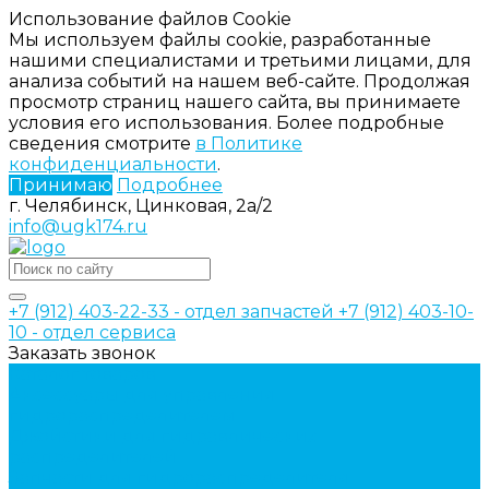
Использование файлов Cookie
Мы используем файлы cookie, разработанные
нашими специалистами и третьими лицами, для
анализа событий на нашем веб-сайте. Продолжая
просмотр страниц нашего сайта, вы принимаете
условия его использования. Более подробные
сведения смотрите
в Политике
конфиденциальности
.
Принимаю
Подробнее
г. Челябинск, Цинковая, 2а/2
info@ugk174.ru
+7 (912) 403-22-33 - отдел запчастей
+7 (912) 403-10-
10 - отдел сервиса
Заказать звонок
Каталог товаров
Аксессуары для управления
гидрораспределителем
Джойстики для гидравлических
распределителей
Запчасти для гидрораспределителя