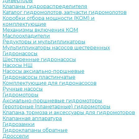
Диверторы
Клапаны гидрораспределителя
Каталог гидромолотов, запчасти гидромолотов
Коробки отбора мощности (КОМ) и
комплектующие
Механизмы включения КОМ
Маслоохладители
Редукторы и мультипликаторы
Мультипликаторы насосов шестеренных
Гидронасосы
Шестеренные гидронасосы
Насосы НШ
Насосы аксиально-поршневые
Гидронасосы пластинчатые
Комплектующие для гидронасосов
Ручные насосы
Гидромоторы
Аксиально-поршневые гидромоторы
Героторные (планетарные) гидромоторы
Клапана, тормоза и аксессуары для гидромоторов
Клапанная аппаратура
Гидрозамки
Гидроклапаны обратные
Дроссели