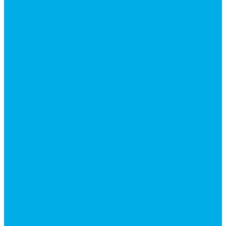
Контакты
...
Каталог товаров
Аксессуары для управления
гидрораспределителем
Джойстики для гидравлических
распределителей
Запчасти для гидрораспределителя
Ручки управления гидрораспределителем
Тросы управления гидрораспределителя
Гидроцилиндры
Гидроцилиндры для автогрейдеров
Гидроцилиндры для автокранов
Гидроцилиндры для бульдозеров
Гидроцилиндры для буровой техники
Гидроцилиндры для гидроподъемников
Гидроцилиндры для импортной спецтехники
Гидроцилиндры Caterpillar
Гидроцилиндры Doosan
Гидроцилиндры Hitachi
Гидроцилиндры Hyundai
Гидроцилиндры JCB
Гидроцилиндры Komatsu