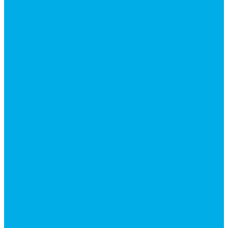
Ремонт гидроцилиндров
Ремонт ковшей экскаваторов
Ремонт земснарядов и землесосов
Ремонт стрел телескопических погрузчиков
Диагностика, ремонт и обслуживание
гидравлических домкратов и гидравлических
стяжек (растяжек).
Ремонт (восстановление) методом наплавки.
Расточка отверстий.
Ремонт гидромолотов в Челябинске —
профессиональный сервис от
Уралгидрокомплект
Ремонт рам экскаваторов и перегружателей
Восстановление и ремонт стрел автокранов и
кран-манипуляторов (КМУ)
Изготовление секций для стрел автокранов, КМУ,
гидроманипуляторов, башенных и жд кранов
Ремонт рам и подрамников грузовой техники
О компании
Отзывы
ГОСТы
Политика конфиденциальности
Оплата
Доставка