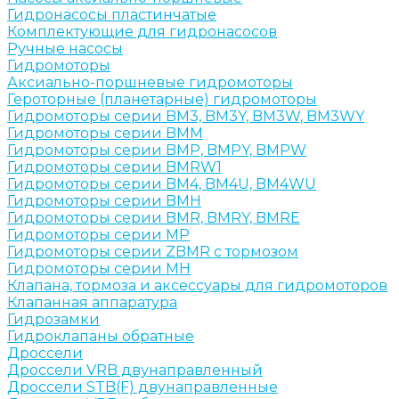
Гидронасосы пластинчатые
Комплектующие для гидронасосов
Ручные насосы
Гидромоторы
Аксиально-поршневые гидромоторы
Героторные (планетарные) гидромоторы
Гидромоторы серии BM3, BM3Y, BM3W, BM3WY
Гидромоторы серии BMM
Гидромоторы серии BMP, BMPY, BMPW
Гидромоторы серии BMRW1
Гидромоторы серии BМ4, BM4U, BМ4WU
Гидромоторы серии BМH
Гидромоторы серии BМR, BMRY, BМRE
Гидромоторы серии MP
Гидромоторы серии ZBMR с тормозом
Гидромоторы серии МH
Клапана, тормоза и аксессуары для гидромоторов
Клапанная аппаратура
Гидрозамки
Гидроклапаны обратные
Дроссели
Дроссели VRB двунаправленный
Дроссели STB(F) двунаправленные