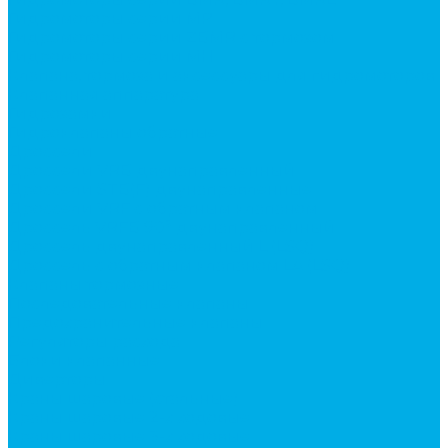
Гидромоторы серии MP
Гидромоторы серии ZBMR с тормозом
Гидромоторы серии МH
Клапана, тормоза и аксессуары для гидромоторов
Клапанная аппаратура
Гидрозамки
Гидроклапаны обратные
Дроссели
Дроссели VRB двунаправленный
Дроссели STB(F) двунаправленные
Дроссели VRF с обратным клапаном
Дроссель VRFB 90° двунаправленный
Дроссель двунаправленный L (LSQ)
Дроссель с обратным клапаном LA (LSQ)
Клапаны тормозные
Последовательные клапаны
Предохранительные клапаны
Регуляторы расхода
Блоки клапанные
Диверторы
Краны шаровые (стальные)
Краны шаровые 2-х ходовые
Краны шаровые 3-х ходовые