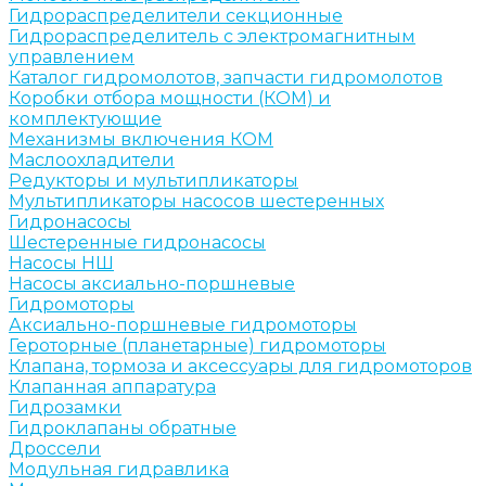
Гидрораспределители секционные
Гидрораспределитель с электромагнитным
управлением
Каталог гидромолотов, запчасти гидромолотов
Коробки отбора мощности (КОМ) и
комплектующие
Механизмы включения КОМ
Маслоохладители
Редукторы и мультипликаторы
Мультипликаторы насосов шестеренных
Гидронасосы
Шестеренные гидронасосы
Насосы НШ
Насосы аксиально-поршневые
Гидромоторы
Аксиально-поршневые гидромоторы
Героторные (планетарные) гидромоторы
Клапана, тормоза и аксессуары для гидромоторов
Клапанная аппаратура
Гидрозамки
Гидроклапаны обратные
Дроссели
Модульная гидравлика