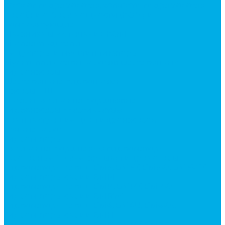
Каталог гидромолотов, запчасти гидромолотов
Коробки отбора мощности (КОМ) и
комплектующие
Механизмы включения КОМ
Маслоохладители
Редукторы и мультипликаторы
Мультипликаторы насосов шестеренных
Гидронасосы
Шестеренные гидронасосы
Насосы НШ
Насосы аксиально-поршневые
Гидронасосы пластинчатые
Комплектующие для гидронасосов
Ручные насосы
Гидромоторы
Аксиально-поршневые гидромоторы
Героторные (планетарные) гидромоторы
Гидромоторы серии BM3, BM3Y, BM3W, BM3WY
Гидромоторы серии BMM
Гидромоторы серии BMP, BMPY, BMPW
Гидромоторы серии BMRW1
Гидромоторы серии BМ4, BM4U, BМ4WU
Гидромоторы серии BМH
Гидромоторы серии BМR, BMRY, BМRE