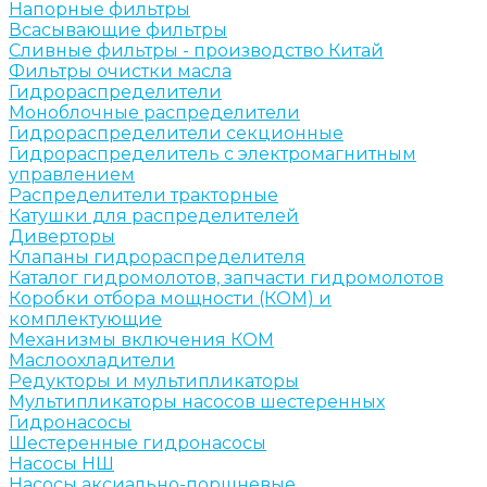
Напорные фильтры
Всасывающие фильтры
Сливные фильтры - производство Китай
Фильтры очистки масла
Гидрораспределители
Моноблочные распределители
Гидрораспределители секционные
Гидрораспределитель с электромагнитным
управлением
Распределители тракторные
Катушки для распределителей
Диверторы
Клапаны гидрораспределителя
Каталог гидромолотов, запчасти гидромолотов
Коробки отбора мощности (КОМ) и
комплектующие
Механизмы включения КОМ
Маслоохладители
Редукторы и мультипликаторы
Мультипликаторы насосов шестеренных
Гидронасосы
Шестеренные гидронасосы
Насосы НШ
Насосы аксиально-поршневые