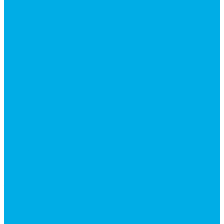
Гидроцилиндры Volvo
Гидроцилиндры для катков
Гидроцилиндры для коммунальной техники
Гидроцилиндры для манипуляторов
Гидроцилиндры для погрузчиков
Гидроцилиндры для прицепов и самосвалов
Гидроцилиндры для тракторов и сельхозтехники
Гидроцилиндры для экскаваторов
Фильтры
Магистральные фильтры
Сливные фильтры
Напорные фильтры
Всасывающие фильтры
Сливные фильтры - производство Китай
Фильтры очистки масла
Гидрораспределители
Моноблочные распределители
Гидрораспределители секционные
Гидрораспределитель с электромагнитным
управлением
Распределители тракторные
Катушки для распределителей
Диверторы
Клапаны гидрораспределителя