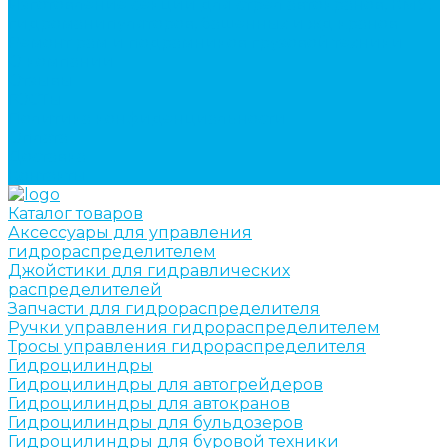
Изготовление секций для стрел автокранов, КМУ,
гидроманипуляторов, башенных и жд кранов
Ремонт рам и подрамников грузовой техники
О компании
Отзывы
ГОСТы
Политика конфиденциальности
Оплата
Доставка
Контакты
Каталог товаров
Аксессуары для управления
гидрораспределителем
Джойстики для гидравлических
распределителей
Запчасти для гидрораспределителя
Ручки управления гидрораспределителем
Тросы управления гидрораспределителя
Гидроцилиндры
Гидроцилиндры для автогрейдеров
Гидроцилиндры для автокранов
Гидроцилиндры для бульдозеров
Гидроцилиндры для буровой техники