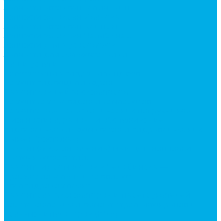
Запчасти автокран Галичанин
Запчасти автокран Ивановец
Запчасти автокран Клинцы
Запчасти автокран Челябинец
Запчасти для мусоровозов
Запчасти для сельхозтехники
Наши услуги
Изготовление гидроцилиндров
Ремонт гидроцилиндров
Ремонт ковшей экскаваторов
Ремонт земснарядов и землесосов
Ремонт стрел телескопических погрузчиков
Диагностика, ремонт и обслуживание
гидравлических домкратов и гидравлических
стяжек (растяжек).
Ремонт (восстановление) методом наплавки.
Расточка отверстий.
Ремонт гидромолотов в Челябинске —
профессиональный сервис от
Уралгидрокомплект
Ремонт рам экскаваторов и перегружателей
Восстановление и ремонт стрел автокранов и
кран-манипуляторов (КМУ)