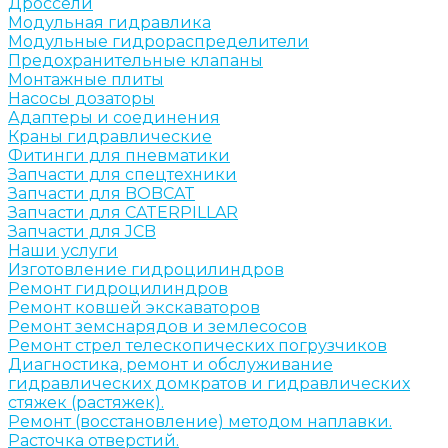
Дроссели
Модульная гидравлика
Модульные гидрораспределители
Предохранительные клапаны
Монтажные плиты
Насосы дозаторы
Адаптеры и соединения
Краны гидравлические
Фитинги для пневматики
Запчасти для спецтехники
Запчасти для BOBCAT
Запчасти для CATERPILLAR
Запчасти для JCB
Наши услуги
Изготовление гидроцилиндров
Ремонт гидроцилиндров
Ремонт ковшей экскаваторов
Ремонт земснарядов и землесосов
Ремонт стрел телескопических погрузчиков
Диагностика, ремонт и обслуживание
гидравлических домкратов и гидравлических
стяжек (растяжек).
Ремонт (восстановление) методом наплавки.
Расточка отверстий.