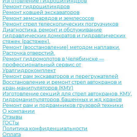
Изготовление гидроцилиндров
Ремонт гидроцилиндров
Ремонт ковшей экскаваторов
Ремонт земснарядов и землесосов
Ремонт стрел телескопических погрузчиков
Диагностика, ремонт и обслуживание
гидравлических домкратов и гидравлических
стяжек (растяжек).
Ремонт (восстановление) методом наплавки.
Расточка отверстий.
Ремонт гидромолотов в Челябинске —
профессиональный сервис от
Уралгидрокомплект
Ремонт рам экскаваторов и перегружателей
Восстановление и ремонт стрел автокранов и
кран-манипуляторов (КМУ)
Изготовление секций для стрел автокранов, КМУ,
гидроманипуляторов, башенных и жд кранов
Ремонт рам и подрамников грузовой техники
О компании
Отзывы
ГОСТы
Политика конфиденциальности
Оплата