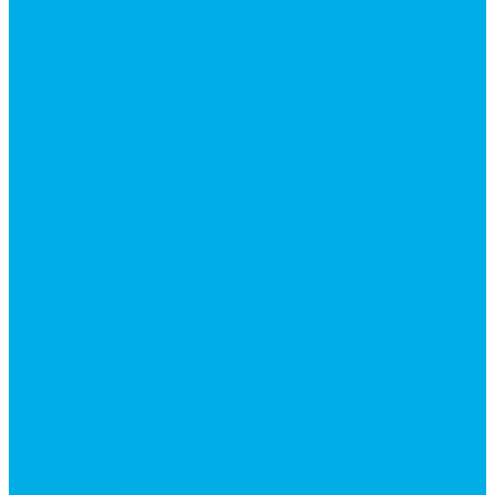
Ручки управления гидрораспределителем
Гидроцилиндры
Гидроцилиндры для автогрейдеров
Гидроцилиндры для автокранов
Гидроцилиндры для бульдозеров
Фильтры
Магистральные фильтры
Сливные фильтры
Напорные фильтры
Гидрораспределители
Моноблочные распределители
Гидрораспределители секционные
Гидрораспределитель с электромагнитным
управлением
Каталог гидромолотов, запчасти гидромолотов
Коробки отбора мощности (КОМ) и
комплектующие
Механизмы включения КОМ
Маслоохладители
Редукторы и мультипликаторы
Мультипликаторы насосов шестеренных
Гидронасосы
Шестеренные гидронасосы
Насосы НШ