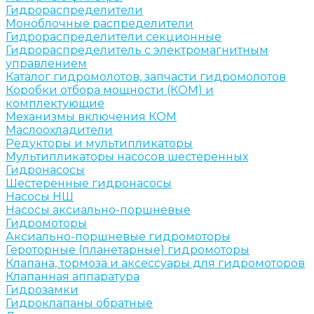
Гидрораспределители
Моноблочные распределители
Гидрораспределители секционные
Гидрораспределитель с электромагнитным
управлением
Каталог гидромолотов, запчасти гидромолотов
Коробки отбора мощности (КОМ) и
комплектующие
Механизмы включения КОМ
Маслоохладители
Редукторы и мультипликаторы
Мультипликаторы насосов шестеренных
Гидронасосы
Шестеренные гидронасосы
Насосы НШ
Насосы аксиально-поршневые
Гидромоторы
Аксиально-поршневые гидромоторы
Героторные (планетарные) гидромоторы
Клапана, тормоза и аксессуары для гидромоторов
Клапанная аппаратура
Гидрозамки
Гидроклапаны обратные