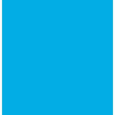
Краны шаровые 3-х ходовые
Редукционные клапаны
Модульная гидравлика
Модульные гидрораспределители
Гидрораспределители 1Р203 (CETOP8)
Гидрораспределители ВЕ10
Гидрораспределители ВЕ6 (CETOP3)
Гидрораспределители ВЕХ16 (CETOP7)
Гидрораспределители ВММ10
Гидрораспределители ВММ6 (CETOP3)
Предохранительные клапаны
Монтажные плиты
Насосы дозаторы
Адаптеры и соединения
Краны гидравлические
4-х ходовые
Фитинги для пневматики
Запчасти для спецтехники
Запчасти для BOBCAT
Запчасти для CATERPILLAR
Запчасти для JCB
Запчасти для MSt
Запчасти для TEREX
Запчасти для VOLVO