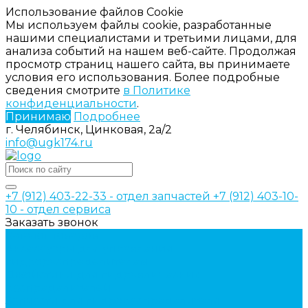
Использование файлов Cookie
Мы используем файлы cookie, разработанные
нашими специалистами и третьими лицами, для
анализа событий на нашем веб-сайте. Продолжая
просмотр страниц нашего сайта, вы принимаете
условия его использования. Более подробные
сведения смотрите
в Политике
конфиденциальности
.
Принимаю
Подробнее
г. Челябинск, Цинковая, 2а/2
info@ugk174.ru
+7 (912) 403-22-33 - отдел запчастей
+7 (912) 403-10-
10 - отдел сервиса
Заказать звонок
Каталог товаров
Аксессуары для управления
гидрораспределителем
Джойстики для гидравлических
распределителей
Запчасти для гидрораспределителя