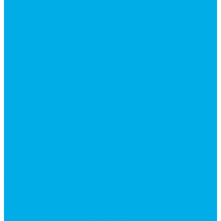
Гидроцилиндры Volvo
Гидроцилиндры для катков
Гидроцилиндры для коммунальной техники
Гидроцилиндры для манипуляторов
Гидроцилиндры для погрузчиков
Гидроцилиндры для прицепов и самосвалов
Гидроцилиндры для тракторов и сельхозтехники
Гидроцилиндры для экскаваторов
Фильтры
Магистральные фильтры
Сливные фильтры
Напорные фильтры
Всасывающие фильтры
Сливные фильтры - производство Китай
Фильтры очистки масла
Гидрораспределители
Моноблочные распределители
Гидрораспределители секционные
Гидрораспределитель с электромагнитным
управлением
Распределители тракторные
Катушки для распределителей
Диверторы
Клапаны гидрораспределителя