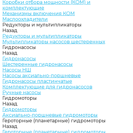
Коробки отбора мощности (КОМ) и
комплектующие
Механизмы включения КОМ
Маслоохладители
Редукторы и мультипликаторы
Назад
Редукторы и мультипликаторы
Мультипликаторы насосов шестеренных
Гидронасосы
Назад
Гидронасосы
Шестеренные гидронасосы
Насосы НШ
Насосы аксиально-поршневые
Гидронасосы пластинчатые
Комплектующие для гидронасосов
Ручные насосы
Гидромоторы
Назад
Гидромоторы
Аксиально-поршневые гидромоторы
Героторные (планетарные) гидромоторы
Назад
Героторные (планетарные) гидромоторы