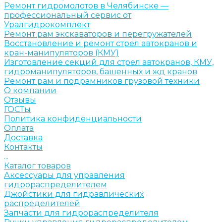
Ремонт гидромолотов в Челябинске —
профессиональный сервис от
Уралгидрокомплект
Ремонт рам экскаваторов и перегружателей
Восстановление и ремонт стрел автокранов и
кран-манипуляторов (КМУ)
Изготовление секций для стрел автокранов, КМУ,
гидроманипуляторов, башенных и жд кранов
Ремонт рам и подрамников грузовой техники
О компании
Отзывы
ГОСТы
Политика конфиденциальности
Оплата
Доставка
Контакты
...
Каталог товаров
Аксессуары для управления
гидрораспределителем
Джойстики для гидравлических
распределителей
Запчасти для гидрораспределителя