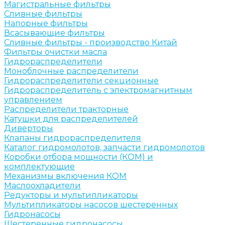
Магистральные фильтры
Сливные фильтры
Напорные фильтры
Всасывающие фильтры
Сливные фильтры - производство Китай
Фильтры очистки масла
Гидрораспределители
Моноблочные распределители
Гидрораспределители секционные
Гидрораспределитель с электромагнитным
управлением
Распределители тракторные
Катушки для распределителей
Диверторы
Клапаны гидрораспределителя
Каталог гидромолотов, запчасти гидромолотов
Коробки отбора мощности (КОМ) и
комплектующие
Механизмы включения КОМ
Маслоохладители
Редукторы и мультипликаторы
Мультипликаторы насосов шестеренных
Гидронасосы
Шестеренные гидронасосы