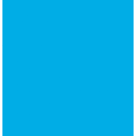
Контакты
...
Каталог товаров
Аксессуары для управления
гидрораспределителем
Джойстики для гидравлических
распределителей
Запчасти для гидрораспределителя
Ручки управления гидрораспределителем
Тросы управления гидрораспределителя
Гидроцилиндры
Гидроцилиндры для автогрейдеров
Гидроцилиндры для автокранов
Гидроцилиндры для бульдозеров
Гидроцилиндры для буровой техники
Гидроцилиндры для гидроподъемников
Гидроцилиндры для импортной спецтехники
Гидроцилиндры Caterpillar
Гидроцилиндры Doosan
Гидроцилиндры Hitachi
Гидроцилиндры Hyundai
Гидроцилиндры JCB
Гидроцилиндры Komatsu