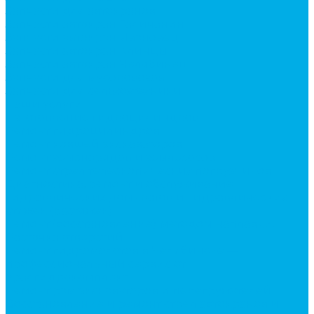
Запчасти для автокранов
Запчасти автокран Галичанин
Запчасти автокран Ивановец
Запчасти автокран Клинцы
Запчасти автокран Челябинец
Запчасти для мусоровозов
Запчасти для сельхозтехники
Наши услуги
Изготовление гидроцилиндров
Ремонт гидроцилиндров
Ремонт ковшей экскаваторов
Ремонт земснарядов и землесосов
Ремонт стрел телескопических погрузчиков
Диагностика, ремонт и обслуживание
гидравлических домкратов и гидравлических
стяжек (растяжек).
Ремонт (восстановление) методом наплавки.
Расточка отверстий.
Ремонт гидромолотов в Челябинске —
профессиональный сервис от
Уралгидрокомплект
Ремонт рам экскаваторов и перегружателей
Восстановление и ремонт стрел автокранов и