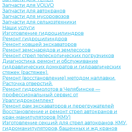
Запчасти для VOLVO
Запчасти для автокранов
Запчасти для мусоровозов
Запчасти для сельхозтехники
Наши услуги
Изготовление гидроцилиндров
Ремонт гидроцилиндров
Ремонт ковшей экскаваторов
Ремонт земснарядов и землесосов
Ремонт стрел телескопических погрузчиков
Диагностика, ремонт и обслуживание
гидравлических домкратов и гидравлических
стяжек (растяжек).
Ремонт (восстановление) методом наплавки.
Расточка отверстий.
Ремонт гидромолотов в Челябинске —
профессиональный сервис от
Уралгидрокомплект
Ремонт рам экскаваторов и перегружателей
Восстановление и ремонт стрел автокранов и
кран-манипуляторов (КМУ)
Изготовление секций для стрел автокранов, КМУ,
гидроманипуляторов, башенных и жд кранов