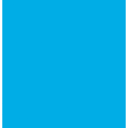
Насосы аксиально-поршневые
Гидромоторы
Аксиально-поршневые гидромоторы
Героторные (планетарные) гидромоторы
Клапана, тормоза и аксессуары для гидромоторов
Клапанная аппаратура
Гидрозамки
Гидроклапаны обратные
Дроссели
Модульная гидравлика
Модульные гидрораспределители
Предохранительные клапаны
Монтажные плиты
Насосы дозаторы
Адаптеры и соединения
Краны гидравлические
Фитинги для пневматики
Запчасти для спецтехники
Запчасти для BOBCAT
Запчасти для CATERPILLAR
Запчасти для JCB
Наши услуги
Изготовление гидроцилиндров