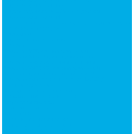
Гидромоторы серии MP
Гидромоторы серии ZBMR с тормозом
Гидромоторы серии МH
Клапана, тормоза и аксессуары для гидромоторов
Клапанная аппаратура
Гидрозамки
Гидроклапаны обратные
Дроссели
Дроссели VRB двунаправленный
Дроссели STB(F) двунаправленные
Дроссели VRF с обратным клапаном
Дроссель VRFB 90° двунаправленный
Дроссель двунаправленный L (LSQ)
Дроссель с обратным клапаном LA (LSQ)
Клапаны тормозные
Последовательные клапаны
Предохранительные клапаны
Регуляторы расхода
Блоки клапанные
Диверторы
Клапаны ограничения хода
Краны шаровые (стальные)
Краны шаровые 2-х ходовые