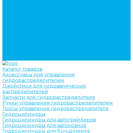
кран-манипуляторов (КМУ)
Изготовление секций для стрел автокранов, КМУ,
гидроманипуляторов, башенных и жд кранов
Ремонт рам и подрамников грузовой техники
О компании
Отзывы
ГОСТы
Политика конфиденциальности
Оплата
Доставка
Контакты
Каталог товаров
Аксессуары для управления
гидрораспределителем
Джойстики для гидравлических
распределителей
Запчасти для гидрораспределителя
Ручки управления гидрораспределителем
Тросы управления гидрораспределителя
Гидроцилиндры
Гидроцилиндры для автогрейдеров
Гидроцилиндры для автокранов
Гидроцилиндры для бульдозеров