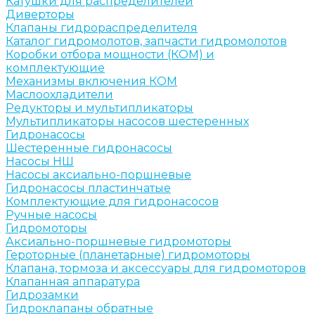
Катушки для распределителей
Диверторы
Клапаны гидрораспределителя
Каталог гидромолотов, запчасти гидромолотов
Коробки отбора мощности (КОМ) и
комплектующие
Механизмы включения КОМ
Маслоохладители
Редукторы и мультипликаторы
Мультипликаторы насосов шестеренных
Гидронасосы
Шестеренные гидронасосы
Насосы НШ
Насосы аксиально-поршневые
Гидронасосы пластинчатые
Комплектующие для гидронасосов
Ручные насосы
Гидромоторы
Аксиально-поршневые гидромоторы
Героторные (планетарные) гидромоторы
Клапана, тормоза и аксессуары для гидромоторов
Клапанная аппаратура
Гидрозамки
Гидроклапаны обратные