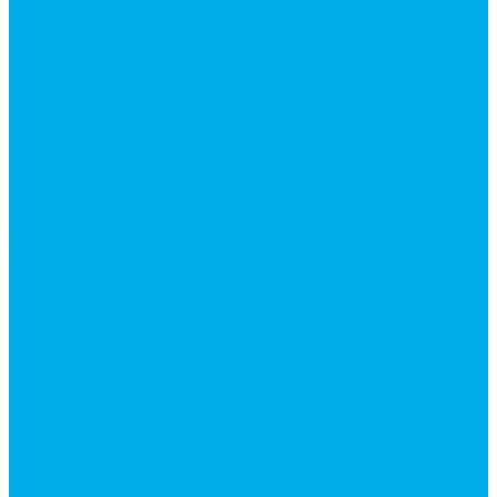
Ремонт гидроцилиндров
Ремонт ковшей экскаваторов
Ремонт земснарядов и землесосов
Ремонт стрел телескопических погрузчиков
Диагностика, ремонт и обслуживание
гидравлических домкратов и гидравлических
стяжек (растяжек).
Ремонт (восстановление) методом наплавки.
Расточка отверстий.
Ремонт гидромолотов в Челябинске —
профессиональный сервис от
Уралгидрокомплект
Ремонт рам экскаваторов и перегружателей
Восстановление и ремонт стрел автокранов и
кран-манипуляторов (КМУ)
Изготовление секций для стрел автокранов, КМУ,
гидроманипуляторов, башенных и жд кранов
Ремонт рам и подрамников грузовой техники
О компании
Отзывы
ГОСТы
Политика конфиденциальности
Оплата
Доставка