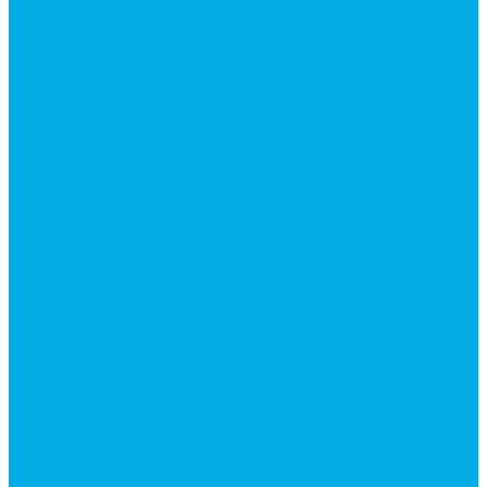
Каталог гидромолотов, запчасти гидромолотов
Коробки отбора мощности (КОМ) и
комплектующие
Механизмы включения КОМ
Маслоохладители
Редукторы и мультипликаторы
Мультипликаторы насосов шестеренных
Гидронасосы
Шестеренные гидронасосы
Насосы НШ
Насосы аксиально-поршневые
Гидронасосы пластинчатые
Комплектующие для гидронасосов
Ручные насосы
Гидромоторы
Аксиально-поршневые гидромоторы
Героторные (планетарные) гидромоторы
Гидромоторы серии BM3, BM3Y, BM3W, BM3WY
Гидромоторы серии BMM
Гидромоторы серии BMP, BMPY, BMPW
Гидромоторы серии BMRW1
Гидромоторы серии BМ4, BM4U, BМ4WU
Гидромоторы серии BМH
Гидромоторы серии BМR, BMRY, BМRE