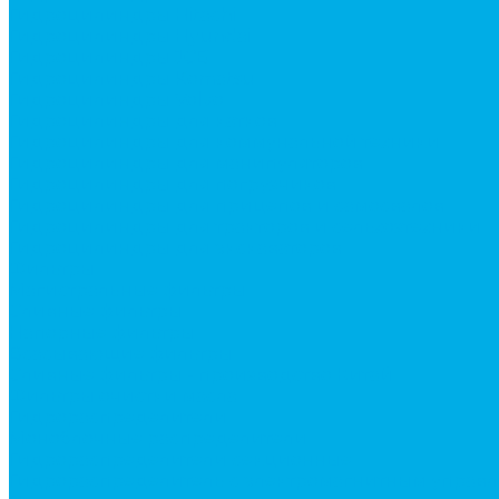
Гидроцилиндры Hitachi
Гидроцилиндры Hyundai
Гидроцилиндры JCB
Гидроцилиндры Komatsu
Гидроцилиндры Volvo
Гидроцилиндры для катков
Гидроцилиндры для коммунальной техники
Гидроцилиндры для манипуляторов
Гидроцилиндры для погрузчиков
Гидроцилиндры для прицепов и самосвалов
Гидроцилиндры для тракторов и сельхозтехники
Гидроцилиндры для экскаваторов
Фильтры
Магистральные фильтры
Сливные фильтры
Напорные фильтры
Всасывающие фильтры
Сливные фильтры - производство Китай
Фильтры очистки масла
Гидрораспределители
Моноблочные распределители
Гидрораспределители секционные
Гидрораспределитель с электромагнитным управ