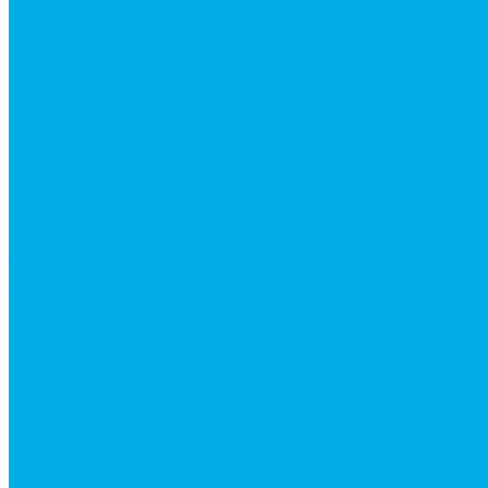
Ремонт рам и подрамников грузовой техники
О компании
Отзывы
ГОСТы
Политика конфиденциальности
Оплата
Доставка
Контакты
...
Каталог товаров
Аксессуары для управления гидрораспределител
Джойстики для гидравлических распределителей
Запчасти для гидрораспределителя
Ручки управления гидрораспределителем
Тросы управления гидрораспределителя
Гидроцилиндры
Гидроцилиндры для автогрейдеров
Гидроцилиндры для автокранов
Гидроцилиндры для бульдозеров
Гидроцилиндры для буровой техники
Гидроцилиндры для гидроподъемников
Гидроцилиндры для импортной спецтехники
Гидроцилиндры Caterpillar
Гидроцилиндры Doosan