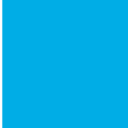
Напорные фильтры
Гидрораспределители
Моноблочные распределители
Гидрораспределители секционные
Гидрораспределитель с электромагнитным управ
Каталог гидромолотов, запчасти гидромолотов
Коробки отбора мощности (КОМ) и комплектующи
Механизмы включения КОМ
Маслоохладители
Редукторы и мультипликаторы
Мультипликаторы насосов шестеренных
Гидронасосы
Шестеренные гидронасосы
Насосы НШ
Насосы аксиально-поршневые
Гидромоторы
Аксиально-поршневые гидромоторы
Героторные (планетарные) гидромоторы
Клапана, тормоза и аксессуары для гидромоторов
Клапанная аппаратура
Гидрозамки
Гидроклапаны обратные
Дроссели
Модульная гидравлика