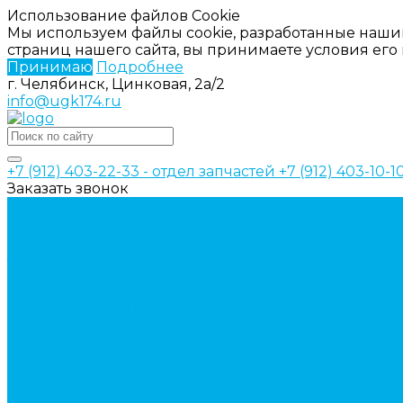
Использование файлов Cookie
Мы используем файлы cookie, разработанные наши
страниц нашего сайта, вы принимаете условия ег
Принимаю
Подробнее
г. Челябинск, Цинковая, 2а/2
info@ugk174.ru
+7 (912) 403-22-33 - отдел запчастей
+7 (912) 403-10-
Заказать звонок
Каталог товаров
Аксессуары для управления гидрораспределител
Джойстики для гидравлических распределителей
Запчасти для гидрораспределителя
Ручки управления гидрораспределителем
Гидроцилиндры
Гидроцилиндры для автогрейдеров
Гидроцилиндры для автокранов
Гидроцилиндры для бульдозеров
Фильтры
Магистральные фильтры
Сливные фильтры