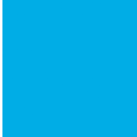
Гидромоторы серии BМ4, BM4U, BМ4WU
Гидромоторы серии BМH
Гидромоторы серии BМR, BMRY, BМRE
Гидромоторы серии MP
Гидромоторы серии ZBMR с тормозом
Гидромоторы серии МH
Клапана, тормоза и аксессуары для гидромоторов
Клапанная аппаратура
Гидрозамки
Гидроклапаны обратные
Дроссели
Дроссели VRB двунаправленный
Дроссели STB(F) двунаправленные
Дроссели VRF с обратным клапаном
Дроссель VRFB 90° двунаправленный
Дроссель двунаправленный L (LSQ)
Дроссель с обратным клапаном LA (LSQ)
Клапаны тормозные
Последовательные клапаны
Предохранительные клапаны
Регуляторы расхода
Блоки клапанные
Диверторы
Клапаны ограничения хода