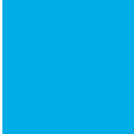
Распределители тракторные
Катушки для распределителей
Диверторы
Клапаны гидрораспределителя
Каталог гидромолотов, запчасти гидромолотов
Коробки отбора мощности (КОМ) и комплектующи
Механизмы включения КОМ
Маслоохладители
Редукторы и мультипликаторы
Мультипликаторы насосов шестеренных
Гидронасосы
Шестеренные гидронасосы
Насосы НШ
Насосы аксиально-поршневые
Гидронасосы пластинчатые
Комплектующие для гидронасосов
Ручные насосы
Гидромоторы
Аксиально-поршневые гидромоторы
Героторные (планетарные) гидромоторы
Гидромоторы серии BM3, BM3Y, BM3W, BM3WY
Гидромоторы серии BMM
Гидромоторы серии BMP, BMPY, BMPW
Гидромоторы серии BMRW1