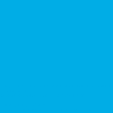
ких домкратов и гидравлических стяжек (растяжек)
ка отверстий.
альный сервис от Уралгидрокомплект
-манипуляторов (КМУ)
 гидроманипуляторов, башенных и жд кранов