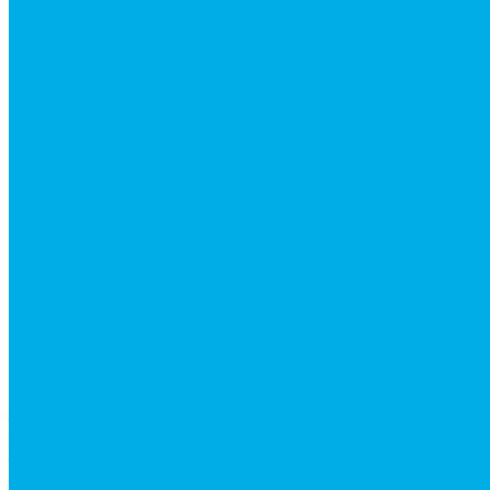
Краны шаровые (стальные)
Краны шаровые 2-х ходовые
Краны шаровые 3-х ходовые
Редукционные клапаны
Модульная гидравлика
Модульные гидрораспределители
Гидрораспределители 1Р203 (CETOP8)
Гидрораспределители ВЕ10
Гидрораспределители ВЕ6 (CETOP3)
Гидрораспределители ВЕХ16 (CETOP7)
Гидрораспределители ВММ10
Гидрораспределители ВММ6 (CETOP3)
Предохранительные клапаны
Монтажные плиты
Насосы дозаторы
Адаптеры и соединения
Краны гидравлические
4-х ходовые
Фитинги для пневматики
Запчасти для спецтехники
Запчасти для BOBCAT
Запчасти для CATERPILLAR
Запчасти для JCB