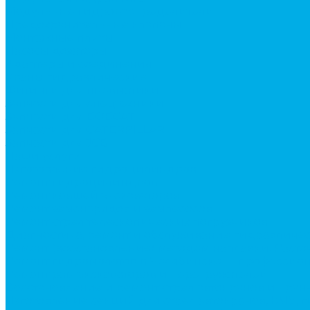
Модульные гидрораспределители
Предохранительные клапаны
Монтажные плиты
Насосы дозаторы
Адаптеры и соединения
Краны гидравлические
Фитинги для пневматики
Запчасти для спецтехники
Запчасти для BOBCAT
Запчасти для CATERPILLAR
Запчасти для JCB
Наши услуги
Изготовление гидроцилиндров
Ремонт гидроцилиндров
Ремонт ковшей экскаваторов
Ремонт земснарядов и землесосов
Ремонт стрел телескопических погрузчиков
Диагностика, ремонт и обслуживание гидравличес
Ремонт (восстановление) методом наплавки. Расточ
Ремонт гидромолотов в Челябинске — профессион
Ремонт рам экскаваторов и перегружателей
Восстановление и ремонт стрел автокранов и кран
Изготовление секций для стрел автокранов, КМУ,