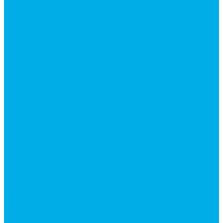
Краны шаровые 3-х ходовые
Редукционные клапаны
Модульная гидравлика
Модульные гидрораспределители
Гидрораспределители 1Р203 (CETOP8)
Гидрораспределители ВЕ10
Гидрораспределители ВЕ6 (CETOP3)
Гидрораспределители ВЕХ16 (CETOP7)
Гидрораспределители ВММ10
Гидрораспределители ВММ6 (CETOP3)
Предохранительные клапаны
Монтажные плиты
Насосы дозаторы
Адаптеры и соединения
Краны гидравлические
4-х ходовые
Фитинги для пневматики
Запчасти для спецтехники
Запчасти для BOBCAT
Запчасти для CATERPILLAR
Запчасти для JCB
Запчасти для MSt
Запчасти для TEREX
Запчасти для VOLVO