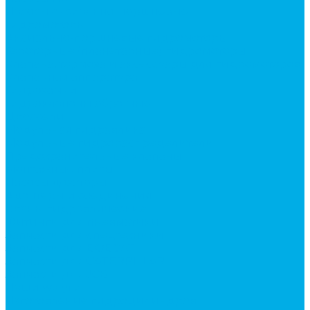
Насосы аксиально-поршневые
Гидромоторы
Аксиально-поршневые гидромоторы
Героторные (планетарные) гидромоторы
Клапана, тормоза и аксессуары для гидромоторов
Клапанная аппаратура
Гидрозамки
Гидроклапаны обратные
Дроссели
Модульная гидравлика
Модульные гидрораспределители
Предохранительные клапаны
Монтажные плиты
Насосы дозаторы
Адаптеры и соединения
Краны гидравлические
Фитинги для пневматики
Запчасти для спецтехники
Запчасти для BOBCAT
Запчасти для CATERPILLAR
Запчасти для JCB
Наши услуги
Изготовление гидроцилиндров