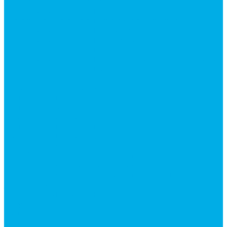
Гидроцилиндры Volvo
Гидроцилиндры для катков
Гидроцилиндры для коммунальной техники
Гидроцилиндры для манипуляторов
Гидроцилиндры для погрузчиков
Гидроцилиндры для прицепов и самосвалов
Гидроцилиндры для тракторов и сельхозтехники
Гидроцилиндры для экскаваторов
Фильтры
Магистральные фильтры
Сливные фильтры
Напорные фильтры
Всасывающие фильтры
Сливные фильтры - производство Китай
Фильтры очистки масла
Гидрораспределители
Моноблочные распределители
Гидрораспределители секционные
Гидрораспределитель с электромагнитным
управлением
Распределители тракторные
Катушки для распределителей
Диверторы
Клапаны гидрораспределителя