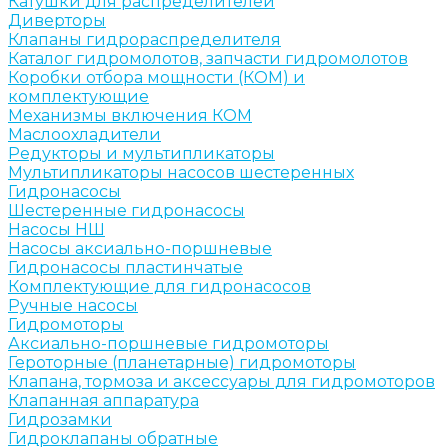
Катушки для распределителей
Диверторы
Клапаны гидрораспределителя
Каталог гидромолотов, запчасти гидромолотов
Коробки отбора мощности (КОМ) и
комплектующие
Механизмы включения КОМ
Маслоохладители
Редукторы и мультипликаторы
Мультипликаторы насосов шестеренных
Гидронасосы
Шестеренные гидронасосы
Насосы НШ
Насосы аксиально-поршневые
Гидронасосы пластинчатые
Комплектующие для гидронасосов
Ручные насосы
Гидромоторы
Аксиально-поршневые гидромоторы
Героторные (планетарные) гидромоторы
Клапана, тормоза и аксессуары для гидромоторов
Клапанная аппаратура
Гидрозамки
Гидроклапаны обратные