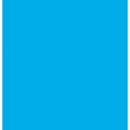
Контакты
...
Каталог товаров
Аксессуары для управления
гидрораспределителем
Джойстики для гидравлических
распределителей
Запчасти для гидрораспределителя
Ручки управления гидрораспределителем
Тросы управления гидрораспределителя
Гидроцилиндры
Гидроцилиндры для автогрейдеров
Гидроцилиндры для автокранов
Гидроцилиндры для бульдозеров
Гидроцилиндры для буровой техники
Гидроцилиндры для гидроподъемников
Гидроцилиндры для импортной спецтехники
Гидроцилиндры Caterpillar
Гидроцилиндры Doosan
Гидроцилиндры Hitachi
Гидроцилиндры Hyundai
Гидроцилиндры JCB
Гидроцилиндры Komatsu