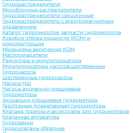
Гидрораспределители
Моноблочные распределители
Гидрораспределители секционные
Гидрораспределитель с электромагнитным
управлением
Каталог гидромолотов, запчасти гидромолотов
Коробки отбора мощности (КОМ) и
комплектующие
Механизмы включения КОМ
Маслоохладители
Редукторы и мультипликаторы
Мультипликаторы насосов шестеренных
Гидронасосы
Шестеренные гидронасосы
Насосы НШ
Насосы аксиально-поршневые
Гидромоторы
Аксиально-поршневые гидромоторы
Героторные (планетарные) гидромоторы
Клапана, тормоза и аксессуары для гидромоторов
Клапанная аппаратура
Гидрозамки
Гидроклапаны обратные