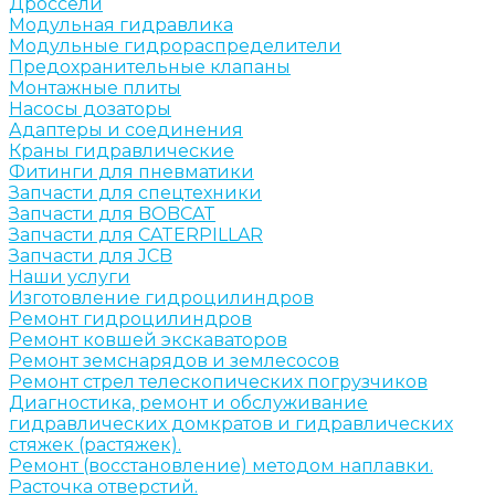
Дроссели
Модульная гидравлика
Модульные гидрораспределители
Предохранительные клапаны
Монтажные плиты
Насосы дозаторы
Адаптеры и соединения
Краны гидравлические
Фитинги для пневматики
Запчасти для спецтехники
Запчасти для BOBCAT
Запчасти для CATERPILLAR
Запчасти для JCB
Наши услуги
Изготовление гидроцилиндров
Ремонт гидроцилиндров
Ремонт ковшей экскаваторов
Ремонт земснарядов и землесосов
Ремонт стрел телескопических погрузчиков
Диагностика, ремонт и обслуживание
гидравлических домкратов и гидравлических
стяжек (растяжек).
Ремонт (восстановление) методом наплавки.
Расточка отверстий.