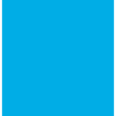
Гидромоторы серии MP
Гидромоторы серии ZBMR с тормозом
Гидромоторы серии МH
Клапана, тормоза и аксессуары для гидромоторов
Клапанная аппаратура
Гидрозамки
Гидроклапаны обратные
Дроссели
Дроссели VRB двунаправленный
Дроссели STB(F) двунаправленные
Дроссели VRF с обратным клапаном
Дроссель VRFB 90° двунаправленный
Дроссель двунаправленный L (LSQ)
Дроссель с обратным клапаном LA (LSQ)
Клапаны тормозные
Последовательные клапаны
Предохранительные клапаны
Регуляторы расхода
Блоки клапанные
Диверторы
Клапаны ограничения хода
Краны шаровые (стальные)
Краны шаровые 2-х ходовые