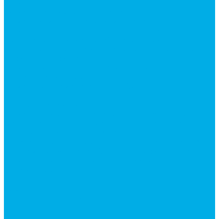
Ремонт гидроцилиндров
Ремонт ковшей экскаваторов
Ремонт земснарядов и землесосов
Ремонт стрел телескопических погрузчиков
Диагностика, ремонт и обслуживание
гидравлических домкратов и гидравлических
стяжек (растяжек).
Ремонт (восстановление) методом наплавки.
Расточка отверстий.
Ремонт гидромолотов в Челябинске —
профессиональный сервис от
Уралгидрокомплект
Ремонт рам экскаваторов и перегружателей
Восстановление и ремонт стрел автокранов и
кран-манипуляторов (КМУ)
Изготовление секций для стрел автокранов, КМУ,
гидроманипуляторов, башенных и жд кранов
Ремонт рам и подрамников грузовой техники
О компании
Отзывы
ГОСТы
Политика конфиденциальности
Оплата
Доставка