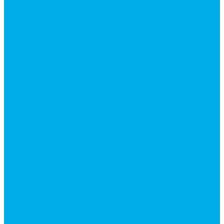
Каталог гидромолотов, запчасти гидромолотов
Коробки отбора мощности (КОМ) и
комплектующие
Механизмы включения КОМ
Маслоохладители
Редукторы и мультипликаторы
Мультипликаторы насосов шестеренных
Гидронасосы
Шестеренные гидронасосы
Насосы НШ
Насосы аксиально-поршневые
Гидронасосы пластинчатые
Комплектующие для гидронасосов
Ручные насосы
Гидромоторы
Аксиально-поршневые гидромоторы
Героторные (планетарные) гидромоторы
Гидромоторы серии BM3, BM3Y, BM3W, BM3WY
Гидромоторы серии BMM
Гидромоторы серии BMP, BMPY, BMPW
Гидромоторы серии BMRW1
Гидромоторы серии BМ4, BM4U, BМ4WU
Гидромоторы серии BМH
Гидромоторы серии BМR, BMRY, BМRE