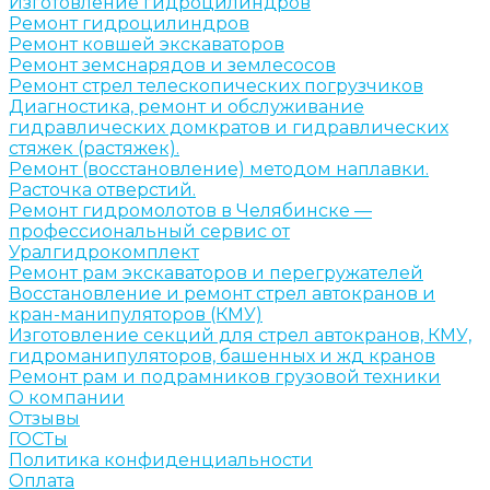
Изготовление гидроцилиндров
Ремонт гидроцилиндров
Ремонт ковшей экскаваторов
Ремонт земснарядов и землесосов
Ремонт стрел телескопических погрузчиков
Диагностика, ремонт и обслуживание
гидравлических домкратов и гидравлических
стяжек (растяжек).
Ремонт (восстановление) методом наплавки.
Расточка отверстий.
Ремонт гидромолотов в Челябинске —
профессиональный сервис от
Уралгидрокомплект
Ремонт рам экскаваторов и перегружателей
Восстановление и ремонт стрел автокранов и
кран-манипуляторов (КМУ)
Изготовление секций для стрел автокранов, КМУ,
гидроманипуляторов, башенных и жд кранов
Ремонт рам и подрамников грузовой техники
О компании
Отзывы
ГОСТы
Политика конфиденциальности
Оплата