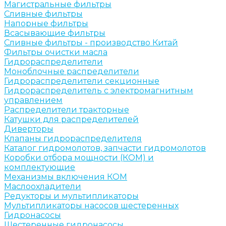
Магистральные фильтры
Сливные фильтры
Напорные фильтры
Всасывающие фильтры
Сливные фильтры - производство Китай
Фильтры очистки масла
Гидрораспределители
Моноблочные распределители
Гидрораспределители секционные
Гидрораспределитель с электромагнитным
управлением
Распределители тракторные
Катушки для распределителей
Диверторы
Клапаны гидрораспределителя
Каталог гидромолотов, запчасти гидромолотов
Коробки отбора мощности (КОМ) и
комплектующие
Механизмы включения КОМ
Маслоохладители
Редукторы и мультипликаторы
Мультипликаторы насосов шестеренных
Гидронасосы
Шестеренные гидронасосы