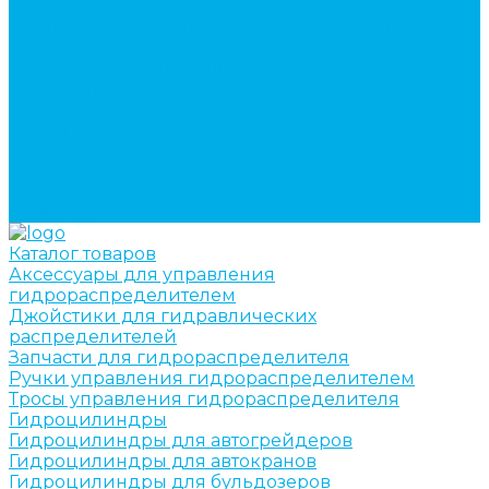
кран-манипуляторов (КМУ)
Изготовление секций для стрел автокранов, КМУ,
гидроманипуляторов, башенных и жд кранов
Ремонт рам и подрамников грузовой техники
О компании
Отзывы
ГОСТы
Политика конфиденциальности
Оплата
Доставка
Контакты
Каталог товаров
Аксессуары для управления
гидрораспределителем
Джойстики для гидравлических
распределителей
Запчасти для гидрораспределителя
Ручки управления гидрораспределителем
Тросы управления гидрораспределителя
Гидроцилиндры
Гидроцилиндры для автогрейдеров
Гидроцилиндры для автокранов
Гидроцилиндры для бульдозеров