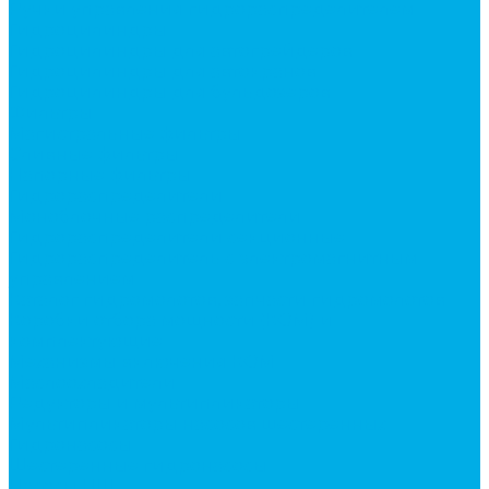
Ручки управления гидрораспределителем
Гидроцилиндры
Гидроцилиндры для автогрейдеров
Гидроцилиндры для автокранов
Гидроцилиндры для бульдозеров
Фильтры
Магистральные фильтры
Сливные фильтры
Напорные фильтры
Гидрораспределители
Моноблочные распределители
Гидрораспределители секционные
Гидрораспределитель с электромагнитным
управлением
Каталог гидромолотов, запчасти гидромолотов
Коробки отбора мощности (КОМ) и
комплектующие
Механизмы включения КОМ
Маслоохладители
Редукторы и мультипликаторы
Мультипликаторы насосов шестеренных
Гидронасосы
Шестеренные гидронасосы
Насосы НШ