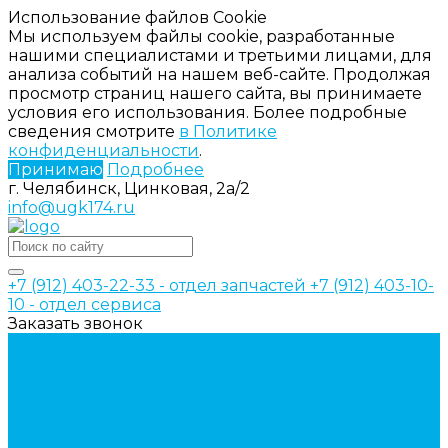
Использование файлов Cookie
Мы используем файлы cookie, разработанные
нашими специалистами и третьими лицами, для
анализа событий на нашем веб-сайте. Продолжая
просмотр страниц нашего сайта, вы принимаете
условия его использования. Более подробные
сведения смотрите
в Политике
конфиденциальности
.
Принимаю
Подробнее
г. Челябинск, Цинковая, 2а/2
info@ugk174.ru
+7 (912) 403-22-33 - отдел запчастей
+7 (912) 403-10-
10 - отдел сервиса
Заказать звонок
Каталог товаров
Аксессуары для управления
гидрораспределителем
Джойстики для гидравлических
распределителей
Запчасти для гидрораспределителя