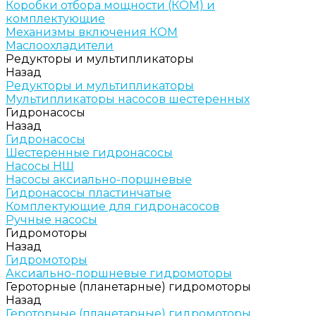
Коробки отбора мощности (КОМ) и
комплектующие
Механизмы включения КОМ
Маслоохладители
Редукторы и мультипликаторы
Назад
Редукторы и мультипликаторы
Мультипликаторы насосов шестеренных
Гидронасосы
Назад
Гидронасосы
Шестеренные гидронасосы
Насосы НШ
Насосы аксиально-поршневые
Гидронасосы пластинчатые
Комплектующие для гидронасосов
Ручные насосы
Гидромоторы
Назад
Гидромоторы
Аксиально-поршневые гидромоторы
Героторные (планетарные) гидромоторы
Назад
Героторные (планетарные) гидромоторы