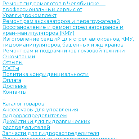
Ремонт гидромолотов в Челябинске —
профессиональный сервис от
Уралгидрокомплект
Ремонт рам экскаваторов и перегружателей
Восстановление и ремонт стрел автокранов и
кран-манипуляторов (КМУ)
Изготовление секций для стрел автокранов, КМУ,
гидроманипуляторов, башенных и жд кранов
Ремонт рам и подрамников грузовой техники
О компании
Отзывы
ГОСТы
Политика конфиденциальности
Оплата
Доставка
Контакты
...
Каталог товаров
Аксессуары для управления
гидрораспределителем
Джойстики для гидравлических
распределителей
Запчасти для гидрораспределителя