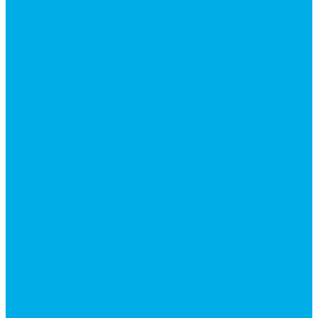
Запчасти для автокранов
Запчасти автокран Галичанин
Запчасти автокран Ивановец
Запчасти автокран Клинцы
Запчасти автокран Челябинец
Запчасти для мусоровозов
Запчасти для сельхозтехники
Наши услуги
Изготовление гидроцилиндров
Ремонт гидроцилиндров
Ремонт ковшей экскаваторов
Ремонт земснарядов и землесосов
Ремонт стрел телескопических погрузчиков
Диагностика, ремонт и обслуживание
гидравлических домкратов и гидравлических
стяжек (растяжек).
Ремонт (восстановление) методом наплавки.
Расточка отверстий.
Ремонт гидромолотов в Челябинске —
профессиональный сервис от
Уралгидрокомплект
Ремонт рам экскаваторов и перегружателей
Восстановление и ремонт стрел автокранов и