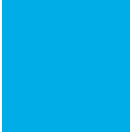
Запчасти автокран Галичанин
Запчасти автокран Ивановец
Запчасти автокран Клинцы
Запчасти автокран Челябинец
Запчасти для мусоровозов
Запчасти для сельхозтехники
Наши услуги
Изготовление гидроцилиндров
Ремонт гидроцилиндров
Ремонт ковшей экскаваторов
Ремонт земснарядов и землесосов
Ремонт стрел телескопических погрузчиков
Диагностика, ремонт и обслуживание
гидравлических домкратов и гидравлических
стяжек (растяжек).
Ремонт (восстановление) методом наплавки.
Расточка отверстий.
Ремонт гидромолотов в Челябинске —
профессиональный сервис от
Уралгидрокомплект
Ремонт рам экскаваторов и перегружателей
Восстановление и ремонт стрел автокранов и
кран-манипуляторов (КМУ)