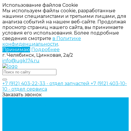
Использование файлов Cookie
Мы используем файлы cookie, разработанные
нашими специалистами и третьими лицами, для
анализа событий на нашем веб-сайте. Продолжая
просмотр страниц нашего сайта, вы принимаете
условия его использования. Более подробные
сведения смотрите
в Политике
конфиденциальности
.
Принимаю
Подробнее
г. Челябинск, Цинковая, 2а/2
info@ugk174.ru
+7 (912) 403-22-33 - отдел запчастей
+7 (912) 403-10-
10 - отдел сервиса
Заказать звонок
Каталог товаров
Аксессуары для управления
гидрораспределителем
Джойстики для гидравлических
распределителей
Запчасти для гидрораспределителя