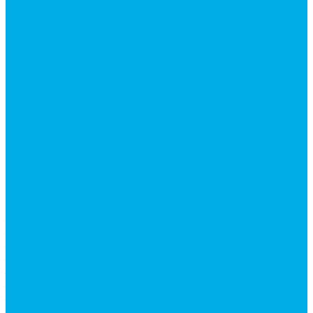
Редукционные клапаны
Модульная гидравлика
Модульные гидрораспределители
Гидрораспределители 1Р203 (CETOP8)
Гидрораспределители ВЕ10
Гидрораспределители ВЕ6 (CETOP3)
Гидрораспределители ВЕХ16 (CETOP7)
Гидрораспределители ВММ10
Гидрораспределители ВММ6 (CETOP3)
Предохранительные клапаны
Монтажные плиты
Насосы дозаторы
Адаптеры и соединения
Краны гидравлические
4-х ходовые
Фитинги для пневматики
Запчасти для спецтехники
Запчасти для BOBCAT
Запчасти для CATERPILLAR
Запчасти для JCB
Запчасти для MSt
Запчасти для TEREX
Запчасти для VOLVO
Запчасти для автокранов