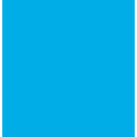
Каталог гидромолотов, запчасти гидромолотов
Коробки отбора мощности (КОМ) и
комплектующие
Механизмы включения КОМ
Маслоохладители
Редукторы и мультипликаторы
Мультипликаторы насосов шестеренных
Гидронасосы
Шестеренные гидронасосы
Насосы НШ
Насосы аксиально-поршневые
Гидронасосы пластинчатые
Комплектующие для гидронасосов
Ручные насосы
Гидромоторы
Аксиально-поршневые гидромоторы
Героторные (планетарные) гидромоторы
Гидромоторы серии BM3, BM3Y, BM3W, BM3WY
Гидромоторы серии BMM
Гидромоторы серии BMP, BMPY, BMPW
Гидромоторы серии BMRW1
Гидромоторы серии BМ4, BM4U, BМ4WU
Гидромоторы серии BМH
Гидромоторы серии BМR, BMRY, BМRE