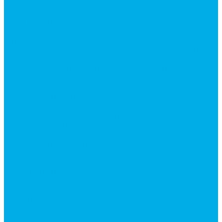
Ремонт гидроцилиндров
Ремонт ковшей экскаваторов
Ремонт земснарядов и землесосов
Ремонт стрел телескопических погрузчиков
Диагностика, ремонт и обслуживание
гидравлических домкратов и гидравлических
стяжек (растяжек).
Ремонт (восстановление) методом наплавки.
Расточка отверстий.
Ремонт гидромолотов в Челябинске —
профессиональный сервис от
Уралгидрокомплект
Ремонт рам экскаваторов и перегружателей
Восстановление и ремонт стрел автокранов и
кран-манипуляторов (КМУ)
Изготовление секций для стрел автокранов, КМУ,
гидроманипуляторов, башенных и жд кранов
Ремонт рам и подрамников грузовой техники
О компании
Отзывы
ГОСТы
Политика конфиденциальности
Оплата
Доставка