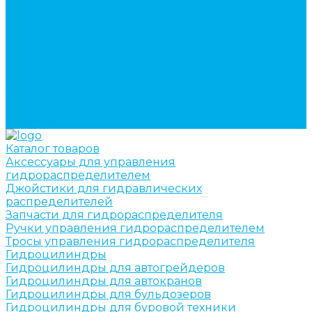
Изготовление секций для стрел автокранов, КМУ,
гидроманипуляторов, башенных и жд кранов
Ремонт рам и подрамников грузовой техники
О компании
Отзывы
ГОСТы
Политика конфиденциальности
Оплата
Доставка
Контакты
Каталог товаров
Аксессуары для управления
гидрораспределителем
Джойстики для гидравлических
распределителей
Запчасти для гидрораспределителя
Ручки управления гидрораспределителем
Тросы управления гидрораспределителя
Гидроцилиндры
Гидроцилиндры для автогрейдеров
Гидроцилиндры для автокранов
Гидроцилиндры для бульдозеров
Гидроцилиндры для буровой техники