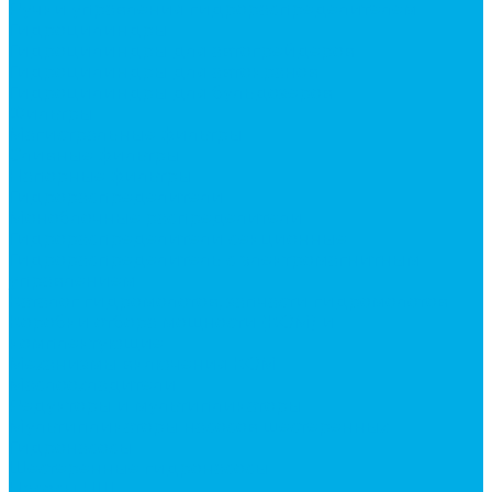
Ручки управления гидрораспределителем
Гидроцилиндры
Гидроцилиндры для автогрейдеров
Гидроцилиндры для автокранов
Гидроцилиндры для бульдозеров
Фильтры
Магистральные фильтры
Сливные фильтры
Напорные фильтры
Гидрораспределители
Моноблочные распределители
Гидрораспределители секционные
Гидрораспределитель с электромагнитным
управлением
Каталог гидромолотов, запчасти гидромолотов
Коробки отбора мощности (КОМ) и
комплектующие
Механизмы включения КОМ
Маслоохладители
Редукторы и мультипликаторы
Мультипликаторы насосов шестеренных
Гидронасосы
Шестеренные гидронасосы
Насосы НШ