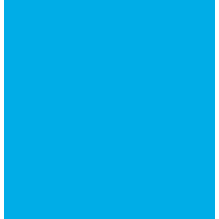
Гидромоторы серии MP
Гидромоторы серии ZBMR с тормозом
Гидромоторы серии МH
Клапана, тормоза и аксессуары для гидромоторов
Клапанная аппаратура
Гидрозамки
Гидроклапаны обратные
Дроссели
Дроссели VRB двунаправленный
Дроссели STB(F) двунаправленные
Дроссели VRF с обратным клапаном
Дроссель VRFB 90° двунаправленный
Дроссель двунаправленный L (LSQ)
Дроссель с обратным клапаном LA (LSQ)
Клапаны тормозные
Последовательные клапаны
Предохранительные клапаны
Регуляторы расхода
Блоки клапанные
Диверторы
Краны шаровые (стальные)
Краны шаровые 2-х ходовые
Краны шаровые 3-х ходовые