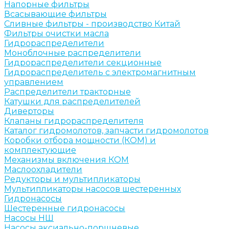
Напорные фильтры
Всасывающие фильтры
Сливные фильтры - производство Китай
Фильтры очистки масла
Гидрораспределители
Моноблочные распределители
Гидрораспределители секционные
Гидрораспределитель с электромагнитным
управлением
Распределители тракторные
Катушки для распределителей
Диверторы
Клапаны гидрораспределителя
Каталог гидромолотов, запчасти гидромолотов
Коробки отбора мощности (КОМ) и
комплектующие
Механизмы включения КОМ
Маслоохладители
Редукторы и мультипликаторы
Мультипликаторы насосов шестеренных
Гидронасосы
Шестеренные гидронасосы
Насосы НШ
Насосы аксиально-поршневые