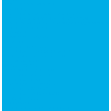
Насосы аксиально-поршневые
Гидромоторы
Аксиально-поршневые гидромоторы
Героторные (планетарные) гидромоторы
Клапана, тормоза и аксессуары для гидромоторов
Клапанная аппаратура
Гидрозамки
Гидроклапаны обратные
Дроссели
Модульная гидравлика
Модульные гидрораспределители
Предохранительные клапаны
Монтажные плиты
Насосы дозаторы
Адаптеры и соединения
Краны гидравлические
Фитинги для пневматики
Запчасти для спецтехники
Запчасти для BOBCAT
Запчасти для CATERPILLAR
Запчасти для JCB
Наши услуги
Изготовление гидроцилиндров