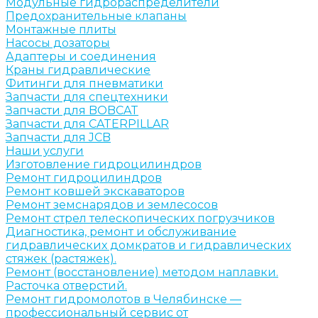
Модульные гидрораспределители
Предохранительные клапаны
Монтажные плиты
Насосы дозаторы
Адаптеры и соединения
Краны гидравлические
Фитинги для пневматики
Запчасти для спецтехники
Запчасти для BOBCAT
Запчасти для CATERPILLAR
Запчасти для JCB
Наши услуги
Изготовление гидроцилиндров
Ремонт гидроцилиндров
Ремонт ковшей экскаваторов
Ремонт земснарядов и землесосов
Ремонт стрел телескопических погрузчиков
Диагностика, ремонт и обслуживание
гидравлических домкратов и гидравлических
стяжек (растяжек).
Ремонт (восстановление) методом наплавки.
Расточка отверстий.
Ремонт гидромолотов в Челябинске —
профессиональный сервис от