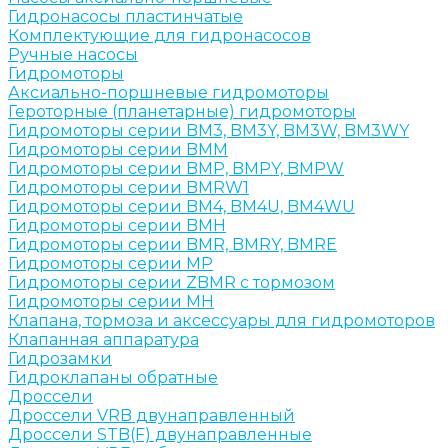
Гидронасосы пластинчатые
Комплектующие для гидронасосов
Ручные насосы
Гидромоторы
Аксиально-поршневые гидромоторы
Героторные (планетарные) гидромоторы
Гидромоторы серии BM3, BM3Y, BM3W, BM3WY
Гидромоторы серии BMM
Гидромоторы серии BMP, BMPY, BMPW
Гидромоторы серии BMRW1
Гидромоторы серии BМ4, BM4U, BМ4WU
Гидромоторы серии BМH
Гидромоторы серии BМR, BMRY, BМRE
Гидромоторы серии MP
Гидромоторы серии ZBMR с тормозом
Гидромоторы серии МH
Клапана, тормоза и аксессуары для гидромоторов
Клапанная аппаратура
Гидрозамки
Гидроклапаны обратные
Дроссели
Дроссели VRB двунаправленный
Дроссели STB(F) двунаправленные