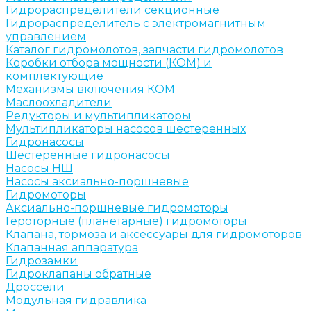
Гидрораспределители секционные
Гидрораспределитель с электромагнитным
управлением
Каталог гидромолотов, запчасти гидромолотов
Коробки отбора мощности (КОМ) и
комплектующие
Механизмы включения КОМ
Маслоохладители
Редукторы и мультипликаторы
Мультипликаторы насосов шестеренных
Гидронасосы
Шестеренные гидронасосы
Насосы НШ
Насосы аксиально-поршневые
Гидромоторы
Аксиально-поршневые гидромоторы
Героторные (планетарные) гидромоторы
Клапана, тормоза и аксессуары для гидромоторов
Клапанная аппаратура
Гидрозамки
Гидроклапаны обратные
Дроссели
Модульная гидравлика