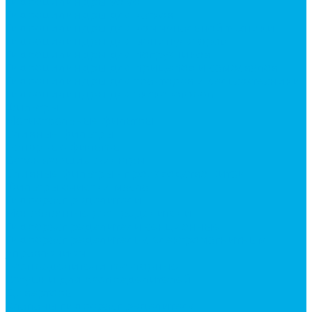
Гидроцилиндры Volvo
Гидроцилиндры для катков
Гидроцилиндры для коммунальной техники
Гидроцилиндры для манипуляторов
Гидроцилиндры для погрузчиков
Гидроцилиндры для прицепов и самосвалов
Гидроцилиндры для тракторов и сельхозтехники
Гидроцилиндры для экскаваторов
Фильтры
Магистральные фильтры
Сливные фильтры
Напорные фильтры
Всасывающие фильтры
Сливные фильтры - производство Китай
Фильтры очистки масла
Гидрораспределители
Моноблочные распределители
Гидрораспределители секционные
Гидрораспределитель с электромагнитным
управлением
Распределители тракторные
Катушки для распределителей
Диверторы
Клапаны гидрораспределителя