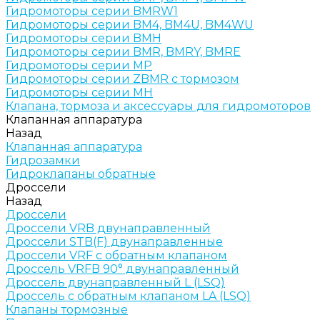
Гидромоторы серии BMRW1
Гидромоторы серии BМ4, BM4U, BМ4WU
Гидромоторы серии BМH
Гидромоторы серии BМR, BMRY, BМRE
Гидромоторы серии MP
Гидромоторы серии ZBMR с тормозом
Гидромоторы серии МH
Клапана, тормоза и аксессуары для гидромоторов
Клапанная аппаратура
Назад
Клапанная аппаратура
Гидрозамки
Гидроклапаны обратные
Дроссели
Назад
Дроссели
Дроссели VRB двунаправленный
Дроссели STB(F) двунаправленные
Дроссели VRF с обратным клапаном
Дроссель VRFB 90° двунаправленный
Дроссель двунаправленный L (LSQ)
Дроссель с обратным клапаном LA (LSQ)
Клапаны тормозные