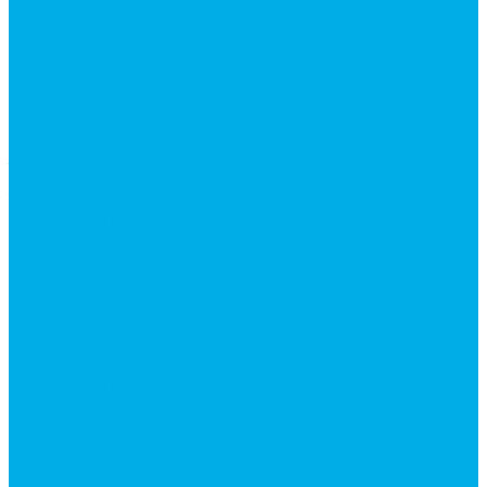
Контакты
...
Каталог товаров
Аксессуары для управления
гидрораспределителем
Джойстики для гидравлических
распределителей
Запчасти для гидрораспределителя
Ручки управления гидрораспределителем
Тросы управления гидрораспределителя
Гидроцилиндры
Гидроцилиндры для автогрейдеров
Гидроцилиндры для автокранов
Гидроцилиндры для бульдозеров
Гидроцилиндры для буровой техники
Гидроцилиндры для гидроподъемников
Гидроцилиндры для импортной спецтехники
Гидроцилиндры Caterpillar
Гидроцилиндры Doosan
Гидроцилиндры Hitachi
Гидроцилиндры Hyundai
Гидроцилиндры JCB
Гидроцилиндры Komatsu