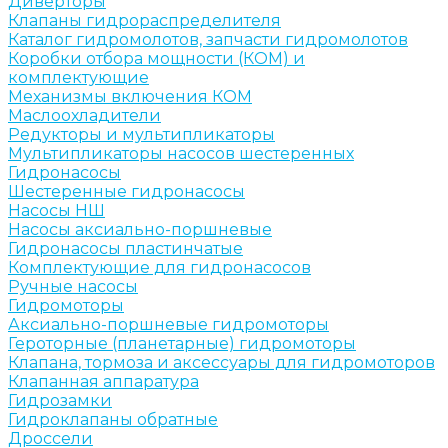
Диверторы
Клапаны гидрораспределителя
Каталог гидромолотов, запчасти гидромолотов
Коробки отбора мощности (КОМ) и
комплектующие
Механизмы включения КОМ
Маслоохладители
Редукторы и мультипликаторы
Мультипликаторы насосов шестеренных
Гидронасосы
Шестеренные гидронасосы
Насосы НШ
Насосы аксиально-поршневые
Гидронасосы пластинчатые
Комплектующие для гидронасосов
Ручные насосы
Гидромоторы
Аксиально-поршневые гидромоторы
Героторные (планетарные) гидромоторы
Клапана, тормоза и аксессуары для гидромоторов
Клапанная аппаратура
Гидрозамки
Гидроклапаны обратные
Дроссели