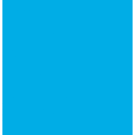
Насосы аксиально-поршневые
Гидромоторы
Аксиально-поршневые гидромоторы
Героторные (планетарные) гидромоторы
Клапана, тормоза и аксессуары для гидромоторов
Клапанная аппаратура
Гидрозамки
Гидроклапаны обратные
Дроссели
Модульная гидравлика
Модульные гидрораспределители
Предохранительные клапаны
Монтажные плиты
Насосы дозаторы
Адаптеры и соединения
Краны гидравлические
Фитинги для пневматики
Запчасти для спецтехники
Запчасти для BOBCAT
Запчасти для CATERPILLAR
Запчасти для JCB
Наши услуги
Изготовление гидроцилиндров