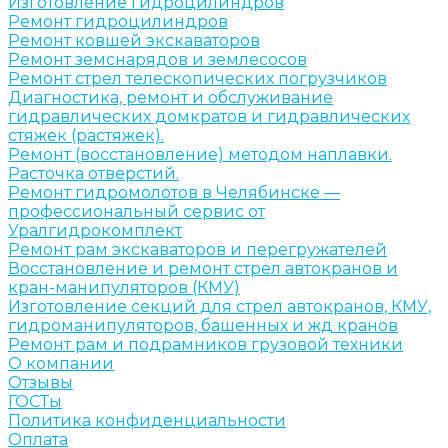
Изготовление гидроцилиндров
Ремонт гидроцилиндров
Ремонт ковшей экскаваторов
Ремонт земснарядов и землесосов
Ремонт стрел телескопических погрузчиков
Диагностика, ремонт и обслуживание
гидравлических домкратов и гидравлических
стяжек (растяжек).
Ремонт (восстановление) методом наплавки.
Расточка отверстий.
Ремонт гидромолотов в Челябинске —
профессиональный сервис от
Уралгидрокомплект
Ремонт рам экскаваторов и перегружателей
Восстановление и ремонт стрел автокранов и
кран-манипуляторов (КМУ)
Изготовление секций для стрел автокранов, КМУ,
гидроманипуляторов, башенных и жд кранов
Ремонт рам и подрамников грузовой техники
О компании
Отзывы
ГОСТы
Политика конфиденциальности
Оплата