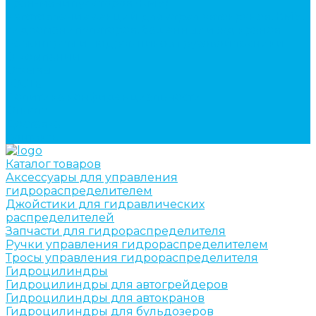
кран-манипуляторов (КМУ)
Изготовление секций для стрел автокранов, КМУ,
гидроманипуляторов, башенных и жд кранов
Ремонт рам и подрамников грузовой техники
О компании
Отзывы
ГОСТы
Политика конфиденциальности
Оплата
Доставка
Контакты
Каталог товаров
Аксессуары для управления
гидрораспределителем
Джойстики для гидравлических
распределителей
Запчасти для гидрораспределителя
Ручки управления гидрораспределителем
Тросы управления гидрораспределителя
Гидроцилиндры
Гидроцилиндры для автогрейдеров
Гидроцилиндры для автокранов
Гидроцилиндры для бульдозеров