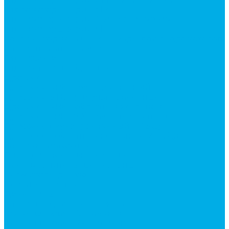
Гидромоторы серии MP
Гидромоторы серии ZBMR с тормозом
Гидромоторы серии МH
Клапана, тормоза и аксессуары для гидромоторов
Клапанная аппаратура
Гидрозамки
Гидроклапаны обратные
Дроссели
Дроссели VRB двунаправленный
Дроссели STB(F) двунаправленные
Дроссели VRF с обратным клапаном
Дроссель VRFB 90° двунаправленный
Дроссель двунаправленный L (LSQ)
Дроссель с обратным клапаном LA (LSQ)
Клапаны тормозные
Последовательные клапаны
Предохранительные клапаны
Регуляторы расхода
Блоки клапанные
Диверторы
Клапаны ограничения хода
Краны шаровые (стальные)
Краны шаровые 2-х ходовые