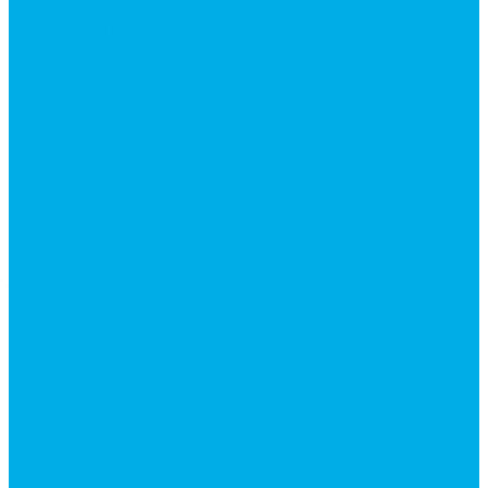
Ручки управления гидрораспределителем
Гидроцилиндры
Гидроцилиндры для автогрейдеров
Гидроцилиндры для автокранов
Гидроцилиндры для бульдозеров
Фильтры
Магистральные фильтры
Сливные фильтры
Напорные фильтры
Гидрораспределители
Моноблочные распределители
Гидрораспределители секционные
Гидрораспределитель с электромагнитным
управлением
Каталог гидромолотов, запчасти гидромолотов
Коробки отбора мощности (КОМ) и
комплектующие
Механизмы включения КОМ
Маслоохладители
Редукторы и мультипликаторы
Мультипликаторы насосов шестеренных
Гидронасосы
Шестеренные гидронасосы
Насосы НШ