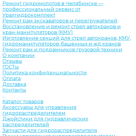
Ремонт гидромолотов в Челябинске —
профессиональный сервис от
Уралгидрокомплект
Ремонт рам экскаваторов и перегружателей
Восстановление и ремонт стрел автокранов и
кран-манипуляторов (КМУ)
Изготовление секций для стрел автокранов, КМУ,
гидроманипуляторов, башенных и жд кранов
Ремонт рам и подрамников грузовой техники
О компании
Отзывы
ГОСТы
Политика конфиденциальности
Оплата
Доставка
Контакты
...
Каталог товаров
Аксессуары для управления
гидрораспределителем
Джойстики для гидравлических
распределителей
Запчасти для гидрораспределителя