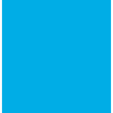
Краны шаровые 3-х ходовые
Редукционные клапаны
Модульная гидравлика
Модульные гидрораспределители
Гидрораспределители 1Р203 (CETOP8)
Гидрораспределители ВЕ10
Гидрораспределители ВЕ6 (CETOP3)
Гидрораспределители ВЕХ16 (CETOP7)
Гидрораспределители ВММ10
Гидрораспределители ВММ6 (CETOP3)
Предохранительные клапаны
Монтажные плиты
Насосы дозаторы
Адаптеры и соединения
Краны гидравлические
4-х ходовые
Фитинги для пневматики
Запчасти для спецтехники
Запчасти для BOBCAT
Запчасти для CATERPILLAR
Запчасти для JCB
Запчасти для MSt
Запчасти для TEREX
Запчасти для VOLVO