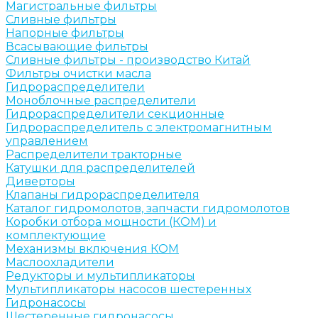
Магистральные фильтры
Сливные фильтры
Напорные фильтры
Всасывающие фильтры
Сливные фильтры - производство Китай
Фильтры очистки масла
Гидрораспределители
Моноблочные распределители
Гидрораспределители секционные
Гидрораспределитель с электромагнитным
управлением
Распределители тракторные
Катушки для распределителей
Диверторы
Клапаны гидрораспределителя
Каталог гидромолотов, запчасти гидромолотов
Коробки отбора мощности (КОМ) и
комплектующие
Механизмы включения КОМ
Маслоохладители
Редукторы и мультипликаторы
Мультипликаторы насосов шестеренных
Гидронасосы
Шестеренные гидронасосы