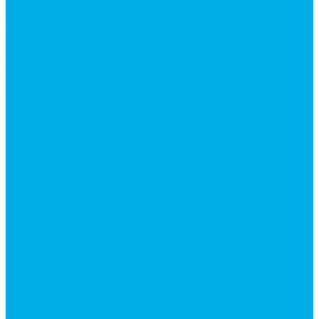
Запчасти для автокранов
Запчасти автокран Галичанин
Запчасти автокран Ивановец
Запчасти автокран Клинцы
Запчасти автокран Челябинец
Запчасти для мусоровозов
Запчасти для сельхозтехники
Наши услуги
Изготовление гидроцилиндров
Ремонт гидроцилиндров
Ремонт ковшей экскаваторов
Ремонт земснарядов и землесосов
Ремонт стрел телескопических погрузчиков
Диагностика, ремонт и обслуживание
гидравлических домкратов и гидравлических
стяжек (растяжек).
Ремонт (восстановление) методом наплавки.
Расточка отверстий.
Ремонт гидромолотов в Челябинске —
профессиональный сервис от
Уралгидрокомплект
Ремонт рам экскаваторов и перегружателей
Восстановление и ремонт стрел автокранов и