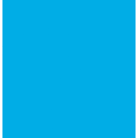
Контакты
...
Каталог товаров
Аксессуары для управления
гидрораспределителем
Джойстики для гидравлических
распределителей
Запчасти для гидрораспределителя
Ручки управления гидрораспределителем
Тросы управления гидрораспределителя
Гидроцилиндры
Гидроцилиндры для автогрейдеров
Гидроцилиндры для автокранов
Гидроцилиндры для бульдозеров
Гидроцилиндры для буровой техники
Гидроцилиндры для гидроподъемников
Гидроцилиндры для импортной спецтехники
Гидроцилиндры Caterpillar
Гидроцилиндры Doosan
Гидроцилиндры Hitachi
Гидроцилиндры Hyundai
Гидроцилиндры JCB
Гидроцилиндры Komatsu