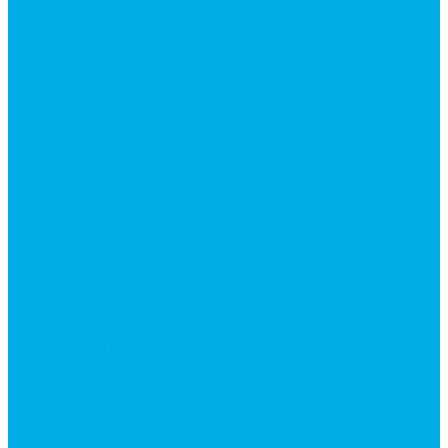
Ремонт гидроцилиндров
Ремонт ковшей экскаваторов
Ремонт земснарядов и землесосов
Ремонт стрел телескопических погрузчиков
Диагностика, ремонт и обслуживание
гидравлических домкратов и гидравлических
стяжек (растяжек).
Ремонт (восстановление) методом наплавки.
Расточка отверстий.
Ремонт гидромолотов в Челябинске —
профессиональный сервис от
Уралгидрокомплект
Ремонт рам экскаваторов и перегружателей
Восстановление и ремонт стрел автокранов и
кран-манипуляторов (КМУ)
Изготовление секций для стрел автокранов, КМУ,
гидроманипуляторов, башенных и жд кранов
Ремонт рам и подрамников грузовой техники
О компании
Отзывы
ГОСТы
Политика конфиденциальности
Оплата
Доставка