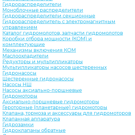
Гидрораспределители
Моноблочные распределители
Гидрораспределители секционные
Гидрораспределитель с электромагнитным
управлением
Каталог гидромолотов, запчасти гидромолотов
Коробки отбора мощности (КОМ) и
комплектующие
Механизмы включения КОМ
Маслоохладители
Редукторы и мультипликаторы
Мультипликаторы насосов шестеренных
Гидронасосы
Шестеренные гидронасосы
Насосы НШ
Насосы аксиально-поршневые
Гидромоторы
Аксиально-поршневые гидромоторы
Героторные (планетарные) гидромоторы
Клапана, тормоза и аксессуары для гидромоторов
Клапанная аппаратура
Гидрозамки
Гидроклапаны обратные