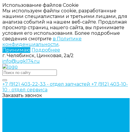
Использование файлов Cookie
Мы используем файлы cookie, разработанные
нашими специалистами и третьими лицами, для
анализа событий на нашем веб-сайте. Продолжая
просмотр страниц нашего сайта, вы принимаете
условия его использования. Более подробные
сведения смотрите
в Политике
конфиденциальности
.
Принимаю
Подробнее
г. Челябинск, Цинковая, 2а/2
info@ugk174.ru
+7 (912) 403-22-33 - отдел запчастей
+7 (912) 403-10-
10 - отдел сервиса
Заказать звонок
Каталог товаров
Аксессуары для управления
гидрораспределителем
Джойстики для гидравлических
распределителей
Запчасти для гидрораспределителя