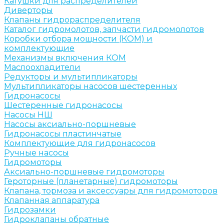
Катушки для распределителей
Диверторы
Клапаны гидрораспределителя
Каталог гидромолотов, запчасти гидромолотов
Коробки отбора мощности (КОМ) и
комплектующие
Механизмы включения КОМ
Маслоохладители
Редукторы и мультипликаторы
Мультипликаторы насосов шестеренных
Гидронасосы
Шестеренные гидронасосы
Насосы НШ
Насосы аксиально-поршневые
Гидронасосы пластинчатые
Комплектующие для гидронасосов
Ручные насосы
Гидромоторы
Аксиально-поршневые гидромоторы
Героторные (планетарные) гидромоторы
Клапана, тормоза и аксессуары для гидромоторов
Клапанная аппаратура
Гидрозамки
Гидроклапаны обратные