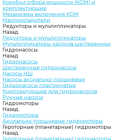
Коробки отбора мощности (КОМ) и
комплектующие
Механизмы включения КОМ
Маслоохладители
Редукторы и мультипликаторы
Назад
Редукторы и мультипликаторы
Мультипликаторы насосов шестеренных
Гидронасосы
Назад
Гидронасосы
Шестеренные гидронасосы
Насосы НШ
Насосы аксиально-поршневые
Гидронасосы пластинчатые
Комплектующие для гидронасосов
Ручные насосы
Гидромоторы
Назад
Гидромоторы
Аксиально-поршневые гидромоторы
Героторные (планетарные) гидромоторы
Назад
Героторные (планетарные) гидромоторы