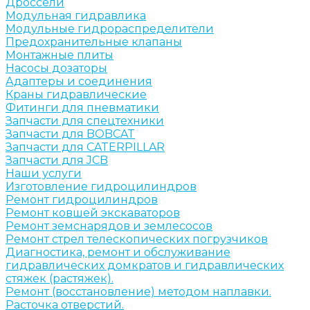
Дроссели
Модульная гидравлика
Модульные гидрораспределители
Предохранительные клапаны
Монтажные плиты
Насосы дозаторы
Адаптеры и соединения
Краны гидравлические
Фитинги для пневматики
Запчасти для спецтехники
Запчасти для BOBCAT
Запчасти для CATERPILLAR
Запчасти для JCB
Наши услуги
Изготовление гидроцилиндров
Ремонт гидроцилиндров
Ремонт ковшей экскаваторов
Ремонт земснарядов и землесосов
Ремонт стрел телескопических погрузчиков
Диагностика, ремонт и обслуживание
гидравлических домкратов и гидравлических
стяжек (растяжек).
Ремонт (восстановление) методом наплавки.
Расточка отверстий.