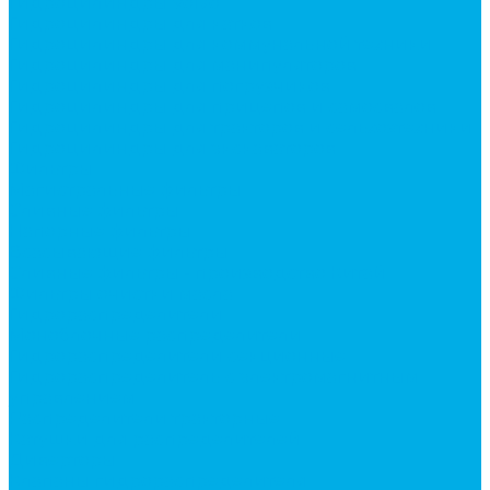
Гидроцилиндры Volvo
Гидроцилиндры для катков
Гидроцилиндры для коммунальной техники
Гидроцилиндры для манипуляторов
Гидроцилиндры для погрузчиков
Гидроцилиндры для прицепов и самосвалов
Гидроцилиндры для тракторов и сельхозтехники
Гидроцилиндры для экскаваторов
Фильтры
Магистральные фильтры
Сливные фильтры
Напорные фильтры
Всасывающие фильтры
Сливные фильтры - производство Китай
Фильтры очистки масла
Гидрораспределители
Моноблочные распределители
Гидрораспределители секционные
Гидрораспределитель с электромагнитным
управлением
Распределители тракторные
Катушки для распределителей
Диверторы
Клапаны гидрораспределителя