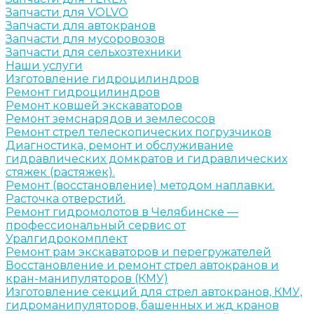
Запчасти для VOLVO
Запчасти для автокранов
Запчасти для мусоровозов
Запчасти для сельхозтехники
Наши услуги
Изготовление гидроцилиндров
Ремонт гидроцилиндров
Ремонт ковшей экскаваторов
Ремонт земснарядов и землесосов
Ремонт стрел телескопических погрузчиков
Диагностика, ремонт и обслуживание
гидравлических домкратов и гидравлических
стяжек (растяжек).
Ремонт (восстановление) методом наплавки.
Расточка отверстий.
Ремонт гидромолотов в Челябинске —
профессиональный сервис от
Уралгидрокомплект
Ремонт рам экскаваторов и перегружателей
Восстановление и ремонт стрел автокранов и
кран-манипуляторов (КМУ)
Изготовление секций для стрел автокранов, КМУ,
гидроманипуляторов, башенных и жд кранов