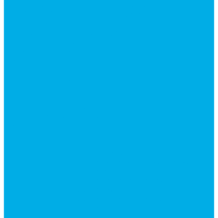
Каталог гидромолотов, запчасти гидромолотов
Коробки отбора мощности (КОМ) и
комплектующие
Механизмы включения КОМ
Маслоохладители
Редукторы и мультипликаторы
Мультипликаторы насосов шестеренных
Гидронасосы
Шестеренные гидронасосы
Насосы НШ
Насосы аксиально-поршневые
Гидронасосы пластинчатые
Комплектующие для гидронасосов
Ручные насосы
Гидромоторы
Аксиально-поршневые гидромоторы
Героторные (планетарные) гидромоторы
Гидромоторы серии BM3, BM3Y, BM3W, BM3WY
Гидромоторы серии BMM
Гидромоторы серии BMP, BMPY, BMPW
Гидромоторы серии BMRW1
Гидромоторы серии BМ4, BM4U, BМ4WU
Гидромоторы серии BМH
Гидромоторы серии BМR, BMRY, BМRE