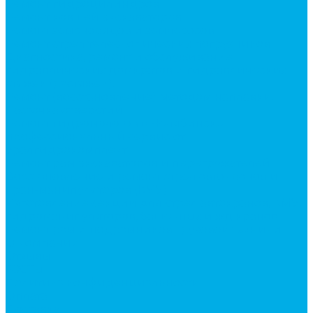
Ремонт гидроцилиндров
Ремонт ковшей экскаваторов
Ремонт земснарядов и землесосов
Ремонт стрел телескопических погрузчиков
Диагностика, ремонт и обслуживание
гидравлических домкратов и гидравлических
стяжек (растяжек).
Ремонт (восстановление) методом наплавки.
Расточка отверстий.
Ремонт гидромолотов в Челябинске —
профессиональный сервис от
Уралгидрокомплект
Ремонт рам экскаваторов и перегружателей
Восстановление и ремонт стрел автокранов и
кран-манипуляторов (КМУ)
Изготовление секций для стрел автокранов, КМУ,
гидроманипуляторов, башенных и жд кранов
Ремонт рам и подрамников грузовой техники
О компании
Отзывы
ГОСТы
Политика конфиденциальности
Оплата
Доставка