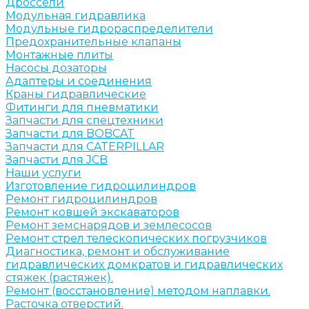
Дроссели
Модульная гидравлика
Модульные гидрораспределители
Предохранительные клапаны
Монтажные плиты
Насосы дозаторы
Адаптеры и соединения
Краны гидравлические
Фитинги для пневматики
Запчасти для спецтехники
Запчасти для BOBCAT
Запчасти для CATERPILLAR
Запчасти для JCB
Наши услуги
Изготовление гидроцилиндров
Ремонт гидроцилиндров
Ремонт ковшей экскаваторов
Ремонт земснарядов и землесосов
Ремонт стрел телескопических погрузчиков
Диагностика, ремонт и обслуживание
гидравлических домкратов и гидравлических
стяжек (растяжек).
Ремонт (восстановление) методом наплавки.
Расточка отверстий.