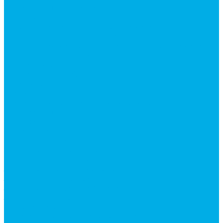
Насосы аксиально-поршневые
Гидромоторы
Аксиально-поршневые гидромоторы
Героторные (планетарные) гидромоторы
Клапана, тормоза и аксессуары для гидромоторов
Клапанная аппаратура
Гидрозамки
Гидроклапаны обратные
Дроссели
Модульная гидравлика
Модульные гидрораспределители
Предохранительные клапаны
Монтажные плиты
Насосы дозаторы
Адаптеры и соединения
Краны гидравлические
Фитинги для пневматики
Запчасти для спецтехники
Запчасти для BOBCAT
Запчасти для CATERPILLAR
Запчасти для JCB
Наши услуги
Изготовление гидроцилиндров