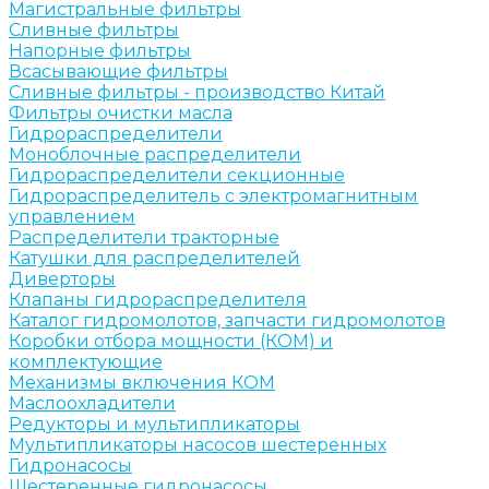
Магистральные фильтры
Сливные фильтры
Напорные фильтры
Всасывающие фильтры
Сливные фильтры - производство Китай
Фильтры очистки масла
Гидрораспределители
Моноблочные распределители
Гидрораспределители секционные
Гидрораспределитель с электромагнитным
управлением
Распределители тракторные
Катушки для распределителей
Диверторы
Клапаны гидрораспределителя
Каталог гидромолотов, запчасти гидромолотов
Коробки отбора мощности (КОМ) и
комплектующие
Механизмы включения КОМ
Маслоохладители
Редукторы и мультипликаторы
Мультипликаторы насосов шестеренных
Гидронасосы
Шестеренные гидронасосы