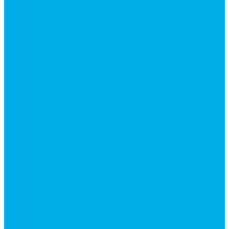
Ручки управления гидрораспределителем
Гидроцилиндры
Гидроцилиндры для автогрейдеров
Гидроцилиндры для автокранов
Гидроцилиндры для бульдозеров
Фильтры
Магистральные фильтры
Сливные фильтры
Напорные фильтры
Гидрораспределители
Моноблочные распределители
Гидрораспределители секционные
Гидрораспределитель с электромагнитным
управлением
Каталог гидромолотов, запчасти гидромолотов
Коробки отбора мощности (КОМ) и
комплектующие
Механизмы включения КОМ
Маслоохладители
Редукторы и мультипликаторы
Мультипликаторы насосов шестеренных
Гидронасосы
Шестеренные гидронасосы
Насосы НШ