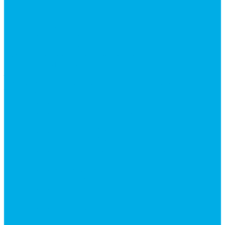
Контакты
...
Каталог товаров
Аксессуары для управления
гидрораспределителем
Джойстики для гидравлических
распределителей
Запчасти для гидрораспределителя
Ручки управления гидрораспределителем
Тросы управления гидрораспределителя
Гидроцилиндры
Гидроцилиндры для автогрейдеров
Гидроцилиндры для автокранов
Гидроцилиндры для бульдозеров
Гидроцилиндры для буровой техники
Гидроцилиндры для гидроподъемников
Гидроцилиндры для импортной спецтехники
Гидроцилиндры Caterpillar
Гидроцилиндры Doosan
Гидроцилиндры Hitachi
Гидроцилиндры Hyundai
Гидроцилиндры JCB
Гидроцилиндры Komatsu