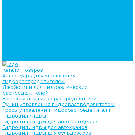
кран-манипуляторов (КМУ)
Изготовление секций для стрел автокранов, КМУ,
гидроманипуляторов, башенных и жд кранов
Ремонт рам и подрамников грузовой техники
О компании
Отзывы
ГОСТы
Политика конфиденциальности
Оплата
Доставка
Контакты
Каталог товаров
Аксессуары для управления
гидрораспределителем
Джойстики для гидравлических
распределителей
Запчасти для гидрораспределителя
Ручки управления гидрораспределителем
Тросы управления гидрораспределителя
Гидроцилиндры
Гидроцилиндры для автогрейдеров
Гидроцилиндры для автокранов
Гидроцилиндры для бульдозеров