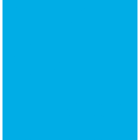
Каталог гидромолотов, запчасти гидромолотов
Коробки отбора мощности (КОМ) и
комплектующие
Механизмы включения КОМ
Маслоохладители
Редукторы и мультипликаторы
Мультипликаторы насосов шестеренных
Гидронасосы
Шестеренные гидронасосы
Насосы НШ
Насосы аксиально-поршневые
Гидронасосы пластинчатые
Комплектующие для гидронасосов
Ручные насосы
Гидромоторы
Аксиально-поршневые гидромоторы
Героторные (планетарные) гидромоторы
Гидромоторы серии BM3, BM3Y, BM3W, BM3WY
Гидромоторы серии BMM
Гидромоторы серии BMP, BMPY, BMPW
Гидромоторы серии BMRW1
Гидромоторы серии BМ4, BM4U, BМ4WU
Гидромоторы серии BМH
Гидромоторы серии BМR, BMRY, BМRE