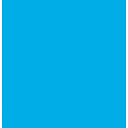
Краны шаровые 3-х ходовые
Редукционные клапаны
Модульная гидравлика
Модульные гидрораспределители
Гидрораспределители 1Р203 (CETOP8)
Гидрораспределители ВЕ10
Гидрораспределители ВЕ6 (CETOP3)
Гидрораспределители ВЕХ16 (CETOP7)
Гидрораспределители ВММ10
Гидрораспределители ВММ6 (CETOP3)
Предохранительные клапаны
Монтажные плиты
Насосы дозаторы
Адаптеры и соединения
Краны гидравлические
4-х ходовые
Фитинги для пневматики
Запчасти для спецтехники
Запчасти для BOBCAT
Запчасти для CATERPILLAR
Запчасти для JCB
Запчасти для MSt
Запчасти для TEREX
Запчасти для VOLVO