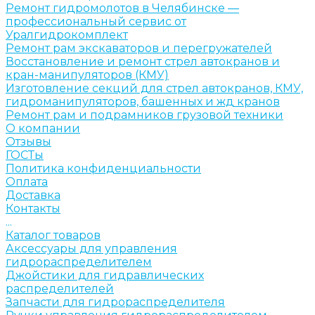
Ремонт гидромолотов в Челябинске —
профессиональный сервис от
Уралгидрокомплект
Ремонт рам экскаваторов и перегружателей
Восстановление и ремонт стрел автокранов и
кран-манипуляторов (КМУ)
Изготовление секций для стрел автокранов, КМУ,
гидроманипуляторов, башенных и жд кранов
Ремонт рам и подрамников грузовой техники
О компании
Отзывы
ГОСТы
Политика конфиденциальности
Оплата
Доставка
Контакты
...
Каталог товаров
Аксессуары для управления
гидрораспределителем
Джойстики для гидравлических
распределителей
Запчасти для гидрораспределителя