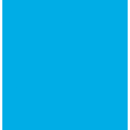
Гидроцилиндры Volvo
Гидроцилиндры для катков
Гидроцилиндры для коммунальной техники
Гидроцилиндры для манипуляторов
Гидроцилиндры для погрузчиков
Гидроцилиндры для прицепов и самосвалов
Гидроцилиндры для тракторов и сельхозтехники
Гидроцилиндры для экскаваторов
Фильтры
Магистральные фильтры
Сливные фильтры
Напорные фильтры
Всасывающие фильтры
Сливные фильтры - производство Китай
Фильтры очистки масла
Гидрораспределители
Моноблочные распределители
Гидрораспределители секционные
Гидрораспределитель с электромагнитным
управлением
Распределители тракторные
Катушки для распределителей
Диверторы
Клапаны гидрораспределителя