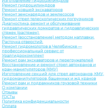
Изготовление гидроцилиндров
Ремонт гидроцилиндров
Ремонт ковшей экскаваторов
Ремонт земснарядов и землесосов
Ремонт стрел телескопических погрузчиков
Диагностика, ремонт и обслуживание
гидравлических домкратов и гидравлических
стяжек (растяжек).
Ремонт (восстановление) методом наплавки.
Расточка отверстий.
Ремонт гидромолотов в Челябинске —
профессиональный сервис от
Уралгидрокомплект
Ремонт рам экскаваторов и перегружателей
Восстановление и ремонт стрел автокранов и
кран-манипуляторов (КМУ)
Изготовление секций для стрел автокранов, КМУ,
гидроманипуляторов, башенных и жд кранов
Ремонт рам и подрамников грузовой техники
О компании
Отзывы
ГОСТы
Политика конфиденциальности
Оплата