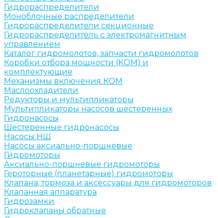
Гидрораспределители
Моноблочные распределители
Гидрораспределители секционные
Гидрораспределитель с электромагнитным
управлением
Каталог гидромолотов, запчасти гидромолотов
Коробки отбора мощности (КОМ) и
комплектующие
Механизмы включения КОМ
Маслоохладители
Редукторы и мультипликаторы
Мультипликаторы насосов шестеренных
Гидронасосы
Шестеренные гидронасосы
Насосы НШ
Насосы аксиально-поршневые
Гидромоторы
Аксиально-поршневые гидромоторы
Героторные (планетарные) гидромоторы
Клапана, тормоза и аксессуары для гидромоторов
Клапанная аппаратура
Гидрозамки
Гидроклапаны обратные