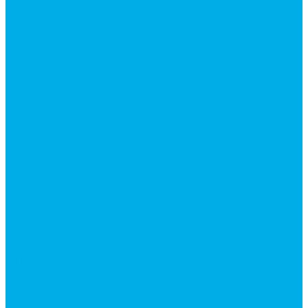
Гидромоторы серии MP
Гидромоторы серии ZBMR с тормозом
Гидромоторы серии МH
Клапана, тормоза и аксессуары для гидромоторов
Клапанная аппаратура
Гидрозамки
Гидроклапаны обратные
Дроссели
Дроссели VRB двунаправленный
Дроссели STB(F) двунаправленные
Дроссели VRF с обратным клапаном
Дроссель VRFB 90° двунаправленный
Дроссель двунаправленный L (LSQ)
Дроссель с обратным клапаном LA (LSQ)
Клапаны тормозные
Последовательные клапаны
Предохранительные клапаны
Регуляторы расхода
Блоки клапанные
Диверторы
Клапаны ограничения хода
Краны шаровые (стальные)
Краны шаровые 2-х ходовые