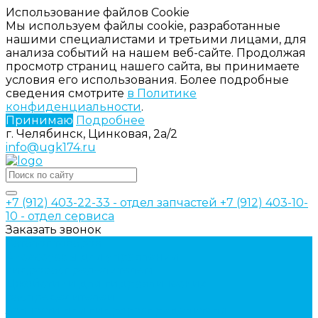
Использование файлов Cookie
Мы используем файлы cookie, разработанные
нашими специалистами и третьими лицами, для
анализа событий на нашем веб-сайте. Продолжая
просмотр страниц нашего сайта, вы принимаете
условия его использования. Более подробные
сведения смотрите
в Политике
конфиденциальности
.
Принимаю
Подробнее
г. Челябинск, Цинковая, 2а/2
info@ugk174.ru
+7 (912) 403-22-33 - отдел запчастей
+7 (912) 403-10-
10 - отдел сервиса
Заказать звонок
Каталог товаров
Аксессуары для управления
гидрораспределителем
Джойстики для гидравлических
распределителей
Запчасти для гидрораспределителя