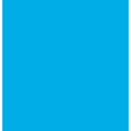
Запчасти для автокранов
Запчасти автокран Галичанин
Запчасти автокран Ивановец
Запчасти автокран Клинцы
Запчасти автокран Челябинец
Запчасти для мусоровозов
Запчасти для сельхозтехники
Наши услуги
Изготовление гидроцилиндров
Ремонт гидроцилиндров
Ремонт ковшей экскаваторов
Ремонт земснарядов и землесосов
Ремонт стрел телескопических погрузчиков
Диагностика, ремонт и обслуживание
гидравлических домкратов и гидравлических
стяжек (растяжек).
Ремонт (восстановление) методом наплавки.
Расточка отверстий.
Ремонт гидромолотов в Челябинске —
профессиональный сервис от
Уралгидрокомплект
Ремонт рам экскаваторов и перегружателей
Восстановление и ремонт стрел автокранов и