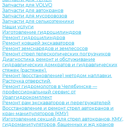
Запчасти для VOLVO
Запчасти для автокранов
Запчасти для мусоровозов
Запчасти для сельхозтехники
Наши услуги
Изготовление гидроцилиндров
Ремонт гидроцилиндров
Ремонт ковшей экскаваторов
Ремонт земснарядов и землесосов
Ремонт стрел телескопических погрузчиков
Диагностика, ремонт и обслуживание
гидравлических домкратов и гидравлических
стяжек (растяжек).
Ремонт (восстановление) методом наплавки.
Расточка отверстий.
Ремонт гидромолотов в Челябинске —
профессиональный сервис от
Уралгидрокомплект
Ремонт рам экскаваторов и перегружателей
Восстановление и ремонт стрел автокранов и
кран-манипуляторов (КМУ)
Изготовление секций для стрел автокранов, КМУ,
гидроманипуляторов, башенных и жд кранов