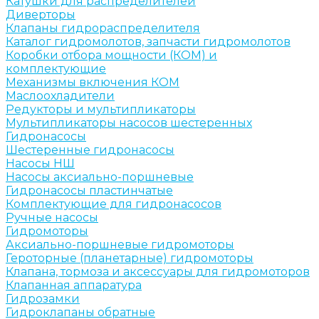
Катушки для распределителей
Диверторы
Клапаны гидрораспределителя
Каталог гидромолотов, запчасти гидромолотов
Коробки отбора мощности (КОМ) и
комплектующие
Механизмы включения КОМ
Маслоохладители
Редукторы и мультипликаторы
Мультипликаторы насосов шестеренных
Гидронасосы
Шестеренные гидронасосы
Насосы НШ
Насосы аксиально-поршневые
Гидронасосы пластинчатые
Комплектующие для гидронасосов
Ручные насосы
Гидромоторы
Аксиально-поршневые гидромоторы
Героторные (планетарные) гидромоторы
Клапана, тормоза и аксессуары для гидромоторов
Клапанная аппаратура
Гидрозамки
Гидроклапаны обратные