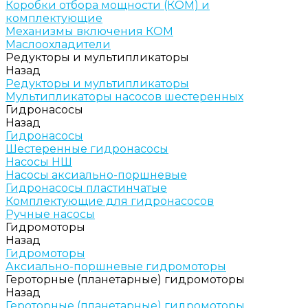
Коробки отбора мощности (КОМ) и
комплектующие
Механизмы включения КОМ
Маслоохладители
Редукторы и мультипликаторы
Назад
Редукторы и мультипликаторы
Мультипликаторы насосов шестеренных
Гидронасосы
Назад
Гидронасосы
Шестеренные гидронасосы
Насосы НШ
Насосы аксиально-поршневые
Гидронасосы пластинчатые
Комплектующие для гидронасосов
Ручные насосы
Гидромоторы
Назад
Гидромоторы
Аксиально-поршневые гидромоторы
Героторные (планетарные) гидромоторы
Назад
Героторные (планетарные) гидромоторы