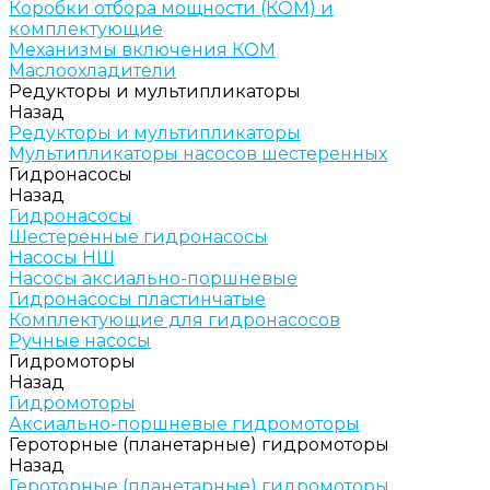
Коробки отбора мощности (КОМ) и
комплектующие
Механизмы включения КОМ
Маслоохладители
Редукторы и мультипликаторы
Назад
Редукторы и мультипликаторы
Мультипликаторы насосов шестеренных
Гидронасосы
Назад
Гидронасосы
Шестеренные гидронасосы
Насосы НШ
Насосы аксиально-поршневые
Гидронасосы пластинчатые
Комплектующие для гидронасосов
Ручные насосы
Гидромоторы
Назад
Гидромоторы
Аксиально-поршневые гидромоторы
Героторные (планетарные) гидромоторы
Назад
Героторные (планетарные) гидромоторы