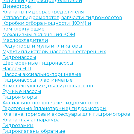
Катушки для распределителей
Диверторы
Клапаны гидрораспределителя
Каталог гидромолотов, запчасти гидромолотов
Коробки отбора мощности (КОМ) и
комплектующие
Механизмы включения КОМ
Маслоохладители
Редукторы и мультипликаторы
Мультипликаторы насосов шестеренных
Гидронасосы
Шестеренные гидронасосы
Насосы НШ
Насосы аксиально-поршневые
Гидронасосы пластинчатые
Комплектующие для гидронасосов
Ручные насосы
Гидромоторы
Аксиально-поршневые гидромоторы
Героторные (планетарные) гидромоторы
Клапана, тормоза и аксессуары для гидромоторов
Клапанная аппаратура
Гидрозамки
Гидроклапаны обратные