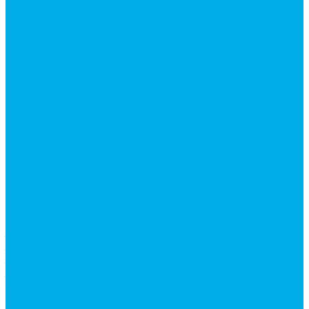
Насосы аксиально-поршневые
Гидромоторы
Аксиально-поршневые гидромоторы
Героторные (планетарные) гидромоторы
Клапана, тормоза и аксессуары для гидромоторов
Клапанная аппаратура
Гидрозамки
Гидроклапаны обратные
Дроссели
Модульная гидравлика
Модульные гидрораспределители
Предохранительные клапаны
Монтажные плиты
Насосы дозаторы
Адаптеры и соединения
Краны гидравлические
Фитинги для пневматики
Запчасти для спецтехники
Запчасти для BOBCAT
Запчасти для CATERPILLAR
Запчасти для JCB
Наши услуги
Изготовление гидроцилиндров