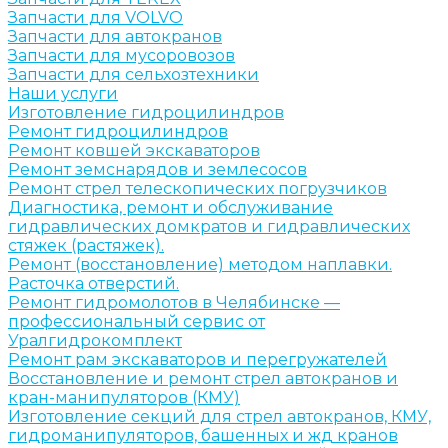
Запчасти для VOLVO
Запчасти для автокранов
Запчасти для мусоровозов
Запчасти для сельхозтехники
Наши услуги
Изготовление гидроцилиндров
Ремонт гидроцилиндров
Ремонт ковшей экскаваторов
Ремонт земснарядов и землесосов
Ремонт стрел телескопических погрузчиков
Диагностика, ремонт и обслуживание
гидравлических домкратов и гидравлических
стяжек (растяжек).
Ремонт (восстановление) методом наплавки.
Расточка отверстий.
Ремонт гидромолотов в Челябинске —
профессиональный сервис от
Уралгидрокомплект
Ремонт рам экскаваторов и перегружателей
Восстановление и ремонт стрел автокранов и
кран-манипуляторов (КМУ)
Изготовление секций для стрел автокранов, КМУ,
гидроманипуляторов, башенных и жд кранов