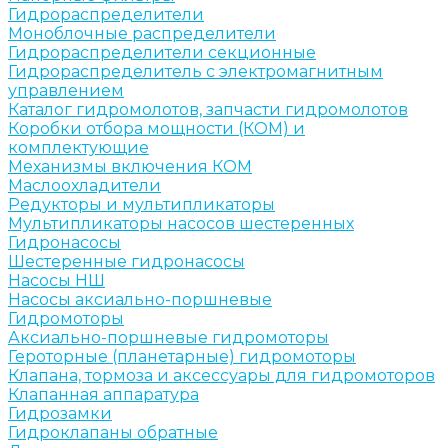
Гидрораспределители
Моноблочные распределители
Гидрораспределители секционные
Гидрораспределитель с электромагнитным
управлением
Каталог гидромолотов, запчасти гидромолотов
Коробки отбора мощности (КОМ) и
комплектующие
Механизмы включения КОМ
Маслоохладители
Редукторы и мультипликаторы
Мультипликаторы насосов шестеренных
Гидронасосы
Шестеренные гидронасосы
Насосы НШ
Насосы аксиально-поршневые
Гидромоторы
Аксиально-поршневые гидромоторы
Героторные (планетарные) гидромоторы
Клапана, тормоза и аксессуары для гидромоторов
Клапанная аппаратура
Гидрозамки
Гидроклапаны обратные