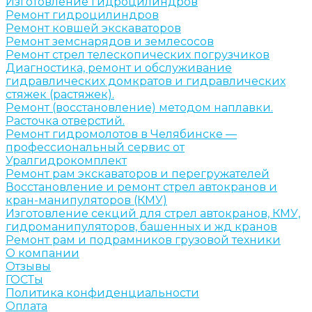
Изготовление гидроцилиндров
Ремонт гидроцилиндров
Ремонт ковшей экскаваторов
Ремонт земснарядов и землесосов
Ремонт стрел телескопических погрузчиков
Диагностика, ремонт и обслуживание
гидравлических домкратов и гидравлических
стяжек (растяжек).
Ремонт (восстановление) методом наплавки.
Расточка отверстий.
Ремонт гидромолотов в Челябинске —
профессиональный сервис от
Уралгидрокомплект
Ремонт рам экскаваторов и перегружателей
Восстановление и ремонт стрел автокранов и
кран-манипуляторов (КМУ)
Изготовление секций для стрел автокранов, КМУ,
гидроманипуляторов, башенных и жд кранов
Ремонт рам и подрамников грузовой техники
О компании
Отзывы
ГОСТы
Политика конфиденциальности
Оплата