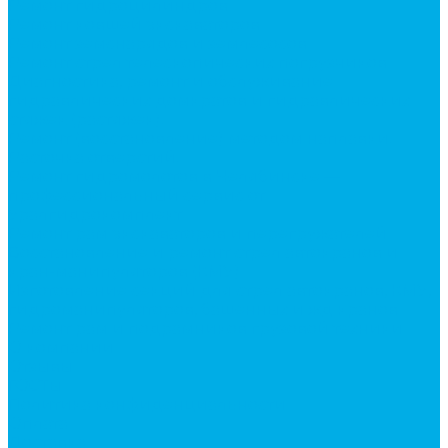
Ремонт гидроцилиндров
Ремонт ковшей экскаваторов
Ремонт земснарядов и землесосов
Ремонт стрел телескопических погрузчиков
Диагностика, ремонт и обслуживание
гидравлических домкратов и гидравлических
стяжек (растяжек).
Ремонт (восстановление) методом наплавки.
Расточка отверстий.
Ремонт гидромолотов в Челябинске —
профессиональный сервис от
Уралгидрокомплект
Ремонт рам экскаваторов и перегружателей
Восстановление и ремонт стрел автокранов и
кран-манипуляторов (КМУ)
Изготовление секций для стрел автокранов, КМУ,
гидроманипуляторов, башенных и жд кранов
Ремонт рам и подрамников грузовой техники
О компании
Отзывы
ГОСТы
Политика конфиденциальности
Оплата
Доставка