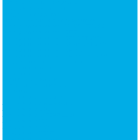
Краны шаровые 3-х ходовые
Редукционные клапаны
Модульная гидравлика
Модульные гидрораспределители
Гидрораспределители 1Р203 (CETOP8)
Гидрораспределители ВЕ10
Гидрораспределители ВЕ6 (CETOP3)
Гидрораспределители ВЕХ16 (CETOP7)
Гидрораспределители ВММ10
Гидрораспределители ВММ6 (CETOP3)
Предохранительные клапаны
Монтажные плиты
Насосы дозаторы
Адаптеры и соединения
Краны гидравлические
4-х ходовые
Фитинги для пневматики
Запчасти для спецтехники
Запчасти для BOBCAT
Запчасти для CATERPILLAR
Запчасти для JCB
Запчасти для MSt
Запчасти для TEREX
Запчасти для VOLVO