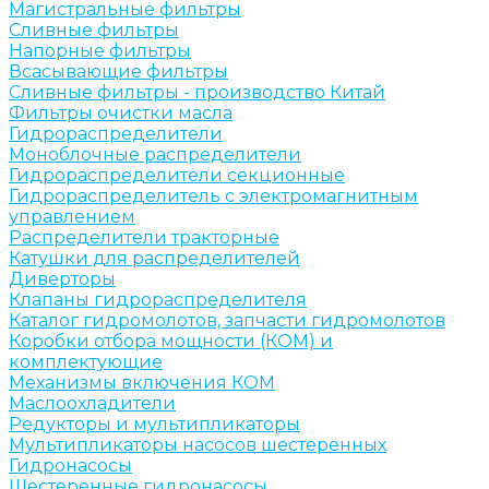
Магистральные фильтры
Сливные фильтры
Напорные фильтры
Всасывающие фильтры
Сливные фильтры - производство Китай
Фильтры очистки масла
Гидрораспределители
Моноблочные распределители
Гидрораспределители секционные
Гидрораспределитель с электромагнитным
управлением
Распределители тракторные
Катушки для распределителей
Диверторы
Клапаны гидрораспределителя
Каталог гидромолотов, запчасти гидромолотов
Коробки отбора мощности (КОМ) и
комплектующие
Механизмы включения КОМ
Маслоохладители
Редукторы и мультипликаторы
Мультипликаторы насосов шестеренных
Гидронасосы
Шестеренные гидронасосы