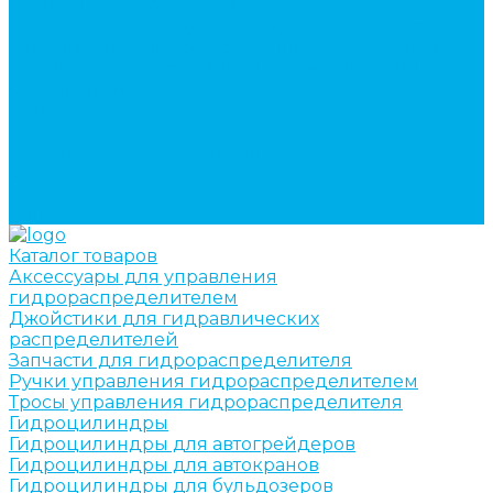
кран-манипуляторов (КМУ)
Изготовление секций для стрел автокранов, КМУ,
гидроманипуляторов, башенных и жд кранов
Ремонт рам и подрамников грузовой техники
О компании
Отзывы
ГОСТы
Политика конфиденциальности
Оплата
Доставка
Контакты
Каталог товаров
Аксессуары для управления
гидрораспределителем
Джойстики для гидравлических
распределителей
Запчасти для гидрораспределителя
Ручки управления гидрораспределителем
Тросы управления гидрораспределителя
Гидроцилиндры
Гидроцилиндры для автогрейдеров
Гидроцилиндры для автокранов
Гидроцилиндры для бульдозеров