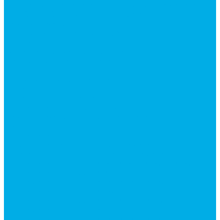
Каталог гидромолотов, запчасти гидромолотов
Коробки отбора мощности (КОМ) и
комплектующие
Механизмы включения КОМ
Маслоохладители
Редукторы и мультипликаторы
Мультипликаторы насосов шестеренных
Гидронасосы
Шестеренные гидронасосы
Насосы НШ
Насосы аксиально-поршневые
Гидронасосы пластинчатые
Комплектующие для гидронасосов
Ручные насосы
Гидромоторы
Аксиально-поршневые гидромоторы
Героторные (планетарные) гидромоторы
Гидромоторы серии BM3, BM3Y, BM3W, BM3WY
Гидромоторы серии BMM
Гидромоторы серии BMP, BMPY, BMPW
Гидромоторы серии BMRW1
Гидромоторы серии BМ4, BM4U, BМ4WU
Гидромоторы серии BМH
Гидромоторы серии BМR, BMRY, BМRE