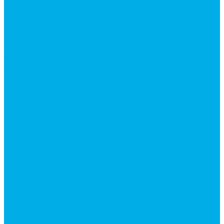
Запчасти для автокранов
Запчасти автокран Галичанин
Запчасти автокран Ивановец
Запчасти автокран Клинцы
Запчасти автокран Челябинец
Запчасти для мусоровозов
Запчасти для сельхозтехники
Наши услуги
Изготовление гидроцилиндров
Ремонт гидроцилиндров
Ремонт ковшей экскаваторов
Ремонт земснарядов и землесосов
Ремонт стрел телескопических погрузчиков
Диагностика, ремонт и обслуживание
гидравлических домкратов и гидравлических
стяжек (растяжек).
Ремонт (восстановление) методом наплавки.
Расточка отверстий.
Ремонт гидромолотов в Челябинске —
профессиональный сервис от
Уралгидрокомплект
Ремонт рам экскаваторов и перегружателей
Восстановление и ремонт стрел автокранов и