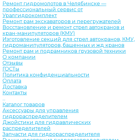
Ремонт гидромолотов в Челябинске —
профессиональный сервис от
Уралгидрокомплект
Ремонт рам экскаваторов и перегружателей
Восстановление и ремонт стрел автокранов и
кран-манипуляторов (КМУ)
Изготовление секций для стрел автокранов, КМУ,
гидроманипуляторов, башенных и жд кранов
Ремонт рам и подрамников грузовой техники
О компании
Отзывы
ГОСТы
Политика конфиденциальности
Оплата
Доставка
Контакты
...
Каталог товаров
Аксессуары для управления
гидрораспределителем
Джойстики для гидравлических
распределителей
Запчасти для гидрораспределителя