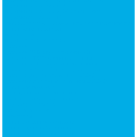
Гидромоторы серии MP
Гидромоторы серии ZBMR с тормозом
Гидромоторы серии МH
Клапана, тормоза и аксессуары для гидромоторов
Клапанная аппаратура
Гидрозамки
Гидроклапаны обратные
Дроссели
Дроссели VRB двунаправленный
Дроссели STB(F) двунаправленные
Дроссели VRF с обратным клапаном
Дроссель VRFB 90° двунаправленный
Дроссель двунаправленный L (LSQ)
Дроссель с обратным клапаном LA (LSQ)
Клапаны тормозные
Последовательные клапаны
Предохранительные клапаны
Регуляторы расхода
Блоки клапанные
Диверторы
Клапаны ограничения хода
Краны шаровые (стальные)
Краны шаровые 2-х ходовые