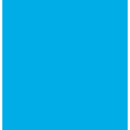
Ручки управления гидрораспределителем
Гидроцилиндры
Гидроцилиндры для автогрейдеров
Гидроцилиндры для автокранов
Гидроцилиндры для бульдозеров
Фильтры
Магистральные фильтры
Сливные фильтры
Напорные фильтры
Гидрораспределители
Моноблочные распределители
Гидрораспределители секционные
Гидрораспределитель с электромагнитным
управлением
Каталог гидромолотов, запчасти гидромолотов
Коробки отбора мощности (КОМ) и
комплектующие
Механизмы включения КОМ
Маслоохладители
Редукторы и мультипликаторы
Мультипликаторы насосов шестеренных
Гидронасосы
Шестеренные гидронасосы
Насосы НШ