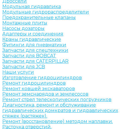
Дроссели
Модульная гидравлика
Модульные гидрораспределители
Предохранительные клапаны
Монтажные плиты
Насосы дозаторы
Адаптеры и соединения
Краны гидравлические
Фитинги для пневматики
Запчасти для спецтехники
Запчасти для BOBCAT
Запчасти для CATERPILLAR
Запчасти для JCB
Наши услуги
Изготовление гидроцилиндров
Ремонт гидроцилиндров
Ремонт ковшей экскаваторов
Ремонт земснарядов и землесосов
Ремонт стрел телескопических погрузчиков
Диагностика, ремонт и обслуживание
гидравлических домкратов и гидравлических
стяжек (растяжек).
Ремонт (восстановление) методом наплавки.
Расточка отверстий.