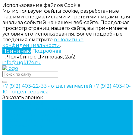
Использование файлов Cookie
Мы используем файлы cookie, разработанные
нашими специалистами и третьими лицами, для
анализа событий на нашем веб-сайте. Продолжая
просмотр страниц нашего сайта, вы принимаете
условия его использования. Более подробные
сведения смотрите
в Политике
конфиденциальности
.
Принимаю
Подробнее
г. Челябинск, Цинковая, 2а/2
info@ugk174.ru
+7 (912) 403-22-33 - отдел запчастей
+7 (912) 403-10-
10 - отдел сервиса
Заказать звонок
Каталог товаров
Аксессуары для управления
гидрораспределителем
Джойстики для гидравлических
распределителей
Запчасти для гидрораспределителя