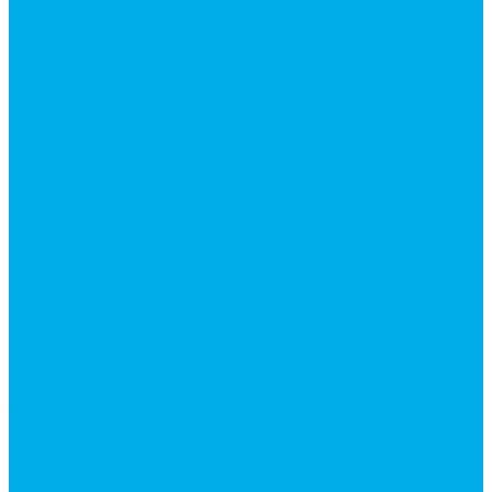
Гидроцилиндры Volvo
Гидроцилиндры для катков
Гидроцилиндры для коммунальной техники
Гидроцилиндры для манипуляторов
Гидроцилиндры для погрузчиков
Гидроцилиндры для прицепов и самосвалов
Гидроцилиндры для тракторов и сельхозтехники
Гидроцилиндры для экскаваторов
Фильтры
Магистральные фильтры
Сливные фильтры
Напорные фильтры
Всасывающие фильтры
Сливные фильтры - производство Китай
Фильтры очистки масла
Гидрораспределители
Моноблочные распределители
Гидрораспределители секционные
Гидрораспределитель с электромагнитным
управлением
Распределители тракторные
Катушки для распределителей
Диверторы
Клапаны гидрораспределителя