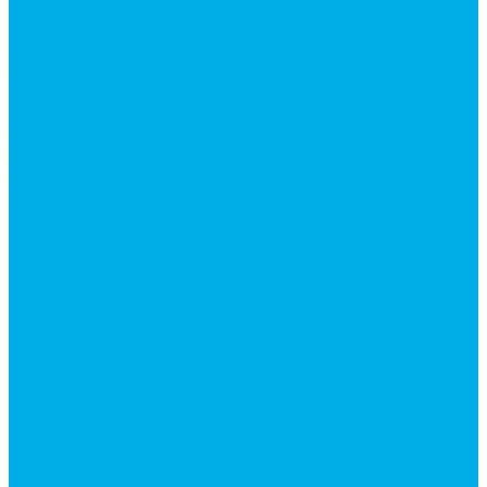
Контакты
...
Каталог товаров
Аксессуары для управления
гидрораспределителем
Джойстики для гидравлических
распределителей
Запчасти для гидрораспределителя
Ручки управления гидрораспределителем
Тросы управления гидрораспределителя
Гидроцилиндры
Гидроцилиндры для автогрейдеров
Гидроцилиндры для автокранов
Гидроцилиндры для бульдозеров
Гидроцилиндры для буровой техники
Гидроцилиндры для гидроподъемников
Гидроцилиндры для импортной спецтехники
Гидроцилиндры Caterpillar
Гидроцилиндры Doosan
Гидроцилиндры Hitachi
Гидроцилиндры Hyundai
Гидроцилиндры JCB
Гидроцилиндры Komatsu