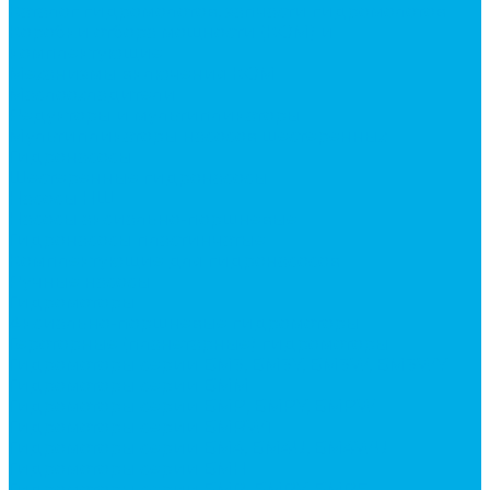
Каталог гидромолотов, запчасти гидромолотов
Коробки отбора мощности (КОМ) и
комплектующие
Механизмы включения КОМ
Маслоохладители
Редукторы и мультипликаторы
Мультипликаторы насосов шестеренных
Гидронасосы
Шестеренные гидронасосы
Насосы НШ
Насосы аксиально-поршневые
Гидронасосы пластинчатые
Комплектующие для гидронасосов
Ручные насосы
Гидромоторы
Аксиально-поршневые гидромоторы
Героторные (планетарные) гидромоторы
Гидромоторы серии BM3, BM3Y, BM3W, BM3WY
Гидромоторы серии BMM
Гидромоторы серии BMP, BMPY, BMPW
Гидромоторы серии BMRW1
Гидромоторы серии BМ4, BM4U, BМ4WU
Гидромоторы серии BМH
Гидромоторы серии BМR, BMRY, BМRE