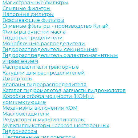
Магистральные фильтры
Сливные фильтры
Напорные фильтры
Всасывающие фильтры
Сливные фильтры - производство Китай
Фильтры очистки масла
Гидрораспределители
Моноблочные распределители
Гидрораспределители секционные
Гидрораспределитель с электромагнитным
управлением
Распределители тракторные
Катушки для распределителей
Диверторы
Клапаны гидрораспределителя
Каталог гидромолотов, запчасти гидромолотов
Коробки отбора мощности (КОМ) и
комплектующие
Механизмы включения КОМ
Маслоохладители
Редукторы и мультипликаторы
Мультипликаторы насосов шестеренных
Гидронасосы
Шестеренные гидронасосы