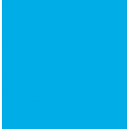
Ручки управления гидрораспределителем
Гидроцилиндры
Гидроцилиндры для автогрейдеров
Гидроцилиндры для автокранов
Гидроцилиндры для бульдозеров
Фильтры
Магистральные фильтры
Сливные фильтры
Напорные фильтры
Гидрораспределители
Моноблочные распределители
Гидрораспределители секционные
Гидрораспределитель с электромагнитным
управлением
Каталог гидромолотов, запчасти гидромолотов
Коробки отбора мощности (КОМ) и
комплектующие
Механизмы включения КОМ
Маслоохладители
Редукторы и мультипликаторы
Мультипликаторы насосов шестеренных
Гидронасосы
Шестеренные гидронасосы
Насосы НШ