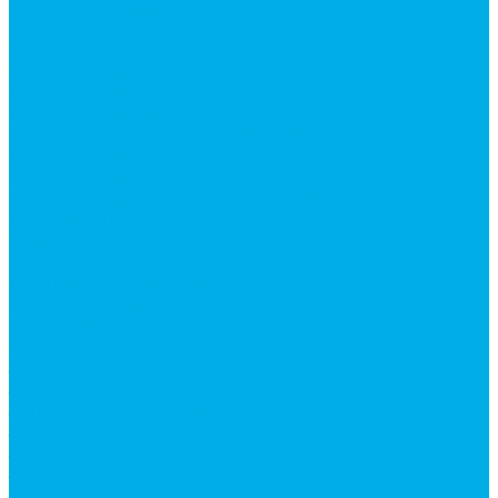
Краны шаровые 3-х ходовые
Редукционные клапаны
Модульная гидравлика
Модульные гидрораспределители
Гидрораспределители 1Р203 (CETOP8)
Гидрораспределители ВЕ10
Гидрораспределители ВЕ6 (CETOP3)
Гидрораспределители ВЕХ16 (CETOP7)
Гидрораспределители ВММ10
Гидрораспределители ВММ6 (CETOP3)
Предохранительные клапаны
Монтажные плиты
Насосы дозаторы
Адаптеры и соединения
Краны гидравлические
4-х ходовые
Фитинги для пневматики
Запчасти для спецтехники
Запчасти для BOBCAT
Запчасти для CATERPILLAR
Запчасти для JCB
Запчасти для MSt
Запчасти для TEREX
Запчасти для VOLVO