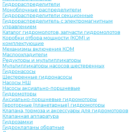
Гидрораспределители
Моноблочные распределители
Гидрораспределители секционные
Гидрораспределитель с электромагнитным
управлением
Каталог гидромолотов, запчасти гидромолотов
Коробки отбора мощности (КОМ) и
комплектующие
Механизмы включения КОМ
Маслоохладители
Редукторы и мультипликаторы
Мультипликаторы насосов шестеренных
Гидронасосы
Шестеренные гидронасосы
Насосы НШ
Насосы аксиально-поршневые
Гидромоторы
Аксиально-поршневые гидромоторы
Героторные (планетарные) гидромоторы
Клапана, тормоза и аксессуары для гидромоторов
Клапанная аппаратура
Гидрозамки
Гидроклапаны обратные