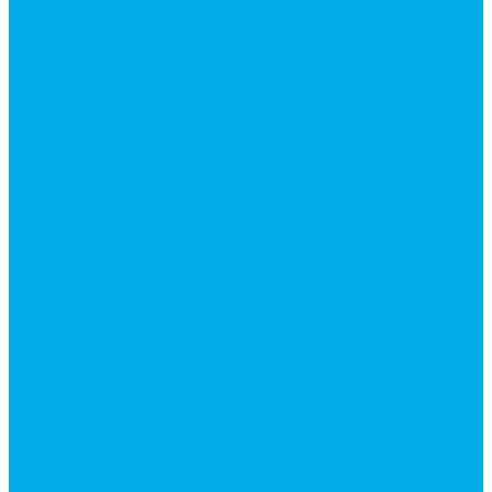
Запчасти для автокранов
Запчасти автокран Галичанин
Запчасти автокран Ивановец
Запчасти автокран Клинцы
Запчасти автокран Челябинец
Запчасти для мусоровозов
Запчасти для сельхозтехники
Наши услуги
Изготовление гидроцилиндров
Ремонт гидроцилиндров
Ремонт ковшей экскаваторов
Ремонт земснарядов и землесосов
Ремонт стрел телескопических погрузчиков
Диагностика, ремонт и обслуживание
гидравлических домкратов и гидравлических
стяжек (растяжек).
Ремонт (восстановление) методом наплавки.
Расточка отверстий.
Ремонт гидромолотов в Челябинске —
профессиональный сервис от
Уралгидрокомплект
Ремонт рам экскаваторов и перегружателей
Восстановление и ремонт стрел автокранов и