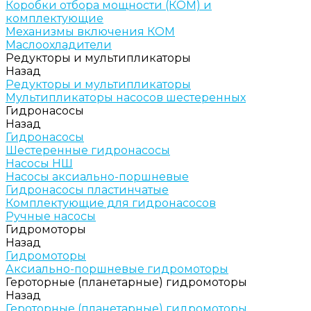
Коробки отбора мощности (КОМ) и
комплектующие
Механизмы включения КОМ
Маслоохладители
Редукторы и мультипликаторы
Назад
Редукторы и мультипликаторы
Мультипликаторы насосов шестеренных
Гидронасосы
Назад
Гидронасосы
Шестеренные гидронасосы
Насосы НШ
Насосы аксиально-поршневые
Гидронасосы пластинчатые
Комплектующие для гидронасосов
Ручные насосы
Гидромоторы
Назад
Гидромоторы
Аксиально-поршневые гидромоторы
Героторные (планетарные) гидромоторы
Назад
Героторные (планетарные) гидромоторы