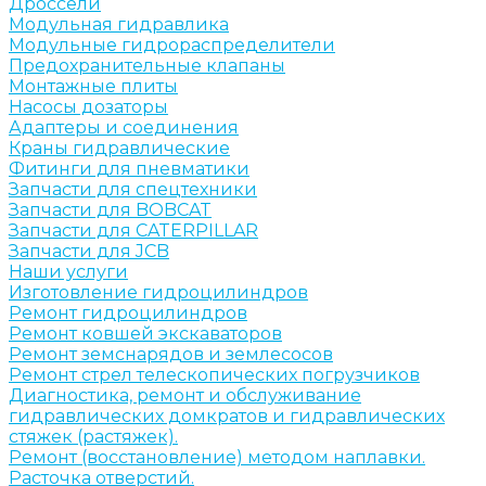
Дроссели
Модульная гидравлика
Модульные гидрораспределители
Предохранительные клапаны
Монтажные плиты
Насосы дозаторы
Адаптеры и соединения
Краны гидравлические
Фитинги для пневматики
Запчасти для спецтехники
Запчасти для BOBCAT
Запчасти для CATERPILLAR
Запчасти для JCB
Наши услуги
Изготовление гидроцилиндров
Ремонт гидроцилиндров
Ремонт ковшей экскаваторов
Ремонт земснарядов и землесосов
Ремонт стрел телескопических погрузчиков
Диагностика, ремонт и обслуживание
гидравлических домкратов и гидравлических
стяжек (растяжек).
Ремонт (восстановление) методом наплавки.
Расточка отверстий.