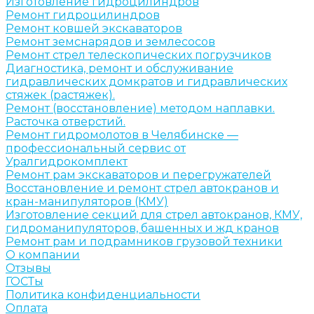
Изготовление гидроцилиндров
Ремонт гидроцилиндров
Ремонт ковшей экскаваторов
Ремонт земснарядов и землесосов
Ремонт стрел телескопических погрузчиков
Диагностика, ремонт и обслуживание
гидравлических домкратов и гидравлических
стяжек (растяжек).
Ремонт (восстановление) методом наплавки.
Расточка отверстий.
Ремонт гидромолотов в Челябинске —
профессиональный сервис от
Уралгидрокомплект
Ремонт рам экскаваторов и перегружателей
Восстановление и ремонт стрел автокранов и
кран-манипуляторов (КМУ)
Изготовление секций для стрел автокранов, КМУ,
гидроманипуляторов, башенных и жд кранов
Ремонт рам и подрамников грузовой техники
О компании
Отзывы
ГОСТы
Политика конфиденциальности
Оплата