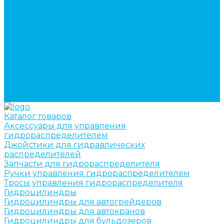
кран-манипуляторов (КМУ)
Изготовление секций для стрел автокранов, КМУ,
гидроманипуляторов, башенных и жд кранов
Ремонт рам и подрамников грузовой техники
О компании
Отзывы
ГОСТы
Политика конфиденциальности
Оплата
Доставка
Контакты
Каталог товаров
Аксессуары для управления
гидрораспределителем
Джойстики для гидравлических
распределителей
Запчасти для гидрораспределителя
Ручки управления гидрораспределителем
Тросы управления гидрораспределителя
Гидроцилиндры
Гидроцилиндры для автогрейдеров
Гидроцилиндры для автокранов
Гидроцилиндры для бульдозеров