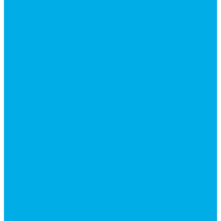
Насосы аксиально-поршневые
Гидромоторы
Аксиально-поршневые гидромоторы
Героторные (планетарные) гидромоторы
Клапана, тормоза и аксессуары для гидромоторов
Клапанная аппаратура
Гидрозамки
Гидроклапаны обратные
Дроссели
Модульная гидравлика
Модульные гидрораспределители
Предохранительные клапаны
Монтажные плиты
Насосы дозаторы
Адаптеры и соединения
Краны гидравлические
Фитинги для пневматики
Запчасти для спецтехники
Запчасти для BOBCAT
Запчасти для CATERPILLAR
Запчасти для JCB
Наши услуги
Изготовление гидроцилиндров