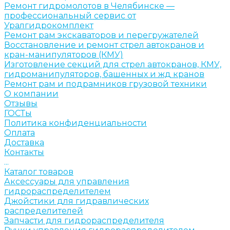
Ремонт гидромолотов в Челябинске —
профессиональный сервис от
Уралгидрокомплект
Ремонт рам экскаваторов и перегружателей
Восстановление и ремонт стрел автокранов и
кран-манипуляторов (КМУ)
Изготовление секций для стрел автокранов, КМУ,
гидроманипуляторов, башенных и жд кранов
Ремонт рам и подрамников грузовой техники
О компании
Отзывы
ГОСТы
Политика конфиденциальности
Оплата
Доставка
Контакты
...
Каталог товаров
Аксессуары для управления
гидрораспределителем
Джойстики для гидравлических
распределителей
Запчасти для гидрораспределителя