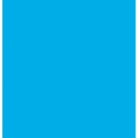
Контакты
...
Каталог товаров
Аксессуары для управления
гидрораспределителем
Джойстики для гидравлических
распределителей
Запчасти для гидрораспределителя
Ручки управления гидрораспределителем
Тросы управления гидрораспределителя
Гидроцилиндры
Гидроцилиндры для автогрейдеров
Гидроцилиндры для автокранов
Гидроцилиндры для бульдозеров
Гидроцилиндры для буровой техники
Гидроцилиндры для гидроподъемников
Гидроцилиндры для импортной спецтехники
Гидроцилиндры Caterpillar
Гидроцилиндры Doosan
Гидроцилиндры Hitachi
Гидроцилиндры Hyundai
Гидроцилиндры JCB
Гидроцилиндры Komatsu