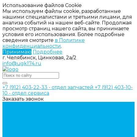
Использование файлов Cookie
Мы используем файлы cookie, разработанные
нашими специалистами и третьими лицами, для
анализа событий на нашем веб-сайте. Продолжая
просмотр страниц нашего сайта, вы принимаете
условия его использования. Более подробные
сведения смотрите
в Политике
конфиденциальности
.
Принимаю
Подробнее
г. Челябинск, Цинковая, 2а/2
info@ugk174.ru
+7 (912) 403-22-33 - отдел запчастей
+7 (912) 403-10-
10 - отдел сервиса
Заказать звонок
Каталог товаров
Аксессуары для управления
гидрораспределителем
Джойстики для гидравлических
распределителей
Запчасти для гидрораспределителя