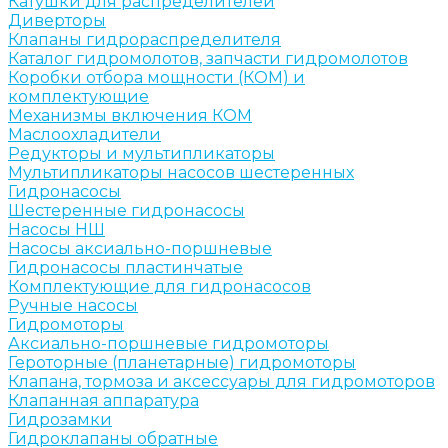
Катушки для распределителей
Диверторы
Клапаны гидрораспределителя
Каталог гидромолотов, запчасти гидромолотов
Коробки отбора мощности (КОМ) и
комплектующие
Механизмы включения КОМ
Маслоохладители
Редукторы и мультипликаторы
Мультипликаторы насосов шестеренных
Гидронасосы
Шестеренные гидронасосы
Насосы НШ
Насосы аксиально-поршневые
Гидронасосы пластинчатые
Комплектующие для гидронасосов
Ручные насосы
Гидромоторы
Аксиально-поршневые гидромоторы
Героторные (планетарные) гидромоторы
Клапана, тормоза и аксессуары для гидромоторов
Клапанная аппаратура
Гидрозамки
Гидроклапаны обратные