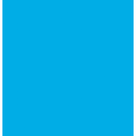
Гидроцилиндры Volvo
Гидроцилиндры для катков
Гидроцилиндры для коммунальной техники
Гидроцилиндры для манипуляторов
Гидроцилиндры для погрузчиков
Гидроцилиндры для прицепов и самосвалов
Гидроцилиндры для тракторов и сельхозтехники
Гидроцилиндры для экскаваторов
Фильтры
Магистральные фильтры
Сливные фильтры
Напорные фильтры
Всасывающие фильтры
Сливные фильтры - производство Китай
Фильтры очистки масла
Гидрораспределители
Моноблочные распределители
Гидрораспределители секционные
Гидрораспределитель с электромагнитным
управлением
Распределители тракторные
Катушки для распределителей
Диверторы
Клапаны гидрораспределителя