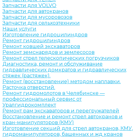
Запчасти для VOLVO
Запчасти для автокранов
Запчасти для мусоровозов
Запчасти для сельхозтехники
Наши услуги
Изготовление гидроцилиндров
Ремонт гидроцилиндров
Ремонт ковшей экскаваторов
Ремонт земснарядов и землесосов
Ремонт стрел телескопических погрузчиков
Диагностика, ремонт и обслуживание
гидравлических домкратов и гидравлических
стяжек (растяжек).
Ремонт (восстановление) методом наплавки.
Расточка отверстий.
Ремонт гидромолотов в Челябинске —
профессиональный сервис от
Уралгидрокомплект
Ремонт рам экскаваторов и перегружателей
Восстановление и ремонт стрел автокранов и
кран-манипуляторов (КМУ)
Изготовление секций для стрел автокранов, КМУ,
гидроманипуляторов, башенных и жд кранов