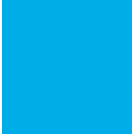
Ремонт гидроцилиндров
Ремонт ковшей экскаваторов
Ремонт земснарядов и землесосов
Ремонт стрел телескопических погрузчиков
Диагностика, ремонт и обслуживание
гидравлических домкратов и гидравлических
стяжек (растяжек).
Ремонт (восстановление) методом наплавки.
Расточка отверстий.
Ремонт гидромолотов в Челябинске —
профессиональный сервис от
Уралгидрокомплект
Ремонт рам экскаваторов и перегружателей
Восстановление и ремонт стрел автокранов и
кран-манипуляторов (КМУ)
Изготовление секций для стрел автокранов, КМУ,
гидроманипуляторов, башенных и жд кранов
Ремонт рам и подрамников грузовой техники
О компании
Отзывы
ГОСТы
Политика конфиденциальности
Оплата
Доставка