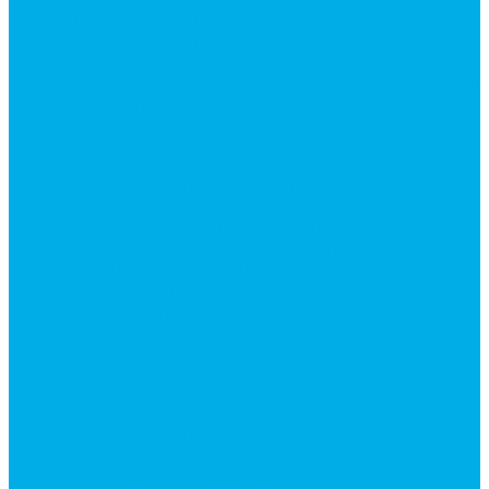
Гидромоторы серии MP
Гидромоторы серии ZBMR с тормозом
Гидромоторы серии МH
Клапана, тормоза и аксессуары для гидромоторов
Клапанная аппаратура
Гидрозамки
Гидроклапаны обратные
Дроссели
Дроссели VRB двунаправленный
Дроссели STB(F) двунаправленные
Дроссели VRF с обратным клапаном
Дроссель VRFB 90° двунаправленный
Дроссель двунаправленный L (LSQ)
Дроссель с обратным клапаном LA (LSQ)
Клапаны тормозные
Последовательные клапаны
Предохранительные клапаны
Регуляторы расхода
Блоки клапанные
Диверторы
Клапаны ограничения хода
Краны шаровые (стальные)
Краны шаровые 2-х ходовые