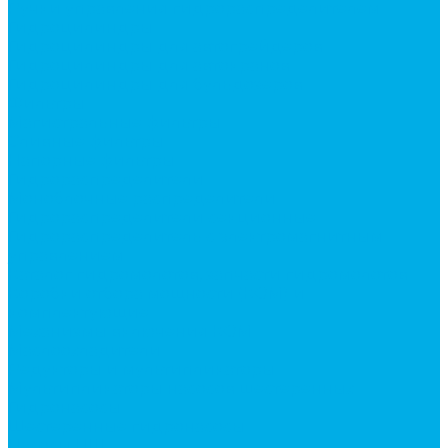
Ручки управления гидрораспределителем
Гидроцилиндры
Гидроцилиндры для автогрейдеров
Гидроцилиндры для автокранов
Гидроцилиндры для бульдозеров
Фильтры
Магистральные фильтры
Сливные фильтры
Напорные фильтры
Гидрораспределители
Моноблочные распределители
Гидрораспределители секционные
Гидрораспределитель с электромагнитным
управлением
Каталог гидромолотов, запчасти гидромолотов
Коробки отбора мощности (КОМ) и
комплектующие
Механизмы включения КОМ
Маслоохладители
Редукторы и мультипликаторы
Мультипликаторы насосов шестеренных
Гидронасосы
Шестеренные гидронасосы
Насосы НШ