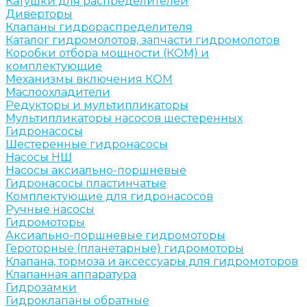
Катушки для распределителей
Диверторы
Клапаны гидрораспределителя
Каталог гидромолотов, запчасти гидромолотов
Коробки отбора мощности (КОМ) и
комплектующие
Механизмы включения КОМ
Маслоохладители
Редукторы и мультипликаторы
Мультипликаторы насосов шестеренных
Гидронасосы
Шестеренные гидронасосы
Насосы НШ
Насосы аксиально-поршневые
Гидронасосы пластинчатые
Комплектующие для гидронасосов
Ручные насосы
Гидромоторы
Аксиально-поршневые гидромоторы
Героторные (планетарные) гидромоторы
Клапана, тормоза и аксессуары для гидромоторов
Клапанная аппаратура
Гидрозамки
Гидроклапаны обратные