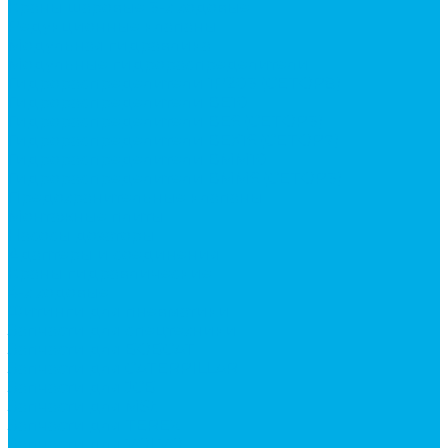
Краны шаровые 3-х ходовые
Редукционные клапаны
Модульная гидравлика
Модульные гидрораспределители
Гидрораспределители 1Р203 (CETOP8)
Гидрораспределители ВЕ10
Гидрораспределители ВЕ6 (CETOP3)
Гидрораспределители ВЕХ16 (CETOP7)
Гидрораспределители ВММ10
Гидрораспределители ВММ6 (CETOP3)
Предохранительные клапаны
Монтажные плиты
Насосы дозаторы
Адаптеры и соединения
Краны гидравлические
4-х ходовые
Фитинги для пневматики
Запчасти для спецтехники
Запчасти для BOBCAT
Запчасти для CATERPILLAR
Запчасти для JCB
Запчасти для MSt
Запчасти для TEREX
Запчасти для VOLVO