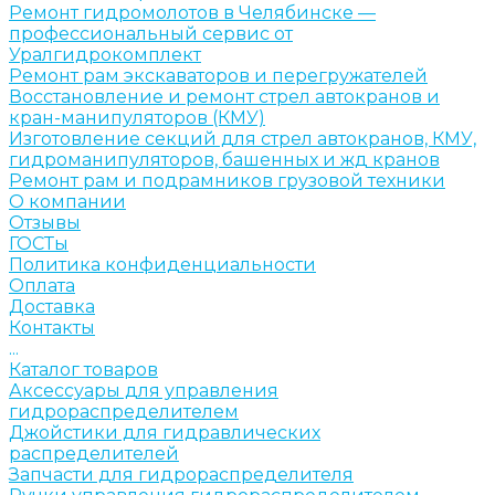
Ремонт гидромолотов в Челябинске —
профессиональный сервис от
Уралгидрокомплект
Ремонт рам экскаваторов и перегружателей
Восстановление и ремонт стрел автокранов и
кран-манипуляторов (КМУ)
Изготовление секций для стрел автокранов, КМУ,
гидроманипуляторов, башенных и жд кранов
Ремонт рам и подрамников грузовой техники
О компании
Отзывы
ГОСТы
Политика конфиденциальности
Оплата
Доставка
Контакты
...
Каталог товаров
Аксессуары для управления
гидрораспределителем
Джойстики для гидравлических
распределителей
Запчасти для гидрораспределителя