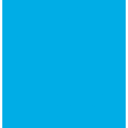
Каталог гидромолотов, запчасти гидромолотов
Коробки отбора мощности (КОМ) и
комплектующие
Механизмы включения КОМ
Маслоохладители
Редукторы и мультипликаторы
Мультипликаторы насосов шестеренных
Гидронасосы
Шестеренные гидронасосы
Насосы НШ
Насосы аксиально-поршневые
Гидронасосы пластинчатые
Комплектующие для гидронасосов
Ручные насосы
Гидромоторы
Аксиально-поршневые гидромоторы
Героторные (планетарные) гидромоторы
Гидромоторы серии BM3, BM3Y, BM3W, BM3WY
Гидромоторы серии BMM
Гидромоторы серии BMP, BMPY, BMPW
Гидромоторы серии BMRW1
Гидромоторы серии BМ4, BM4U, BМ4WU
Гидромоторы серии BМH
Гидромоторы серии BМR, BMRY, BМRE