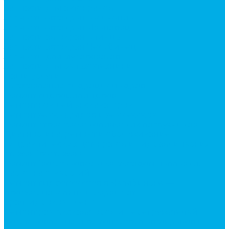
Запчасти для автокранов
Запчасти автокран Галичанин
Запчасти автокран Ивановец
Запчасти автокран Клинцы
Запчасти автокран Челябинец
Запчасти для мусоровозов
Запчасти для сельхозтехники
Наши услуги
Изготовление гидроцилиндров
Ремонт гидроцилиндров
Ремонт ковшей экскаваторов
Ремонт земснарядов и землесосов
Ремонт стрел телескопических погрузчиков
Диагностика, ремонт и обслуживание
гидравлических домкратов и гидравлических
стяжек (растяжек).
Ремонт (восстановление) методом наплавки.
Расточка отверстий.
Ремонт гидромолотов в Челябинске —
профессиональный сервис от
Уралгидрокомплект
Ремонт рам экскаваторов и перегружателей
Восстановление и ремонт стрел автокранов и