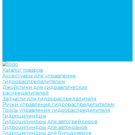
кран-манипуляторов (КМУ)
Изготовление секций для стрел автокранов, КМУ,
гидроманипуляторов, башенных и жд кранов
Ремонт рам и подрамников грузовой техники
О компании
Отзывы
ГОСТы
Политика конфиденциальности
Оплата
Доставка
Контакты
Каталог товаров
Аксессуары для управления
гидрораспределителем
Джойстики для гидравлических
распределителей
Запчасти для гидрораспределителя
Ручки управления гидрораспределителем
Тросы управления гидрораспределителя
Гидроцилиндры
Гидроцилиндры для автогрейдеров
Гидроцилиндры для автокранов
Гидроцилиндры для бульдозеров