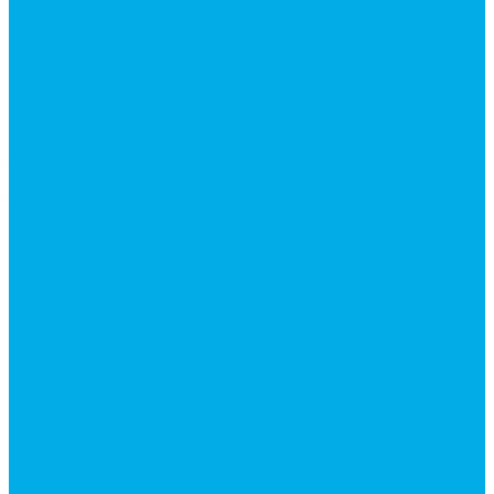
Контакты
...
Каталог товаров
Аксессуары для управления
гидрораспределителем
Джойстики для гидравлических
распределителей
Запчасти для гидрораспределителя
Ручки управления гидрораспределителем
Тросы управления гидрораспределителя
Гидроцилиндры
Гидроцилиндры для автогрейдеров
Гидроцилиндры для автокранов
Гидроцилиндры для бульдозеров
Гидроцилиндры для буровой техники
Гидроцилиндры для гидроподъемников
Гидроцилиндры для импортной спецтехники
Гидроцилиндры Caterpillar
Гидроцилиндры Doosan
Гидроцилиндры Hitachi
Гидроцилиндры Hyundai
Гидроцилиндры JCB
Гидроцилиндры Komatsu