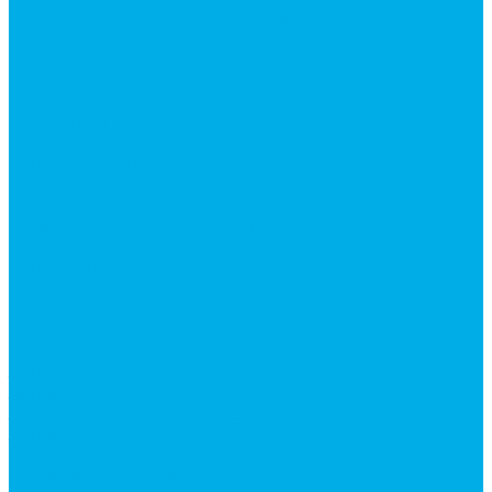
Насосы аксиально-поршневые
Гидромоторы
Аксиально-поршневые гидромоторы
Героторные (планетарные) гидромоторы
Клапана, тормоза и аксессуары для гидромоторов
Клапанная аппаратура
Гидрозамки
Гидроклапаны обратные
Дроссели
Модульная гидравлика
Модульные гидрораспределители
Предохранительные клапаны
Монтажные плиты
Насосы дозаторы
Адаптеры и соединения
Краны гидравлические
Фитинги для пневматики
Запчасти для спецтехники
Запчасти для BOBCAT
Запчасти для CATERPILLAR
Запчасти для JCB
Наши услуги
Изготовление гидроцилиндров