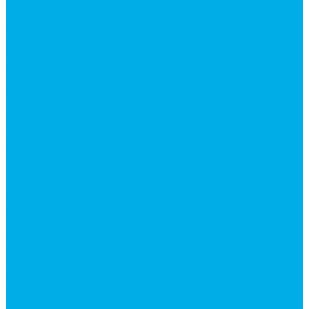
Гидроцилиндры Volvo
Гидроцилиндры для катков
Гидроцилиндры для коммунальной техники
Гидроцилиндры для манипуляторов
Гидроцилиндры для погрузчиков
Гидроцилиндры для прицепов и самосвалов
Гидроцилиндры для тракторов и сельхозтехники
Гидроцилиндры для экскаваторов
Фильтры
Магистральные фильтры
Сливные фильтры
Напорные фильтры
Всасывающие фильтры
Сливные фильтры - производство Китай
Фильтры очистки масла
Гидрораспределители
Моноблочные распределители
Гидрораспределители секционные
Гидрораспределитель с электромагнитным
управлением
Распределители тракторные
Катушки для распределителей
Диверторы
Клапаны гидрораспределителя