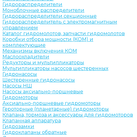
Гидрораспределители
Моноблочные распределители
Гидрораспределители секционные
Гидрораспределитель с электромагнитным
управлением
Каталог гидромолотов, запчасти гидромолотов
Коробки отбора мощности (КОМ) и
комплектующие
Механизмы включения КОМ
Маслоохладители
Редукторы и мультипликаторы
Мультипликаторы насосов шестеренных
Гидронасосы
Шестеренные гидронасосы
Насосы НШ
Насосы аксиально-поршневые
Гидромоторы
Аксиально-поршневые гидромоторы
Героторные (планетарные) гидромоторы
Клапана, тормоза и аксессуары для гидромоторов
Клапанная аппаратура
Гидрозамки
Гидроклапаны обратные