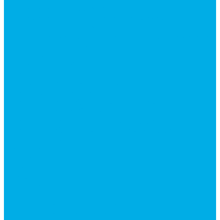
Гидромоторы серии MP
Гидромоторы серии ZBMR с тормозом
Гидромоторы серии МH
Клапана, тормоза и аксессуары для гидромоторов
Клапанная аппаратура
Гидрозамки
Гидроклапаны обратные
Дроссели
Дроссели VRB двунаправленный
Дроссели STB(F) двунаправленные
Дроссели VRF с обратным клапаном
Дроссель VRFB 90° двунаправленный
Дроссель двунаправленный L (LSQ)
Дроссель с обратным клапаном LA (LSQ)
Клапаны тормозные
Последовательные клапаны
Предохранительные клапаны
Регуляторы расхода
Блоки клапанные
Диверторы
Клапаны ограничения хода
Краны шаровые (стальные)
Краны шаровые 2-х ходовые