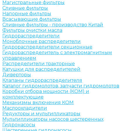
Магистральные фильтры
Сливные фильтры
Напорные фильтры
Всасывающие фильтры
Сливные фильтры - производство Китай
Фильтры очистки масла
Гидрораспределители
Моноблочные распределители
Гидрораспределители секционные
Гидрораспределитель с электромагнитным
управлением
Распределители тракторные
Катушки для распределителей
Диверторы
Клапаны гидрораспределителя
Каталог гидромолотов, запчасти гидромолотов
Коробки отбора мощности (КОМ) и
комплектующие
Механизмы включения КОМ
Маслоохладители
Редукторы и мультипликаторы
Мультипликаторы насосов шестеренных
Гидронасосы
Шестеренные гидронасосы