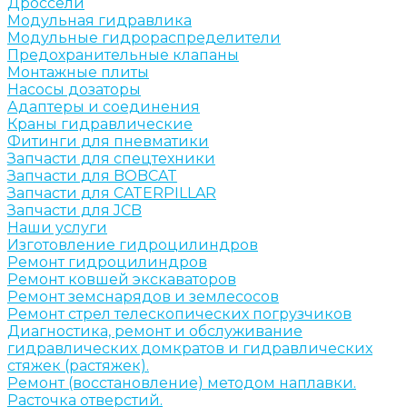
Дроссели
Модульная гидравлика
Модульные гидрораспределители
Предохранительные клапаны
Монтажные плиты
Насосы дозаторы
Адаптеры и соединения
Краны гидравлические
Фитинги для пневматики
Запчасти для спецтехники
Запчасти для BOBCAT
Запчасти для CATERPILLAR
Запчасти для JCB
Наши услуги
Изготовление гидроцилиндров
Ремонт гидроцилиндров
Ремонт ковшей экскаваторов
Ремонт земснарядов и землесосов
Ремонт стрел телескопических погрузчиков
Диагностика, ремонт и обслуживание
гидравлических домкратов и гидравлических
стяжек (растяжек).
Ремонт (восстановление) методом наплавки.
Расточка отверстий.