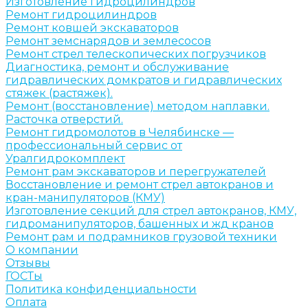
Изготовление гидроцилиндров
Ремонт гидроцилиндров
Ремонт ковшей экскаваторов
Ремонт земснарядов и землесосов
Ремонт стрел телескопических погрузчиков
Диагностика, ремонт и обслуживание
гидравлических домкратов и гидравлических
стяжек (растяжек).
Ремонт (восстановление) методом наплавки.
Расточка отверстий.
Ремонт гидромолотов в Челябинске —
профессиональный сервис от
Уралгидрокомплект
Ремонт рам экскаваторов и перегружателей
Восстановление и ремонт стрел автокранов и
кран-манипуляторов (КМУ)
Изготовление секций для стрел автокранов, КМУ,
гидроманипуляторов, башенных и жд кранов
Ремонт рам и подрамников грузовой техники
О компании
Отзывы
ГОСТы
Политика конфиденциальности
Оплата