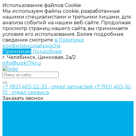
Использование файлов Cookie
Мы используем файлы cookie, разработанные
нашими специалистами и третьими лицами, для
анализа событий на нашем веб-сайте. Продолжая
просмотр страниц нашего сайта, вы принимаете
условия его использования. Более подробные
сведения смотрите
в Политике
конфиденциальности
.
Принимаю
Подробнее
г. Челябинск, Цинковая, 2а/2
info@ugk174.ru
+7 (912) 403-22-33 - отдел запчастей
+7 (912) 403-10-
10 - отдел сервиса
Заказать звонок
Каталог товаров
Аксессуары для управления
гидрораспределителем
Джойстики для гидравлических
распределителей
Запчасти для гидрораспределителя