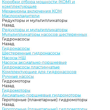
Коробки отбора мощности (КОМ) и
комплектующие
Механизмы включения КОМ
Маслоохладители
Редукторы и мультипликаторы
Назад
Редукторы и мультипликаторы
Мультипликаторы насосов шестеренных
Гидронасосы
Назад
Гидронасосы
Шестеренные гидронасосы
Насосы НШ
Насосы аксиально-поршневые
Гидронасосы пластинчатые
Комплектующие для гидронасосов
Ручные насосы
Гидромоторы
Назад
Гидромоторы
Аксиально-поршневые гидромоторы
Героторные (планетарные) гидромоторы
Назад
Героторные (планетарные) гидромоторы