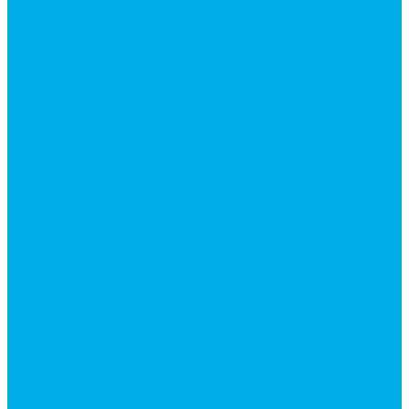
Ремонт гидроцилиндров
Ремонт ковшей экскаваторов
Ремонт земснарядов и землесосов
Ремонт стрел телескопических погрузчиков
Диагностика, ремонт и обслуживание
гидравлических домкратов и гидравлических
стяжек (растяжек).
Ремонт (восстановление) методом наплавки.
Расточка отверстий.
Ремонт гидромолотов в Челябинске —
профессиональный сервис от
Уралгидрокомплект
Ремонт рам экскаваторов и перегружателей
Восстановление и ремонт стрел автокранов и
кран-манипуляторов (КМУ)
Изготовление секций для стрел автокранов, КМУ,
гидроманипуляторов, башенных и жд кранов
Ремонт рам и подрамников грузовой техники
О компании
Отзывы
ГОСТы
Политика конфиденциальности
Оплата
Доставка