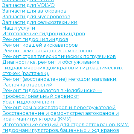
Запчасти для VOLVO
Запчасти для автокранов
Запчасти для мусоровозов
Запчасти для сельхозтехники
Наши услуги
Изготовление гидроцилиндров
Ремонт гидроцилиндров
Ремонт ковшей экскаваторов
Ремонт земснарядов и землесосов
Ремонт стрел телескопических погрузчиков
Диагностика, ремонт и обслуживание
гидравлических домкратов и гидравлических
стяжек (растяжек).
Ремонт (восстановление) методом наплавки.
Расточка отверстий.
Ремонт гидромолотов в Челябинске —
профессиональный сервис от
Уралгидрокомплект
Ремонт рам экскаваторов и перегружателей
Восстановление и ремонт стрел автокранов и
кран-манипуляторов (КМУ)
Изготовление секций для стрел автокранов, КМУ,
гидроманипуляторов, башенных и жд кранов