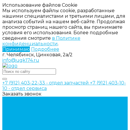
Использование файлов Cookie
Мы используем файлы cookie, разработанные
нашими специалистами и третьими лицами, для
анализа событий на нашем веб-сайте. Продолжая
просмотр страниц нашего сайта, вы принимаете
условия его использования. Более подробные
сведения смотрите
в Политике
конфиденциальности
.
Принимаю
Подробнее
г. Челябинск, Цинковая, 2а/2
info@ugk174.ru
+7 (912) 403-22-33 - отдел запчастей
+7 (912) 403-10-
10 - отдел сервиса
Заказать звонок
...
Каталог товаров
Аксессуары для управления
гидрораспределителем
Джойстики для гидравлических
распределителей