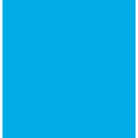
Запчасти для гидрораспределителя
Ручки управления гидрораспределителем
Тросы управления гидрораспределителя
Гидроцилиндры
Гидроцилиндры для автогрейдеров
Гидроцилиндры для автокранов
Гидроцилиндры для бульдозеров
Гидроцилиндры для буровой техники
Гидроцилиндры для гидроподъемников
Гидроцилиндры для импортной спецтехники
Гидроцилиндры Caterpillar
Гидроцилиндры Doosan
Гидроцилиндры Hitachi
Гидроцилиндры Hyundai
Гидроцилиндры JCB
Гидроцилиндры Komatsu
Гидроцилиндры Volvo
Гидроцилиндры для катков
Гидроцилиндры для коммунальной техники
Гидроцилиндры для манипуляторов
Гидроцилиндры для погрузчиков
Гидроцилиндры для прицепов и самосвалов
Гидроцилиндры для тракторов и сельхозтехники
Гидроцилиндры для экскаваторов