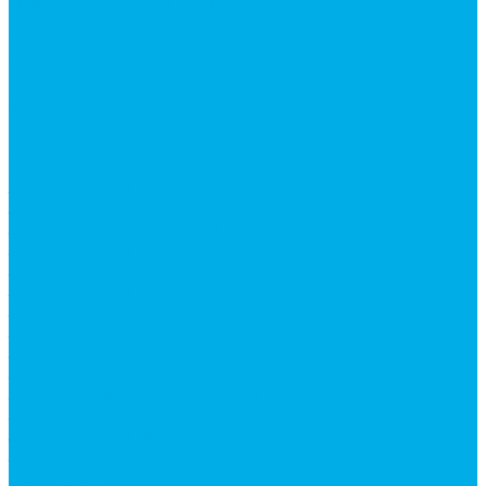
Гидрораспределители ВММ10
Гидрораспределители ВММ6 (CETOP3)
Предохранительные клапаны
Монтажные плиты
Насосы дозаторы
Адаптеры и соединения
Краны гидравлические
4-х ходовые
Фитинги для пневматики
Запчасти для спецтехники
Запчасти для BOBCAT
Запчасти для CATERPILLAR
Запчасти для JCB
Запчасти для MSt
Запчасти для TEREX
Запчасти для VOLVO
Запчасти для автокранов
Запчасти автокран Галичанин
Запчасти автокран Ивановец
Запчасти автокран Клинцы
Запчасти автокран Челябинец
Запчасти для мусоровозов
Запчасти для сельхозтехники
Наши услуги