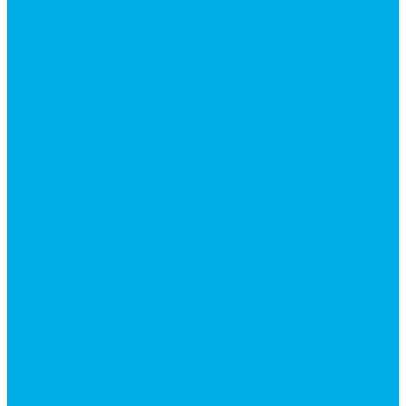
Дроссели
Дроссели VRB двунаправленный
Дроссели STB(F) двунаправленные
Дроссели VRF с обратным клапаном
Дроссель VRFB 90° двунаправленный
Дроссель двунаправленный L (LSQ)
Дроссель с обратным клапаном LA (LSQ)
Клапаны тормозные
Последовательные клапаны
Предохранительные клапаны
Регуляторы расхода
Блоки клапанные
Диверторы
Краны шаровые (стальные)
Краны шаровые 2-х ходовые
Краны шаровые 3-х ходовые
Редукционные клапаны
Модульная гидравлика
Модульные гидрораспределители
Гидрораспределители 1Р203 (CETOP8)
Гидрораспределители ВЕ10
Гидрораспределители ВЕ6 (CETOP3)
Гидрораспределители ВЕХ16 (CETOP7)