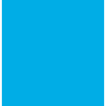
Фильтры
Магистральные фильтры
Сливные фильтры
Напорные фильтры
Всасывающие фильтры
Сливные фильтры - производство Китай
Фильтры очистки масла
Гидрораспределители
Моноблочные распределители
Гидрораспределители секционные
Гидрораспределитель с электромагнитным
управлением
Распределители тракторные
Катушки для распределителей
Диверторы
Клапаны гидрораспределителя
Каталог гидромолотов, запчасти гидромолотов
Коробки отбора мощности (КОМ) и
комплектующие
Механизмы включения КОМ
Маслоохладители
Редукторы и мультипликаторы
Мультипликаторы насосов шестеренных