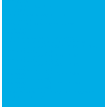
Гидронасосы
Шестеренные гидронасосы
Насосы НШ
Насосы аксиально-поршневые
Гидронасосы пластинчатые
Комплектующие для гидронасосов
Ручные насосы
Гидромоторы
Аксиально-поршневые гидромоторы
Героторные (планетарные) гидромоторы
Гидромоторы серии BM3, BM3Y, BM3W, BM3WY
Гидромоторы серии BMM
Гидромоторы серии BMP, BMPY, BMPW
Гидромоторы серии BMRW1
Гидромоторы серии BМ4, BM4U, BМ4WU
Гидромоторы серии BМH
Гидромоторы серии BМR, BMRY, BМRE
Гидромоторы серии MP
Гидромоторы серии ZBMR с тормозом
Гидромоторы серии МH
Клапана, тормоза и аксессуары для гидромоторов
Клапанная аппаратура
Гидрозамки
Гидроклапаны обратные