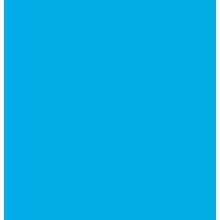
Изготовление гидроцилиндров
Ремонт гидроцилиндров
Ремонт ковшей экскаваторов
Ремонт земснарядов и землесосов
Ремонт стрел телескопических погрузчиков
Диагностика, ремонт и обслуживание
гидравлических домкратов и гидравлических
стяжек (растяжек).
Ремонт (восстановление) методом наплавки.
Расточка отверстий.
Ремонт гидромолотов в Челябинске —
профессиональный сервис от
Уралгидрокомплект
Ремонт рам экскаваторов и перегружателей
Восстановление и ремонт стрел автокранов и
кран-манипуляторов (КМУ)
Изготовление секций для стрел автокранов, КМУ,
гидроманипуляторов, башенных и жд кранов
Ремонт рам и подрамников грузовой техники
О компании
Отзывы
ГОСТы
Политика конфиденциальности
Оплата