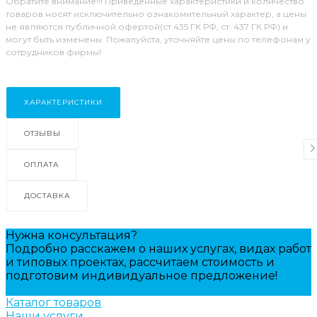
Обратите внимание!!! Приведенные характеристики и количество
товаров носят исключительно ознакомительный характер, а цены
не являются публичной офертой(ст.435 ГК РФ, ст. 437 ГК РФ) и
могут быть изменены. Пожалуйста, уточняйте цены по телефонам у
сотрудников фирмы!
ХАРАКТЕРИСТИКИ
ОТЗЫВЫ
ОПЛАТА
ДОСТАВКА
Нужна консультация?
Подробно расскажем о наших услугах, видах работ
и типовых проектах, рассчитаем стоимость и
подготовим индивидуальное предложение!
Задать вопрос
Каталог товаров
Наши услуги