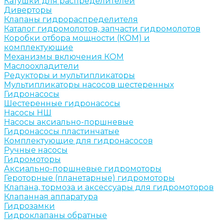
Катушки для распределителей
Диверторы
Клапаны гидрораспределителя
Каталог гидромолотов, запчасти гидромолотов
Коробки отбора мощности (КОМ) и
комплектующие
Механизмы включения КОМ
Маслоохладители
Редукторы и мультипликаторы
Мультипликаторы насосов шестеренных
Гидронасосы
Шестеренные гидронасосы
Насосы НШ
Насосы аксиально-поршневые
Гидронасосы пластинчатые
Комплектующие для гидронасосов
Ручные насосы
Гидромоторы
Аксиально-поршневые гидромоторы
Героторные (планетарные) гидромоторы
Клапана, тормоза и аксессуары для гидромоторов
Клапанная аппаратура
Гидрозамки
Гидроклапаны обратные