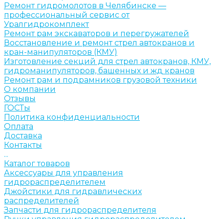
Ремонт гидромолотов в Челябинске —
профессиональный сервис от
Уралгидрокомплект
Ремонт рам экскаваторов и перегружателей
Восстановление и ремонт стрел автокранов и
кран-манипуляторов (КМУ)
Изготовление секций для стрел автокранов, КМУ,
гидроманипуляторов, башенных и жд кранов
Ремонт рам и подрамников грузовой техники
О компании
Отзывы
ГОСТы
Политика конфиденциальности
Оплата
Доставка
Контакты
...
Каталог товаров
Аксессуары для управления
гидрораспределителем
Джойстики для гидравлических
распределителей
Запчасти для гидрораспределителя