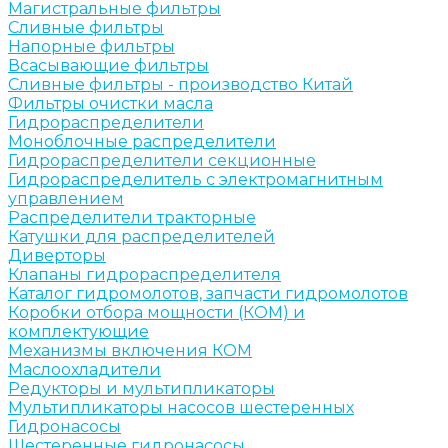
Магистральные фильтры
Сливные фильтры
Напорные фильтры
Всасывающие фильтры
Сливные фильтры - производство Китай
Фильтры очистки масла
Гидрораспределители
Моноблочные распределители
Гидрораспределители секционные
Гидрораспределитель с электромагнитным
управлением
Распределители тракторные
Катушки для распределителей
Диверторы
Клапаны гидрораспределителя
Каталог гидромолотов, запчасти гидромолотов
Коробки отбора мощности (КОМ) и
комплектующие
Механизмы включения КОМ
Маслоохладители
Редукторы и мультипликаторы
Мультипликаторы насосов шестеренных
Гидронасосы
Шестеренные гидронасосы