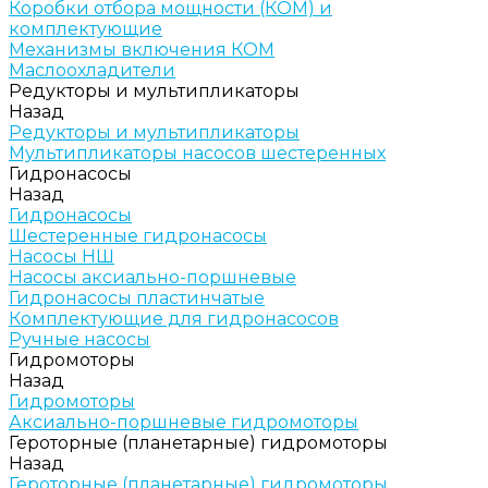
Коробки отбора мощности (КОМ) и
комплектующие
Механизмы включения КОМ
Маслоохладители
Редукторы и мультипликаторы
Назад
Редукторы и мультипликаторы
Мультипликаторы насосов шестеренных
Гидронасосы
Назад
Гидронасосы
Шестеренные гидронасосы
Насосы НШ
Насосы аксиально-поршневые
Гидронасосы пластинчатые
Комплектующие для гидронасосов
Ручные насосы
Гидромоторы
Назад
Гидромоторы
Аксиально-поршневые гидромоторы
Героторные (планетарные) гидромоторы
Назад
Героторные (планетарные) гидромоторы