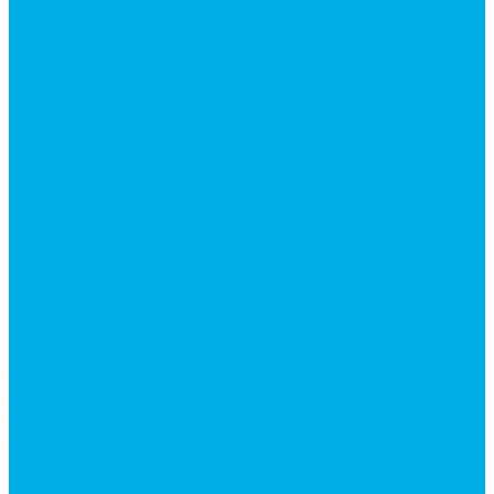
Насосы аксиально-поршневые
Гидромоторы
Аксиально-поршневые гидромоторы
Героторные (планетарные) гидромоторы
Клапана, тормоза и аксессуары для гидромоторов
Клапанная аппаратура
Гидрозамки
Гидроклапаны обратные
Дроссели
Модульная гидравлика
Модульные гидрораспределители
Предохранительные клапаны
Монтажные плиты
Насосы дозаторы
Адаптеры и соединения
Краны гидравлические
Фитинги для пневматики
Запчасти для спецтехники
Запчасти для BOBCAT
Запчасти для CATERPILLAR
Запчасти для JCB
Наши услуги
Изготовление гидроцилиндров