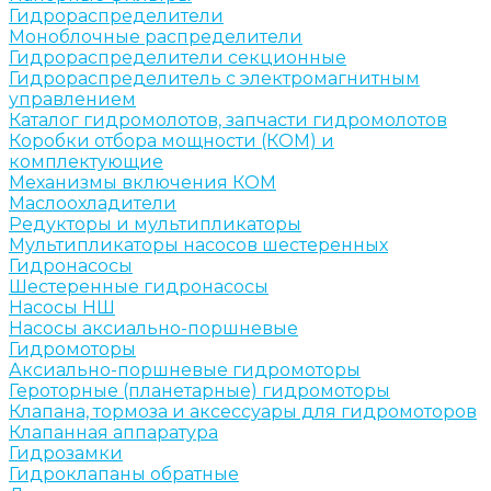
Гидрораспределители
Моноблочные распределители
Гидрораспределители секционные
Гидрораспределитель с электромагнитным
управлением
Каталог гидромолотов, запчасти гидромолотов
Коробки отбора мощности (КОМ) и
комплектующие
Механизмы включения КОМ
Маслоохладители
Редукторы и мультипликаторы
Мультипликаторы насосов шестеренных
Гидронасосы
Шестеренные гидронасосы
Насосы НШ
Насосы аксиально-поршневые
Гидромоторы
Аксиально-поршневые гидромоторы
Героторные (планетарные) гидромоторы
Клапана, тормоза и аксессуары для гидромоторов
Клапанная аппаратура
Гидрозамки
Гидроклапаны обратные