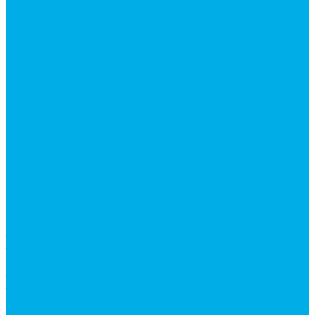
Краны шаровые 3-х ходовые
Редукционные клапаны
Модульная гидравлика
Модульные гидрораспределители
Гидрораспределители 1Р203 (CETOP8)
Гидрораспределители ВЕ10
Гидрораспределители ВЕ6 (CETOP3)
Гидрораспределители ВЕХ16 (CETOP7)
Гидрораспределители ВММ10
Гидрораспределители ВММ6 (CETOP3)
Предохранительные клапаны
Монтажные плиты
Насосы дозаторы
Адаптеры и соединения
Краны гидравлические
4-х ходовые
Фитинги для пневматики
Запчасти для спецтехники
Запчасти для BOBCAT
Запчасти для CATERPILLAR
Запчасти для JCB
Запчасти для MSt
Запчасти для TEREX
Запчасти для VOLVO