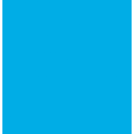
Ремонт гидроцилиндров
Ремонт ковшей экскаваторов
Ремонт земснарядов и землесосов
Ремонт стрел телескопических погрузчиков
Диагностика, ремонт и обслуживание
гидравлических домкратов и гидравлических
стяжек (растяжек).
Ремонт (восстановление) методом наплавки.
Расточка отверстий.
Ремонт гидромолотов в Челябинске —
профессиональный сервис от
Уралгидрокомплект
Ремонт рам экскаваторов и перегружателей
Восстановление и ремонт стрел автокранов и
кран-манипуляторов (КМУ)
Изготовление секций для стрел автокранов, КМУ,
гидроманипуляторов, башенных и жд кранов
Ремонт рам и подрамников грузовой техники
О компании
Отзывы
ГОСТы
Политика конфиденциальности
Оплата
Доставка