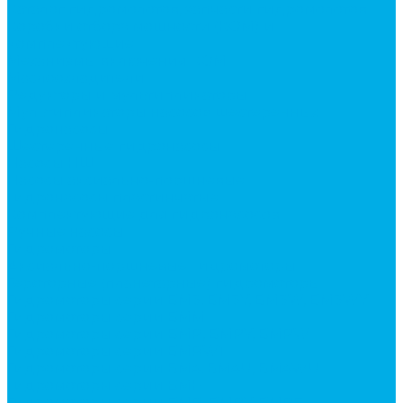
Каталог гидромолотов, запчасти гидромолотов
Коробки отбора мощности (КОМ) и
комплектующие
Механизмы включения КОМ
Маслоохладители
Редукторы и мультипликаторы
Мультипликаторы насосов шестеренных
Гидронасосы
Шестеренные гидронасосы
Насосы НШ
Насосы аксиально-поршневые
Гидронасосы пластинчатые
Комплектующие для гидронасосов
Ручные насосы
Гидромоторы
Аксиально-поршневые гидромоторы
Героторные (планетарные) гидромоторы
Гидромоторы серии BM3, BM3Y, BM3W, BM3WY
Гидромоторы серии BMM
Гидромоторы серии BMP, BMPY, BMPW
Гидромоторы серии BMRW1
Гидромоторы серии BМ4, BM4U, BМ4WU
Гидромоторы серии BМH
Гидромоторы серии BМR, BMRY, BМRE