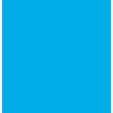
Гидроцилиндры Volvo
Гидроцилиндры для катков
Гидроцилиндры для коммунальной техники
Гидроцилиндры для манипуляторов
Гидроцилиндры для погрузчиков
Гидроцилиндры для прицепов и самосвалов
Гидроцилиндры для тракторов и сельхозтехники
Гидроцилиндры для экскаваторов
Фильтры
Магистральные фильтры
Сливные фильтры
Напорные фильтры
Всасывающие фильтры
Сливные фильтры - производство Китай
Фильтры очистки масла
Гидрораспределители
Моноблочные распределители
Гидрораспределители секционные
Гидрораспределитель с электромагнитным
управлением
Распределители тракторные
Катушки для распределителей
Диверторы
Клапаны гидрораспределителя