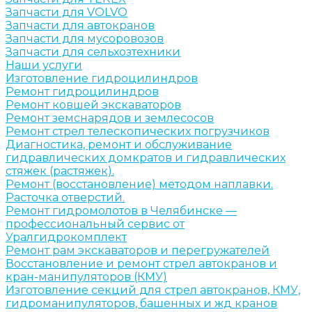
Запчасти для VOLVO
Запчасти для автокранов
Запчасти для мусоровозов
Запчасти для сельхозтехники
Наши услуги
Изготовление гидроцилиндров
Ремонт гидроцилиндров
Ремонт ковшей экскаваторов
Ремонт земснарядов и землесосов
Ремонт стрел телескопических погрузчиков
Диагностика, ремонт и обслуживание
гидравлических домкратов и гидравлических
стяжек (растяжек).
Ремонт (восстановление) методом наплавки.
Расточка отверстий.
Ремонт гидромолотов в Челябинске —
профессиональный сервис от
Уралгидрокомплект
Ремонт рам экскаваторов и перегружателей
Восстановление и ремонт стрел автокранов и
кран-манипуляторов (КМУ)
Изготовление секций для стрел автокранов, КМУ,
гидроманипуляторов, башенных и жд кранов