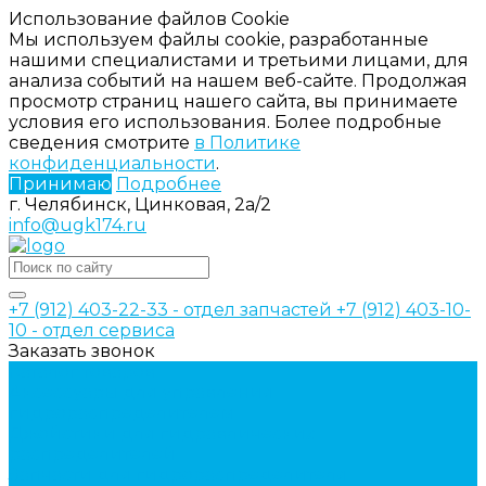
Использование файлов Cookie
Мы используем файлы cookie, разработанные
нашими специалистами и третьими лицами, для
анализа событий на нашем веб-сайте. Продолжая
просмотр страниц нашего сайта, вы принимаете
условия его использования. Более подробные
сведения смотрите
в Политике
конфиденциальности
.
Принимаю
Подробнее
г. Челябинск, Цинковая, 2а/2
info@ugk174.ru
+7 (912) 403-22-33 - отдел запчастей
+7 (912) 403-10-
10 - отдел сервиса
Заказать звонок
Каталог товаров
Аксессуары для управления
гидрораспределителем
Джойстики для гидравлических
распределителей
Запчасти для гидрораспределителя