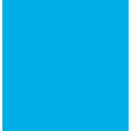
Запчасти для автокранов
Запчасти автокран Галичанин
Запчасти автокран Ивановец
Запчасти автокран Клинцы
Запчасти автокран Челябинец
Запчасти для мусоровозов
Запчасти для сельхозтехники
Наши услуги
Изготовление гидроцилиндров
Ремонт гидроцилиндров
Ремонт ковшей экскаваторов
Ремонт земснарядов и землесосов
Ремонт стрел телескопических погрузчиков
Диагностика, ремонт и обслуживание
гидравлических домкратов и гидравлических
стяжек (растяжек).
Ремонт (восстановление) методом наплавки.
Расточка отверстий.
Ремонт гидромолотов в Челябинске —
профессиональный сервис от
Уралгидрокомплект
Ремонт рам экскаваторов и перегружателей
Восстановление и ремонт стрел автокранов и