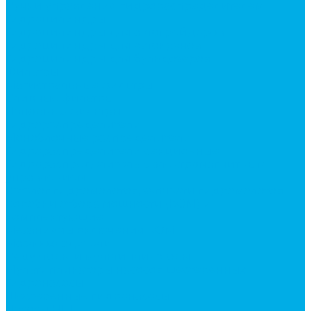
Ручки управления гидрораспределителем
Гидроцилиндры
Гидроцилиндры для автогрейдеров
Гидроцилиндры для автокранов
Гидроцилиндры для бульдозеров
Фильтры
Магистральные фильтры
Сливные фильтры
Напорные фильтры
Гидрораспределители
Моноблочные распределители
Гидрораспределители секционные
Гидрораспределитель с электромагнитным
управлением
Каталог гидромолотов, запчасти гидромолотов
Коробки отбора мощности (КОМ) и
комплектующие
Механизмы включения КОМ
Маслоохладители
Редукторы и мультипликаторы
Мультипликаторы насосов шестеренных
Гидронасосы
Шестеренные гидронасосы
Насосы НШ