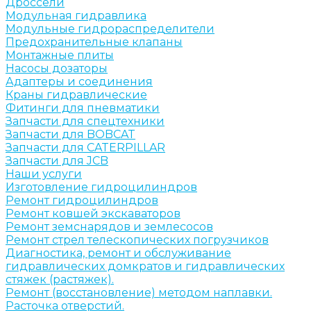
Дроссели
Модульная гидравлика
Модульные гидрораспределители
Предохранительные клапаны
Монтажные плиты
Насосы дозаторы
Адаптеры и соединения
Краны гидравлические
Фитинги для пневматики
Запчасти для спецтехники
Запчасти для BOBCAT
Запчасти для CATERPILLAR
Запчасти для JCB
Наши услуги
Изготовление гидроцилиндров
Ремонт гидроцилиндров
Ремонт ковшей экскаваторов
Ремонт земснарядов и землесосов
Ремонт стрел телескопических погрузчиков
Диагностика, ремонт и обслуживание
гидравлических домкратов и гидравлических
стяжек (растяжек).
Ремонт (восстановление) методом наплавки.
Расточка отверстий.