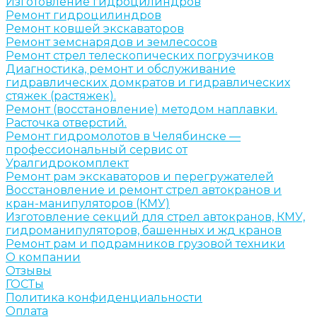
Изготовление гидроцилиндров
Ремонт гидроцилиндров
Ремонт ковшей экскаваторов
Ремонт земснарядов и землесосов
Ремонт стрел телескопических погрузчиков
Диагностика, ремонт и обслуживание
гидравлических домкратов и гидравлических
стяжек (растяжек).
Ремонт (восстановление) методом наплавки.
Расточка отверстий.
Ремонт гидромолотов в Челябинске —
профессиональный сервис от
Уралгидрокомплект
Ремонт рам экскаваторов и перегружателей
Восстановление и ремонт стрел автокранов и
кран-манипуляторов (КМУ)
Изготовление секций для стрел автокранов, КМУ,
гидроманипуляторов, башенных и жд кранов
Ремонт рам и подрамников грузовой техники
О компании
Отзывы
ГОСТы
Политика конфиденциальности
Оплата