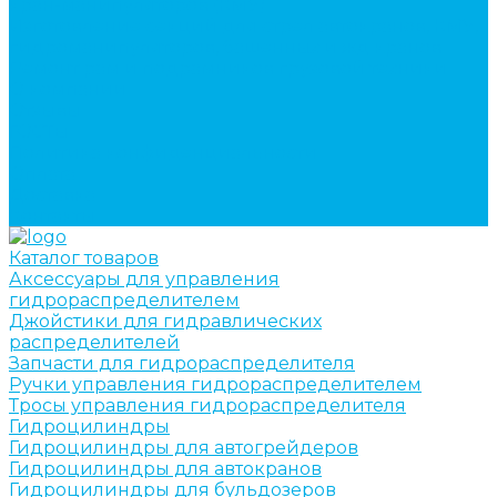
кран-манипуляторов (КМУ)
Изготовление секций для стрел автокранов, КМУ,
гидроманипуляторов, башенных и жд кранов
Ремонт рам и подрамников грузовой техники
О компании
Отзывы
ГОСТы
Политика конфиденциальности
Оплата
Доставка
Контакты
Каталог товаров
Аксессуары для управления
гидрораспределителем
Джойстики для гидравлических
распределителей
Запчасти для гидрораспределителя
Ручки управления гидрораспределителем
Тросы управления гидрораспределителя
Гидроцилиндры
Гидроцилиндры для автогрейдеров
Гидроцилиндры для автокранов
Гидроцилиндры для бульдозеров