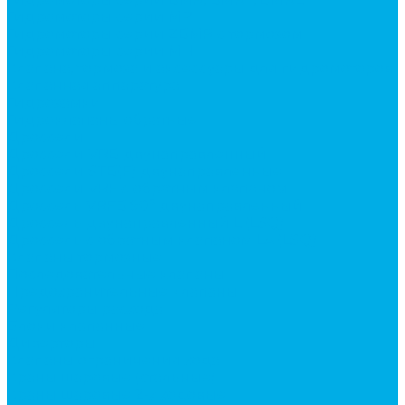
Гидромоторы серии MP
Гидромоторы серии ZBMR с тормозом
Гидромоторы серии МH
Клапана, тормоза и аксессуары для гидромоторов
Клапанная аппаратура
Гидрозамки
Гидроклапаны обратные
Дроссели
Дроссели VRB двунаправленный
Дроссели STB(F) двунаправленные
Дроссели VRF с обратным клапаном
Дроссель VRFB 90° двунаправленный
Дроссель двунаправленный L (LSQ)
Дроссель с обратным клапаном LA (LSQ)
Клапаны тормозные
Последовательные клапаны
Предохранительные клапаны
Регуляторы расхода
Блоки клапанные
Диверторы
Клапаны ограничения хода
Краны шаровые (стальные)
Краны шаровые 2-х ходовые