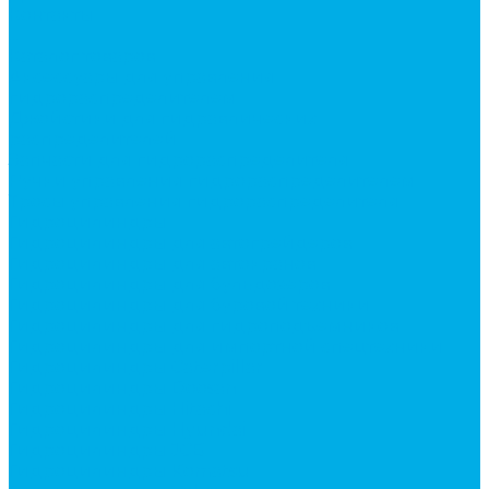
Контакты
...
Каталог товаров
Аксессуары для управления
гидрораспределителем
Джойстики для гидравлических
распределителей
Запчасти для гидрораспределителя
Ручки управления гидрораспределителем
Тросы управления гидрораспределителя
Гидроцилиндры
Гидроцилиндры для автогрейдеров
Гидроцилиндры для автокранов
Гидроцилиндры для бульдозеров
Гидроцилиндры для буровой техники
Гидроцилиндры для гидроподъемников
Гидроцилиндры для импортной спецтехники
Гидроцилиндры Caterpillar
Гидроцилиндры Doosan
Гидроцилиндры Hitachi
Гидроцилиндры Hyundai
Гидроцилиндры JCB
Гидроцилиндры Komatsu