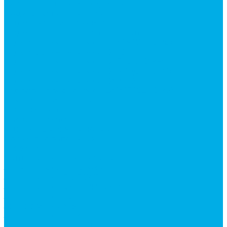
Краны шаровые 3-х ходовые
Редукционные клапаны
Модульная гидравлика
Модульные гидрораспределители
Гидрораспределители 1Р203 (CETOP8)
Гидрораспределители ВЕ10
Гидрораспределители ВЕ6 (CETOP3)
Гидрораспределители ВЕХ16 (CETOP7)
Гидрораспределители ВММ10
Гидрораспределители ВММ6 (CETOP3)
Предохранительные клапаны
Монтажные плиты
Насосы дозаторы
Адаптеры и соединения
Краны гидравлические
4-х ходовые
Фитинги для пневматики
Запчасти для спецтехники
Запчасти для BOBCAT
Запчасти для CATERPILLAR
Запчасти для JCB
Запчасти для MSt
Запчасти для TEREX
Запчасти для VOLVO