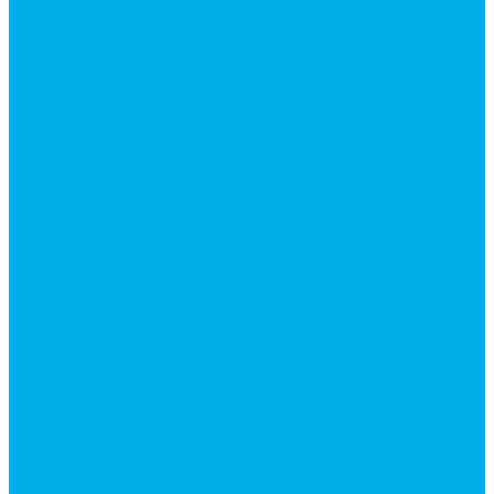
Ремонт гидроцилиндров
Ремонт ковшей экскаваторов
Ремонт земснарядов и землесосов
Ремонт стрел телескопических погрузчиков
Диагностика, ремонт и обслуживание
гидравлических домкратов и гидравлических
стяжек (растяжек).
Ремонт (восстановление) методом наплавки.
Расточка отверстий.
Ремонт гидромолотов в Челябинске —
профессиональный сервис от
Уралгидрокомплект
Ремонт рам экскаваторов и перегружателей
Восстановление и ремонт стрел автокранов и
кран-манипуляторов (КМУ)
Изготовление секций для стрел автокранов, КМУ,
гидроманипуляторов, башенных и жд кранов
Ремонт рам и подрамников грузовой техники
О компании
Отзывы
ГОСТы
Политика конфиденциальности
Оплата
Доставка