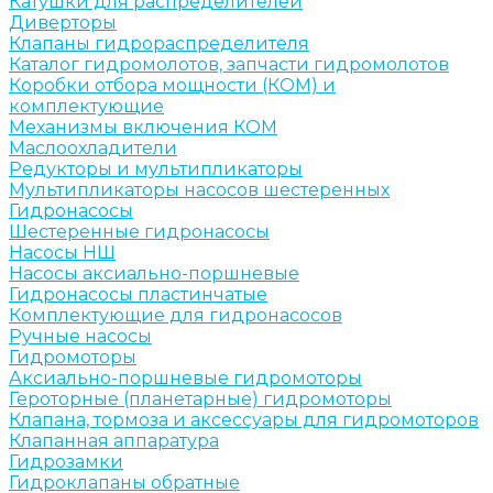
Катушки для распределителей
Диверторы
Клапаны гидрораспределителя
Каталог гидромолотов, запчасти гидромолотов
Коробки отбора мощности (КОМ) и
комплектующие
Механизмы включения КОМ
Маслоохладители
Редукторы и мультипликаторы
Мультипликаторы насосов шестеренных
Гидронасосы
Шестеренные гидронасосы
Насосы НШ
Насосы аксиально-поршневые
Гидронасосы пластинчатые
Комплектующие для гидронасосов
Ручные насосы
Гидромоторы
Аксиально-поршневые гидромоторы
Героторные (планетарные) гидромоторы
Клапана, тормоза и аксессуары для гидромоторов
Клапанная аппаратура
Гидрозамки
Гидроклапаны обратные