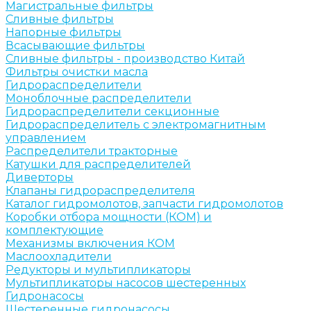
Магистральные фильтры
Сливные фильтры
Напорные фильтры
Всасывающие фильтры
Сливные фильтры - производство Китай
Фильтры очистки масла
Гидрораспределители
Моноблочные распределители
Гидрораспределители секционные
Гидрораспределитель с электромагнитным
управлением
Распределители тракторные
Катушки для распределителей
Диверторы
Клапаны гидрораспределителя
Каталог гидромолотов, запчасти гидромолотов
Коробки отбора мощности (КОМ) и
комплектующие
Механизмы включения КОМ
Маслоохладители
Редукторы и мультипликаторы
Мультипликаторы насосов шестеренных
Гидронасосы
Шестеренные гидронасосы