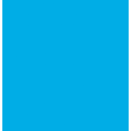
Ручки управления гидрораспределителем
Гидроцилиндры
Гидроцилиндры для автогрейдеров
Гидроцилиндры для автокранов
Гидроцилиндры для бульдозеров
Фильтры
Магистральные фильтры
Сливные фильтры
Напорные фильтры
Гидрораспределители
Моноблочные распределители
Гидрораспределители секционные
Гидрораспределитель с электромагнитным
управлением
Каталог гидромолотов, запчасти гидромолотов
Коробки отбора мощности (КОМ) и
комплектующие
Механизмы включения КОМ
Маслоохладители
Редукторы и мультипликаторы
Мультипликаторы насосов шестеренных
Гидронасосы
Шестеренные гидронасосы
Насосы НШ