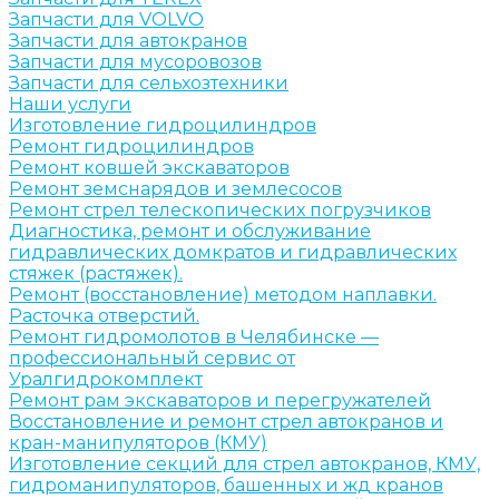
Запчасти для VOLVO
Запчасти для автокранов
Запчасти для мусоровозов
Запчасти для сельхозтехники
Наши услуги
Изготовление гидроцилиндров
Ремонт гидроцилиндров
Ремонт ковшей экскаваторов
Ремонт земснарядов и землесосов
Ремонт стрел телескопических погрузчиков
Диагностика, ремонт и обслуживание
гидравлических домкратов и гидравлических
стяжек (растяжек).
Ремонт (восстановление) методом наплавки.
Расточка отверстий.
Ремонт гидромолотов в Челябинске —
профессиональный сервис от
Уралгидрокомплект
Ремонт рам экскаваторов и перегружателей
Восстановление и ремонт стрел автокранов и
кран-манипуляторов (КМУ)
Изготовление секций для стрел автокранов, КМУ,
гидроманипуляторов, башенных и жд кранов