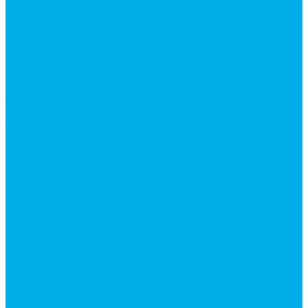
Контакты
...
Каталог товаров
Аксессуары для управления
гидрораспределителем
Джойстики для гидравлических
распределителей
Запчасти для гидрораспределителя
Ручки управления гидрораспределителем
Тросы управления гидрораспределителя
Гидроцилиндры
Гидроцилиндры для автогрейдеров
Гидроцилиндры для автокранов
Гидроцилиндры для бульдозеров
Гидроцилиндры для буровой техники
Гидроцилиндры для гидроподъемников
Гидроцилиндры для импортной спецтехники
Гидроцилиндры Caterpillar
Гидроцилиндры Doosan
Гидроцилиндры Hitachi
Гидроцилиндры Hyundai
Гидроцилиндры JCB
Гидроцилиндры Komatsu