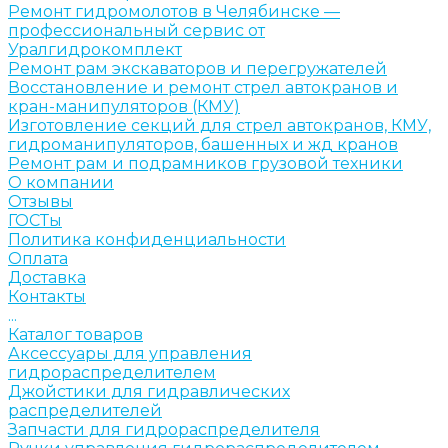
Ремонт гидромолотов в Челябинске —
профессиональный сервис от
Уралгидрокомплект
Ремонт рам экскаваторов и перегружателей
Восстановление и ремонт стрел автокранов и
кран-манипуляторов (КМУ)
Изготовление секций для стрел автокранов, КМУ,
гидроманипуляторов, башенных и жд кранов
Ремонт рам и подрамников грузовой техники
О компании
Отзывы
ГОСТы
Политика конфиденциальности
Оплата
Доставка
Контакты
...
Каталог товаров
Аксессуары для управления
гидрораспределителем
Джойстики для гидравлических
распределителей
Запчасти для гидрораспределителя