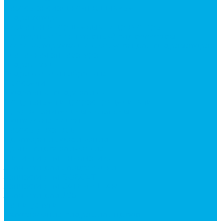
Насосы аксиально-поршневые
Гидромоторы
Аксиально-поршневые гидромоторы
Героторные (планетарные) гидромоторы
Клапана, тормоза и аксессуары для гидромоторов
Клапанная аппаратура
Гидрозамки
Гидроклапаны обратные
Дроссели
Модульная гидравлика
Модульные гидрораспределители
Предохранительные клапаны
Монтажные плиты
Насосы дозаторы
Адаптеры и соединения
Краны гидравлические
Фитинги для пневматики
Запчасти для спецтехники
Запчасти для BOBCAT
Запчасти для CATERPILLAR
Запчасти для JCB
Наши услуги
Изготовление гидроцилиндров