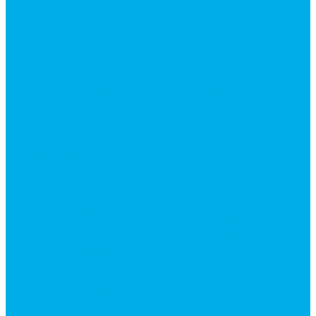
Каталог гидромолотов, запчасти гидромолотов
Коробки отбора мощности (КОМ) и
комплектующие
Механизмы включения КОМ
Маслоохладители
Редукторы и мультипликаторы
Мультипликаторы насосов шестеренных
Гидронасосы
Шестеренные гидронасосы
Насосы НШ
Насосы аксиально-поршневые
Гидронасосы пластинчатые
Комплектующие для гидронасосов
Ручные насосы
Гидромоторы
Аксиально-поршневые гидромоторы
Героторные (планетарные) гидромоторы
Гидромоторы серии BM3, BM3Y, BM3W, BM3WY
Гидромоторы серии BMM
Гидромоторы серии BMP, BMPY, BMPW
Гидромоторы серии BMRW1
Гидромоторы серии BМ4, BM4U, BМ4WU
Гидромоторы серии BМH
Гидромоторы серии BМR, BMRY, BМRE