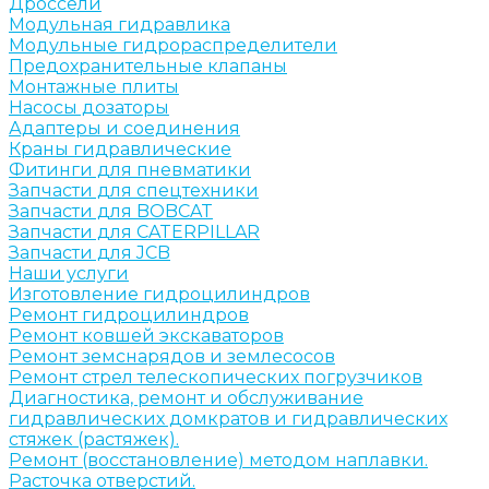
Дроссели
Модульная гидравлика
Модульные гидрораспределители
Предохранительные клапаны
Монтажные плиты
Насосы дозаторы
Адаптеры и соединения
Краны гидравлические
Фитинги для пневматики
Запчасти для спецтехники
Запчасти для BOBCAT
Запчасти для CATERPILLAR
Запчасти для JCB
Наши услуги
Изготовление гидроцилиндров
Ремонт гидроцилиндров
Ремонт ковшей экскаваторов
Ремонт земснарядов и землесосов
Ремонт стрел телескопических погрузчиков
Диагностика, ремонт и обслуживание
гидравлических домкратов и гидравлических
стяжек (растяжек).
Ремонт (восстановление) методом наплавки.
Расточка отверстий.