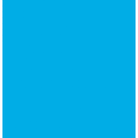
Запчасти для автокранов
Запчасти автокран Галичанин
Запчасти автокран Ивановец
Запчасти автокран Клинцы
Запчасти автокран Челябинец
Запчасти для мусоровозов
Запчасти для сельхозтехники
Наши услуги
Изготовление гидроцилиндров
Ремонт гидроцилиндров
Ремонт ковшей экскаваторов
Ремонт земснарядов и землесосов
Ремонт стрел телескопических погрузчиков
Диагностика, ремонт и обслуживание
гидравлических домкратов и гидравлических
стяжек (растяжек).
Ремонт (восстановление) методом наплавки.
Расточка отверстий.
Ремонт гидромолотов в Челябинске —
профессиональный сервис от
Уралгидрокомплект
Ремонт рам экскаваторов и перегружателей
Восстановление и ремонт стрел автокранов и