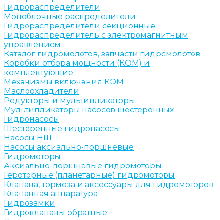
Гидрораспределители
Моноблочные распределители
Гидрораспределители секционные
Гидрораспределитель с электромагнитным
управлением
Каталог гидромолотов, запчасти гидромолотов
Коробки отбора мощности (КОМ) и
комплектующие
Механизмы включения КОМ
Маслоохладители
Редукторы и мультипликаторы
Мультипликаторы насосов шестеренных
Гидронасосы
Шестеренные гидронасосы
Насосы НШ
Насосы аксиально-поршневые
Гидромоторы
Аксиально-поршневые гидромоторы
Героторные (планетарные) гидромоторы
Клапана, тормоза и аксессуары для гидромоторов
Клапанная аппаратура
Гидрозамки
Гидроклапаны обратные