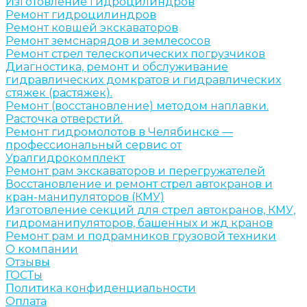
Изготовление гидроцилиндров
Ремонт гидроцилиндров
Ремонт ковшей экскаваторов
Ремонт земснарядов и землесосов
Ремонт стрел телескопических погрузчиков
Диагностика, ремонт и обслуживание
гидравлических домкратов и гидравлических
стяжек (растяжек).
Ремонт (восстановление) методом наплавки.
Расточка отверстий.
Ремонт гидромолотов в Челябинске —
профессиональный сервис от
Уралгидрокомплект
Ремонт рам экскаваторов и перегружателей
Восстановление и ремонт стрел автокранов и
кран-манипуляторов (КМУ)
Изготовление секций для стрел автокранов, КМУ,
гидроманипуляторов, башенных и жд кранов
Ремонт рам и подрамников грузовой техники
О компании
Отзывы
ГОСТы
Политика конфиденциальности
Оплата