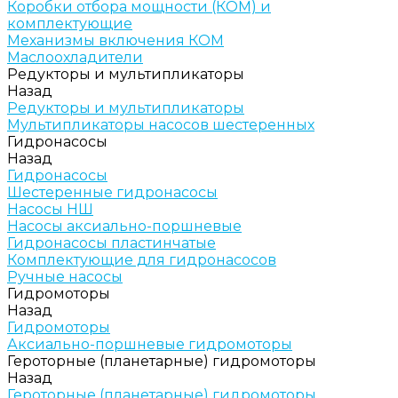
Коробки отбора мощности (КОМ) и
комплектующие
Механизмы включения КОМ
Маслоохладители
Редукторы и мультипликаторы
Назад
Редукторы и мультипликаторы
Мультипликаторы насосов шестеренных
Гидронасосы
Назад
Гидронасосы
Шестеренные гидронасосы
Насосы НШ
Насосы аксиально-поршневые
Гидронасосы пластинчатые
Комплектующие для гидронасосов
Ручные насосы
Гидромоторы
Назад
Гидромоторы
Аксиально-поршневые гидромоторы
Героторные (планетарные) гидромоторы
Назад
Героторные (планетарные) гидромоторы