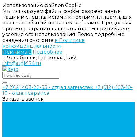
Использование файлов Cookie
Мы используем файлы cookie, разработанные
нашими специалистами и третьими лицами, для
анализа событий на нашем веб-сайте. Продолжая
просмотр страниц нашего сайта, вы принимаете
условия его использования. Более подробные
сведения смотрите
в Политике
конфиденциальности
.
Принимаю
Подробнее
г. Челябинск, Цинковая, 2а/2
info@ugk174.ru
+7 (912) 403-22-33 - отдел запчастей
+7 (912) 403-10-
10 - отдел сервиса
Заказать звонок
Каталог товаров
Аксессуары для управления
гидрораспределителем
Джойстики для гидравлических
распределителей
Запчасти для гидрораспределителя