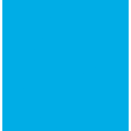
Гидромоторы серии MP
Гидромоторы серии ZBMR с тормозом
Гидромоторы серии МH
Клапана, тормоза и аксессуары для гидромоторов
Клапанная аппаратура
Гидрозамки
Гидроклапаны обратные
Дроссели
Дроссели VRB двунаправленный
Дроссели STB(F) двунаправленные
Дроссели VRF с обратным клапаном
Дроссель VRFB 90° двунаправленный
Дроссель двунаправленный L (LSQ)
Дроссель с обратным клапаном LA (LSQ)
Клапаны тормозные
Последовательные клапаны
Предохранительные клапаны
Регуляторы расхода
Блоки клапанные
Диверторы
Клапаны ограничения хода
Краны шаровые (стальные)
Краны шаровые 2-х ходовые