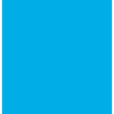
Гидроцилиндры Volvo
Гидроцилиндры для катков
Гидроцилиндры для коммунальной техники
Гидроцилиндры для манипуляторов
Гидроцилиндры для погрузчиков
Гидроцилиндры для прицепов и самосвалов
Гидроцилиндры для тракторов и сельхозтехники
Гидроцилиндры для экскаваторов
Фильтры
Магистральные фильтры
Сливные фильтры
Напорные фильтры
Всасывающие фильтры
Сливные фильтры - производство Китай
Фильтры очистки масла
Гидрораспределители
Моноблочные распределители
Гидрораспределители секционные
Гидрораспределитель с электромагнитным
управлением
Распределители тракторные
Катушки для распределителей
Диверторы
Клапаны гидрораспределителя