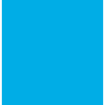
Ручки управления гидрораспределителем
Гидроцилиндры
Гидроцилиндры для автогрейдеров
Гидроцилиндры для автокранов
Гидроцилиндры для бульдозеров
Фильтры
Магистральные фильтры
Сливные фильтры
Напорные фильтры
Гидрораспределители
Моноблочные распределители
Гидрораспределители секционные
Гидрораспределитель с электромагнитным
управлением
Каталог гидромолотов, запчасти гидромолотов
Коробки отбора мощности (КОМ) и
комплектующие
Механизмы включения КОМ
Маслоохладители
Редукторы и мультипликаторы
Мультипликаторы насосов шестеренных
Гидронасосы
Шестеренные гидронасосы
Насосы НШ