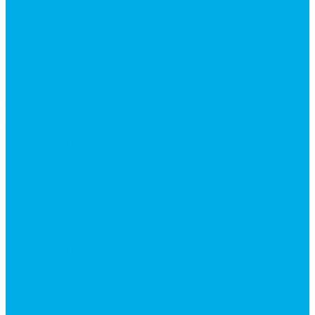
Контакты
...
Каталог товаров
Аксессуары для управления
гидрораспределителем
Джойстики для гидравлических
распределителей
Запчасти для гидрораспределителя
Ручки управления гидрораспределителем
Тросы управления гидрораспределителя
Гидроцилиндры
Гидроцилиндры для автогрейдеров
Гидроцилиндры для автокранов
Гидроцилиндры для бульдозеров
Гидроцилиндры для буровой техники
Гидроцилиндры для гидроподъемников
Гидроцилиндры для импортной спецтехники
Гидроцилиндры Caterpillar
Гидроцилиндры Doosan
Гидроцилиндры Hitachi
Гидроцилиндры Hyundai
Гидроцилиндры JCB
Гидроцилиндры Komatsu