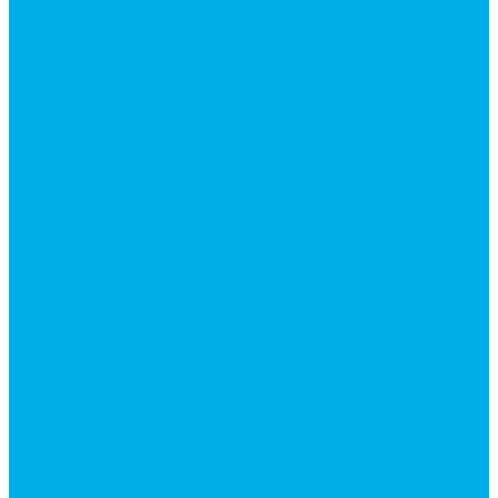
Гидромоторы серии MP
Гидромоторы серии ZBMR с тормозом
Гидромоторы серии МH
Клапана, тормоза и аксессуары для гидромоторов
Клапанная аппаратура
Гидрозамки
Гидроклапаны обратные
Дроссели
Дроссели VRB двунаправленный
Дроссели STB(F) двунаправленные
Дроссели VRF с обратным клапаном
Дроссель VRFB 90° двунаправленный
Дроссель двунаправленный L (LSQ)
Дроссель с обратным клапаном LA (LSQ)
Клапаны тормозные
Последовательные клапаны
Предохранительные клапаны
Регуляторы расхода
Блоки клапанные
Диверторы
Клапаны ограничения хода
Краны шаровые (стальные)
Краны шаровые 2-х ходовые