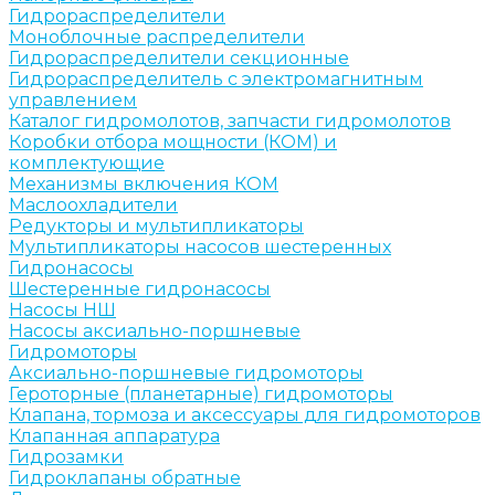
Гидрораспределители
Моноблочные распределители
Гидрораспределители секционные
Гидрораспределитель с электромагнитным
управлением
Каталог гидромолотов, запчасти гидромолотов
Коробки отбора мощности (КОМ) и
комплектующие
Механизмы включения КОМ
Маслоохладители
Редукторы и мультипликаторы
Мультипликаторы насосов шестеренных
Гидронасосы
Шестеренные гидронасосы
Насосы НШ
Насосы аксиально-поршневые
Гидромоторы
Аксиально-поршневые гидромоторы
Героторные (планетарные) гидромоторы
Клапана, тормоза и аксессуары для гидромоторов
Клапанная аппаратура
Гидрозамки
Гидроклапаны обратные