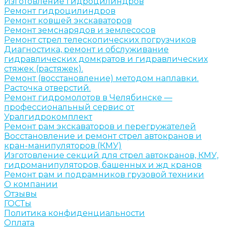
Изготовление гидроцилиндров
Ремонт гидроцилиндров
Ремонт ковшей экскаваторов
Ремонт земснарядов и землесосов
Ремонт стрел телескопических погрузчиков
Диагностика, ремонт и обслуживание
гидравлических домкратов и гидравлических
стяжек (растяжек).
Ремонт (восстановление) методом наплавки.
Расточка отверстий.
Ремонт гидромолотов в Челябинске —
профессиональный сервис от
Уралгидрокомплект
Ремонт рам экскаваторов и перегружателей
Восстановление и ремонт стрел автокранов и
кран-манипуляторов (КМУ)
Изготовление секций для стрел автокранов, КМУ,
гидроманипуляторов, башенных и жд кранов
Ремонт рам и подрамников грузовой техники
О компании
Отзывы
ГОСТы
Политика конфиденциальности
Оплата