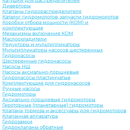
Катушки для распределителей
Диверторы
Клапаны гидрораспределителя
Каталог гидромолотов, запчасти гидромолотов
Коробки отбора мощности (КОМ) и
комплектующие
Механизмы включения КОМ
Маслоохладители
Редукторы и мультипликаторы
Мультипликаторы насосов шестеренных
Гидронасосы
Шестеренные гидронасосы
Насосы НШ
Насосы аксиально-поршневые
Гидронасосы пластинчатые
Комплектующие для гидронасосов
Ручные насосы
Гидромоторы
Аксиально-поршневые гидромоторы
Героторные (планетарные) гидромоторы
Клапана, тормоза и аксессуары для гидромоторов
Клапанная аппаратура
Гидрозамки
Гидроклапаны обратные