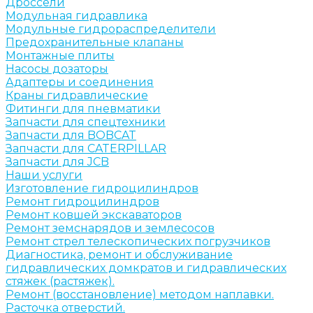
Дроссели
Модульная гидравлика
Модульные гидрораспределители
Предохранительные клапаны
Монтажные плиты
Насосы дозаторы
Адаптеры и соединения
Краны гидравлические
Фитинги для пневматики
Запчасти для спецтехники
Запчасти для BOBCAT
Запчасти для CATERPILLAR
Запчасти для JCB
Наши услуги
Изготовление гидроцилиндров
Ремонт гидроцилиндров
Ремонт ковшей экскаваторов
Ремонт земснарядов и землесосов
Ремонт стрел телескопических погрузчиков
Диагностика, ремонт и обслуживание
гидравлических домкратов и гидравлических
стяжек (растяжек).
Ремонт (восстановление) методом наплавки.
Расточка отверстий.