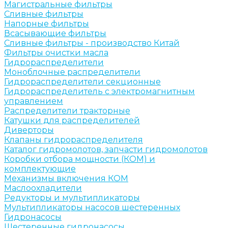
Магистральные фильтры
Сливные фильтры
Напорные фильтры
Всасывающие фильтры
Сливные фильтры - производство Китай
Фильтры очистки масла
Гидрораспределители
Моноблочные распределители
Гидрораспределители секционные
Гидрораспределитель с электромагнитным
управлением
Распределители тракторные
Катушки для распределителей
Диверторы
Клапаны гидрораспределителя
Каталог гидромолотов, запчасти гидромолотов
Коробки отбора мощности (КОМ) и
комплектующие
Механизмы включения КОМ
Маслоохладители
Редукторы и мультипликаторы
Мультипликаторы насосов шестеренных
Гидронасосы
Шестеренные гидронасосы