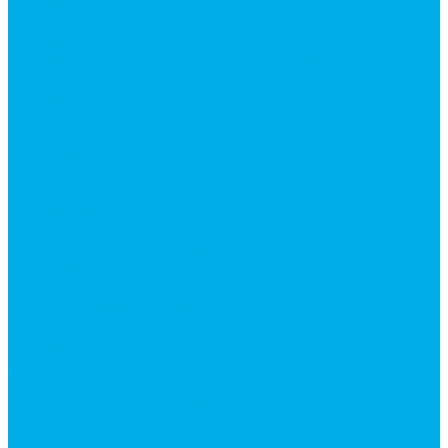
Гидроцилиндры Volvo
Гидроцилиндры для катков
Гидроцилиндры для коммунальной техники
Гидроцилиндры для манипуляторов
Гидроцилиндры для погрузчиков
Гидроцилиндры для прицепов и самосвалов
Гидроцилиндры для тракторов и сельхозтехники
Гидроцилиндры для экскаваторов
Фильтры
Магистральные фильтры
Сливные фильтры
Напорные фильтры
Всасывающие фильтры
Сливные фильтры - производство Китай
Фильтры очистки масла
Гидрораспределители
Моноблочные распределители
Гидрораспределители секционные
Гидрораспределитель с электромагнитным
управлением
Распределители тракторные
Катушки для распределителей
Диверторы
Клапаны гидрораспределителя