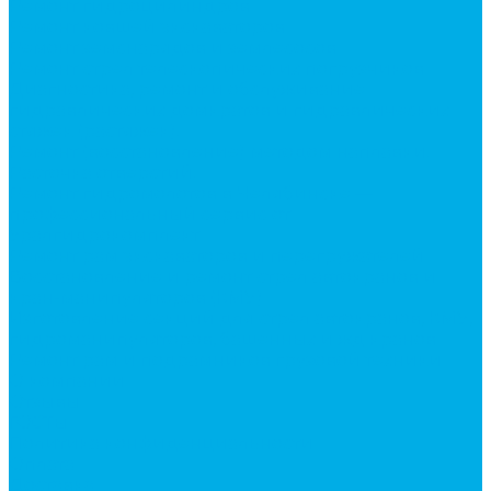
Ремонт гидроцилиндров
Ремонт ковшей экскаваторов
Ремонт земснарядов и землесосов
Ремонт стрел телескопических погрузчиков
Диагностика, ремонт и обслуживание
гидравлических домкратов и гидравлических
стяжек (растяжек).
Ремонт (восстановление) методом наплавки.
Расточка отверстий.
Ремонт гидромолотов в Челябинске —
профессиональный сервис от
Уралгидрокомплект
Ремонт рам экскаваторов и перегружателей
Восстановление и ремонт стрел автокранов и
кран-манипуляторов (КМУ)
Изготовление секций для стрел автокранов, КМУ,
гидроманипуляторов, башенных и жд кранов
Ремонт рам и подрамников грузовой техники
О компании
Отзывы
ГОСТы
Политика конфиденциальности
Оплата
Доставка