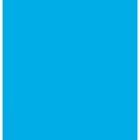
Краны шаровые 3-х ходовые
Редукционные клапаны
Модульная гидравлика
Модульные гидрораспределители
Гидрораспределители 1Р203 (CETOP8)
Гидрораспределители ВЕ10
Гидрораспределители ВЕ6 (CETOP3)
Гидрораспределители ВЕХ16 (CETOP7)
Гидрораспределители ВММ10
Гидрораспределители ВММ6 (CETOP3)
Предохранительные клапаны
Монтажные плиты
Насосы дозаторы
Адаптеры и соединения
Краны гидравлические
4-х ходовые
Фитинги для пневматики
Запчасти для спецтехники
Запчасти для BOBCAT
Запчасти для CATERPILLAR
Запчасти для JCB
Запчасти для MSt
Запчасти для TEREX
Запчасти для VOLVO