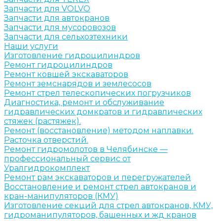
Запчасти для VOLVO
Запчасти для автокранов
Запчасти для мусоровозов
Запчасти для сельхозтехники
Наши услуги
Изготовление гидроцилиндров
Ремонт гидроцилиндров
Ремонт ковшей экскаваторов
Ремонт земснарядов и землесосов
Ремонт стрел телескопических погрузчиков
Диагностика, ремонт и обслуживание
гидравлических домкратов и гидравлических
стяжек (растяжек).
Ремонт (восстановление) методом наплавки.
Расточка отверстий.
Ремонт гидромолотов в Челябинске —
профессиональный сервис от
Уралгидрокомплект
Ремонт рам экскаваторов и перегружателей
Восстановление и ремонт стрел автокранов и
кран-манипуляторов (КМУ)
Изготовление секций для стрел автокранов, КМУ,
гидроманипуляторов, башенных и жд кранов