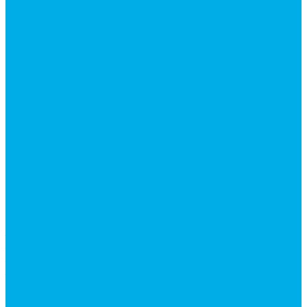
Насосы аксиально-поршневые
Гидромоторы
Аксиально-поршневые гидромоторы
Героторные (планетарные) гидромоторы
Клапана, тормоза и аксессуары для гидромоторов
Клапанная аппаратура
Гидрозамки
Гидроклапаны обратные
Дроссели
Модульная гидравлика
Модульные гидрораспределители
Предохранительные клапаны
Монтажные плиты
Насосы дозаторы
Адаптеры и соединения
Краны гидравлические
Фитинги для пневматики
Запчасти для спецтехники
Запчасти для BOBCAT
Запчасти для CATERPILLAR
Запчасти для JCB
Наши услуги
Изготовление гидроцилиндров