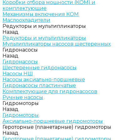
Коробки отбора мощности (КОМ) и
комплектующие
Механизмы включения КОМ
Маслоохладители
Редукторы и мультипликаторы
Назад
Редукторы и мультипликаторы
Мультипликаторы насосов шестеренных
Гидронасосы
Назад
Гидронасосы
Шестеренные гидронасосы
Насосы НШ
Насосы аксиально-поршневые
Гидронасосы пластинчатые
Комплектующие для гидронасосов
Ручные насосы
Гидромоторы
Назад
Гидромоторы
Аксиально-поршневые гидромоторы
Героторные (планетарные) гидромоторы
Назад
Героторные (планетарные) гидромоторы