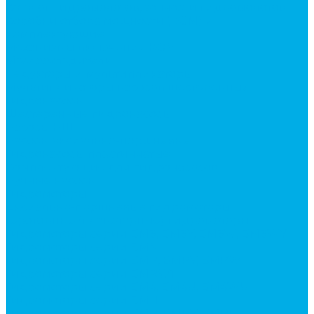
Каталог гидромолотов, запчасти гидромолотов
Коробки отбора мощности (КОМ) и
комплектующие
Механизмы включения КОМ
Маслоохладители
Редукторы и мультипликаторы
Мультипликаторы насосов шестеренных
Гидронасосы
Шестеренные гидронасосы
Насосы НШ
Насосы аксиально-поршневые
Гидронасосы пластинчатые
Комплектующие для гидронасосов
Ручные насосы
Гидромоторы
Аксиально-поршневые гидромоторы
Героторные (планетарные) гидромоторы
Гидромоторы серии BM3, BM3Y, BM3W, BM3WY
Гидромоторы серии BMM
Гидромоторы серии BMP, BMPY, BMPW
Гидромоторы серии BMRW1
Гидромоторы серии BМ4, BM4U, BМ4WU
Гидромоторы серии BМH
Гидромоторы серии BМR, BMRY, BМRE