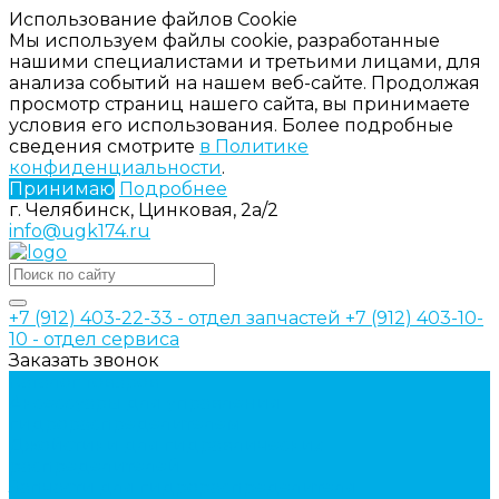
Использование файлов Cookie
Мы используем файлы cookie, разработанные
нашими специалистами и третьими лицами, для
анализа событий на нашем веб-сайте. Продолжая
просмотр страниц нашего сайта, вы принимаете
условия его использования. Более подробные
сведения смотрите
в Политике
конфиденциальности
.
Принимаю
Подробнее
г. Челябинск, Цинковая, 2а/2
info@ugk174.ru
+7 (912) 403-22-33 - отдел запчастей
+7 (912) 403-10-
10 - отдел сервиса
Заказать звонок
Каталог товаров
Аксессуары для управления
гидрораспределителем
Джойстики для гидравлических
распределителей
Запчасти для гидрораспределителя