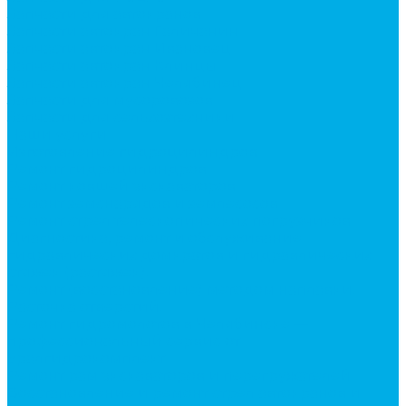
Запчасти для автокранов
Запчасти автокран Галичанин
Запчасти автокран Ивановец
Запчасти автокран Клинцы
Запчасти автокран Челябинец
Запчасти для мусоровозов
Запчасти для сельхозтехники
Наши услуги
Изготовление гидроцилиндров
Ремонт гидроцилиндров
Ремонт ковшей экскаваторов
Ремонт земснарядов и землесосов
Ремонт стрел телескопических погрузчиков
Диагностика, ремонт и обслуживание
гидравлических домкратов и гидравлических
стяжек (растяжек).
Ремонт (восстановление) методом наплавки.
Расточка отверстий.
Ремонт гидромолотов в Челябинске —
профессиональный сервис от
Уралгидрокомплект
Ремонт рам экскаваторов и перегружателей
Восстановление и ремонт стрел автокранов и