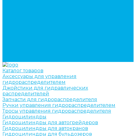
кран-манипуляторов (КМУ)
Изготовление секций для стрел автокранов, КМУ,
гидроманипуляторов, башенных и жд кранов
Ремонт рам и подрамников грузовой техники
О компании
Отзывы
ГОСТы
Политика конфиденциальности
Оплата
Доставка
Контакты
Каталог товаров
Аксессуары для управления
гидрораспределителем
Джойстики для гидравлических
распределителей
Запчасти для гидрораспределителя
Ручки управления гидрораспределителем
Тросы управления гидрораспределителя
Гидроцилиндры
Гидроцилиндры для автогрейдеров
Гидроцилиндры для автокранов
Гидроцилиндры для бульдозеров