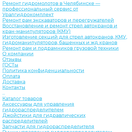
Ремонт гидромолотов в Челябинске —
профессиональный сервис от
Уралгидрокомплект
Ремонт рам экскаваторов и перегружателей
Восстановление и ремонт стрел автокранов и
кран-манипуляторов (КМУ)
Изготовление секций для стрел автокранов, КМУ,
гидроманипуляторов, башенных и жд кранов
Ремонт рам и подрамников грузовой техники
О компании
Отзывы
ГОСТы
Политика конфиденциальности
Оплата
Доставка
Контакты
...
Каталог товаров
Аксессуары для управления
гидрораспределителем
Джойстики для гидравлических
распределителей
Запчасти для гидрораспределителя