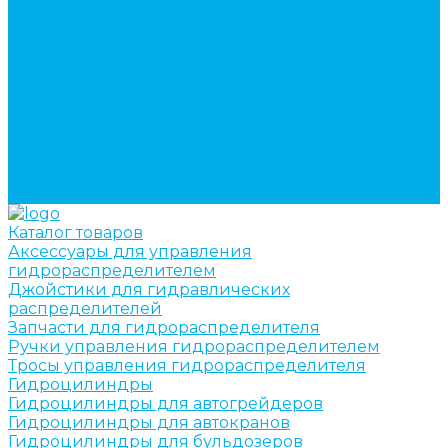
кран-манипуляторов (КМУ)
Изготовление секций для стрел автокранов, КМУ,
гидроманипуляторов, башенных и жд кранов
Ремонт рам и подрамников грузовой техники
О компании
Отзывы
ГОСТы
Политика конфиденциальности
Оплата
Доставка
Контакты
Каталог товаров
Аксессуары для управления
гидрораспределителем
Джойстики для гидравлических
распределителей
Запчасти для гидрораспределителя
Ручки управления гидрораспределителем
Тросы управления гидрораспределителя
Гидроцилиндры
Гидроцилиндры для автогрейдеров
Гидроцилиндры для автокранов
Гидроцилиндры для бульдозеров