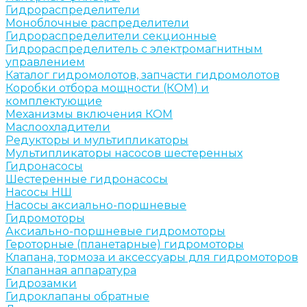
Гидрораспределители
Моноблочные распределители
Гидрораспределители секционные
Гидрораспределитель с электромагнитным
управлением
Каталог гидромолотов, запчасти гидромолотов
Коробки отбора мощности (КОМ) и
комплектующие
Механизмы включения КОМ
Маслоохладители
Редукторы и мультипликаторы
Мультипликаторы насосов шестеренных
Гидронасосы
Шестеренные гидронасосы
Насосы НШ
Насосы аксиально-поршневые
Гидромоторы
Аксиально-поршневые гидромоторы
Героторные (планетарные) гидромоторы
Клапана, тормоза и аксессуары для гидромоторов
Клапанная аппаратура
Гидрозамки
Гидроклапаны обратные