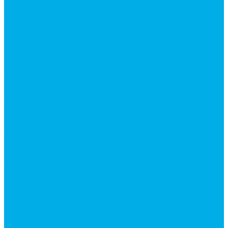
Гидромоторы серии MP
Гидромоторы серии ZBMR с тормозом
Гидромоторы серии МH
Клапана, тормоза и аксессуары для гидромоторов
Клапанная аппаратура
Гидрозамки
Гидроклапаны обратные
Дроссели
Дроссели VRB двунаправленный
Дроссели STB(F) двунаправленные
Дроссели VRF с обратным клапаном
Дроссель VRFB 90° двунаправленный
Дроссель двунаправленный L (LSQ)
Дроссель с обратным клапаном LA (LSQ)
Клапаны тормозные
Последовательные клапаны
Предохранительные клапаны
Регуляторы расхода
Блоки клапанные
Диверторы
Клапаны ограничения хода
Краны шаровые (стальные)
Краны шаровые 2-х ходовые