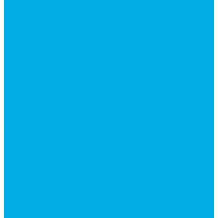
Ручки управления гидрораспределителем
Гидроцилиндры
Гидроцилиндры для автогрейдеров
Гидроцилиндры для автокранов
Гидроцилиндры для бульдозеров
Фильтры
Магистральные фильтры
Сливные фильтры
Напорные фильтры
Гидрораспределители
Моноблочные распределители
Гидрораспределители секционные
Гидрораспределитель с электромагнитным
управлением
Каталог гидромолотов, запчасти гидромолотов
Коробки отбора мощности (КОМ) и
комплектующие
Механизмы включения КОМ
Маслоохладители
Редукторы и мультипликаторы
Мультипликаторы насосов шестеренных
Гидронасосы
Шестеренные гидронасосы
Насосы НШ