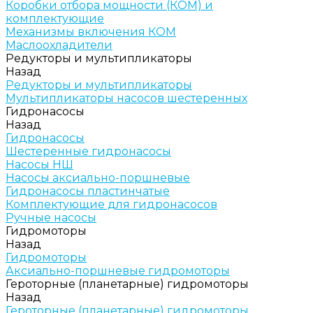
Коробки отбора мощности (КОМ) и
комплектующие
Механизмы включения КОМ
Маслоохладители
Редукторы и мультипликаторы
Назад
Редукторы и мультипликаторы
Мультипликаторы насосов шестеренных
Гидронасосы
Назад
Гидронасосы
Шестеренные гидронасосы
Насосы НШ
Насосы аксиально-поршневые
Гидронасосы пластинчатые
Комплектующие для гидронасосов
Ручные насосы
Гидромоторы
Назад
Гидромоторы
Аксиально-поршневые гидромоторы
Героторные (планетарные) гидромоторы
Назад
Героторные (планетарные) гидромоторы