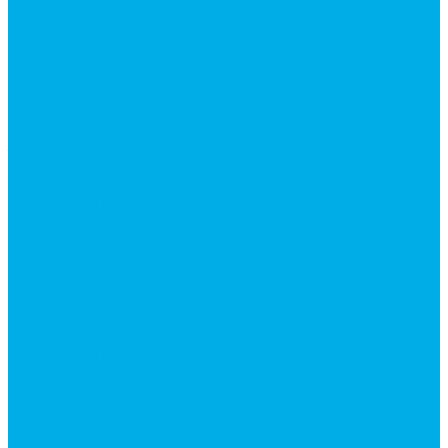
Контакты
...
Каталог товаров
Аксессуары для управления
гидрораспределителем
Джойстики для гидравлических
распределителей
Запчасти для гидрораспределителя
Ручки управления гидрораспределителем
Тросы управления гидрораспределителя
Гидроцилиндры
Гидроцилиндры для автогрейдеров
Гидроцилиндры для автокранов
Гидроцилиндры для бульдозеров
Гидроцилиндры для буровой техники
Гидроцилиндры для гидроподъемников
Гидроцилиндры для импортной спецтехники
Гидроцилиндры Caterpillar
Гидроцилиндры Doosan
Гидроцилиндры Hitachi
Гидроцилиндры Hyundai
Гидроцилиндры JCB
Гидроцилиндры Komatsu