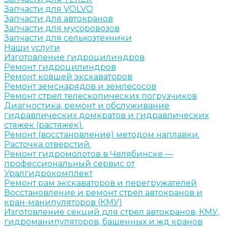
Запчасти для VOLVO
Запчасти для автокранов
Запчасти для мусоровозов
Запчасти для сельхозтехники
Наши услуги
Изготовление гидроцилиндров
Ремонт гидроцилиндров
Ремонт ковшей экскаваторов
Ремонт земснарядов и землесосов
Ремонт стрел телескопических погрузчиков
Диагностика, ремонт и обслуживание
гидравлических домкратов и гидравлических
стяжек (растяжек).
Ремонт (восстановление) методом наплавки.
Расточка отверстий.
Ремонт гидромолотов в Челябинске —
профессиональный сервис от
Уралгидрокомплект
Ремонт рам экскаваторов и перегружателей
Восстановление и ремонт стрел автокранов и
кран-манипуляторов (КМУ)
Изготовление секций для стрел автокранов, КМУ,
гидроманипуляторов, башенных и жд кранов