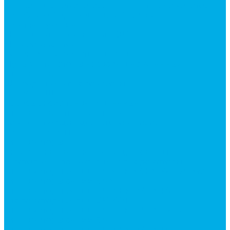
Каталог гидромолотов, запчасти гидромолотов
Коробки отбора мощности (КОМ) и
комплектующие
Механизмы включения КОМ
Маслоохладители
Редукторы и мультипликаторы
Мультипликаторы насосов шестеренных
Гидронасосы
Шестеренные гидронасосы
Насосы НШ
Насосы аксиально-поршневые
Гидронасосы пластинчатые
Комплектующие для гидронасосов
Ручные насосы
Гидромоторы
Аксиально-поршневые гидромоторы
Героторные (планетарные) гидромоторы
Гидромоторы серии BM3, BM3Y, BM3W, BM3WY
Гидромоторы серии BMM
Гидромоторы серии BMP, BMPY, BMPW
Гидромоторы серии BMRW1
Гидромоторы серии BМ4, BM4U, BМ4WU
Гидромоторы серии BМH
Гидромоторы серии BМR, BMRY, BМRE