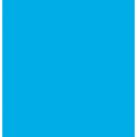
Запчасти для автокранов
Запчасти автокран Галичанин
Запчасти автокран Ивановец
Запчасти автокран Клинцы
Запчасти автокран Челябинец
Запчасти для мусоровозов
Запчасти для сельхозтехники
Наши услуги
Изготовление гидроцилиндров
Ремонт гидроцилиндров
Ремонт ковшей экскаваторов
Ремонт земснарядов и землесосов
Ремонт стрел телескопических погрузчиков
Диагностика, ремонт и обслуживание
гидравлических домкратов и гидравлических
стяжек (растяжек).
Ремонт (восстановление) методом наплавки.
Расточка отверстий.
Ремонт гидромолотов в Челябинске —
профессиональный сервис от
Уралгидрокомплект
Ремонт рам экскаваторов и перегружателей
Восстановление и ремонт стрел автокранов и