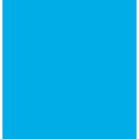
Краны шаровые 3-х ходовые
Редукционные клапаны
Модульная гидравлика
Модульные гидрораспределители
Гидрораспределители 1Р203 (CETOP8)
Гидрораспределители ВЕ10
Гидрораспределители ВЕ6 (CETOP3)
Гидрораспределители ВЕХ16 (CETOP7)
Гидрораспределители ВММ10
Гидрораспределители ВММ6 (CETOP3)
Предохранительные клапаны
Монтажные плиты
Насосы дозаторы
Адаптеры и соединения
Краны гидравлические
4-х ходовые
Фитинги для пневматики
Запчасти для спецтехники
Запчасти для BOBCAT
Запчасти для CATERPILLAR
Запчасти для JCB
Запчасти для MSt
Запчасти для TEREX
Запчасти для VOLVO