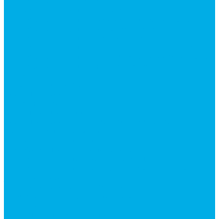
Гидроцилиндры Volvo
Гидроцилиндры для катков
Гидроцилиндры для коммунальной техники
Гидроцилиндры для манипуляторов
Гидроцилиндры для погрузчиков
Гидроцилиндры для прицепов и самосвалов
Гидроцилиндры для тракторов и сельхозтехники
Гидроцилиндры для экскаваторов
Фильтры
Магистральные фильтры
Сливные фильтры
Напорные фильтры
Всасывающие фильтры
Сливные фильтры - производство Китай
Фильтры очистки масла
Гидрораспределители
Моноблочные распределители
Гидрораспределители секционные
Гидрораспределитель с электромагнитным
управлением
Распределители тракторные
Катушки для распределителей
Диверторы
Клапаны гидрораспределителя