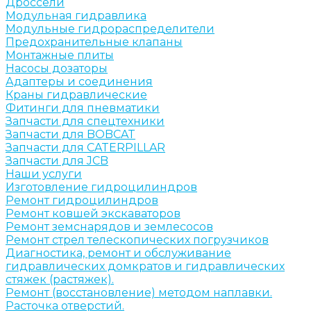
Дроссели
Модульная гидравлика
Модульные гидрораспределители
Предохранительные клапаны
Монтажные плиты
Насосы дозаторы
Адаптеры и соединения
Краны гидравлические
Фитинги для пневматики
Запчасти для спецтехники
Запчасти для BOBCAT
Запчасти для CATERPILLAR
Запчасти для JCB
Наши услуги
Изготовление гидроцилиндров
Ремонт гидроцилиндров
Ремонт ковшей экскаваторов
Ремонт земснарядов и землесосов
Ремонт стрел телескопических погрузчиков
Диагностика, ремонт и обслуживание
гидравлических домкратов и гидравлических
стяжек (растяжек).
Ремонт (восстановление) методом наплавки.
Расточка отверстий.