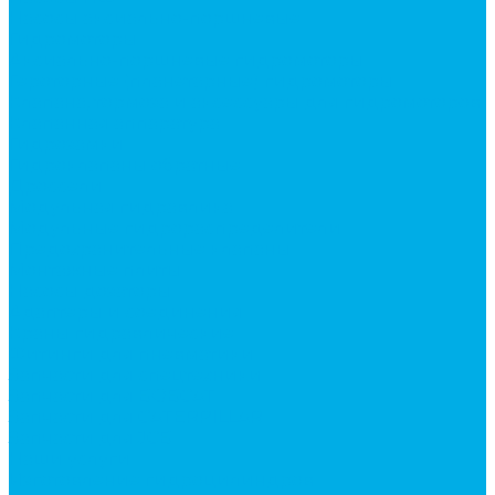
Насосы аксиально-поршневые
Гидромоторы
Аксиально-поршневые гидромоторы
Героторные (планетарные) гидромоторы
Клапана, тормоза и аксессуары для гидромоторов
Клапанная аппаратура
Гидрозамки
Гидроклапаны обратные
Дроссели
Модульная гидравлика
Модульные гидрораспределители
Предохранительные клапаны
Монтажные плиты
Насосы дозаторы
Адаптеры и соединения
Краны гидравлические
Фитинги для пневматики
Запчасти для спецтехники
Запчасти для BOBCAT
Запчасти для CATERPILLAR
Запчасти для JCB
Наши услуги
Изготовление гидроцилиндров