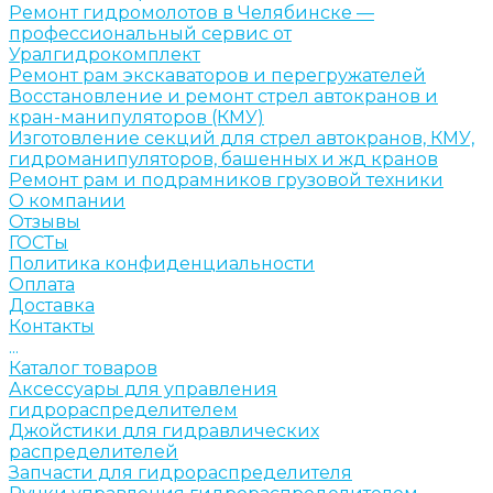
Ремонт гидромолотов в Челябинске —
профессиональный сервис от
Уралгидрокомплект
Ремонт рам экскаваторов и перегружателей
Восстановление и ремонт стрел автокранов и
кран-манипуляторов (КМУ)
Изготовление секций для стрел автокранов, КМУ,
гидроманипуляторов, башенных и жд кранов
Ремонт рам и подрамников грузовой техники
О компании
Отзывы
ГОСТы
Политика конфиденциальности
Оплата
Доставка
Контакты
...
Каталог товаров
Аксессуары для управления
гидрораспределителем
Джойстики для гидравлических
распределителей
Запчасти для гидрораспределителя