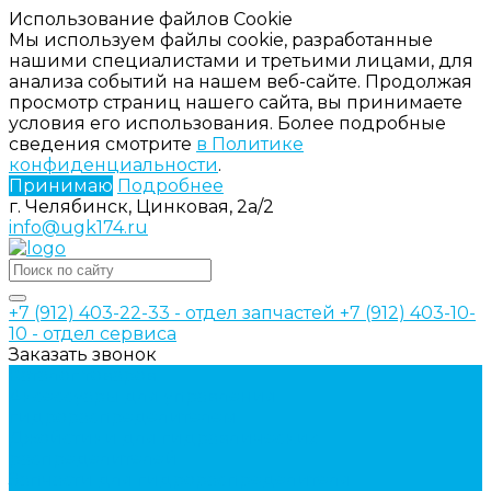
Использование файлов Cookie
Мы используем файлы cookie, разработанные
нашими специалистами и третьими лицами, для
анализа событий на нашем веб-сайте. Продолжая
просмотр страниц нашего сайта, вы принимаете
условия его использования. Более подробные
сведения смотрите
в Политике
конфиденциальности
.
Принимаю
Подробнее
г. Челябинск, Цинковая, 2а/2
info@ugk174.ru
+7 (912) 403-22-33 - отдел запчастей
+7 (912) 403-10-
10 - отдел сервиса
Заказать звонок
Каталог товаров
Аксессуары для управления
гидрораспределителем
Джойстики для гидравлических
распределителей
Запчасти для гидрораспределителя