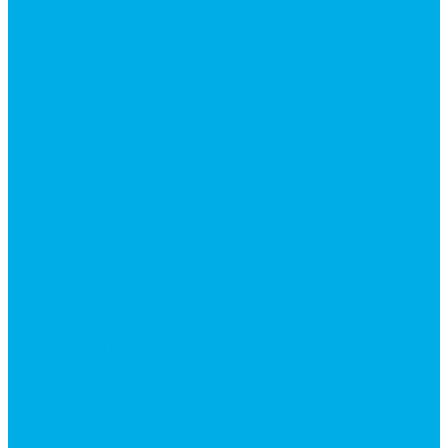
Ремонт гидроцилиндров
Ремонт ковшей экскаваторов
Ремонт земснарядов и землесосов
Ремонт стрел телескопических погрузчиков
Диагностика, ремонт и обслуживание
гидравлических домкратов и гидравлических
стяжек (растяжек).
Ремонт (восстановление) методом наплавки.
Расточка отверстий.
Ремонт гидромолотов в Челябинске —
профессиональный сервис от
Уралгидрокомплект
Ремонт рам экскаваторов и перегружателей
Восстановление и ремонт стрел автокранов и
кран-манипуляторов (КМУ)
Изготовление секций для стрел автокранов, КМУ,
гидроманипуляторов, башенных и жд кранов
Ремонт рам и подрамников грузовой техники
О компании
Отзывы
ГОСТы
Политика конфиденциальности
Оплата
Доставка