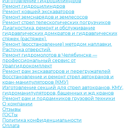
Изготовление гидроцилиндров
Ремонт гидроцилиндров
Ремонт ковшей экскаваторов
Ремонт земснарядов и землесосов
Ремонт стрел телескопических погрузчиков
Диагностика, ремонт и обслуживание
гидравлических домкратов и гидравлических
стяжек (растяжек).
Ремонт (восстановление) методом наплавки.
Расточка отверстий.
Ремонт гидромолотов в Челябинске —
профессиональный сервис от
Уралгидрокомплект
Ремонт рам экскаваторов и перегружателей
Восстановление и ремонт стрел автокранов и
кран-манипуляторов (КМУ)
Изготовление секций для стрел автокранов, КМУ,
гидроманипуляторов, башенных и жд кранов
Ремонт рам и подрамников грузовой техники
О компании
Отзывы
ГОСТы
Политика конфиденциальности
Оплата