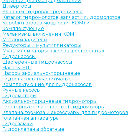
Катушки для распределителей
Диверторы
Клапаны гидрораспределителя
Каталог гидромолотов, запчасти гидромолотов
Коробки отбора мощности (КОМ) и
комплектующие
Механизмы включения КОМ
Маслоохладители
Редукторы и мультипликаторы
Мультипликаторы насосов шестеренных
Гидронасосы
Шестеренные гидронасосы
Насосы НШ
Насосы аксиально-поршневые
Гидронасосы пластинчатые
Комплектующие для гидронасосов
Ручные насосы
Гидромоторы
Аксиально-поршневые гидромоторы
Героторные (планетарные) гидромоторы
Клапана, тормоза и аксессуары для гидромоторов
Клапанная аппаратура
Гидрозамки
Гидроклапаны обратные