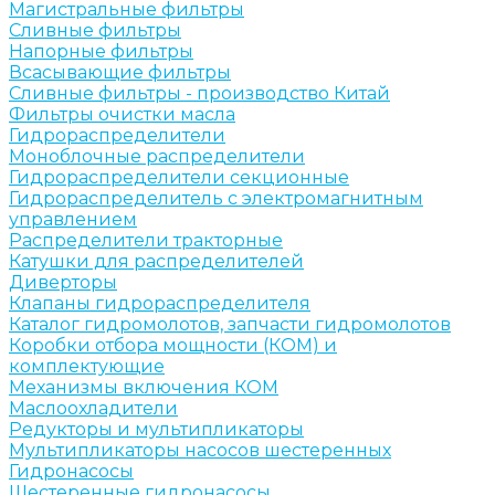
Магистральные фильтры
Сливные фильтры
Напорные фильтры
Всасывающие фильтры
Сливные фильтры - производство Китай
Фильтры очистки масла
Гидрораспределители
Моноблочные распределители
Гидрораспределители секционные
Гидрораспределитель с электромагнитным
управлением
Распределители тракторные
Катушки для распределителей
Диверторы
Клапаны гидрораспределителя
Каталог гидромолотов, запчасти гидромолотов
Коробки отбора мощности (КОМ) и
комплектующие
Механизмы включения КОМ
Маслоохладители
Редукторы и мультипликаторы
Мультипликаторы насосов шестеренных
Гидронасосы
Шестеренные гидронасосы