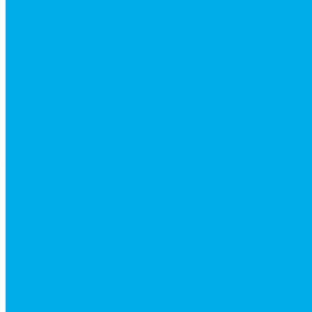
Ремонт рам и подрамников грузовой техники
О компании
Отзывы
ГОСТы
Политика конфиденциальности
Оплата
Доставка
Контакты
...
Каталог товаров
Аксессуары для управления гидрораспределител
Джойстики для гидравлических распределителей
Запчасти для гидрораспределителя
Ручки управления гидрораспределителем
Тросы управления гидрораспределителя
Гидроцилиндры
Гидроцилиндры для автогрейдеров
Гидроцилиндры для автокранов
Гидроцилиндры для бульдозеров
Гидроцилиндры для буровой техники
Гидроцилиндры для гидроподъемников
Гидроцилиндры для импортной спецтехники
Гидроцилиндры Caterpillar
Гидроцилиндры Doosan