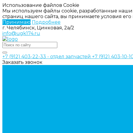
Использование файлов Cookie
Мы используем файлы cookie, разработанные наши
страниц нашего сайта, вы принимаете условия ег
Принимаю
Подробнее
г. Челябинск, Цинковая, 2а/2
info@ugk174.ru
+7 (912) 403-22-33 - отдел запчастей
+7 (912) 403-10-
Заказать звонок
Каталог товаров
Аксессуары для управления гидрораспределител
Джойстики для гидравлических распределителей
Запчасти для гидрораспределителя
Ручки управления гидрораспределителем
Гидроцилиндры
Гидроцилиндры для автогрейдеров
Гидроцилиндры для автокранов
Гидроцилиндры для бульдозеров
Фильтры
Магистральные фильтры
Сливные фильтры