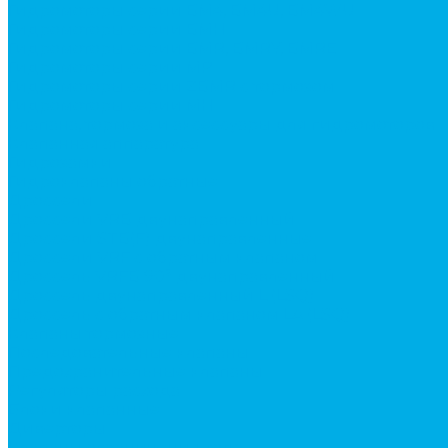
Гидромоторы серии BМ4, BM4U, BМ4WU
Гидромоторы серии BМH
Гидромоторы серии BМR, BMRY, BМRE
Гидромоторы серии MP
Гидромоторы серии ZBMR с тормозом
Гидромоторы серии МH
Клапана, тормоза и аксессуары для гидромоторов
Клапанная аппаратура
Гидрозамки
Гидроклапаны обратные
Дроссели
Дроссели VRB двунаправленный
Дроссели STB(F) двунаправленные
Дроссели VRF с обратным клапаном
Дроссель VRFB 90° двунаправленный
Дроссель двунаправленный L (LSQ)
Дроссель с обратным клапаном LA (LSQ)
Клапаны тормозные
Последовательные клапаны
Предохранительные клапаны
Регуляторы расхода
Блоки клапанные
Диверторы
Клапаны ограничения хода