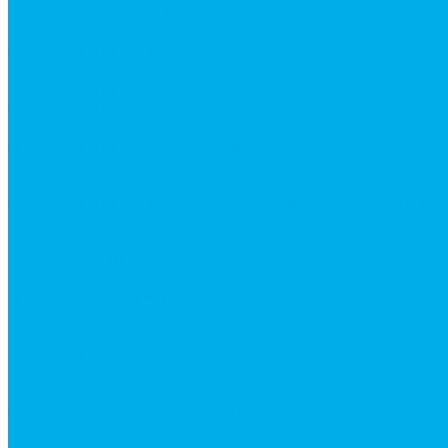
Гидроцилиндры Hitachi
Гидроцилиндры Hyundai
Гидроцилиндры JCB
Гидроцилиндры Komatsu
Гидроцилиндры Volvo
Гидроцилиндры для катков
Гидроцилиндры для коммунальной техники
Гидроцилиндры для манипуляторов
Гидроцилиндры для погрузчиков
Гидроцилиндры для прицепов и самосвалов
Гидроцилиндры для тракторов и сельхозтехники
Гидроцилиндры для экскаваторов
Фильтры
Магистральные фильтры
Сливные фильтры
Напорные фильтры
Всасывающие фильтры
Сливные фильтры - производство Китай
Фильтры очистки масла
Гидрораспределители
Моноблочные распределители
Гидрораспределители секционные
Гидрораспределитель с электромагнитным управ