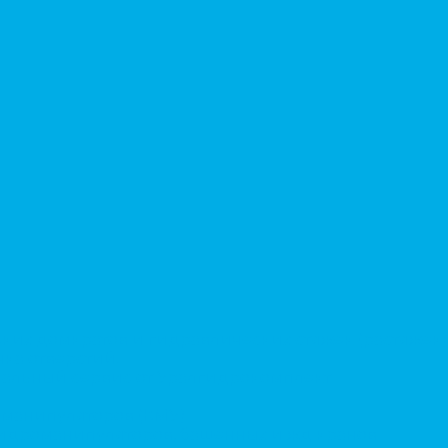
ких домкратов и гидравлических стяжек (растяжек)
ка отверстий.
альный сервис от Уралгидрокомплект
-манипуляторов (КМУ)
 гидроманипуляторов, башенных и жд кранов