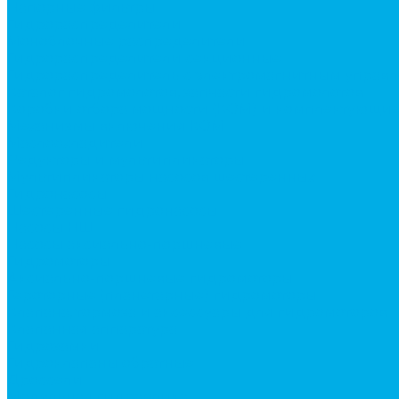
Напорные фильтры
Гидрораспределители
Моноблочные распределители
Гидрораспределители секционные
Гидрораспределитель с электромагнитным управ
Каталог гидромолотов, запчасти гидромолотов
Коробки отбора мощности (КОМ) и комплектующи
Механизмы включения КОМ
Маслоохладители
Редукторы и мультипликаторы
Мультипликаторы насосов шестеренных
Гидронасосы
Шестеренные гидронасосы
Насосы НШ
Насосы аксиально-поршневые
Гидромоторы
Аксиально-поршневые гидромоторы
Героторные (планетарные) гидромоторы
Клапана, тормоза и аксессуары для гидромоторов
Клапанная аппаратура
Гидрозамки
Гидроклапаны обратные
Дроссели
Модульная гидравлика