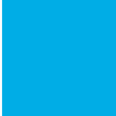
Распределители тракторные
Катушки для распределителей
Диверторы
Клапаны гидрораспределителя
Каталог гидромолотов, запчасти гидромолотов
Коробки отбора мощности (КОМ) и комплектующи
Механизмы включения КОМ
Маслоохладители
Редукторы и мультипликаторы
Мультипликаторы насосов шестеренных
Гидронасосы
Шестеренные гидронасосы
Насосы НШ
Насосы аксиально-поршневые
Гидронасосы пластинчатые
Комплектующие для гидронасосов
Ручные насосы
Гидромоторы
Аксиально-поршневые гидромоторы
Героторные (планетарные) гидромоторы
Гидромоторы серии BM3, BM3Y, BM3W, BM3WY
Гидромоторы серии BMM
Гидромоторы серии BMP, BMPY, BMPW
Гидромоторы серии BMRW1