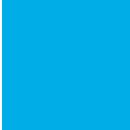
Краны шаровые (стальные)
Краны шаровые 2-х ходовые
Краны шаровые 3-х ходовые
Редукционные клапаны
Модульная гидравлика
Модульные гидрораспределители
Гидрораспределители 1Р203 (CETOP8)
Гидрораспределители ВЕ10
Гидрораспределители ВЕ6 (CETOP3)
Гидрораспределители ВЕХ16 (CETOP7)
Гидрораспределители ВММ10
Гидрораспределители ВММ6 (CETOP3)
Предохранительные клапаны
Монтажные плиты
Насосы дозаторы
Адаптеры и соединения
Краны гидравлические
4-х ходовые
Фитинги для пневматики
Запчасти для спецтехники
Запчасти для BOBCAT
Запчасти для CATERPILLAR
Запчасти для JCB