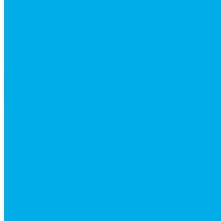
Модульные гидрораспределители
Предохранительные клапаны
Монтажные плиты
Насосы дозаторы
Адаптеры и соединения
Краны гидравлические
Фитинги для пневматики
Запчасти для спецтехники
Запчасти для BOBCAT
Запчасти для CATERPILLAR
Запчасти для JCB
Наши услуги
Изготовление гидроцилиндров
Ремонт гидроцилиндров
Ремонт ковшей экскаваторов
Ремонт земснарядов и землесосов
Ремонт стрел телескопических погрузчиков
Диагностика, ремонт и обслуживание гидравличес
Ремонт (восстановление) методом наплавки. Расточ
Ремонт гидромолотов в Челябинске — профессион
Ремонт рам экскаваторов и перегружателей
Восстановление и ремонт стрел автокранов и кран
Изготовление секций для стрел автокранов, КМУ,