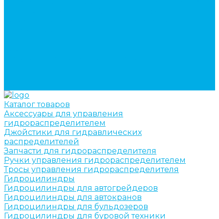
Изготовление секций для стрел автокранов, КМУ,
гидроманипуляторов, башенных и жд кранов
Ремонт рам и подрамников грузовой техники
О компании
Отзывы
ГОСТы
Политика конфиденциальности
Оплата
Доставка
Контакты
Каталог товаров
Аксессуары для управления
гидрораспределителем
Джойстики для гидравлических
распределителей
Запчасти для гидрораспределителя
Ручки управления гидрораспределителем
Тросы управления гидрораспределителя
Гидроцилиндры
Гидроцилиндры для автогрейдеров
Гидроцилиндры для автокранов
Гидроцилиндры для бульдозеров
Гидроцилиндры для буровой техники