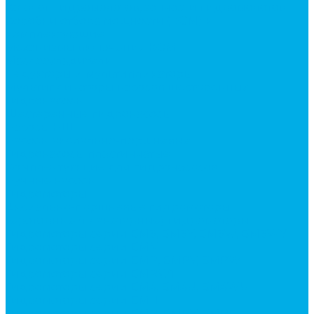
Каталог гидромолотов, запчасти гидромолотов
Коробки отбора мощности (КОМ) и
комплектующие
Механизмы включения КОМ
Маслоохладители
Редукторы и мультипликаторы
Мультипликаторы насосов шестеренных
Гидронасосы
Шестеренные гидронасосы
Насосы НШ
Насосы аксиально-поршневые
Гидронасосы пластинчатые
Комплектующие для гидронасосов
Ручные насосы
Гидромоторы
Аксиально-поршневые гидромоторы
Героторные (планетарные) гидромоторы
Гидромоторы серии BM3, BM3Y, BM3W, BM3WY
Гидромоторы серии BMM
Гидромоторы серии BMP, BMPY, BMPW
Гидромоторы серии BMRW1
Гидромоторы серии BМ4, BM4U, BМ4WU
Гидромоторы серии BМH
Гидромоторы серии BМR, BMRY, BМRE