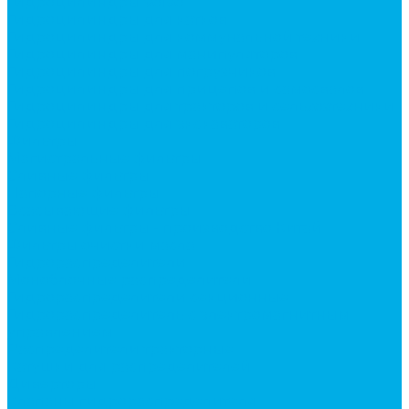
Гидроцилиндры Volvo
Гидроцилиндры для катков
Гидроцилиндры для коммунальной техники
Гидроцилиндры для манипуляторов
Гидроцилиндры для погрузчиков
Гидроцилиндры для прицепов и самосвалов
Гидроцилиндры для тракторов и сельхозтехники
Гидроцилиндры для экскаваторов
Фильтры
Магистральные фильтры
Сливные фильтры
Напорные фильтры
Всасывающие фильтры
Сливные фильтры - производство Китай
Фильтры очистки масла
Гидрораспределители
Моноблочные распределители
Гидрораспределители секционные
Гидрораспределитель с электромагнитным
управлением
Распределители тракторные
Катушки для распределителей
Диверторы
Клапаны гидрораспределителя