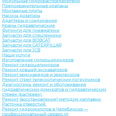
Модульные гидрораспределители
Предохранительные клапаны
Монтажные плиты
Насосы дозаторы
Адаптеры и соединения
Краны гидравлические
Фитинги для пневматики
Запчасти для спецтехники
Запчасти для BOBCAT
Запчасти для CATERPILLAR
Запчасти для JCB
Наши услуги
Изготовление гидроцилиндров
Ремонт гидроцилиндров
Ремонт ковшей экскаваторов
Ремонт земснарядов и землесосов
Ремонт стрел телескопических погрузчиков
Диагностика, ремонт и обслуживание
гидравлических домкратов и гидравлических
стяжек (растяжек).
Ремонт (восстановление) методом наплавки.
Расточка отверстий.
Ремонт гидромолотов в Челябинске —
профессиональный сервис от