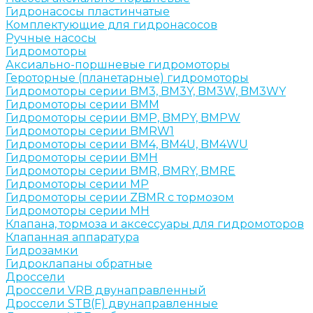
Гидронасосы пластинчатые
Комплектующие для гидронасосов
Ручные насосы
Гидромоторы
Аксиально-поршневые гидромоторы
Героторные (планетарные) гидромоторы
Гидромоторы серии BM3, BM3Y, BM3W, BM3WY
Гидромоторы серии BMM
Гидромоторы серии BMP, BMPY, BMPW
Гидромоторы серии BMRW1
Гидромоторы серии BМ4, BM4U, BМ4WU
Гидромоторы серии BМH
Гидромоторы серии BМR, BMRY, BМRE
Гидромоторы серии MP
Гидромоторы серии ZBMR с тормозом
Гидромоторы серии МH
Клапана, тормоза и аксессуары для гидромоторов
Клапанная аппаратура
Гидрозамки
Гидроклапаны обратные
Дроссели
Дроссели VRB двунаправленный
Дроссели STB(F) двунаправленные