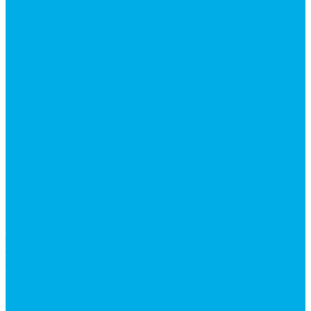
Насосы аксиально-поршневые
Гидромоторы
Аксиально-поршневые гидромоторы
Героторные (планетарные) гидромоторы
Клапана, тормоза и аксессуары для гидромоторов
Клапанная аппаратура
Гидрозамки
Гидроклапаны обратные
Дроссели
Модульная гидравлика
Модульные гидрораспределители
Предохранительные клапаны
Монтажные плиты
Насосы дозаторы
Адаптеры и соединения
Краны гидравлические
Фитинги для пневматики
Запчасти для спецтехники
Запчасти для BOBCAT
Запчасти для CATERPILLAR
Запчасти для JCB
Наши услуги
Изготовление гидроцилиндров