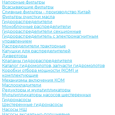
Напорные фильтры
Всасывающие фильтры
Сливные фильтры - производство Китай
Фильтры очистки масла
Гидрораспределители
Моноблочные распределители
Гидрораспределители секционные
Гидрораспределитель с электромагнитным
управлением
Распределители тракторные
Катушки для распределителей
Диверторы
Клапаны гидрораспределителя
Каталог гидромолотов, запчасти гидромолотов
Коробки отбора мощности (КОМ) и
комплектующие
Механизмы включения КОМ
Маслоохладители
Редукторы и мультипликаторы
Мультипликаторы насосов шестеренных
Гидронасосы
Шестеренные гидронасосы
Насосы НШ
Насосы аксиально-поршневые