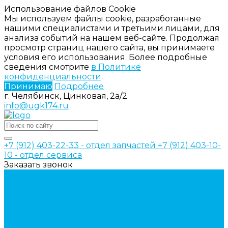
Использование файлов Cookie
Мы используем файлы cookie, разработанные
нашими специалистами и третьими лицами, для
анализа событий на нашем веб-сайте. Продолжая
просмотр страниц нашего сайта, вы принимаете
условия его использования. Более подробные
сведения смотрите
в Политике
конфиденциальности
.
Принимаю
Подробнее
г. Челябинск, Цинковая, 2а/2
info@ugk174.ru
+7 (912) 403-22-33 - отдел запчастей
+7 (912) 403-10-
10 - отдел сервиса
Заказать звонок
Каталог товаров
Аксессуары для управления
гидрораспределителем
Джойстики для гидравлических
распределителей
Запчасти для гидрораспределителя