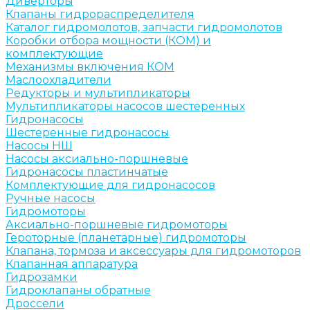
Диверторы
Клапаны гидрораспределителя
Каталог гидромолотов, запчасти гидромолотов
Коробки отбора мощности (КОМ) и
комплектующие
Механизмы включения КОМ
Маслоохладители
Редукторы и мультипликаторы
Мультипликаторы насосов шестеренных
Гидронасосы
Шестеренные гидронасосы
Насосы НШ
Насосы аксиально-поршневые
Гидронасосы пластинчатые
Комплектующие для гидронасосов
Ручные насосы
Гидромоторы
Аксиально-поршневые гидромоторы
Героторные (планетарные) гидромоторы
Клапана, тормоза и аксессуары для гидромоторов
Клапанная аппаратура
Гидрозамки
Гидроклапаны обратные
Дроссели