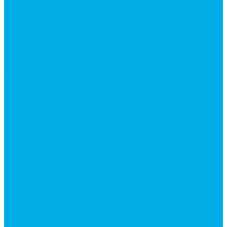
Контакты
...
Каталог товаров
Аксессуары для управления
гидрораспределителем
Джойстики для гидравлических
распределителей
Запчасти для гидрораспределителя
Ручки управления гидрораспределителем
Тросы управления гидрораспределителя
Гидроцилиндры
Гидроцилиндры для автогрейдеров
Гидроцилиндры для автокранов
Гидроцилиндры для бульдозеров
Гидроцилиндры для буровой техники
Гидроцилиндры для гидроподъемников
Гидроцилиндры для импортной спецтехники
Гидроцилиндры Caterpillar
Гидроцилиндры Doosan
Гидроцилиндры Hitachi
Гидроцилиндры Hyundai
Гидроцилиндры JCB
Гидроцилиндры Komatsu