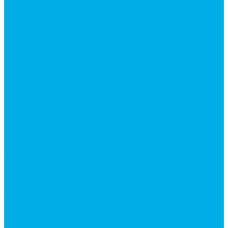
Редукционные клапаны
Модульная гидравлика
Модульные гидрораспределители
Гидрораспределители 1Р203 (CETOP8)
Гидрораспределители ВЕ10
Гидрораспределители ВЕ6 (CETOP3)
Гидрораспределители ВЕХ16 (CETOP7)
Гидрораспределители ВММ10
Гидрораспределители ВММ6 (CETOP3)
Предохранительные клапаны
Монтажные плиты
Насосы дозаторы
Адаптеры и соединения
Краны гидравлические
4-х ходовые
Фитинги для пневматики
Запчасти для спецтехники
Запчасти для BOBCAT
Запчасти для CATERPILLAR
Запчасти для JCB
Запчасти для MSt
Запчасти для TEREX
Запчасти для VOLVO
Запчасти для автокранов