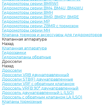
Гидромоторы серии BMRW1
Гидромоторы серии BМ4, BM4U, BМ4WU
Гидромоторы серии BМH
Гидромоторы серии BМR, BMRY, BМRE
Гидромоторы серии MP
Гидромоторы серии ZBMR с тормозом
Гидромоторы серии МH
Клапана, тормоза и аксессуары для гидромоторов
Клапанная аппаратура
Назад
Клапанная аппаратура
Гидрозамки
Гидроклапаны обратные
Дроссели
Назад
Дроссели
Дроссели VRB двунаправленный
Дроссели STB(F) двунаправленные
Дроссели VRF с обратным клапаном
Дроссель VRFB 90° двунаправленный
Дроссель двунаправленный L (LSQ)
Дроссель с обратным клапаном LA (LSQ)
Клапаны тормозные