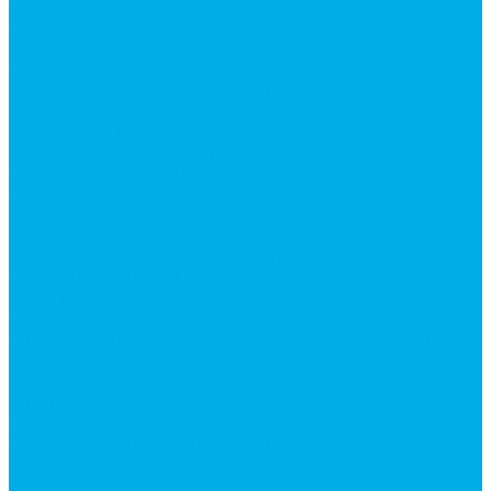
Ремонт гидроцилиндров
Ремонт ковшей экскаваторов
Ремонт земснарядов и землесосов
Ремонт стрел телескопических погрузчиков
Диагностика, ремонт и обслуживание
гидравлических домкратов и гидравлических
стяжек (растяжек).
Ремонт (восстановление) методом наплавки.
Расточка отверстий.
Ремонт гидромолотов в Челябинске —
профессиональный сервис от
Уралгидрокомплект
Ремонт рам экскаваторов и перегружателей
Восстановление и ремонт стрел автокранов и
кран-манипуляторов (КМУ)
Изготовление секций для стрел автокранов, КМУ,
гидроманипуляторов, башенных и жд кранов
Ремонт рам и подрамников грузовой техники
О компании
Отзывы
ГОСТы
Политика конфиденциальности
Оплата
Доставка