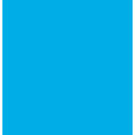
Ручки управления гидрораспределителем
Гидроцилиндры
Гидроцилиндры для автогрейдеров
Гидроцилиндры для автокранов
Гидроцилиндры для бульдозеров
Фильтры
Магистральные фильтры
Сливные фильтры
Напорные фильтры
Гидрораспределители
Моноблочные распределители
Гидрораспределители секционные
Гидрораспределитель с электромагнитным
управлением
Каталог гидромолотов, запчасти гидромолотов
Коробки отбора мощности (КОМ) и
комплектующие
Механизмы включения КОМ
Маслоохладители
Редукторы и мультипликаторы
Мультипликаторы насосов шестеренных
Гидронасосы
Шестеренные гидронасосы
Насосы НШ