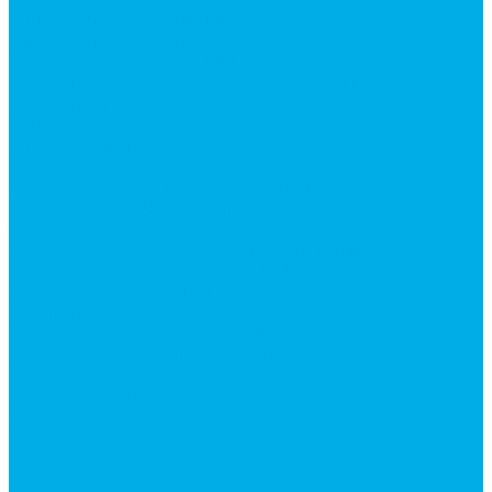
Гидромоторы серии MP
Гидромоторы серии ZBMR с тормозом
Гидромоторы серии МH
Клапана, тормоза и аксессуары для гидромоторов
Клапанная аппаратура
Гидрозамки
Гидроклапаны обратные
Дроссели
Дроссели VRB двунаправленный
Дроссели STB(F) двунаправленные
Дроссели VRF с обратным клапаном
Дроссель VRFB 90° двунаправленный
Дроссель двунаправленный L (LSQ)
Дроссель с обратным клапаном LA (LSQ)
Клапаны тормозные
Последовательные клапаны
Предохранительные клапаны
Регуляторы расхода
Блоки клапанные
Диверторы
Краны шаровые (стальные)
Краны шаровые 2-х ходовые
Краны шаровые 3-х ходовые