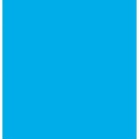
Запчасти автокран Галичанин
Запчасти автокран Ивановец
Запчасти автокран Клинцы
Запчасти автокран Челябинец
Запчасти для мусоровозов
Запчасти для сельхозтехники
Наши услуги
Изготовление гидроцилиндров
Ремонт гидроцилиндров
Ремонт ковшей экскаваторов
Ремонт земснарядов и землесосов
Ремонт стрел телескопических погрузчиков
Диагностика, ремонт и обслуживание
гидравлических домкратов и гидравлических
стяжек (растяжек).
Ремонт (восстановление) методом наплавки.
Расточка отверстий.
Ремонт гидромолотов в Челябинске —
профессиональный сервис от
Уралгидрокомплект
Ремонт рам экскаваторов и перегружателей
Восстановление и ремонт стрел автокранов и
кран-манипуляторов (КМУ)