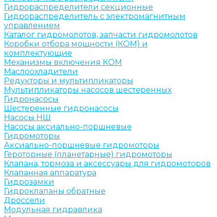
Гидрораспределители секционные
Гидрораспределитель с электромагнитным
управлением
Каталог гидромолотов, запчасти гидромолотов
Коробки отбора мощности (КОМ) и
комплектующие
Механизмы включения КОМ
Маслоохладители
Редукторы и мультипликаторы
Мультипликаторы насосов шестеренных
Гидронасосы
Шестеренные гидронасосы
Насосы НШ
Насосы аксиально-поршневые
Гидромоторы
Аксиально-поршневые гидромоторы
Героторные (планетарные) гидромоторы
Клапана, тормоза и аксессуары для гидромоторов
Клапанная аппаратура
Гидрозамки
Гидроклапаны обратные
Дроссели
Модульная гидравлика