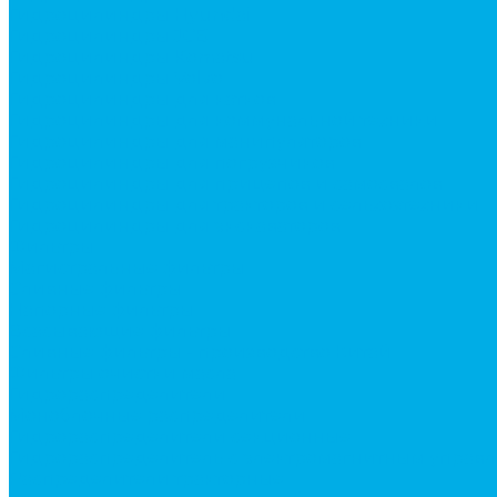
Гидроцилиндры Hyundai
Гидроцилиндры JCB
Гидроцилиндры Komatsu
Гидроцилиндры Volvo
Гидроцилиндры для катков
Гидроцилиндры для коммунальной техники
Гидроцилиндры для манипуляторов
Гидроцилиндры для погрузчиков
Гидроцилиндры для прицепов и самосвалов
Гидроцилиндры для тракторов и сельхозтехники
Гидроцилиндры для экскаваторов
Фильтры
Магистральные фильтры
Сливные фильтры
Напорные фильтры
Всасывающие фильтры
Сливные фильтры - производство Китай
Фильтры очистки масла
Гидрораспределители
Моноблочные распределители
Гидрораспределители секционные
Гидрораспределитель с электромагнитным управ
Распределители тракторные