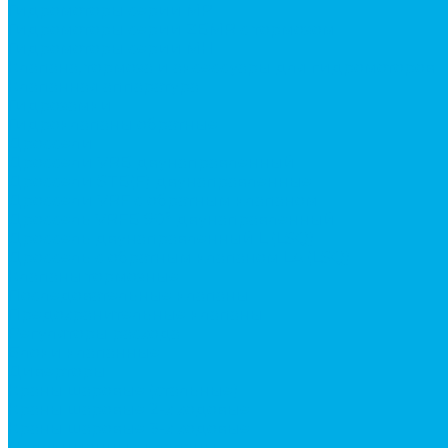
Гидромоторы серии MP
Гидромоторы серии ZBMR с тормозом
Гидромоторы серии МH
Клапана, тормоза и аксессуары для гидромоторов
Клапанная аппаратура
Гидрозамки
Гидроклапаны обратные
Дроссели
Дроссели VRB двунаправленный
Дроссели STB(F) двунаправленные
Дроссели VRF с обратным клапаном
Дроссель VRFB 90° двунаправленный
Дроссель двунаправленный L (LSQ)
Дроссель с обратным клапаном LA (LSQ)
Клапаны тормозные
Последовательные клапаны
Предохранительные клапаны
Регуляторы расхода
Блоки клапанные
Диверторы
Краны шаровые (стальные)
Краны шаровые 2-х ходовые
Краны шаровые 3-х ходовые
Редукционные клапаны