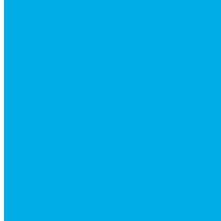
Катушки для распределителей
Диверторы
Клапаны гидрораспределителя
Коробки отбора мощности (КОМ) и комплектующи
Механизмы включения КОМ
Маслоохладители
Редукторы и мультипликаторы
Мультипликаторы насосов шестеренных
Гидронасосы
Шестеренные гидронасосы
Насосы НШ
Насосы аксиально-поршневые
Гидронасосы пластинчатые
Комплектующие для гидронасосов
Ручные насосы
Гидромоторы
Аксиально-поршневые гидромоторы
Героторные (планетарные) гидромоторы
Гидромоторы серии BM3, BM3Y, BM3W, BM3WY
Гидромоторы серии BMM
Гидромоторы серии BMP, BMPY, BMPW
Гидромоторы серии BМ4, BM4U, BМ4WU
Гидромоторы серии BМH
Гидромоторы серии BМR, BMRY, BМRE