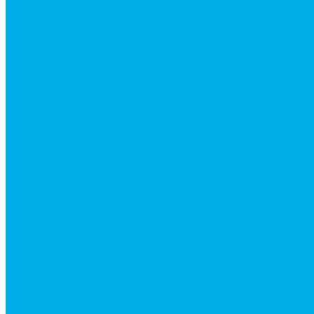
Напорные фильтры
Гидрораспределители
Моноблочные распределители
Гидрораспределители секционные
Гидрораспределитель с электромагнитным управ
Коробки отбора мощности (КОМ) и комплектующи
Механизмы включения КОМ
Маслоохладители
Редукторы и мультипликаторы
Мультипликаторы насосов шестеренных
Гидронасосы
Шестеренные гидронасосы
Насосы НШ
Насосы аксиально-поршневые
Гидромоторы
Аксиально-поршневые гидромоторы
Героторные (планетарные) гидромоторы
Клапана, тормоза и аксессуары для гидромоторов
Клапанная аппаратура
Гидрозамки
Гидроклапаны обратные
Дроссели
Модульная гидравлика
Модульные гидрораспределители