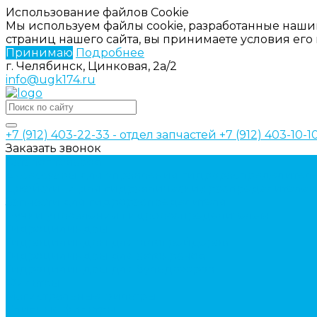
Использование файлов Cookie
Мы используем файлы cookie, разработанные наши
страниц нашего сайта, вы принимаете условия ег
Принимаю
Подробнее
г. Челябинск, Цинковая, 2а/2
info@ugk174.ru
+7 (912) 403-22-33 - отдел запчастей
+7 (912) 403-10-
Заказать звонок
Каталог товаров
Аксессуары для управления гидрораспределител
Джойстики для гидравлических распределителей
Запчасти для гидрораспределителя
Ручки управления гидрораспределителем
Гидроцилиндры
Гидроцилиндры для автогрейдеров
Гидроцилиндры для автокранов
Гидроцилиндры для бульдозеров
Фильтры
Магистральные фильтры
Сливные фильтры