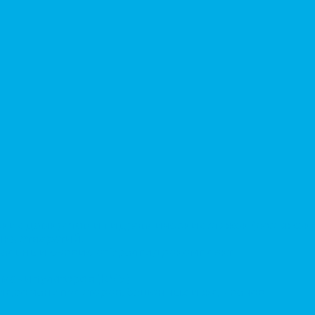
ких домкратов и гидравлических стяжек (растяжек)
ка отверстий.
альный сервис от Уралгидрокомплект
-манипуляторов (КМУ)
 гидроманипуляторов, башенных и жд кранов