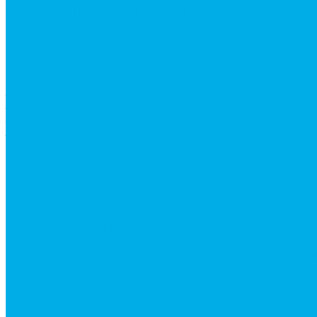
Предохранительные клапаны
Монтажные плиты
Насосы дозаторы
Адаптеры и соединения
Краны гидравлические
Фитинги для пневматики
Запчасти для спецтехники
Запчасти для BOBCAT
Запчасти для CATERPILLAR
Запчасти для JCB
Наши услуги
Изготовление гидроцилиндров
Ремонт гидроцилиндров
Ремонт ковшей экскаваторов
Ремонт земснарядов и землесосов
Ремонт стрел телескопических погрузчиков
Диагностика, ремонт и обслуживание гидравличес
Ремонт (восстановление) методом наплавки. Расточ
Ремонт гидромолотов в Челябинске — профессион
Ремонт рам экскаваторов и перегружателей
Восстановление и ремонт стрел автокранов и кран
Изготовление секций для стрел автокранов, КМУ,
Ремонт рам и подрамников грузовой техники