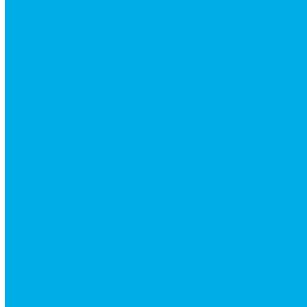
Модульная гидравлика
Модульные гидрораспределители
Гидрораспределители 1Р203 (CETOP8)
Гидрораспределители ВЕ10
Гидрораспределители ВЕ6 (CETOP3)
Гидрораспределители ВЕХ16 (CETOP7)
Гидрораспределители ВММ10
Гидрораспределители ВММ6 (CETOP3)
Предохранительные клапаны
Монтажные плиты
Насосы дозаторы
Адаптеры и соединения
Краны гидравлические
4-х ходовые
Фитинги для пневматики
Запчасти для спецтехники
Запчасти для BOBCAT
Запчасти для CATERPILLAR
Запчасти для JCB
Запчасти для MSt
Запчасти для TEREX
Запчасти для VOLVO
Запчасти для автокранов