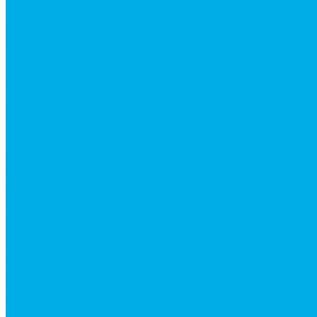
О компании
Отзывы
ГОСТы
Политика конфиденциальности
Оплата
Доставка
Контакты
...
Каталог товаров
Аксессуары для управления гидрораспределител
Джойстики для гидравлических распределителей
Запчасти для гидрораспределителя
Ручки управления гидрораспределителем
Тросы управления гидрораспределителя
Гидроцилиндры
Гидроцилиндры для автогрейдеров
Гидроцилиндры для автокранов
Гидроцилиндры для бульдозеров
Гидроцилиндры для буровой техники
Гидроцилиндры для гидроподъемников
Гидроцилиндры для импортной спецтехники
Гидроцилиндры Caterpillar
Гидроцилиндры Doosan
Гидроцилиндры Hitachi