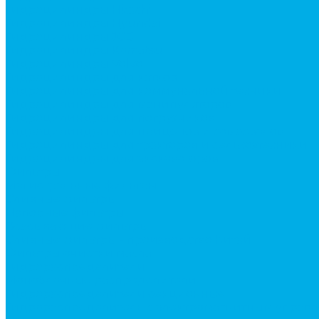
Гидроцилиндры Hitachi
Гидроцилиндры Hyundai
Гидроцилиндры JCB
Гидроцилиндры Komatsu
Гидроцилиндры Volvo
Гидроцилиндры для катков
Гидроцилиндры для коммунальной техники
Гидроцилиндры для манипуляторов
Гидроцилиндры для погрузчиков
Гидроцилиндры для прицепов и самосвалов
Гидроцилиндры для тракторов и сельхозтехники
Гидроцилиндры для экскаваторов
Фильтры
Магистральные фильтры
Сливные фильтры
Напорные фильтры
Всасывающие фильтры
Сливные фильтры - производство Китай
Фильтры очистки масла
Гидрораспределители
Моноблочные распределители
Гидрораспределители секционные
Гидрораспределитель с электромагнитным управ