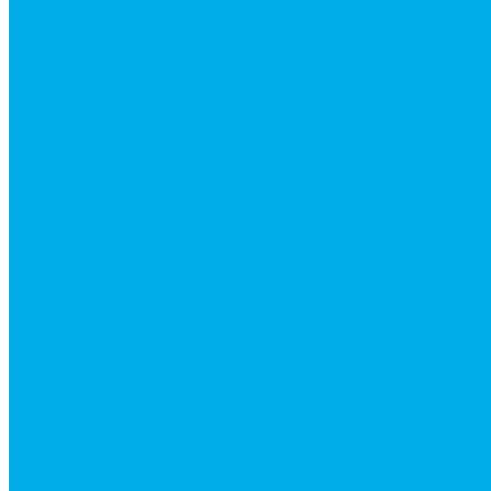
Гидромоторы серии BМ4, BM4U, BМ4WU
Гидромоторы серии BМH
Гидромоторы серии BМR, BMRY, BМRE
Гидромоторы серии MP
Гидромоторы серии ZBMR с тормозом
Гидромоторы серии МH
Клапана, тормоза и аксессуары для гидромоторов
Клапанная аппаратура
Гидрозамки
Гидроклапаны обратные
Дроссели
Дроссели VRB двунаправленный
Дроссели STB(F) двунаправленные
Дроссели VRF с обратным клапаном
Дроссель VRFB 90° двунаправленный
Дроссель двунаправленный L (LSQ)
Дроссель с обратным клапаном LA (LSQ)
Клапаны тормозные
Последовательные клапаны
Предохранительные клапаны
Регуляторы расхода
Блоки клапанные
Диверторы
Клапаны ограничения хода