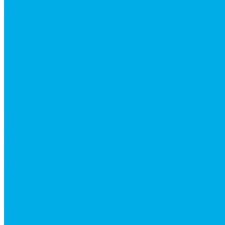
Распределители тракторные
Катушки для распределителей
Диверторы
Клапаны гидрораспределителя
Каталог гидромолотов, запчасти гидромолотов
Коробки отбора мощности (КОМ) и комплектующи
Механизмы включения КОМ
Маслоохладители
Редукторы и мультипликаторы
Мультипликаторы насосов шестеренных
Гидронасосы
Шестеренные гидронасосы
Насосы НШ
Насосы аксиально-поршневые
Гидронасосы пластинчатые
Комплектующие для гидронасосов
Ручные насосы
Гидромоторы
Аксиально-поршневые гидромоторы
Героторные (планетарные) гидромоторы
Гидромоторы серии BM3, BM3Y, BM3W, BM3WY
Гидромоторы серии BMM
Гидромоторы серии BMP, BMPY, BMPW
Гидромоторы серии BMRW1