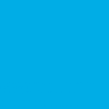
ких домкратов и гидравлических стяжек (растяжек)
ка отверстий.
альный сервис от Уралгидрокомплект
-манипуляторов (КМУ)
 гидроманипуляторов, башенных и жд кранов