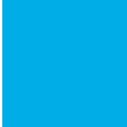
Модульные гидрораспределители
Предохранительные клапаны
Монтажные плиты
Насосы дозаторы
Адаптеры и соединения
Краны гидравлические
Фитинги для пневматики
Запчасти для спецтехники
Запчасти для BOBCAT
Запчасти для CATERPILLAR
Запчасти для JCB
Наши услуги
Изготовление гидроцилиндров
Ремонт гидроцилиндров
Ремонт ковшей экскаваторов
Ремонт земснарядов и землесосов
Ремонт стрел телескопических погрузчиков
Диагностика, ремонт и обслуживание гидравличес
Ремонт (восстановление) методом наплавки. Расточ
Ремонт гидромолотов в Челябинске — профессион
Ремонт рам экскаваторов и перегружателей
Восстановление и ремонт стрел автокранов и кран
Изготовление секций для стрел автокранов, КМУ,