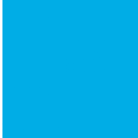
Краны шаровые (стальные)
Краны шаровые 2-х ходовые
Краны шаровые 3-х ходовые
Редукционные клапаны
Модульная гидравлика
Модульные гидрораспределители
Гидрораспределители 1Р203 (CETOP8)
Гидрораспределители ВЕ10
Гидрораспределители ВЕ6 (CETOP3)
Гидрораспределители ВЕХ16 (CETOP7)
Гидрораспределители ВММ10
Гидрораспределители ВММ6 (CETOP3)
Предохранительные клапаны
Монтажные плиты
Насосы дозаторы
Адаптеры и соединения
Краны гидравлические
4-х ходовые
Фитинги для пневматики
Запчасти для спецтехники
Запчасти для BOBCAT
Запчасти для CATERPILLAR
Запчасти для JCB