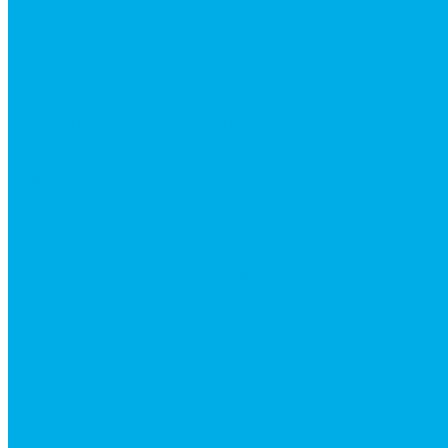
Напорные фильтры
Гидрораспределители
Моноблочные распределители
Гидрораспределители секционные
Гидрораспределитель с электромагнитным управ
Каталог гидромолотов, запчасти гидромолотов
Коробки отбора мощности (КОМ) и комплектующи
Механизмы включения КОМ
Маслоохладители
Редукторы и мультипликаторы
Мультипликаторы насосов шестеренных
Гидронасосы
Шестеренные гидронасосы
Насосы НШ
Насосы аксиально-поршневые
Гидромоторы
Аксиально-поршневые гидромоторы
Героторные (планетарные) гидромоторы
Клапана, тормоза и аксессуары для гидромоторов
Клапанная аппаратура
Гидрозамки
Гидроклапаны обратные
Дроссели
Модульная гидравлика