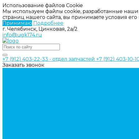
Использование файлов Cookie
Мы используем файлы cookie, разработанные наши
страниц нашего сайта, вы принимаете условия ег
Принимаю
Подробнее
г. Челябинск, Цинковая, 2а/2
info@ugk174.ru
+7 (912) 403-22-33 - отдел запчастей
+7 (912) 403-10-
Заказать звонок
Каталог товаров
Аксессуары для управления гидрораспределител
Джойстики для гидравлических распределителей
Запчасти для гидрораспределителя
Ручки управления гидрораспределителем
Гидроцилиндры
Гидроцилиндры для автогрейдеров
Гидроцилиндры для автокранов
Гидроцилиндры для бульдозеров
Фильтры
Магистральные фильтры
Сливные фильтры