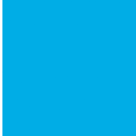
Ремонт рам и подрамников грузовой техники
О компании
Отзывы
ГОСТы
Политика конфиденциальности
Оплата
Доставка
Контакты
...
Каталог товаров
Аксессуары для управления гидрораспределител
Джойстики для гидравлических распределителей
Запчасти для гидрораспределителя
Ручки управления гидрораспределителем
Тросы управления гидрораспределителя
Гидроцилиндры
Гидроцилиндры для автогрейдеров
Гидроцилиндры для автокранов
Гидроцилиндры для бульдозеров
Гидроцилиндры для буровой техники
Гидроцилиндры для гидроподъемников
Гидроцилиндры для импортной спецтехники
Гидроцилиндры Caterpillar
Гидроцилиндры Doosan