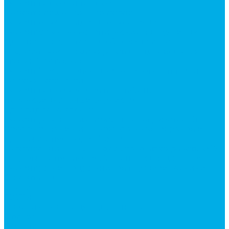
Ремонт гидроцилиндров
Ремонт ковшей экскаваторов
Ремонт земснарядов и землесосов
Ремонт стрел телескопических погрузчиков
Диагностика, ремонт и обслуживание
гидравлических домкратов и гидравлических
стяжек (растяжек).
Ремонт (восстановление) методом наплавки.
Расточка отверстий.
Ремонт гидромолотов в Челябинске —
профессиональный сервис от
Уралгидрокомплект
Ремонт рам экскаваторов и перегружателей
Восстановление и ремонт стрел автокранов и
кран-манипуляторов (КМУ)
Изготовление секций для стрел автокранов, КМУ,
гидроманипуляторов, башенных и жд кранов
Ремонт рам и подрамников грузовой техники
О компании
Отзывы
ГОСТы
Политика конфиденциальности
Оплата
Доставка