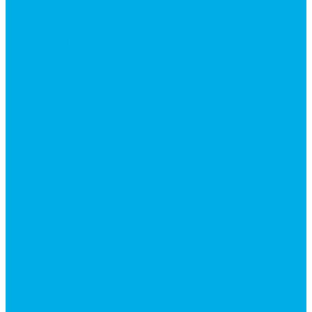
Гидроцилиндры Volvo
Гидроцилиндры для катков
Гидроцилиндры для коммунальной техники
Гидроцилиндры для манипуляторов
Гидроцилиндры для погрузчиков
Гидроцилиндры для прицепов и самосвалов
Гидроцилиндры для тракторов и сельхозтехники
Гидроцилиндры для экскаваторов
Фильтры
Магистральные фильтры
Сливные фильтры
Напорные фильтры
Всасывающие фильтры
Сливные фильтры - производство Китай
Фильтры очистки масла
Гидрораспределители
Моноблочные распределители
Гидрораспределители секционные
Гидрораспределитель с электромагнитным
управлением
Распределители тракторные
Катушки для распределителей
Диверторы
Клапаны гидрораспределителя