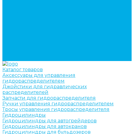
кран-манипуляторов (КМУ)
Изготовление секций для стрел автокранов, КМУ,
гидроманипуляторов, башенных и жд кранов
Ремонт рам и подрамников грузовой техники
О компании
Отзывы
ГОСТы
Политика конфиденциальности
Оплата
Доставка
Контакты
Каталог товаров
Аксессуары для управления
гидрораспределителем
Джойстики для гидравлических
распределителей
Запчасти для гидрораспределителя
Ручки управления гидрораспределителем
Тросы управления гидрораспределителя
Гидроцилиндры
Гидроцилиндры для автогрейдеров
Гидроцилиндры для автокранов
Гидроцилиндры для бульдозеров