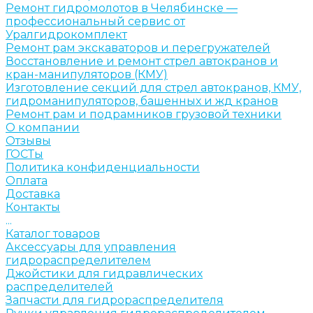
Ремонт гидромолотов в Челябинске —
профессиональный сервис от
Уралгидрокомплект
Ремонт рам экскаваторов и перегружателей
Восстановление и ремонт стрел автокранов и
кран-манипуляторов (КМУ)
Изготовление секций для стрел автокранов, КМУ,
гидроманипуляторов, башенных и жд кранов
Ремонт рам и подрамников грузовой техники
О компании
Отзывы
ГОСТы
Политика конфиденциальности
Оплата
Доставка
Контакты
...
Каталог товаров
Аксессуары для управления
гидрораспределителем
Джойстики для гидравлических
распределителей
Запчасти для гидрораспределителя