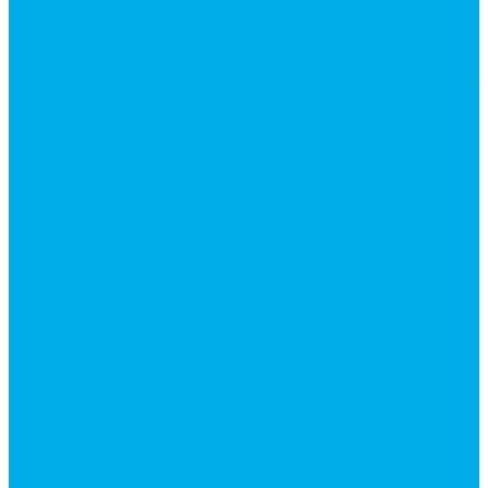
Гидромоторы серии MP
Гидромоторы серии ZBMR с тормозом
Гидромоторы серии МH
Клапана, тормоза и аксессуары для гидромоторов
Клапанная аппаратура
Гидрозамки
Гидроклапаны обратные
Дроссели
Дроссели VRB двунаправленный
Дроссели STB(F) двунаправленные
Дроссели VRF с обратным клапаном
Дроссель VRFB 90° двунаправленный
Дроссель двунаправленный L (LSQ)
Дроссель с обратным клапаном LA (LSQ)
Клапаны тормозные
Последовательные клапаны
Предохранительные клапаны
Регуляторы расхода
Блоки клапанные
Диверторы
Клапаны ограничения хода
Краны шаровые (стальные)
Краны шаровые 2-х ходовые