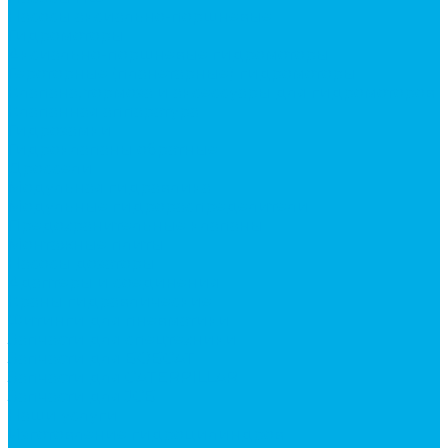
Насосы аксиально-поршневые
Гидромоторы
Аксиально-поршневые гидромоторы
Героторные (планетарные) гидромоторы
Клапана, тормоза и аксессуары для гидромоторов
Клапанная аппаратура
Гидрозамки
Гидроклапаны обратные
Дроссели
Модульная гидравлика
Модульные гидрораспределители
Предохранительные клапаны
Монтажные плиты
Насосы дозаторы
Адаптеры и соединения
Краны гидравлические
Фитинги для пневматики
Запчасти для спецтехники
Запчасти для BOBCAT
Запчасти для CATERPILLAR
Запчасти для JCB
Наши услуги
Изготовление гидроцилиндров