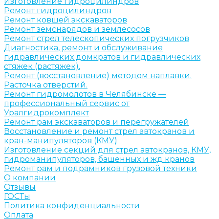
Изготовление гидроцилиндров
Ремонт гидроцилиндров
Ремонт ковшей экскаваторов
Ремонт земснарядов и землесосов
Ремонт стрел телескопических погрузчиков
Диагностика, ремонт и обслуживание
гидравлических домкратов и гидравлических
стяжек (растяжек).
Ремонт (восстановление) методом наплавки.
Расточка отверстий.
Ремонт гидромолотов в Челябинске —
профессиональный сервис от
Уралгидрокомплект
Ремонт рам экскаваторов и перегружателей
Восстановление и ремонт стрел автокранов и
кран-манипуляторов (КМУ)
Изготовление секций для стрел автокранов, КМУ,
гидроманипуляторов, башенных и жд кранов
Ремонт рам и подрамников грузовой техники
О компании
Отзывы
ГОСТы
Политика конфиденциальности
Оплата