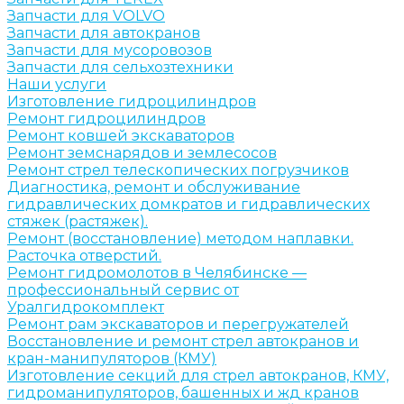
Запчасти для VOLVO
Запчасти для автокранов
Запчасти для мусоровозов
Запчасти для сельхозтехники
Наши услуги
Изготовление гидроцилиндров
Ремонт гидроцилиндров
Ремонт ковшей экскаваторов
Ремонт земснарядов и землесосов
Ремонт стрел телескопических погрузчиков
Диагностика, ремонт и обслуживание
гидравлических домкратов и гидравлических
стяжек (растяжек).
Ремонт (восстановление) методом наплавки.
Расточка отверстий.
Ремонт гидромолотов в Челябинске —
профессиональный сервис от
Уралгидрокомплект
Ремонт рам экскаваторов и перегружателей
Восстановление и ремонт стрел автокранов и
кран-манипуляторов (КМУ)
Изготовление секций для стрел автокранов, КМУ,
гидроманипуляторов, башенных и жд кранов