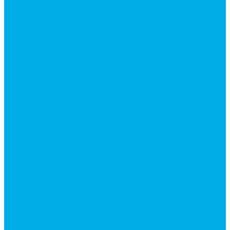
Каталог гидромолотов, запчасти гидромолотов
Коробки отбора мощности (КОМ) и
комплектующие
Механизмы включения КОМ
Маслоохладители
Редукторы и мультипликаторы
Мультипликаторы насосов шестеренных
Гидронасосы
Шестеренные гидронасосы
Насосы НШ
Насосы аксиально-поршневые
Гидронасосы пластинчатые
Комплектующие для гидронасосов
Ручные насосы
Гидромоторы
Аксиально-поршневые гидромоторы
Героторные (планетарные) гидромоторы
Гидромоторы серии BM3, BM3Y, BM3W, BM3WY
Гидромоторы серии BMM
Гидромоторы серии BMP, BMPY, BMPW
Гидромоторы серии BMRW1
Гидромоторы серии BМ4, BM4U, BМ4WU
Гидромоторы серии BМH
Гидромоторы серии BМR, BMRY, BМRE