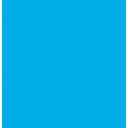
Краны шаровые 3-х ходовые
Редукционные клапаны
Модульная гидравлика
Модульные гидрораспределители
Гидрораспределители 1Р203 (CETOP8)
Гидрораспределители ВЕ10
Гидрораспределители ВЕ6 (CETOP3)
Гидрораспределители ВЕХ16 (CETOP7)
Гидрораспределители ВММ10
Гидрораспределители ВММ6 (CETOP3)
Предохранительные клапаны
Монтажные плиты
Насосы дозаторы
Адаптеры и соединения
Краны гидравлические
4-х ходовые
Фитинги для пневматики
Запчасти для спецтехники
Запчасти для BOBCAT
Запчасти для CATERPILLAR
Запчасти для JCB
Запчасти для MSt
Запчасти для TEREX
Запчасти для VOLVO