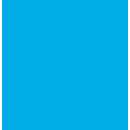
Контакты
...
Каталог товаров
Аксессуары для управления
гидрораспределителем
Джойстики для гидравлических
распределителей
Запчасти для гидрораспределителя
Ручки управления гидрораспределителем
Тросы управления гидрораспределителя
Гидроцилиндры
Гидроцилиндры для автогрейдеров
Гидроцилиндры для автокранов
Гидроцилиндры для бульдозеров
Гидроцилиндры для буровой техники
Гидроцилиндры для гидроподъемников
Гидроцилиндры для импортной спецтехники
Гидроцилиндры Caterpillar
Гидроцилиндры Doosan
Гидроцилиндры Hitachi
Гидроцилиндры Hyundai
Гидроцилиндры JCB
Гидроцилиндры Komatsu