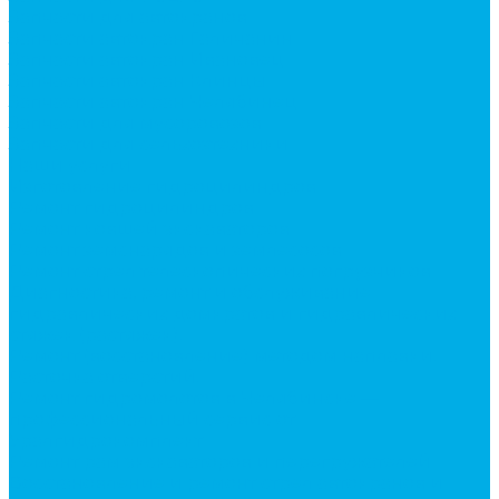
Запчасти для автокранов
Запчасти автокран Галичанин
Запчасти автокран Ивановец
Запчасти автокран Клинцы
Запчасти автокран Челябинец
Запчасти для мусоровозов
Запчасти для сельхозтехники
Наши услуги
Изготовление гидроцилиндров
Ремонт гидроцилиндров
Ремонт ковшей экскаваторов
Ремонт земснарядов и землесосов
Ремонт стрел телескопических погрузчиков
Диагностика, ремонт и обслуживание
гидравлических домкратов и гидравлических
стяжек (растяжек).
Ремонт (восстановление) методом наплавки.
Расточка отверстий.
Ремонт гидромолотов в Челябинске —
профессиональный сервис от
Уралгидрокомплект
Ремонт рам экскаваторов и перегружателей
Восстановление и ремонт стрел автокранов и