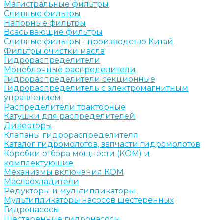
Магистральные фильтры
Сливные фильтры
Напорные фильтры
Всасывающие фильтры
Сливные фильтры - производство Китай
Фильтры очистки масла
Гидрораспределители
Моноблочные распределители
Гидрораспределители секционные
Гидрораспределитель с электромагнитным
управлением
Распределители тракторные
Катушки для распределителей
Диверторы
Клапаны гидрораспределителя
Каталог гидромолотов, запчасти гидромолотов
Коробки отбора мощности (КОМ) и
комплектующие
Механизмы включения КОМ
Маслоохладители
Редукторы и мультипликаторы
Мультипликаторы насосов шестеренных
Гидронасосы
Шестеренные гидронасосы