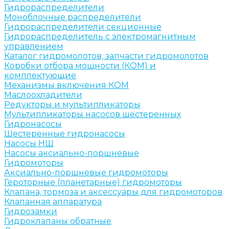
Гидрораспределители
Моноблочные распределители
Гидрораспределители секционные
Гидрораспределитель с электромагнитным
управлением
Каталог гидромолотов, запчасти гидромолотов
Коробки отбора мощности (КОМ) и
комплектующие
Механизмы включения КОМ
Маслоохладители
Редукторы и мультипликаторы
Мультипликаторы насосов шестеренных
Гидронасосы
Шестеренные гидронасосы
Насосы НШ
Насосы аксиально-поршневые
Гидромоторы
Аксиально-поршневые гидромоторы
Героторные (планетарные) гидромоторы
Клапана, тормоза и аксессуары для гидромоторов
Клапанная аппаратура
Гидрозамки
Гидроклапаны обратные