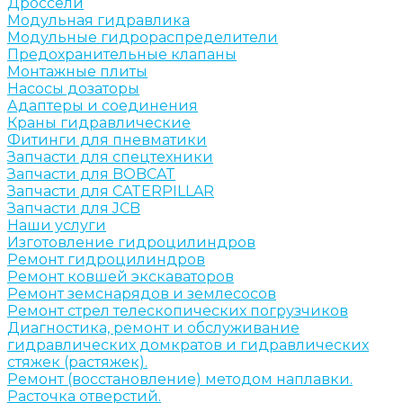
Дроссели
Модульная гидравлика
Модульные гидрораспределители
Предохранительные клапаны
Монтажные плиты
Насосы дозаторы
Адаптеры и соединения
Краны гидравлические
Фитинги для пневматики
Запчасти для спецтехники
Запчасти для BOBCAT
Запчасти для CATERPILLAR
Запчасти для JCB
Наши услуги
Изготовление гидроцилиндров
Ремонт гидроцилиндров
Ремонт ковшей экскаваторов
Ремонт земснарядов и землесосов
Ремонт стрел телескопических погрузчиков
Диагностика, ремонт и обслуживание
гидравлических домкратов и гидравлических
стяжек (растяжек).
Ремонт (восстановление) методом наплавки.
Расточка отверстий.