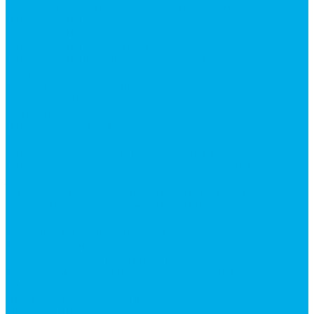
Ручки управления гидрораспределителем
Гидроцилиндры
Гидроцилиндры для автогрейдеров
Гидроцилиндры для автокранов
Гидроцилиндры для бульдозеров
Фильтры
Магистральные фильтры
Сливные фильтры
Напорные фильтры
Гидрораспределители
Моноблочные распределители
Гидрораспределители секционные
Гидрораспределитель с электромагнитным
управлением
Каталог гидромолотов, запчасти гидромолотов
Коробки отбора мощности (КОМ) и
комплектующие
Механизмы включения КОМ
Маслоохладители
Редукторы и мультипликаторы
Мультипликаторы насосов шестеренных
Гидронасосы
Шестеренные гидронасосы
Насосы НШ