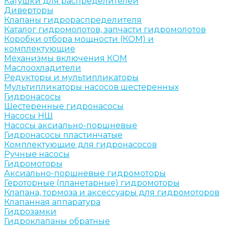
Катушки для распределителей
Диверторы
Клапаны гидрораспределителя
Каталог гидромолотов, запчасти гидромолотов
Коробки отбора мощности (КОМ) и
комплектующие
Механизмы включения КОМ
Маслоохладители
Редукторы и мультипликаторы
Мультипликаторы насосов шестеренных
Гидронасосы
Шестеренные гидронасосы
Насосы НШ
Насосы аксиально-поршневые
Гидронасосы пластинчатые
Комплектующие для гидронасосов
Ручные насосы
Гидромоторы
Аксиально-поршневые гидромоторы
Героторные (планетарные) гидромоторы
Клапана, тормоза и аксессуары для гидромоторов
Клапанная аппаратура
Гидрозамки
Гидроклапаны обратные