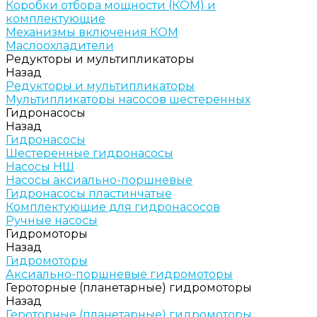
Коробки отбора мощности (КОМ) и
комплектующие
Механизмы включения КОМ
Маслоохладители
Редукторы и мультипликаторы
Назад
Редукторы и мультипликаторы
Мультипликаторы насосов шестеренных
Гидронасосы
Назад
Гидронасосы
Шестеренные гидронасосы
Насосы НШ
Насосы аксиально-поршневые
Гидронасосы пластинчатые
Комплектующие для гидронасосов
Ручные насосы
Гидромоторы
Назад
Гидромоторы
Аксиально-поршневые гидромоторы
Героторные (планетарные) гидромоторы
Назад
Героторные (планетарные) гидромоторы