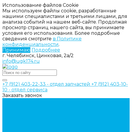
Использование файлов Cookie
Мы используем файлы cookie, разработанные
нашими специалистами и третьими лицами, для
анализа событий на нашем веб-сайте. Продолжая
просмотр страниц нашего сайта, вы принимаете
условия его использования. Более подробные
сведения смотрите
в Политике
конфиденциальности
.
Принимаю
Подробнее
г. Челябинск, Цинковая, 2а/2
info@ugk174.ru
+7 (912) 403-22-33 - отдел запчастей
+7 (912) 403-10-
10 - отдел сервиса
Заказать звонок
Каталог товаров
Аксессуары для управления
гидрораспределителем
Джойстики для гидравлических
распределителей
Запчасти для гидрораспределителя