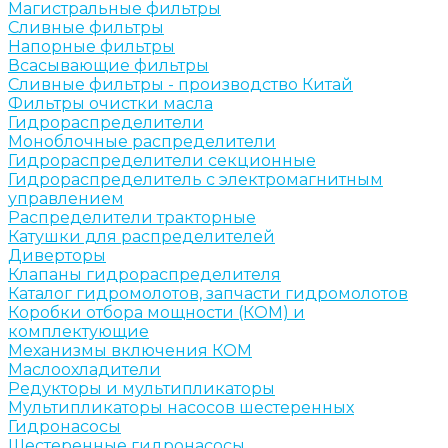
Магистральные фильтры
Сливные фильтры
Напорные фильтры
Всасывающие фильтры
Сливные фильтры - производство Китай
Фильтры очистки масла
Гидрораспределители
Моноблочные распределители
Гидрораспределители секционные
Гидрораспределитель с электромагнитным
управлением
Распределители тракторные
Катушки для распределителей
Диверторы
Клапаны гидрораспределителя
Каталог гидромолотов, запчасти гидромолотов
Коробки отбора мощности (КОМ) и
комплектующие
Механизмы включения КОМ
Маслоохладители
Редукторы и мультипликаторы
Мультипликаторы насосов шестеренных
Гидронасосы
Шестеренные гидронасосы