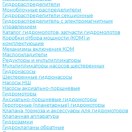
Гидрораспределители
Моноблочные распределители
Гидрораспределители секционные
Гидрораспределитель с электромагнитным
управлением
Каталог гидромолотов, запчасти гидромолотов
Коробки отбора мощности (КОМ) и
комплектующие
Механизмы включения КОМ
Маслоохладители
Редукторы и мультипликаторы
Мультипликаторы насосов шестеренных
Гидронасосы
Шестеренные гидронасосы
Насосы НШ
Насосы аксиально-поршневые
Гидромоторы
Аксиально-поршневые гидромоторы
Героторные (планетарные) гидромоторы
Клапана, тормоза и аксессуары для гидромоторов
Клапанная аппаратура
Гидрозамки
Гидроклапаны обратные