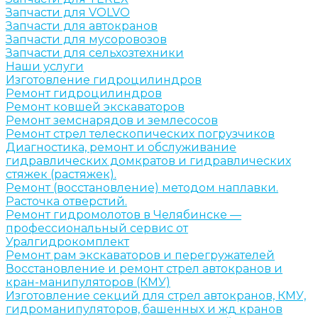
Запчасти для VOLVO
Запчасти для автокранов
Запчасти для мусоровозов
Запчасти для сельхозтехники
Наши услуги
Изготовление гидроцилиндров
Ремонт гидроцилиндров
Ремонт ковшей экскаваторов
Ремонт земснарядов и землесосов
Ремонт стрел телескопических погрузчиков
Диагностика, ремонт и обслуживание
гидравлических домкратов и гидравлических
стяжек (растяжек).
Ремонт (восстановление) методом наплавки.
Расточка отверстий.
Ремонт гидромолотов в Челябинске —
профессиональный сервис от
Уралгидрокомплект
Ремонт рам экскаваторов и перегружателей
Восстановление и ремонт стрел автокранов и
кран-манипуляторов (КМУ)
Изготовление секций для стрел автокранов, КМУ,
гидроманипуляторов, башенных и жд кранов