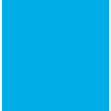
Ручки управления гидрораспределителем
Гидроцилиндры
Гидроцилиндры для автогрейдеров
Гидроцилиндры для автокранов
Гидроцилиндры для бульдозеров
Фильтры
Магистральные фильтры
Сливные фильтры
Напорные фильтры
Гидрораспределители
Моноблочные распределители
Гидрораспределители секционные
Гидрораспределитель с электромагнитным
управлением
Каталог гидромолотов, запчасти гидромолотов
Коробки отбора мощности (КОМ) и
комплектующие
Механизмы включения КОМ
Маслоохладители
Редукторы и мультипликаторы
Мультипликаторы насосов шестеренных
Гидронасосы
Шестеренные гидронасосы
Насосы НШ