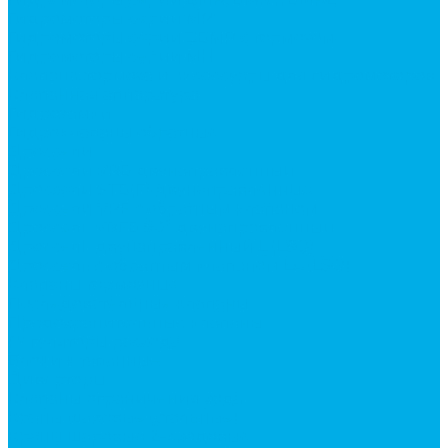
Гидромоторы серии MP
Гидромоторы серии ZBMR с тормозом
Гидромоторы серии МH
Клапана, тормоза и аксессуары для гидромоторов
Клапанная аппаратура
Гидрозамки
Гидроклапаны обратные
Дроссели
Дроссели VRB двунаправленный
Дроссели STB(F) двунаправленные
Дроссели VRF с обратным клапаном
Дроссель VRFB 90° двунаправленный
Дроссель двунаправленный L (LSQ)
Дроссель с обратным клапаном LA (LSQ)
Клапаны тормозные
Последовательные клапаны
Предохранительные клапаны
Регуляторы расхода
Блоки клапанные
Диверторы
Клапаны ограничения хода
Краны шаровые (стальные)
Краны шаровые 2-х ходовые