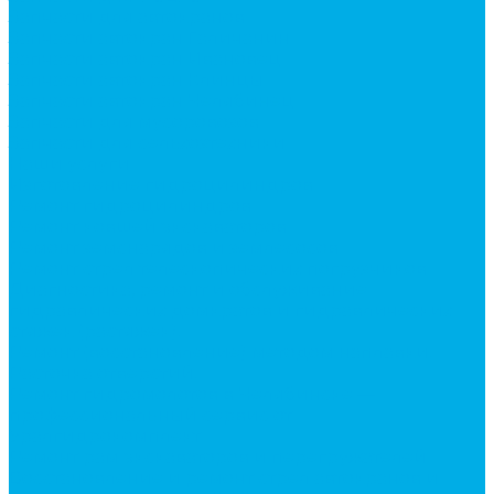
Запчасти для автокранов
Запчасти автокран Галичанин
Запчасти автокран Ивановец
Запчасти автокран Клинцы
Запчасти автокран Челябинец
Запчасти для мусоровозов
Запчасти для сельхозтехники
Наши услуги
Изготовление гидроцилиндров
Ремонт гидроцилиндров
Ремонт ковшей экскаваторов
Ремонт земснарядов и землесосов
Ремонт стрел телескопических погрузчиков
Диагностика, ремонт и обслуживание
гидравлических домкратов и гидравлических
стяжек (растяжек).
Ремонт (восстановление) методом наплавки.
Расточка отверстий.
Ремонт гидромолотов в Челябинске —
профессиональный сервис от
Уралгидрокомплект
Ремонт рам экскаваторов и перегружателей
Восстановление и ремонт стрел автокранов и