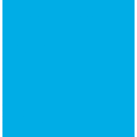
Насосы аксиально-поршневые
Гидромоторы
Аксиально-поршневые гидромоторы
Героторные (планетарные) гидромоторы
Клапана, тормоза и аксессуары для гидромоторов
Клапанная аппаратура
Гидрозамки
Гидроклапаны обратные
Дроссели
Модульная гидравлика
Модульные гидрораспределители
Предохранительные клапаны
Монтажные плиты
Насосы дозаторы
Адаптеры и соединения
Краны гидравлические
Фитинги для пневматики
Запчасти для спецтехники
Запчасти для BOBCAT
Запчасти для CATERPILLAR
Запчасти для JCB
Наши услуги
Изготовление гидроцилиндров