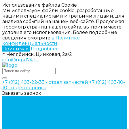
Использование файлов Cookie
Мы используем файлы cookie, разработанные
нашими специалистами и третьими лицами, для
анализа событий на нашем веб-сайте. Продолжая
просмотр страниц нашего сайта, вы принимаете
условия его использования. Более подробные
сведения смотрите
в Политике
конфиденциальности
.
Принимаю
Подробнее
г. Челябинск, Цинковая, 2а/2
info@ugk174.ru
+7 (912) 403-22-33 - отдел запчастей
+7 (912) 403-10-
10 - отдел сервиса
Заказать звонок
Каталог товаров
Аксессуары для управления
гидрораспределителем
Джойстики для гидравлических
распределителей
Запчасти для гидрораспределителя