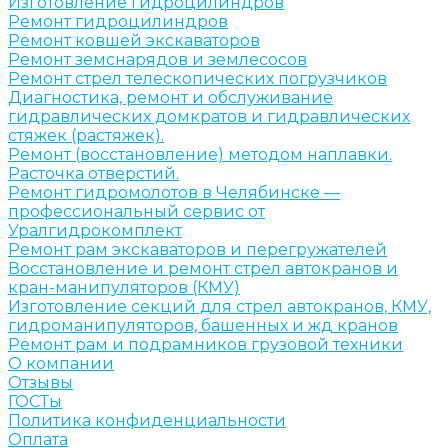
Изготовление гидроцилиндров
Ремонт гидроцилиндров
Ремонт ковшей экскаваторов
Ремонт земснарядов и землесосов
Ремонт стрел телескопических погрузчиков
Диагностика, ремонт и обслуживание
гидравлических домкратов и гидравлических
стяжек (растяжек).
Ремонт (восстановление) методом наплавки.
Расточка отверстий.
Ремонт гидромолотов в Челябинске —
профессиональный сервис от
Уралгидрокомплект
Ремонт рам экскаваторов и перегружателей
Восстановление и ремонт стрел автокранов и
кран-манипуляторов (КМУ)
Изготовление секций для стрел автокранов, КМУ,
гидроманипуляторов, башенных и жд кранов
Ремонт рам и подрамников грузовой техники
О компании
Отзывы
ГОСТы
Политика конфиденциальности
Оплата