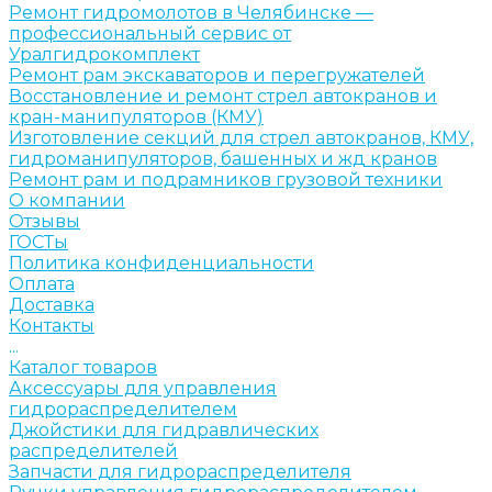
Ремонт гидромолотов в Челябинске —
профессиональный сервис от
Уралгидрокомплект
Ремонт рам экскаваторов и перегружателей
Восстановление и ремонт стрел автокранов и
кран-манипуляторов (КМУ)
Изготовление секций для стрел автокранов, КМУ,
гидроманипуляторов, башенных и жд кранов
Ремонт рам и подрамников грузовой техники
О компании
Отзывы
ГОСТы
Политика конфиденциальности
Оплата
Доставка
Контакты
...
Каталог товаров
Аксессуары для управления
гидрораспределителем
Джойстики для гидравлических
распределителей
Запчасти для гидрораспределителя