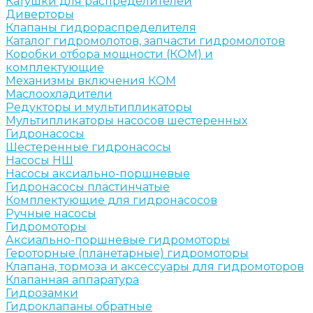
Катушки для распределителей
Диверторы
Клапаны гидрораспределителя
Каталог гидромолотов, запчасти гидромолотов
Коробки отбора мощности (КОМ) и
комплектующие
Механизмы включения КОМ
Маслоохладители
Редукторы и мультипликаторы
Мультипликаторы насосов шестеренных
Гидронасосы
Шестеренные гидронасосы
Насосы НШ
Насосы аксиально-поршневые
Гидронасосы пластинчатые
Комплектующие для гидронасосов
Ручные насосы
Гидромоторы
Аксиально-поршневые гидромоторы
Героторные (планетарные) гидромоторы
Клапана, тормоза и аксессуары для гидромоторов
Клапанная аппаратура
Гидрозамки
Гидроклапаны обратные