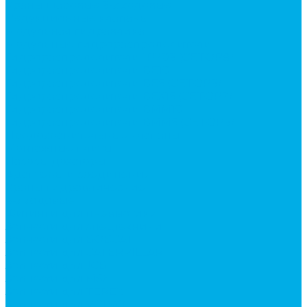
Краны шаровые 3-х ходовые
Редукционные клапаны
Модульная гидравлика
Модульные гидрораспределители
Гидрораспределители 1Р203 (CETOP8)
Гидрораспределители ВЕ10
Гидрораспределители ВЕ6 (CETOP3)
Гидрораспределители ВЕХ16 (CETOP7)
Гидрораспределители ВММ10
Гидрораспределители ВММ6 (CETOP3)
Предохранительные клапаны
Монтажные плиты
Насосы дозаторы
Адаптеры и соединения
Краны гидравлические
4-х ходовые
Фитинги для пневматики
Запчасти для спецтехники
Запчасти для BOBCAT
Запчасти для CATERPILLAR
Запчасти для JCB
Запчасти для MSt
Запчасти для TEREX
Запчасти для VOLVO