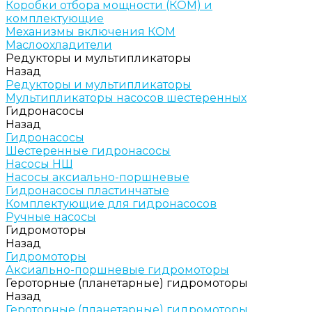
Коробки отбора мощности (КОМ) и
комплектующие
Механизмы включения КОМ
Маслоохладители
Редукторы и мультипликаторы
Назад
Редукторы и мультипликаторы
Мультипликаторы насосов шестеренных
Гидронасосы
Назад
Гидронасосы
Шестеренные гидронасосы
Насосы НШ
Насосы аксиально-поршневые
Гидронасосы пластинчатые
Комплектующие для гидронасосов
Ручные насосы
Гидромоторы
Назад
Гидромоторы
Аксиально-поршневые гидромоторы
Героторные (планетарные) гидромоторы
Назад
Героторные (планетарные) гидромоторы