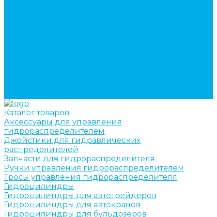
кран-манипуляторов (КМУ)
Изготовление секций для стрел автокранов, КМУ,
гидроманипуляторов, башенных и жд кранов
Ремонт рам и подрамников грузовой техники
О компании
Отзывы
ГОСТы
Политика конфиденциальности
Оплата
Доставка
Контакты
Каталог товаров
Аксессуары для управления
гидрораспределителем
Джойстики для гидравлических
распределителей
Запчасти для гидрораспределителя
Ручки управления гидрораспределителем
Тросы управления гидрораспределителя
Гидроцилиндры
Гидроцилиндры для автогрейдеров
Гидроцилиндры для автокранов
Гидроцилиндры для бульдозеров