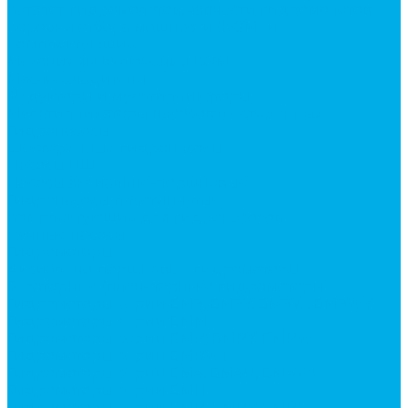
Каталог гидромолотов, запчасти гидромолотов
Коробки отбора мощности (КОМ) и
комплектующие
Механизмы включения КОМ
Маслоохладители
Редукторы и мультипликаторы
Мультипликаторы насосов шестеренных
Гидронасосы
Шестеренные гидронасосы
Насосы НШ
Насосы аксиально-поршневые
Гидронасосы пластинчатые
Комплектующие для гидронасосов
Ручные насосы
Гидромоторы
Аксиально-поршневые гидромоторы
Героторные (планетарные) гидромоторы
Гидромоторы серии BM3, BM3Y, BM3W, BM3WY
Гидромоторы серии BMM
Гидромоторы серии BMP, BMPY, BMPW
Гидромоторы серии BMRW1
Гидромоторы серии BМ4, BM4U, BМ4WU
Гидромоторы серии BМH
Гидромоторы серии BМR, BMRY, BМRE