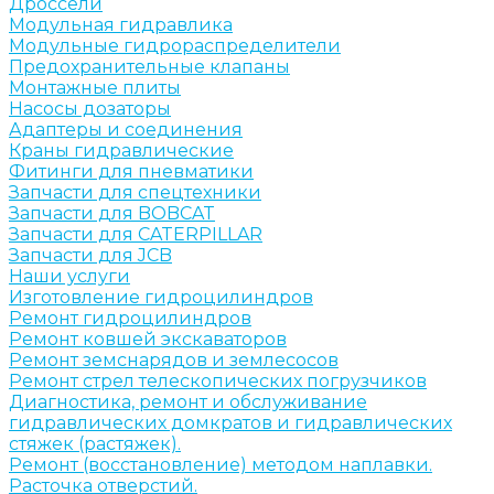
Дроссели
Модульная гидравлика
Модульные гидрораспределители
Предохранительные клапаны
Монтажные плиты
Насосы дозаторы
Адаптеры и соединения
Краны гидравлические
Фитинги для пневматики
Запчасти для спецтехники
Запчасти для BOBCAT
Запчасти для CATERPILLAR
Запчасти для JCB
Наши услуги
Изготовление гидроцилиндров
Ремонт гидроцилиндров
Ремонт ковшей экскаваторов
Ремонт земснарядов и землесосов
Ремонт стрел телескопических погрузчиков
Диагностика, ремонт и обслуживание
гидравлических домкратов и гидравлических
стяжек (растяжек).
Ремонт (восстановление) методом наплавки.
Расточка отверстий.