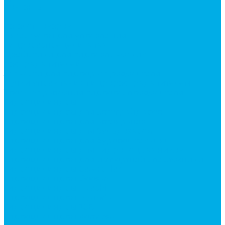
Контакты
...
Каталог товаров
Аксессуары для управления
гидрораспределителем
Джойстики для гидравлических
распределителей
Запчасти для гидрораспределителя
Ручки управления гидрораспределителем
Тросы управления гидрораспределителя
Гидроцилиндры
Гидроцилиндры для автогрейдеров
Гидроцилиндры для автокранов
Гидроцилиндры для бульдозеров
Гидроцилиндры для буровой техники
Гидроцилиндры для гидроподъемников
Гидроцилиндры для импортной спецтехники
Гидроцилиндры Caterpillar
Гидроцилиндры Doosan
Гидроцилиндры Hitachi
Гидроцилиндры Hyundai
Гидроцилиндры JCB
Гидроцилиндры Komatsu