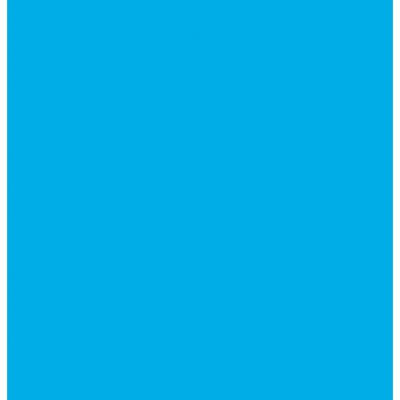
Гидроцилиндры Volvo
Гидроцилиндры для катков
Гидроцилиндры для коммунальной техники
Гидроцилиндры для манипуляторов
Гидроцилиндры для погрузчиков
Гидроцилиндры для прицепов и самосвалов
Гидроцилиндры для тракторов и сельхозтехники
Гидроцилиндры для экскаваторов
Фильтры
Магистральные фильтры
Сливные фильтры
Напорные фильтры
Всасывающие фильтры
Сливные фильтры - производство Китай
Фильтры очистки масла
Гидрораспределители
Моноблочные распределители
Гидрораспределители секционные
Гидрораспределитель с электромагнитным
управлением
Распределители тракторные
Катушки для распределителей
Диверторы
Клапаны гидрораспределителя