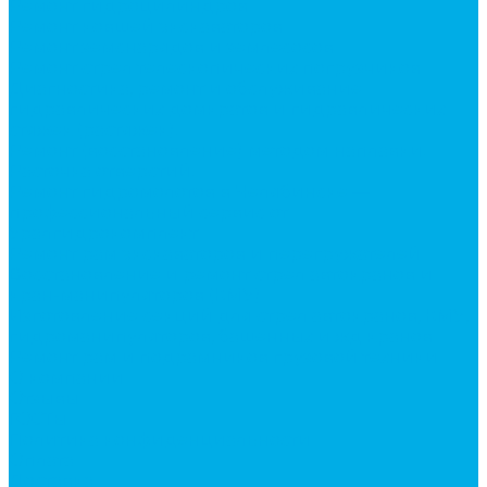
Ремонт гидроцилиндров
Ремонт ковшей экскаваторов
Ремонт земснарядов и землесосов
Ремонт стрел телескопических погрузчиков
Диагностика, ремонт и обслуживание
гидравлических домкратов и гидравлических
стяжек (растяжек).
Ремонт (восстановление) методом наплавки.
Расточка отверстий.
Ремонт гидромолотов в Челябинске —
профессиональный сервис от
Уралгидрокомплект
Ремонт рам экскаваторов и перегружателей
Восстановление и ремонт стрел автокранов и
кран-манипуляторов (КМУ)
Изготовление секций для стрел автокранов, КМУ,
гидроманипуляторов, башенных и жд кранов
Ремонт рам и подрамников грузовой техники
О компании
Отзывы
ГОСТы
Политика конфиденциальности
Оплата
Доставка