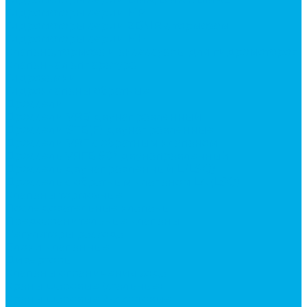
Гидромоторы серии MP
Гидромоторы серии ZBMR с тормозом
Гидромоторы серии МH
Клапана, тормоза и аксессуары для гидромоторов
Клапанная аппаратура
Гидрозамки
Гидроклапаны обратные
Дроссели
Дроссели VRB двунаправленный
Дроссели STB(F) двунаправленные
Дроссели VRF с обратным клапаном
Дроссель VRFB 90° двунаправленный
Дроссель двунаправленный L (LSQ)
Дроссель с обратным клапаном LA (LSQ)
Клапаны тормозные
Последовательные клапаны
Предохранительные клапаны
Регуляторы расхода
Блоки клапанные
Диверторы
Клапаны ограничения хода
Краны шаровые (стальные)
Краны шаровые 2-х ходовые