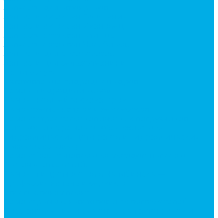
Запчасти для автокранов
Запчасти автокран Галичанин
Запчасти автокран Ивановец
Запчасти автокран Клинцы
Запчасти автокран Челябинец
Запчасти для мусоровозов
Запчасти для сельхозтехники
Наши услуги
Изготовление гидроцилиндров
Ремонт гидроцилиндров
Ремонт ковшей экскаваторов
Ремонт земснарядов и землесосов
Ремонт стрел телескопических погрузчиков
Диагностика, ремонт и обслуживание
гидравлических домкратов и гидравлических
стяжек (растяжек).
Ремонт (восстановление) методом наплавки.
Расточка отверстий.
Ремонт гидромолотов в Челябинске —
профессиональный сервис от
Уралгидрокомплект
Ремонт рам экскаваторов и перегружателей
Восстановление и ремонт стрел автокранов и