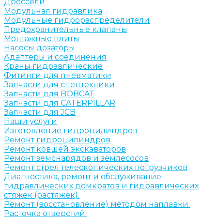
Дроссели
Модульная гидравлика
Модульные гидрораспределители
Предохранительные клапаны
Монтажные плиты
Насосы дозаторы
Адаптеры и соединения
Краны гидравлические
Фитинги для пневматики
Запчасти для спецтехники
Запчасти для BOBCAT
Запчасти для CATERPILLAR
Запчасти для JCB
Наши услуги
Изготовление гидроцилиндров
Ремонт гидроцилиндров
Ремонт ковшей экскаваторов
Ремонт земснарядов и землесосов
Ремонт стрел телескопических погрузчиков
Диагностика, ремонт и обслуживание
гидравлических домкратов и гидравлических
стяжек (растяжек).
Ремонт (восстановление) методом наплавки.
Расточка отверстий.