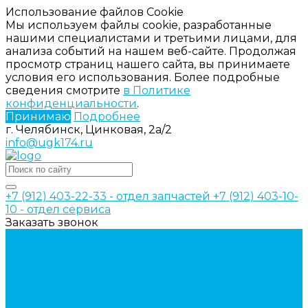
Использование файлов Cookie
Мы используем файлы cookie, разработанные
нашими специалистами и третьими лицами, для
анализа событий на нашем веб-сайте. Продолжая
просмотр страниц нашего сайта, вы принимаете
условия его использования. Более подробные
сведения смотрите
в Политике
конфиденциальности
.
Принимаю
Подробнее
г. Челябинск, Цинковая, 2а/2
info@ugk174.ru
+7 (912) 403-22-33 - отдел запчастей
+7 (912) 403-10-
10 - отдел сервиса
Заказать звонок
Каталог товаров
Аксессуары для управления
гидрораспределителем
Джойстики для гидравлических
распределителей
Запчасти для гидрораспределителя