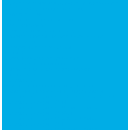
Каталог гидромолотов, запчасти гидромолотов
Коробки отбора мощности (КОМ) и
комплектующие
Механизмы включения КОМ
Маслоохладители
Редукторы и мультипликаторы
Мультипликаторы насосов шестеренных
Гидронасосы
Шестеренные гидронасосы
Насосы НШ
Насосы аксиально-поршневые
Гидронасосы пластинчатые
Комплектующие для гидронасосов
Ручные насосы
Гидромоторы
Аксиально-поршневые гидромоторы
Героторные (планетарные) гидромоторы
Гидромоторы серии BM3, BM3Y, BM3W, BM3WY
Гидромоторы серии BMM
Гидромоторы серии BMP, BMPY, BMPW
Гидромоторы серии BMRW1
Гидромоторы серии BМ4, BM4U, BМ4WU
Гидромоторы серии BМH
Гидромоторы серии BМR, BMRY, BМRE