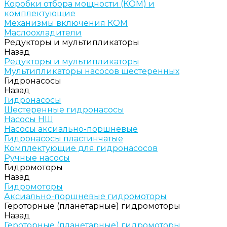
Коробки отбора мощности (КОМ) и
комплектующие
Механизмы включения КОМ
Маслоохладители
Редукторы и мультипликаторы
Назад
Редукторы и мультипликаторы
Мультипликаторы насосов шестеренных
Гидронасосы
Назад
Гидронасосы
Шестеренные гидронасосы
Насосы НШ
Насосы аксиально-поршневые
Гидронасосы пластинчатые
Комплектующие для гидронасосов
Ручные насосы
Гидромоторы
Назад
Гидромоторы
Аксиально-поршневые гидромоторы
Героторные (планетарные) гидромоторы
Назад
Героторные (планетарные) гидромоторы