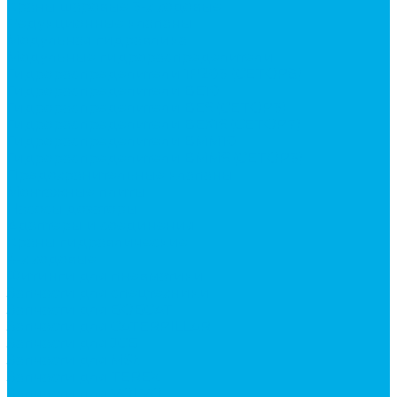
Краны шаровые 3-х ходовые
Редукционные клапаны
Модульная гидравлика
Модульные гидрораспределители
Гидрораспределители 1Р203 (CETOP8)
Гидрораспределители ВЕ10
Гидрораспределители ВЕ6 (CETOP3)
Гидрораспределители ВЕХ16 (CETOP7)
Гидрораспределители ВММ10
Гидрораспределители ВММ6 (CETOP3)
Предохранительные клапаны
Монтажные плиты
Насосы дозаторы
Адаптеры и соединения
Краны гидравлические
4-х ходовые
Фитинги для пневматики
Запчасти для спецтехники
Запчасти для BOBCAT
Запчасти для CATERPILLAR
Запчасти для JCB
Запчасти для MSt
Запчасти для TEREX
Запчасти для VOLVO