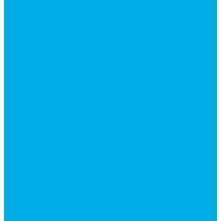
Ремонт гидроцилиндров
Ремонт ковшей экскаваторов
Ремонт земснарядов и землесосов
Ремонт стрел телескопических погрузчиков
Диагностика, ремонт и обслуживание
гидравлических домкратов и гидравлических
стяжек (растяжек).
Ремонт (восстановление) методом наплавки.
Расточка отверстий.
Ремонт гидромолотов в Челябинске —
профессиональный сервис от
Уралгидрокомплект
Ремонт рам экскаваторов и перегружателей
Восстановление и ремонт стрел автокранов и
кран-манипуляторов (КМУ)
Изготовление секций для стрел автокранов, КМУ,
гидроманипуляторов, башенных и жд кранов
Ремонт рам и подрамников грузовой техники
О компании
Отзывы
ГОСТы
Политика конфиденциальности
Оплата
Доставка