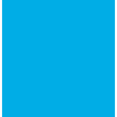
Гидроцилиндры Volvo
Гидроцилиндры для катков
Гидроцилиндры для коммунальной техники
Гидроцилиндры для манипуляторов
Гидроцилиндры для погрузчиков
Гидроцилиндры для прицепов и самосвалов
Гидроцилиндры для тракторов и сельхозтехники
Гидроцилиндры для экскаваторов
Фильтры
Магистральные фильтры
Сливные фильтры
Напорные фильтры
Всасывающие фильтры
Сливные фильтры - производство Китай
Фильтры очистки масла
Гидрораспределители
Моноблочные распределители
Гидрораспределители секционные
Гидрораспределитель с электромагнитным
управлением
Распределители тракторные
Катушки для распределителей
Диверторы
Клапаны гидрораспределителя