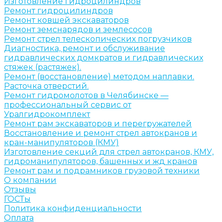
Изготовление гидроцилиндров
Ремонт гидроцилиндров
Ремонт ковшей экскаваторов
Ремонт земснарядов и землесосов
Ремонт стрел телескопических погрузчиков
Диагностика, ремонт и обслуживание
гидравлических домкратов и гидравлических
стяжек (растяжек).
Ремонт (восстановление) методом наплавки.
Расточка отверстий.
Ремонт гидромолотов в Челябинске —
профессиональный сервис от
Уралгидрокомплект
Ремонт рам экскаваторов и перегружателей
Восстановление и ремонт стрел автокранов и
кран-манипуляторов (КМУ)
Изготовление секций для стрел автокранов, КМУ,
гидроманипуляторов, башенных и жд кранов
Ремонт рам и подрамников грузовой техники
О компании
Отзывы
ГОСТы
Политика конфиденциальности
Оплата