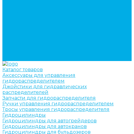
кран-манипуляторов (КМУ)
Изготовление секций для стрел автокранов, КМУ,
гидроманипуляторов, башенных и жд кранов
Ремонт рам и подрамников грузовой техники
О компании
Отзывы
ГОСТы
Политика конфиденциальности
Оплата
Доставка
Контакты
Каталог товаров
Аксессуары для управления
гидрораспределителем
Джойстики для гидравлических
распределителей
Запчасти для гидрораспределителя
Ручки управления гидрораспределителем
Тросы управления гидрораспределителя
Гидроцилиндры
Гидроцилиндры для автогрейдеров
Гидроцилиндры для автокранов
Гидроцилиндры для бульдозеров