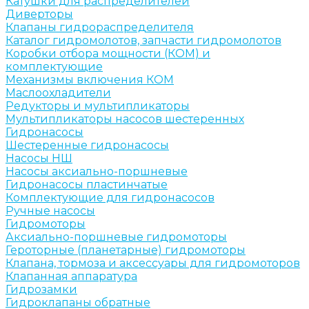
Катушки для распределителей
Диверторы
Клапаны гидрораспределителя
Каталог гидромолотов, запчасти гидромолотов
Коробки отбора мощности (КОМ) и
комплектующие
Механизмы включения КОМ
Маслоохладители
Редукторы и мультипликаторы
Мультипликаторы насосов шестеренных
Гидронасосы
Шестеренные гидронасосы
Насосы НШ
Насосы аксиально-поршневые
Гидронасосы пластинчатые
Комплектующие для гидронасосов
Ручные насосы
Гидромоторы
Аксиально-поршневые гидромоторы
Героторные (планетарные) гидромоторы
Клапана, тормоза и аксессуары для гидромоторов
Клапанная аппаратура
Гидрозамки
Гидроклапаны обратные