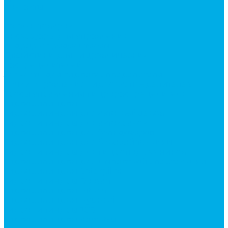
Контакты
...
Каталог товаров
Аксессуары для управления
гидрораспределителем
Джойстики для гидравлических
распределителей
Запчасти для гидрораспределителя
Ручки управления гидрораспределителем
Тросы управления гидрораспределителя
Гидроцилиндры
Гидроцилиндры для автогрейдеров
Гидроцилиндры для автокранов
Гидроцилиндры для бульдозеров
Гидроцилиндры для буровой техники
Гидроцилиндры для гидроподъемников
Гидроцилиндры для импортной спецтехники
Гидроцилиндры Caterpillar
Гидроцилиндры Doosan
Гидроцилиндры Hitachi
Гидроцилиндры Hyundai
Гидроцилиндры JCB
Гидроцилиндры Komatsu