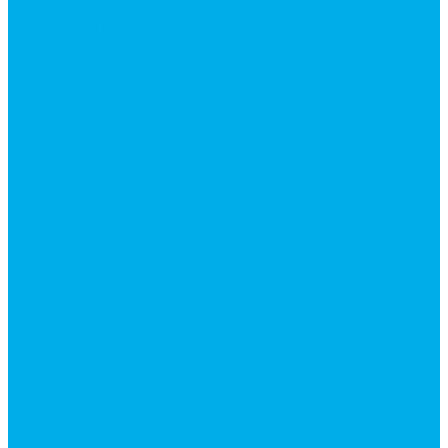
Ручки управления гидрораспределителем
Гидроцилиндры
Гидроцилиндры для автогрейдеров
Гидроцилиндры для автокранов
Гидроцилиндры для бульдозеров
Фильтры
Магистральные фильтры
Сливные фильтры
Напорные фильтры
Гидрораспределители
Моноблочные распределители
Гидрораспределители секционные
Гидрораспределитель с электромагнитным
управлением
Каталог гидромолотов, запчасти гидромолотов
Коробки отбора мощности (КОМ) и
комплектующие
Механизмы включения КОМ
Маслоохладители
Редукторы и мультипликаторы
Мультипликаторы насосов шестеренных
Гидронасосы
Шестеренные гидронасосы
Насосы НШ