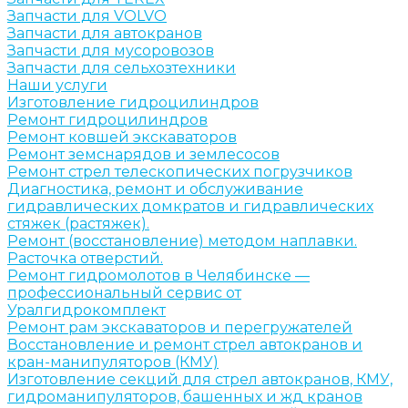
Запчасти для VOLVO
Запчасти для автокранов
Запчасти для мусоровозов
Запчасти для сельхозтехники
Наши услуги
Изготовление гидроцилиндров
Ремонт гидроцилиндров
Ремонт ковшей экскаваторов
Ремонт земснарядов и землесосов
Ремонт стрел телескопических погрузчиков
Диагностика, ремонт и обслуживание
гидравлических домкратов и гидравлических
стяжек (растяжек).
Ремонт (восстановление) методом наплавки.
Расточка отверстий.
Ремонт гидромолотов в Челябинске —
профессиональный сервис от
Уралгидрокомплект
Ремонт рам экскаваторов и перегружателей
Восстановление и ремонт стрел автокранов и
кран-манипуляторов (КМУ)
Изготовление секций для стрел автокранов, КМУ,
гидроманипуляторов, башенных и жд кранов