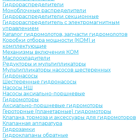
Гидрораспределители
Моноблочные распределители
Гидрораспределители секционные
Гидрораспределитель с электромагнитным
управлением
Каталог гидромолотов, запчасти гидромолотов
Коробки отбора мощности (КОМ) и
комплектующие
Механизмы включения КОМ
Маслоохладители
Редукторы и мультипликаторы
Мультипликаторы насосов шестеренных
Гидронасосы
Шестеренные гидронасосы
Насосы НШ
Насосы аксиально-поршневые
Гидромоторы
Аксиально-поршневые гидромоторы
Героторные (планетарные) гидромоторы
Клапана, тормоза и аксессуары для гидромоторов
Клапанная аппаратура
Гидрозамки
Гидроклапаны обратные