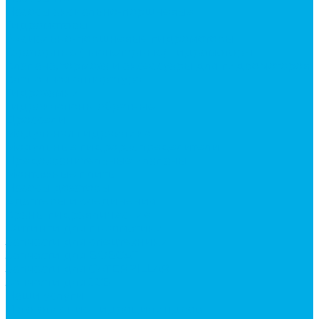
Насосы аксиально-поршневые
Гидромоторы
Аксиально-поршневые гидромоторы
Героторные (планетарные) гидромоторы
Клапана, тормоза и аксессуары для гидромоторов
Клапанная аппаратура
Гидрозамки
Гидроклапаны обратные
Дроссели
Модульная гидравлика
Модульные гидрораспределители
Предохранительные клапаны
Монтажные плиты
Насосы дозаторы
Адаптеры и соединения
Краны гидравлические
Фитинги для пневматики
Запчасти для спецтехники
Запчасти для BOBCAT
Запчасти для CATERPILLAR
Запчасти для JCB
Наши услуги
Изготовление гидроцилиндров