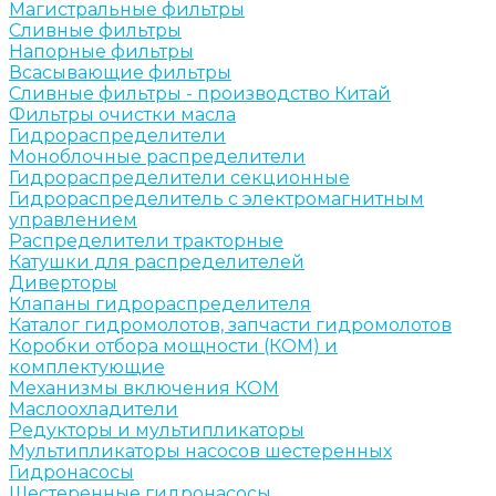
Магистральные фильтры
Сливные фильтры
Напорные фильтры
Всасывающие фильтры
Сливные фильтры - производство Китай
Фильтры очистки масла
Гидрораспределители
Моноблочные распределители
Гидрораспределители секционные
Гидрораспределитель с электромагнитным
управлением
Распределители тракторные
Катушки для распределителей
Диверторы
Клапаны гидрораспределителя
Каталог гидромолотов, запчасти гидромолотов
Коробки отбора мощности (КОМ) и
комплектующие
Механизмы включения КОМ
Маслоохладители
Редукторы и мультипликаторы
Мультипликаторы насосов шестеренных
Гидронасосы
Шестеренные гидронасосы