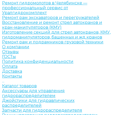
Ремонт гидромолотов в Челябинске —
профессиональный сервис от
Уралгидрокомплект
Ремонт рам экскаваторов и перегружателей
Восстановление и ремонт стрел автокранов и
кран-манипуляторов (КМУ)
Изготовление секций для стрел автокранов, КМУ,
гидроманипуляторов, башенных и жд кранов
Ремонт рам и подрамников грузовой техники
О компании
Отзывы
ГОСТы
Политика конфиденциальности
Оплата
Доставка
Контакты
...
Каталог товаров
Аксессуары для управления
гидрораспределителем
Джойстики для гидравлических
распределителей
Запчасти для гидрораспределителя