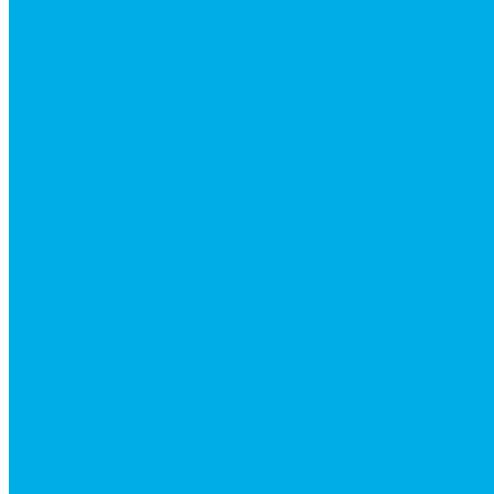
Гидроцилиндры Hitachi
Гидроцилиндры Hyundai
Гидроцилиндры JCB
Гидроцилиндры Komatsu
Гидроцилиндры Volvo
Гидроцилиндры для катков
Гидроцилиндры для коммунальной техники
Гидроцилиндры для манипуляторов
Гидроцилиндры для погрузчиков
Гидроцилиндры для прицепов и самосвалов
Гидроцилиндры для тракторов и сельхозтехники
Гидроцилиндры для экскаваторов
Фильтры
Магистральные фильтры
Сливные фильтры
Напорные фильтры
Всасывающие фильтры
Сливные фильтры - производство Китай
Фильтры очистки масла
Гидрораспределители
Моноблочные распределители
Гидрораспределители секционные
Гидрораспределитель с электромагнитным управ