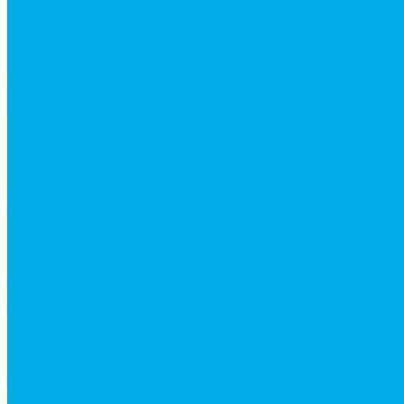
Модульные гидрораспределители
Предохранительные клапаны
Монтажные плиты
Насосы дозаторы
Адаптеры и соединения
Краны гидравлические
Фитинги для пневматики
Запчасти для спецтехники
Запчасти для BOBCAT
Запчасти для CATERPILLAR
Запчасти для JCB
Наши услуги
Изготовление гидроцилиндров
Ремонт гидроцилиндров
Ремонт ковшей экскаваторов
Ремонт земснарядов и землесосов
Ремонт стрел телескопических погрузчиков
Диагностика, ремонт и обслуживание гидравличес
Ремонт (восстановление) методом наплавки. Расточ
Ремонт гидромолотов в Челябинске — профессион
Ремонт рам экскаваторов и перегружателей
Восстановление и ремонт стрел автокранов и кран
Изготовление секций для стрел автокранов, КМУ,