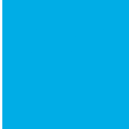
Напорные фильтры
Гидрораспределители
Моноблочные распределители
Гидрораспределители секционные
Гидрораспределитель с электромагнитным управ
Каталог гидромолотов, запчасти гидромолотов
Коробки отбора мощности (КОМ) и комплектующи
Механизмы включения КОМ
Маслоохладители
Редукторы и мультипликаторы
Мультипликаторы насосов шестеренных
Гидронасосы
Шестеренные гидронасосы
Насосы НШ
Насосы аксиально-поршневые
Гидромоторы
Аксиально-поршневые гидромоторы
Героторные (планетарные) гидромоторы
Клапана, тормоза и аксессуары для гидромоторов
Клапанная аппаратура
Гидрозамки
Гидроклапаны обратные
Дроссели
Модульная гидравлика