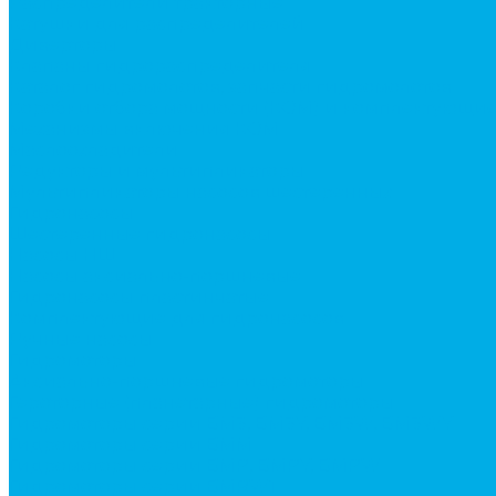
Распределители тракторные
Катушки для распределителей
Диверторы
Клапаны гидрораспределителя
Каталог гидромолотов, запчасти гидромолотов
Коробки отбора мощности (КОМ) и комплектующи
Механизмы включения КОМ
Маслоохладители
Редукторы и мультипликаторы
Мультипликаторы насосов шестеренных
Гидронасосы
Шестеренные гидронасосы
Насосы НШ
Насосы аксиально-поршневые
Гидронасосы пластинчатые
Комплектующие для гидронасосов
Ручные насосы
Гидромоторы
Аксиально-поршневые гидромоторы
Героторные (планетарные) гидромоторы
Гидромоторы серии BM3, BM3Y, BM3W, BM3WY
Гидромоторы серии BMM
Гидромоторы серии BMP, BMPY, BMPW
Гидромоторы серии BMRW1