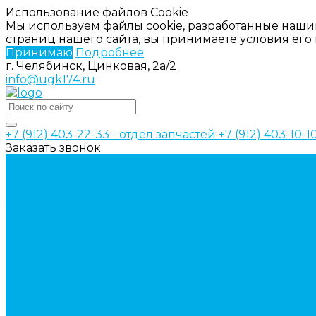
Использование файлов Cookie
Мы используем файлы cookie, разработанные наши
страниц нашего сайта, вы принимаете условия ег
Принимаю
Подробнее
г. Челябинск, Цинковая, 2а/2
info@ugk174.ru
+7 (912) 403-22-33 - отдел запчастей
+7 (912) 403-10-
Заказать звонок
Каталог товаров
Аксессуары для управления гидрораспределител
Джойстики для гидравлических распределителей
Запчасти для гидрораспределителя
Ручки управления гидрораспределителем
Гидроцилиндры
Гидроцилиндры для автогрейдеров
Гидроцилиндры для автокранов
Гидроцилиндры для бульдозеров
Фильтры
Магистральные фильтры
Сливные фильтры