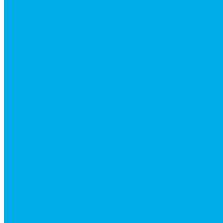
Краны шаровые (стальные)
Краны шаровые 2-х ходовые
Краны шаровые 3-х ходовые
Редукционные клапаны
Модульная гидравлика
Модульные гидрораспределители
Гидрораспределители 1Р203 (CETOP8)
Гидрораспределители ВЕ10
Гидрораспределители ВЕ6 (CETOP3)
Гидрораспределители ВЕХ16 (CETOP7)
Гидрораспределители ВММ10
Гидрораспределители ВММ6 (CETOP3)
Предохранительные клапаны
Монтажные плиты
Насосы дозаторы
Адаптеры и соединения
Краны гидравлические
4-х ходовые
Фитинги для пневматики
Запчасти для спецтехники
Запчасти для BOBCAT
Запчасти для CATERPILLAR
Запчасти для JCB