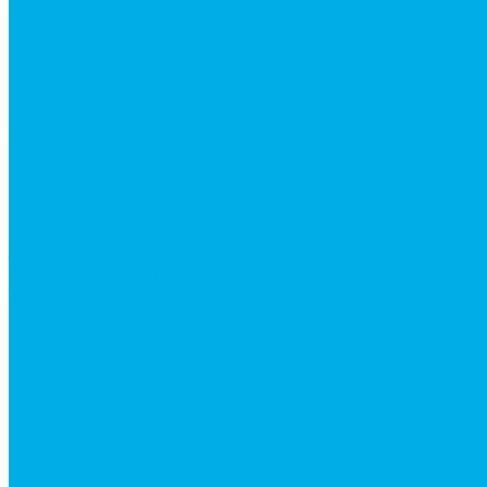
Ремонт рам и подрамников грузовой техники
О компании
Отзывы
ГОСТы
Политика конфиденциальности
Оплата
Доставка
Контакты
...
Каталог товаров
Аксессуары для управления гидрораспределител
Джойстики для гидравлических распределителей
Запчасти для гидрораспределителя
Ручки управления гидрораспределителем
Тросы управления гидрораспределителя
Гидроцилиндры
Гидроцилиндры для автогрейдеров
Гидроцилиндры для автокранов
Гидроцилиндры для бульдозеров
Гидроцилиндры для буровой техники
Гидроцилиндры для гидроподъемников
Гидроцилиндры для импортной спецтехники
Гидроцилиндры Caterpillar
Гидроцилиндры Doosan