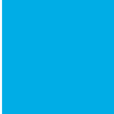
Гидромоторы серии BМ4, BM4U, BМ4WU
Гидромоторы серии BМH
Гидромоторы серии BМR, BMRY, BМRE
Гидромоторы серии MP
Гидромоторы серии ZBMR с тормозом
Гидромоторы серии МH
Клапана, тормоза и аксессуары для гидромоторов
Клапанная аппаратура
Гидрозамки
Гидроклапаны обратные
Дроссели
Дроссели VRB двунаправленный
Дроссели STB(F) двунаправленные
Дроссели VRF с обратным клапаном
Дроссель VRFB 90° двунаправленный
Дроссель двунаправленный L (LSQ)
Дроссель с обратным клапаном LA (LSQ)
Клапаны тормозные
Последовательные клапаны
Предохранительные клапаны
Регуляторы расхода
Блоки клапанные
Диверторы
Клапаны ограничения хода