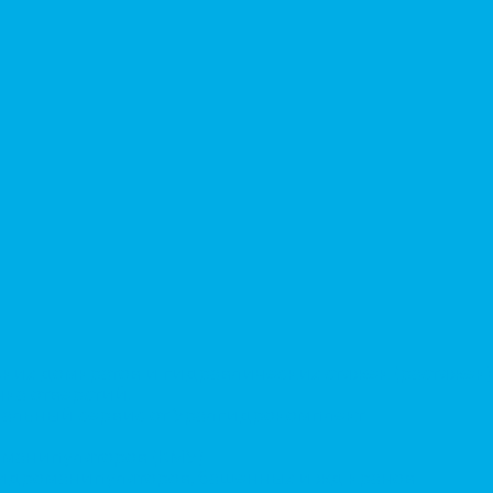
ких домкратов и гидравлических стяжек (растяжек)
ка отверстий.
альный сервис от Уралгидрокомплект
-манипуляторов (КМУ)
 гидроманипуляторов, башенных и жд кранов