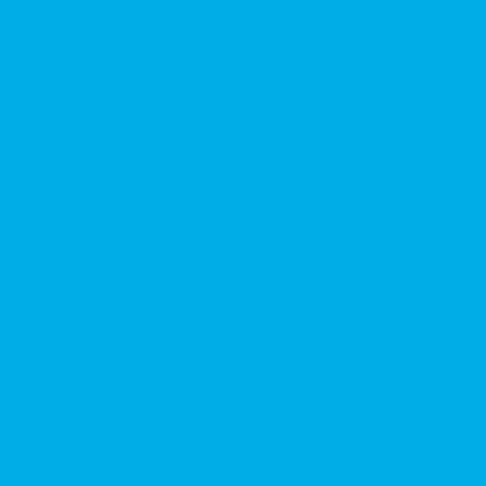
ких домкратов и гидравлических стяжек (растяжек)
ка отверстий.
альный сервис от Уралгидрокомплект
-манипуляторов (КМУ)
 гидроманипуляторов, башенных и жд кранов