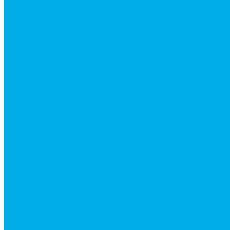
Гидромоторы серии BМ4, BM4U, BМ4WU
Гидромоторы серии BМH
Гидромоторы серии BМR, BMRY, BМRE
Гидромоторы серии MP
Гидромоторы серии ZBMR с тормозом
Гидромоторы серии МH
Клапана, тормоза и аксессуары для гидромоторов
Клапанная аппаратура
Гидрозамки
Гидроклапаны обратные
Дроссели
Дроссели VRB двунаправленный
Дроссели STB(F) двунаправленные
Дроссели VRF с обратным клапаном
Дроссель VRFB 90° двунаправленный
Дроссель двунаправленный L (LSQ)
Дроссель с обратным клапаном LA (LSQ)
Клапаны тормозные
Последовательные клапаны
Предохранительные клапаны
Регуляторы расхода
Блоки клапанные
Диверторы
Клапаны ограничения хода