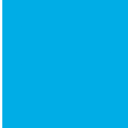
Гидроцилиндры Hitachi
Гидроцилиндры Hyundai
Гидроцилиндры JCB
Гидроцилиндры Komatsu
Гидроцилиндры Volvo
Гидроцилиндры для катков
Гидроцилиндры для коммунальной техники
Гидроцилиндры для манипуляторов
Гидроцилиндры для погрузчиков
Гидроцилиндры для прицепов и самосвалов
Гидроцилиндры для тракторов и сельхозтехники
Гидроцилиндры для экскаваторов
Фильтры
Магистральные фильтры
Сливные фильтры
Напорные фильтры
Всасывающие фильтры
Сливные фильтры - производство Китай
Фильтры очистки масла
Гидрораспределители
Моноблочные распределители
Гидрораспределители секционные
Гидрораспределитель с электромагнитным управ