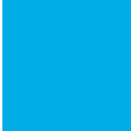
Ремонт рам и подрамников грузовой техники
О компании
Отзывы
ГОСТы
Политика конфиденциальности
Оплата
Доставка
Контакты
...
Каталог товаров
Аксессуары для управления гидрораспределител
Джойстики для гидравлических распределителей
Запчасти для гидрораспределителя
Ручки управления гидрораспределителем
Тросы управления гидрораспределителя
Гидроцилиндры
Гидроцилиндры для автогрейдеров
Гидроцилиндры для автокранов
Гидроцилиндры для бульдозеров
Гидроцилиндры для буровой техники
Гидроцилиндры для гидроподъемников
Гидроцилиндры для импортной спецтехники
Гидроцилиндры Caterpillar
Гидроцилиндры Doosan