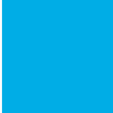
Распределители тракторные
Катушки для распределителей
Диверторы
Клапаны гидрораспределителя
Каталог гидромолотов, запчасти гидромолотов
Коробки отбора мощности (КОМ) и комплектующи
Механизмы включения КОМ
Маслоохладители
Редукторы и мультипликаторы
Мультипликаторы насосов шестеренных
Гидронасосы
Шестеренные гидронасосы
Насосы НШ
Насосы аксиально-поршневые
Гидронасосы пластинчатые
Комплектующие для гидронасосов
Ручные насосы
Гидромоторы
Аксиально-поршневые гидромоторы
Героторные (планетарные) гидромоторы
Гидромоторы серии BM3, BM3Y, BM3W, BM3WY
Гидромоторы серии BMM
Гидромоторы серии BMP, BMPY, BMPW
Гидромоторы серии BMRW1