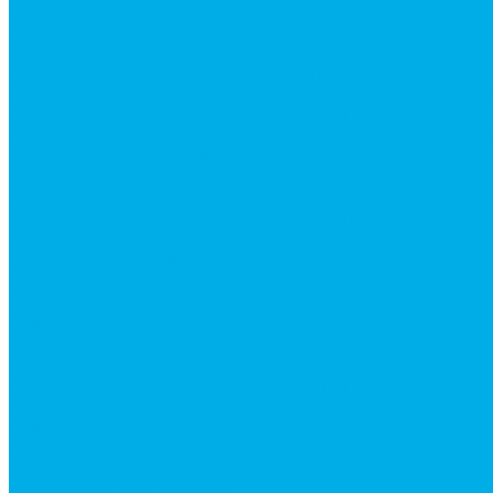
Напорные фильтры
Гидрораспределители
Моноблочные распределители
Гидрораспределители секционные
Гидрораспределитель с электромагнитным управ
Каталог гидромолотов, запчасти гидромолотов
Коробки отбора мощности (КОМ) и комплектующи
Механизмы включения КОМ
Маслоохладители
Редукторы и мультипликаторы
Мультипликаторы насосов шестеренных
Гидронасосы
Шестеренные гидронасосы
Насосы НШ
Насосы аксиально-поршневые
Гидромоторы
Аксиально-поршневые гидромоторы
Героторные (планетарные) гидромоторы
Клапана, тормоза и аксессуары для гидромоторов
Клапанная аппаратура
Гидрозамки
Гидроклапаны обратные
Дроссели
Модульная гидравлика