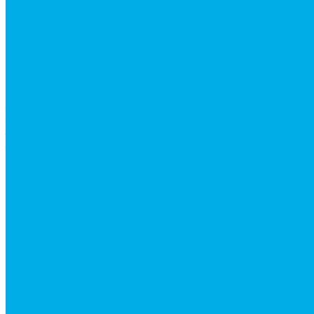
Модульные гидрораспределители
Предохранительные клапаны
Монтажные плиты
Насосы дозаторы
Адаптеры и соединения
Краны гидравлические
Фитинги для пневматики
Запчасти для спецтехники
Запчасти для BOBCAT
Запчасти для CATERPILLAR
Запчасти для JCB
Наши услуги
Изготовление гидроцилиндров
Ремонт гидроцилиндров
Ремонт ковшей экскаваторов
Ремонт земснарядов и землесосов
Ремонт стрел телескопических погрузчиков
Диагностика, ремонт и обслуживание гидравличес
Ремонт (восстановление) методом наплавки. Расточ
Ремонт гидромолотов в Челябинске — профессион
Ремонт рам экскаваторов и перегружателей
Восстановление и ремонт стрел автокранов и кран
Изготовление секций для стрел автокранов, КМУ,