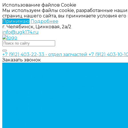
Использование файлов Cookie
Мы используем файлы cookie, разработанные наши
страниц нашего сайта, вы принимаете условия ег
Принимаю
Подробнее
г. Челябинск, Цинковая, 2а/2
info@ugk174.ru
+7 (912) 403-22-33 - отдел запчастей
+7 (912) 403-10-
Заказать звонок
Каталог товаров
Аксессуары для управления гидрораспределител
Джойстики для гидравлических распределителей
Запчасти для гидрораспределителя
Ручки управления гидрораспределителем
Гидроцилиндры
Гидроцилиндры для автогрейдеров
Гидроцилиндры для автокранов
Гидроцилиндры для бульдозеров
Фильтры
Магистральные фильтры
Сливные фильтры