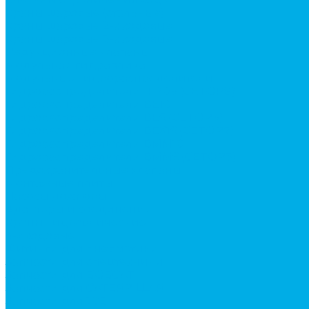
Краны шаровые (стальные)
Краны шаровые 2-х ходовые
Краны шаровые 3-х ходовые
Редукционные клапаны
Модульная гидравлика
Модульные гидрораспределители
Гидрораспределители 1Р203 (CETOP8)
Гидрораспределители ВЕ10
Гидрораспределители ВЕ6 (CETOP3)
Гидрораспределители ВЕХ16 (CETOP7)
Гидрораспределители ВММ10
Гидрораспределители ВММ6 (CETOP3)
Предохранительные клапаны
Монтажные плиты
Насосы дозаторы
Адаптеры и соединения
Краны гидравлические
4-х ходовые
Фитинги для пневматики
Запчасти для спецтехники
Запчасти для BOBCAT
Запчасти для CATERPILLAR
Запчасти для JCB