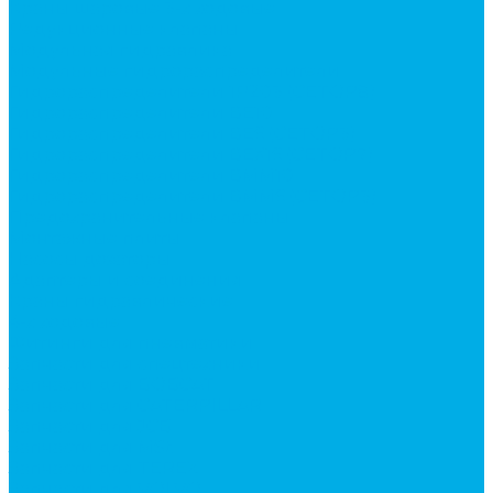
Краны шаровые 3-х ходовые
Редукционные клапаны
Модульная гидравлика
Модульные гидрораспределители
Гидрораспределители 1Р203 (CETOP8)
Гидрораспределители ВЕ10
Гидрораспределители ВЕ6 (CETOP3)
Гидрораспределители ВЕХ16 (CETOP7)
Гидрораспределители ВММ10
Гидрораспределители ВММ6 (CETOP3)
Предохранительные клапаны
Монтажные плиты
Насосы дозаторы
Адаптеры и соединения
Краны гидравлические
4-х ходовые
Фитинги для пневматики
Запчасти для спецтехники
Запчасти для BOBCAT
Запчасти для CATERPILLAR
Запчасти для JCB
Запчасти для MSt
Запчасти для TEREX
Запчасти для VOLVO