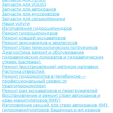
Запчасти для VOLVO
Запчасти для автокранов
Запчасти для мусоровозов
Запчасти для сельхозтехники
Наши услуги
Изготовление гидроцилиндров
Ремонт гидроцилиндров
Ремонт ковшей экскаваторов
Ремонт земснарядов и землесосов
Ремонт стрел телескопических погрузчиков
Диагностика, ремонт и обслуживание
гидравлических домкратов и гидравлических
стяжек (растяжек).
Ремонт (восстановление) методом наплавки.
Расточка отверстий.
Ремонт гидромолотов в Челябинске —
профессиональный сервис от
Уралгидрокомплект
Ремонт рам экскаваторов и перегружателей
Восстановление и ремонт стрел автокранов и
кран-манипуляторов (КМУ)
Изготовление секций для стрел автокранов, КМУ,
гидроманипуляторов, башенных и жд кранов