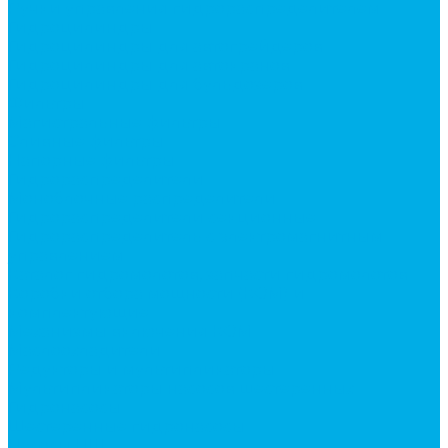
Ручки управления гидрораспределителем
Гидроцилиндры
Гидроцилиндры для автогрейдеров
Гидроцилиндры для автокранов
Гидроцилиндры для бульдозеров
Фильтры
Магистральные фильтры
Сливные фильтры
Напорные фильтры
Гидрораспределители
Моноблочные распределители
Гидрораспределители секционные
Гидрораспределитель с электромагнитным
управлением
Каталог гидромолотов, запчасти гидромолотов
Коробки отбора мощности (КОМ) и
комплектующие
Механизмы включения КОМ
Маслоохладители
Редукторы и мультипликаторы
Мультипликаторы насосов шестеренных
Гидронасосы
Шестеренные гидронасосы
Насосы НШ