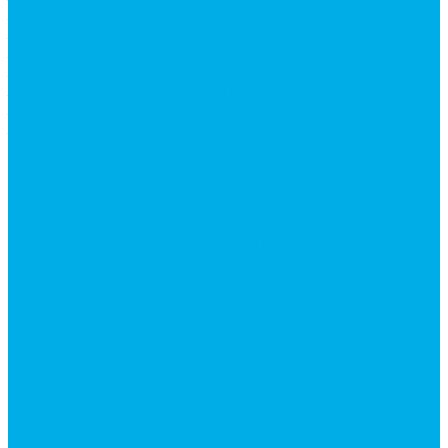
Запчасти для автокранов
Запчасти автокран Галичанин
Запчасти автокран Ивановец
Запчасти автокран Клинцы
Запчасти автокран Челябинец
Запчасти для мусоровозов
Запчасти для сельхозтехники
Наши услуги
Изготовление гидроцилиндров
Ремонт гидроцилиндров
Ремонт ковшей экскаваторов
Ремонт земснарядов и землесосов
Ремонт стрел телескопических погрузчиков
Диагностика, ремонт и обслуживание
гидравлических домкратов и гидравлических
стяжек (растяжек).
Ремонт (восстановление) методом наплавки.
Расточка отверстий.
Ремонт гидромолотов в Челябинске —
профессиональный сервис от
Уралгидрокомплект
Ремонт рам экскаваторов и перегружателей
Восстановление и ремонт стрел автокранов и