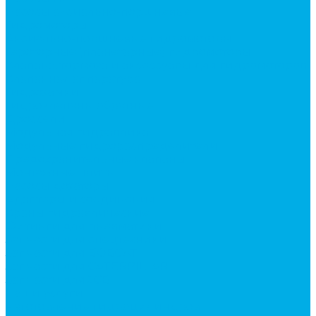
Насосы аксиально-поршневые
Гидромоторы
Аксиально-поршневые гидромоторы
Героторные (планетарные) гидромоторы
Клапана, тормоза и аксессуары для гидромоторов
Клапанная аппаратура
Гидрозамки
Гидроклапаны обратные
Дроссели
Модульная гидравлика
Модульные гидрораспределители
Предохранительные клапаны
Монтажные плиты
Насосы дозаторы
Адаптеры и соединения
Краны гидравлические
Фитинги для пневматики
Запчасти для спецтехники
Запчасти для BOBCAT
Запчасти для CATERPILLAR
Запчасти для JCB
Наши услуги
Изготовление гидроцилиндров