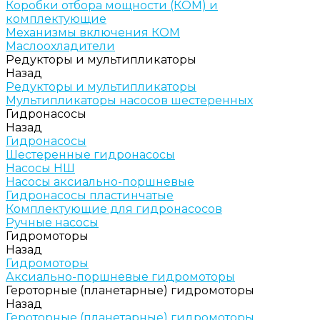
Коробки отбора мощности (КОМ) и
комплектующие
Механизмы включения КОМ
Маслоохладители
Редукторы и мультипликаторы
Назад
Редукторы и мультипликаторы
Мультипликаторы насосов шестеренных
Гидронасосы
Назад
Гидронасосы
Шестеренные гидронасосы
Насосы НШ
Насосы аксиально-поршневые
Гидронасосы пластинчатые
Комплектующие для гидронасосов
Ручные насосы
Гидромоторы
Назад
Гидромоторы
Аксиально-поршневые гидромоторы
Героторные (планетарные) гидромоторы
Назад
Героторные (планетарные) гидромоторы