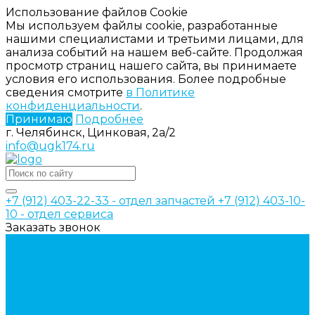
Использование файлов Cookie
Мы используем файлы cookie, разработанные
нашими специалистами и третьими лицами, для
анализа событий на нашем веб-сайте. Продолжая
просмотр страниц нашего сайта, вы принимаете
условия его использования. Более подробные
сведения смотрите
в Политике
конфиденциальности
.
Принимаю
Подробнее
г. Челябинск, Цинковая, 2а/2
info@ugk174.ru
+7 (912) 403-22-33 - отдел запчастей
+7 (912) 403-10-
10 - отдел сервиса
Заказать звонок
Каталог товаров
Аксессуары для управления
гидрораспределителем
Джойстики для гидравлических
распределителей
Запчасти для гидрораспределителя