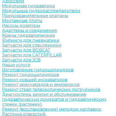
Дроссели
Модульная гидравлика
Модульные гидрораспределители
Предохранительные клапаны
Монтажные плиты
Насосы дозаторы
Адаптеры и соединения
Краны гидравлические
Фитинги для пневматики
Запчасти для спецтехники
Запчасти для BOBCAT
Запчасти для CATERPILLAR
Запчасти для JCB
Наши услуги
Изготовление гидроцилиндров
Ремонт гидроцилиндров
Ремонт ковшей экскаваторов
Ремонт земснарядов и землесосов
Ремонт стрел телескопических погрузчиков
Диагностика, ремонт и обслуживание
гидравлических домкратов и гидравлических
стяжек (растяжек).
Ремонт (восстановление) методом наплавки.
Расточка отверстий.