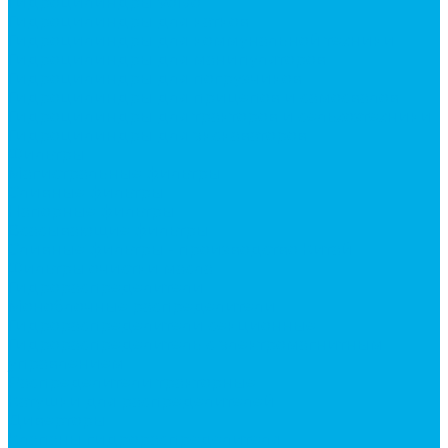
Гидроцилиндры Volvo
Гидроцилиндры для катков
Гидроцилиндры для коммунальной техники
Гидроцилиндры для манипуляторов
Гидроцилиндры для погрузчиков
Гидроцилиндры для прицепов и самосвалов
Гидроцилиндры для тракторов и сельхозтехники
Гидроцилиндры для экскаваторов
Фильтры
Магистральные фильтры
Сливные фильтры
Напорные фильтры
Всасывающие фильтры
Сливные фильтры - производство Китай
Фильтры очистки масла
Гидрораспределители
Моноблочные распределители
Гидрораспределители секционные
Гидрораспределитель с электромагнитным
управлением
Распределители тракторные
Катушки для распределителей
Диверторы
Клапаны гидрораспределителя