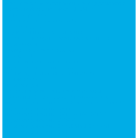
Каталог гидромолотов, запчасти гидромолотов
Коробки отбора мощности (КОМ) и
комплектующие
Механизмы включения КОМ
Маслоохладители
Редукторы и мультипликаторы
Мультипликаторы насосов шестеренных
Гидронасосы
Шестеренные гидронасосы
Насосы НШ
Насосы аксиально-поршневые
Гидронасосы пластинчатые
Комплектующие для гидронасосов
Ручные насосы
Гидромоторы
Аксиально-поршневые гидромоторы
Героторные (планетарные) гидромоторы
Гидромоторы серии BM3, BM3Y, BM3W, BM3WY
Гидромоторы серии BMM
Гидромоторы серии BMP, BMPY, BMPW
Гидромоторы серии BMRW1
Гидромоторы серии BМ4, BM4U, BМ4WU
Гидромоторы серии BМH
Гидромоторы серии BМR, BMRY, BМRE