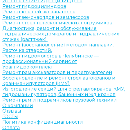
Изготовление гидроцилиндров
Ремонт гидроцилиндров
Ремонт ковшей экскаваторов
Ремонт земснарядов и землесосов
Ремонт стрел телескопических погрузчиков
Диагностика, ремонт и обслуживание
гидравлических домкратов и гидравлических
стяжек (растяжек).
Ремонт (восстановление) методом наплавки.
Расточка отверстий.
Ремонт гидромолотов в Челябинске —
профессиональный сервис от
Уралгидрокомплект
Ремонт рам экскаваторов и перегружателей
Восстановление и ремонт стрел автокранов и
кран-манипуляторов (КМУ)
Изготовление секций для стрел автокранов, КМУ,
гидроманипуляторов, башенных и жд кранов
Ремонт рам и подрамников грузовой техники
О компании
Отзывы
ГОСТы
Политика конфиденциальности
Оплата