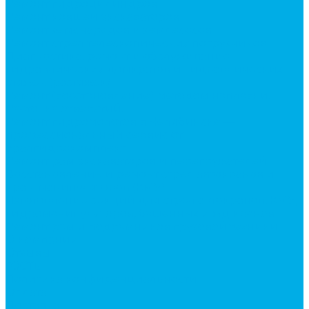
Ремонт гидроцилиндров
Ремонт ковшей экскаваторов
Ремонт земснарядов и землесосов
Ремонт стрел телескопических погрузчиков
Диагностика, ремонт и обслуживание
гидравлических домкратов и гидравлических
стяжек (растяжек).
Ремонт (восстановление) методом наплавки.
Расточка отверстий.
Ремонт гидромолотов в Челябинске —
профессиональный сервис от
Уралгидрокомплект
Ремонт рам экскаваторов и перегружателей
Восстановление и ремонт стрел автокранов и
кран-манипуляторов (КМУ)
Изготовление секций для стрел автокранов, КМУ,
гидроманипуляторов, башенных и жд кранов
Ремонт рам и подрамников грузовой техники
О компании
Отзывы
ГОСТы
Политика конфиденциальности
Оплата
Доставка