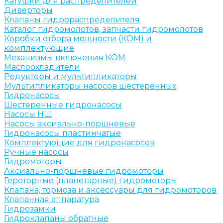
Катушки для распределителей
Диверторы
Клапаны гидрораспределителя
Каталог гидромолотов, запчасти гидромолотов
Коробки отбора мощности (КОМ) и
комплектующие
Механизмы включения КОМ
Маслоохладители
Редукторы и мультипликаторы
Мультипликаторы насосов шестеренных
Гидронасосы
Шестеренные гидронасосы
Насосы НШ
Насосы аксиально-поршневые
Гидронасосы пластинчатые
Комплектующие для гидронасосов
Ручные насосы
Гидромоторы
Аксиально-поршневые гидромоторы
Героторные (планетарные) гидромоторы
Клапана, тормоза и аксессуары для гидромоторов
Клапанная аппаратура
Гидрозамки
Гидроклапаны обратные