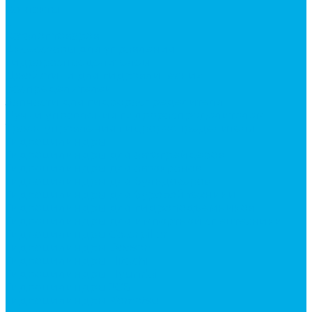
Контакты
...
Каталог товаров
Аксессуары для управления
гидрораспределителем
Джойстики для гидравлических
распределителей
Запчасти для гидрораспределителя
Ручки управления гидрораспределителем
Тросы управления гидрораспределителя
Гидроцилиндры
Гидроцилиндры для автогрейдеров
Гидроцилиндры для автокранов
Гидроцилиндры для бульдозеров
Гидроцилиндры для буровой техники
Гидроцилиндры для гидроподъемников
Гидроцилиндры для импортной спецтехники
Гидроцилиндры Caterpillar
Гидроцилиндры Doosan
Гидроцилиндры Hitachi
Гидроцилиндры Hyundai
Гидроцилиндры JCB
Гидроцилиндры Komatsu