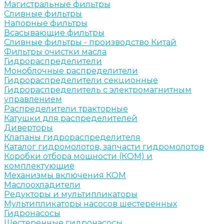
Магистральные фильтры
Сливные фильтры
Напорные фильтры
Всасывающие фильтры
Сливные фильтры - производство Китай
Фильтры очистки масла
Гидрораспределители
Моноблочные распределители
Гидрораспределители секционные
Гидрораспределитель с электромагнитным
управлением
Распределители тракторные
Катушки для распределителей
Диверторы
Клапаны гидрораспределителя
Каталог гидромолотов, запчасти гидромолотов
Коробки отбора мощности (КОМ) и
комплектующие
Механизмы включения КОМ
Маслоохладители
Редукторы и мультипликаторы
Мультипликаторы насосов шестеренных
Гидронасосы
Шестеренные гидронасосы