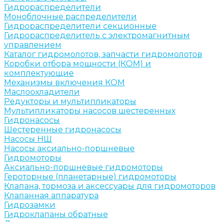
Гидрораспределители
Моноблочные распределители
Гидрораспределители секционные
Гидрораспределитель с электромагнитным
управлением
Каталог гидромолотов, запчасти гидромолотов
Коробки отбора мощности (КОМ) и
комплектующие
Механизмы включения КОМ
Маслоохладители
Редукторы и мультипликаторы
Мультипликаторы насосов шестеренных
Гидронасосы
Шестеренные гидронасосы
Насосы НШ
Насосы аксиально-поршневые
Гидромоторы
Аксиально-поршневые гидромоторы
Героторные (планетарные) гидромоторы
Клапана, тормоза и аксессуары для гидромоторов
Клапанная аппаратура
Гидрозамки
Гидроклапаны обратные