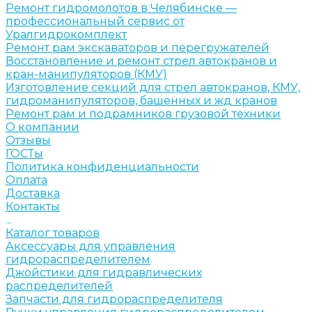
Ремонт гидромолотов в Челябинске —
профессиональный сервис от
Уралгидрокомплект
Ремонт рам экскаваторов и перегружателей
Восстановление и ремонт стрел автокранов и
кран-манипуляторов (КМУ)
Изготовление секций для стрел автокранов, КМУ,
гидроманипуляторов, башенных и жд кранов
Ремонт рам и подрамников грузовой техники
О компании
Отзывы
ГОСТы
Политика конфиденциальности
Оплата
Доставка
Контакты
...
Каталог товаров
Аксессуары для управления
гидрораспределителем
Джойстики для гидравлических
распределителей
Запчасти для гидрораспределителя