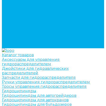
кран-манипуляторов (КМУ)
Изготовление секций для стрел автокранов, КМУ,
гидроманипуляторов, башенных и жд кранов
Ремонт рам и подрамников грузовой техники
О компании
Отзывы
ГОСТы
Политика конфиденциальности
Оплата
Доставка
Контакты
Каталог товаров
Аксессуары для управления
гидрораспределителем
Джойстики для гидравлических
распределителей
Запчасти для гидрораспределителя
Ручки управления гидрораспределителем
Тросы управления гидрораспределителя
Гидроцилиндры
Гидроцилиндры для автогрейдеров
Гидроцилиндры для автокранов
Гидроцилиндры для бульдозеров