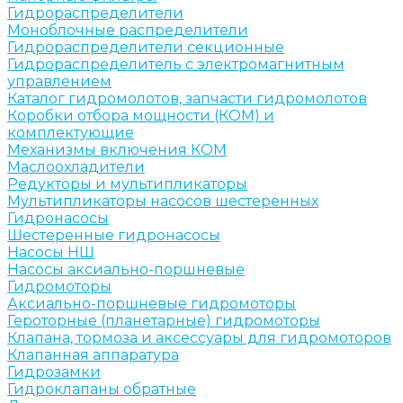
Гидрораспределители
Моноблочные распределители
Гидрораспределители секционные
Гидрораспределитель с электромагнитным
управлением
Каталог гидромолотов, запчасти гидромолотов
Коробки отбора мощности (КОМ) и
комплектующие
Механизмы включения КОМ
Маслоохладители
Редукторы и мультипликаторы
Мультипликаторы насосов шестеренных
Гидронасосы
Шестеренные гидронасосы
Насосы НШ
Насосы аксиально-поршневые
Гидромоторы
Аксиально-поршневые гидромоторы
Героторные (планетарные) гидромоторы
Клапана, тормоза и аксессуары для гидромоторов
Клапанная аппаратура
Гидрозамки
Гидроклапаны обратные