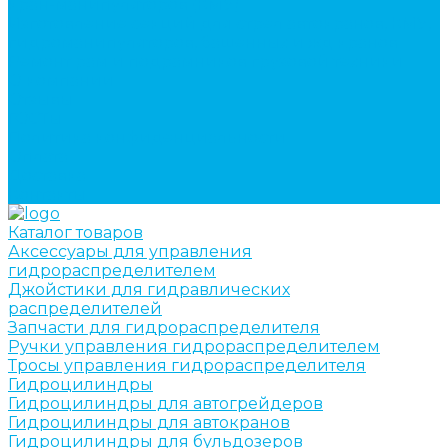
кран-манипуляторов (КМУ)
Изготовление секций для стрел автокранов, КМУ,
гидроманипуляторов, башенных и жд кранов
Ремонт рам и подрамников грузовой техники
О компании
Отзывы
ГОСТы
Политика конфиденциальности
Оплата
Доставка
Контакты
Каталог товаров
Аксессуары для управления
гидрораспределителем
Джойстики для гидравлических
распределителей
Запчасти для гидрораспределителя
Ручки управления гидрораспределителем
Тросы управления гидрораспределителя
Гидроцилиндры
Гидроцилиндры для автогрейдеров
Гидроцилиндры для автокранов
Гидроцилиндры для бульдозеров