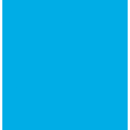
Гидроцилиндры Volvo
Гидроцилиндры для катков
Гидроцилиндры для коммунальной техники
Гидроцилиндры для манипуляторов
Гидроцилиндры для погрузчиков
Гидроцилиндры для прицепов и самосвалов
Гидроцилиндры для тракторов и сельхозтехники
Гидроцилиндры для экскаваторов
Фильтры
Магистральные фильтры
Сливные фильтры
Напорные фильтры
Всасывающие фильтры
Сливные фильтры - производство Китай
Фильтры очистки масла
Гидрораспределители
Моноблочные распределители
Гидрораспределители секционные
Гидрораспределитель с электромагнитным
управлением
Распределители тракторные
Катушки для распределителей
Диверторы
Клапаны гидрораспределителя