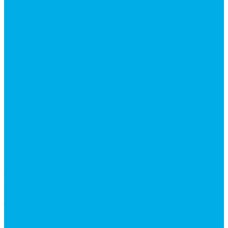
Насосы аксиально-поршневые
Гидромоторы
Аксиально-поршневые гидромоторы
Героторные (планетарные) гидромоторы
Клапана, тормоза и аксессуары для гидромоторов
Клапанная аппаратура
Гидрозамки
Гидроклапаны обратные
Дроссели
Модульная гидравлика
Модульные гидрораспределители
Предохранительные клапаны
Монтажные плиты
Насосы дозаторы
Адаптеры и соединения
Краны гидравлические
Фитинги для пневматики
Запчасти для спецтехники
Запчасти для BOBCAT
Запчасти для CATERPILLAR
Запчасти для JCB
Наши услуги
Изготовление гидроцилиндров