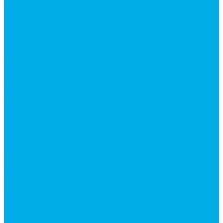
Ручки управления гидрораспределителем
Гидроцилиндры
Гидроцилиндры для автогрейдеров
Гидроцилиндры для автокранов
Гидроцилиндры для бульдозеров
Фильтры
Магистральные фильтры
Сливные фильтры
Напорные фильтры
Гидрораспределители
Моноблочные распределители
Гидрораспределители секционные
Гидрораспределитель с электромагнитным
управлением
Каталог гидромолотов, запчасти гидромолотов
Коробки отбора мощности (КОМ) и
комплектующие
Механизмы включения КОМ
Маслоохладители
Редукторы и мультипликаторы
Мультипликаторы насосов шестеренных
Гидронасосы
Шестеренные гидронасосы
Насосы НШ