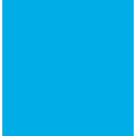
Контакты
...
Каталог товаров
Аксессуары для управления
гидрораспределителем
Джойстики для гидравлических
распределителей
Запчасти для гидрораспределителя
Ручки управления гидрораспределителем
Тросы управления гидрораспределителя
Гидроцилиндры
Гидроцилиндры для автогрейдеров
Гидроцилиндры для автокранов
Гидроцилиндры для бульдозеров
Гидроцилиндры для буровой техники
Гидроцилиндры для гидроподъемников
Гидроцилиндры для импортной спецтехники
Гидроцилиндры Caterpillar
Гидроцилиндры Doosan
Гидроцилиндры Hitachi
Гидроцилиндры Hyundai
Гидроцилиндры JCB
Гидроцилиндры Komatsu