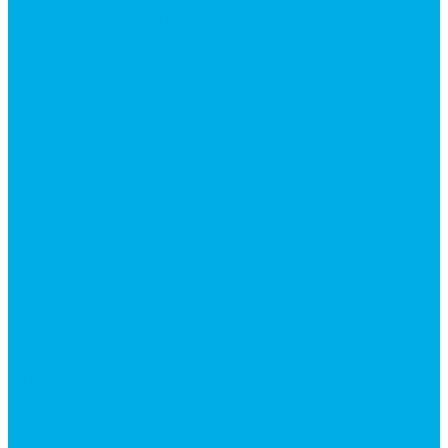
Гидромоторы серии MP
Гидромоторы серии ZBMR с тормозом
Гидромоторы серии МH
Клапана, тормоза и аксессуары для гидромоторов
Клапанная аппаратура
Гидрозамки
Гидроклапаны обратные
Дроссели
Дроссели VRB двунаправленный
Дроссели STB(F) двунаправленные
Дроссели VRF с обратным клапаном
Дроссель VRFB 90° двунаправленный
Дроссель двунаправленный L (LSQ)
Дроссель с обратным клапаном LA (LSQ)
Клапаны тормозные
Последовательные клапаны
Предохранительные клапаны
Регуляторы расхода
Блоки клапанные
Диверторы
Клапаны ограничения хода
Краны шаровые (стальные)
Краны шаровые 2-х ходовые