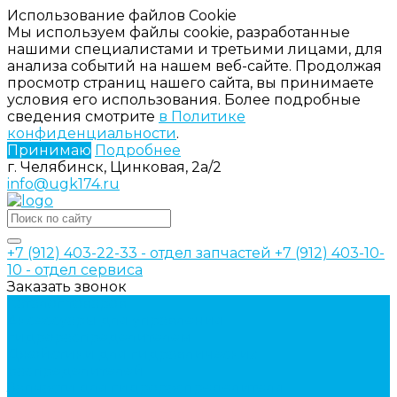
Использование файлов Cookie
Мы используем файлы cookie, разработанные
нашими специалистами и третьими лицами, для
анализа событий на нашем веб-сайте. Продолжая
просмотр страниц нашего сайта, вы принимаете
условия его использования. Более подробные
сведения смотрите
в Политике
конфиденциальности
.
Принимаю
Подробнее
г. Челябинск, Цинковая, 2а/2
info@ugk174.ru
+7 (912) 403-22-33 - отдел запчастей
+7 (912) 403-10-
10 - отдел сервиса
Заказать звонок
Каталог товаров
Аксессуары для управления
гидрораспределителем
Джойстики для гидравлических
распределителей
Запчасти для гидрораспределителя