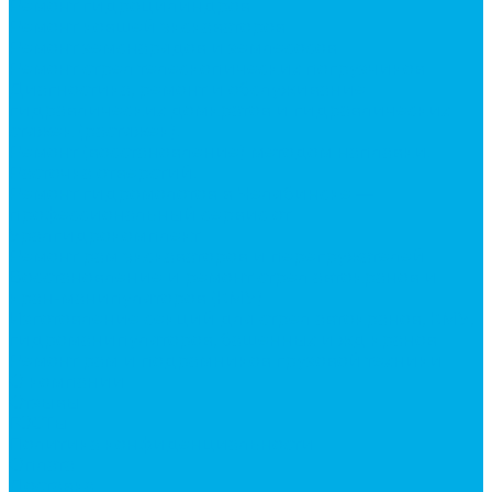
Ремонт гидроцилиндров
Ремонт ковшей экскаваторов
Ремонт земснарядов и землесосов
Ремонт стрел телескопических погрузчиков
Диагностика, ремонт и обслуживание
гидравлических домкратов и гидравлических
стяжек (растяжек).
Ремонт (восстановление) методом наплавки.
Расточка отверстий.
Ремонт гидромолотов в Челябинске —
профессиональный сервис от
Уралгидрокомплект
Ремонт рам экскаваторов и перегружателей
Восстановление и ремонт стрел автокранов и
кран-манипуляторов (КМУ)
Изготовление секций для стрел автокранов, КМУ,
гидроманипуляторов, башенных и жд кранов
Ремонт рам и подрамников грузовой техники
О компании
Отзывы
ГОСТы
Политика конфиденциальности
Оплата
Доставка