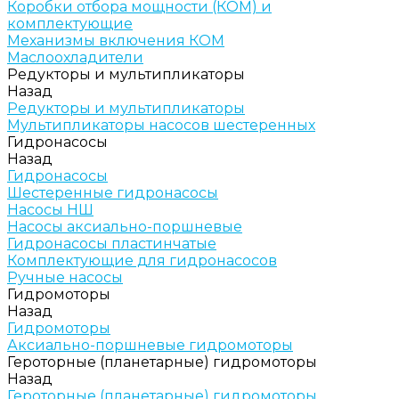
Коробки отбора мощности (КОМ) и
комплектующие
Механизмы включения КОМ
Маслоохладители
Редукторы и мультипликаторы
Назад
Редукторы и мультипликаторы
Мультипликаторы насосов шестеренных
Гидронасосы
Назад
Гидронасосы
Шестеренные гидронасосы
Насосы НШ
Насосы аксиально-поршневые
Гидронасосы пластинчатые
Комплектующие для гидронасосов
Ручные насосы
Гидромоторы
Назад
Гидромоторы
Аксиально-поршневые гидромоторы
Героторные (планетарные) гидромоторы
Назад
Героторные (планетарные) гидромоторы