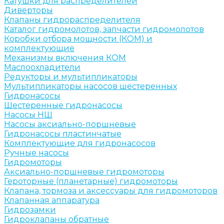
Катушки для распределителей
Диверторы
Клапаны гидрораспределителя
Каталог гидромолотов, запчасти гидромолотов
Коробки отбора мощности (КОМ) и
комплектующие
Механизмы включения КОМ
Маслоохладители
Редукторы и мультипликаторы
Мультипликаторы насосов шестеренных
Гидронасосы
Шестеренные гидронасосы
Насосы НШ
Насосы аксиально-поршневые
Гидронасосы пластинчатые
Комплектующие для гидронасосов
Ручные насосы
Гидромоторы
Аксиально-поршневые гидромоторы
Героторные (планетарные) гидромоторы
Клапана, тормоза и аксессуары для гидромоторов
Клапанная аппаратура
Гидрозамки
Гидроклапаны обратные