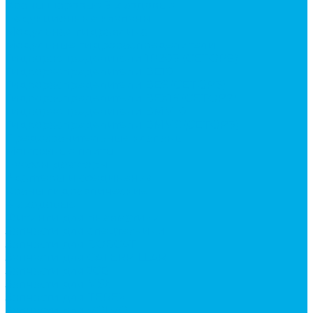
Краны шаровые 3-х ходовые
Редукционные клапаны
Модульная гидравлика
Модульные гидрораспределители
Гидрораспределители 1Р203 (CETOP8)
Гидрораспределители ВЕ10
Гидрораспределители ВЕ6 (CETOP3)
Гидрораспределители ВЕХ16 (CETOP7)
Гидрораспределители ВММ10
Гидрораспределители ВММ6 (CETOP3)
Предохранительные клапаны
Монтажные плиты
Насосы дозаторы
Адаптеры и соединения
Краны гидравлические
4-х ходовые
Фитинги для пневматики
Запчасти для спецтехники
Запчасти для BOBCAT
Запчасти для CATERPILLAR
Запчасти для JCB
Запчасти для MSt
Запчасти для TEREX
Запчасти для VOLVO