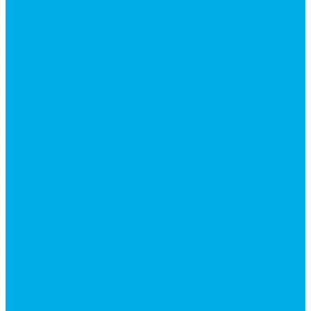
Каталог гидромолотов, запчасти гидромолотов
Коробки отбора мощности (КОМ) и
комплектующие
Механизмы включения КОМ
Маслоохладители
Редукторы и мультипликаторы
Мультипликаторы насосов шестеренных
Гидронасосы
Шестеренные гидронасосы
Насосы НШ
Насосы аксиально-поршневые
Гидронасосы пластинчатые
Комплектующие для гидронасосов
Ручные насосы
Гидромоторы
Аксиально-поршневые гидромоторы
Героторные (планетарные) гидромоторы
Гидромоторы серии BM3, BM3Y, BM3W, BM3WY
Гидромоторы серии BMM
Гидромоторы серии BMP, BMPY, BMPW
Гидромоторы серии BMRW1
Гидромоторы серии BМ4, BM4U, BМ4WU
Гидромоторы серии BМH
Гидромоторы серии BМR, BMRY, BМRE