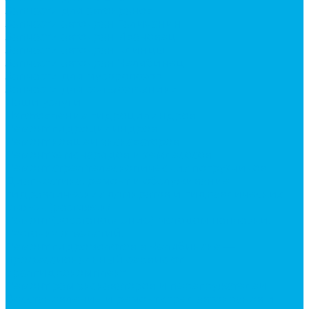
Запчасти для автокранов
Запчасти автокран Галичанин
Запчасти автокран Ивановец
Запчасти автокран Клинцы
Запчасти автокран Челябинец
Запчасти для мусоровозов
Запчасти для сельхозтехники
Наши услуги
Изготовление гидроцилиндров
Ремонт гидроцилиндров
Ремонт ковшей экскаваторов
Ремонт земснарядов и землесосов
Ремонт стрел телескопических погрузчиков
Диагностика, ремонт и обслуживание
гидравлических домкратов и гидравлических
стяжек (растяжек).
Ремонт (восстановление) методом наплавки.
Расточка отверстий.
Ремонт гидромолотов в Челябинске —
профессиональный сервис от
Уралгидрокомплект
Ремонт рам экскаваторов и перегружателей
Восстановление и ремонт стрел автокранов и