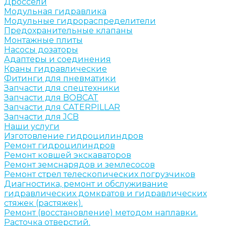
Дроссели
Модульная гидравлика
Модульные гидрораспределители
Предохранительные клапаны
Монтажные плиты
Насосы дозаторы
Адаптеры и соединения
Краны гидравлические
Фитинги для пневматики
Запчасти для спецтехники
Запчасти для BOBCAT
Запчасти для CATERPILLAR
Запчасти для JCB
Наши услуги
Изготовление гидроцилиндров
Ремонт гидроцилиндров
Ремонт ковшей экскаваторов
Ремонт земснарядов и землесосов
Ремонт стрел телескопических погрузчиков
Диагностика, ремонт и обслуживание
гидравлических домкратов и гидравлических
стяжек (растяжек).
Ремонт (восстановление) методом наплавки.
Расточка отверстий.