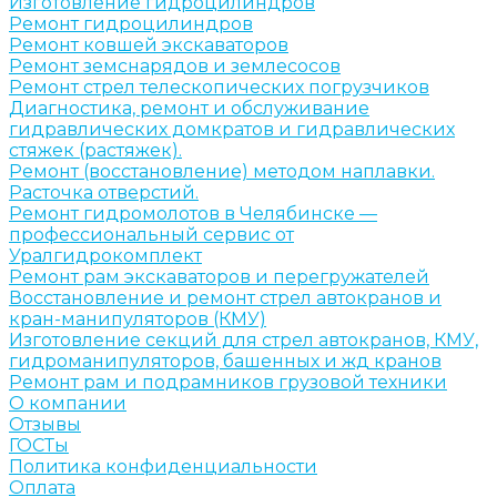
Изготовление гидроцилиндров
Ремонт гидроцилиндров
Ремонт ковшей экскаваторов
Ремонт земснарядов и землесосов
Ремонт стрел телескопических погрузчиков
Диагностика, ремонт и обслуживание
гидравлических домкратов и гидравлических
стяжек (растяжек).
Ремонт (восстановление) методом наплавки.
Расточка отверстий.
Ремонт гидромолотов в Челябинске —
профессиональный сервис от
Уралгидрокомплект
Ремонт рам экскаваторов и перегружателей
Восстановление и ремонт стрел автокранов и
кран-манипуляторов (КМУ)
Изготовление секций для стрел автокранов, КМУ,
гидроманипуляторов, башенных и жд кранов
Ремонт рам и подрамников грузовой техники
О компании
Отзывы
ГОСТы
Политика конфиденциальности
Оплата