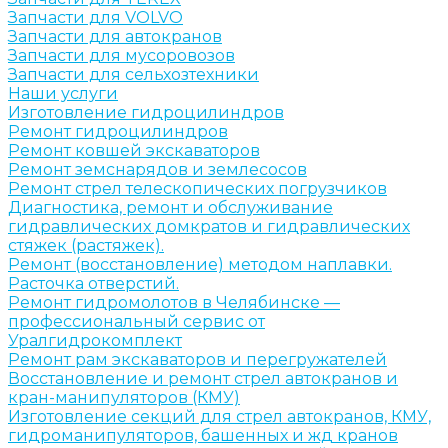
Запчасти для VOLVO
Запчасти для автокранов
Запчасти для мусоровозов
Запчасти для сельхозтехники
Наши услуги
Изготовление гидроцилиндров
Ремонт гидроцилиндров
Ремонт ковшей экскаваторов
Ремонт земснарядов и землесосов
Ремонт стрел телескопических погрузчиков
Диагностика, ремонт и обслуживание
гидравлических домкратов и гидравлических
стяжек (растяжек).
Ремонт (восстановление) методом наплавки.
Расточка отверстий.
Ремонт гидромолотов в Челябинске —
профессиональный сервис от
Уралгидрокомплект
Ремонт рам экскаваторов и перегружателей
Восстановление и ремонт стрел автокранов и
кран-манипуляторов (КМУ)
Изготовление секций для стрел автокранов, КМУ,
гидроманипуляторов, башенных и жд кранов