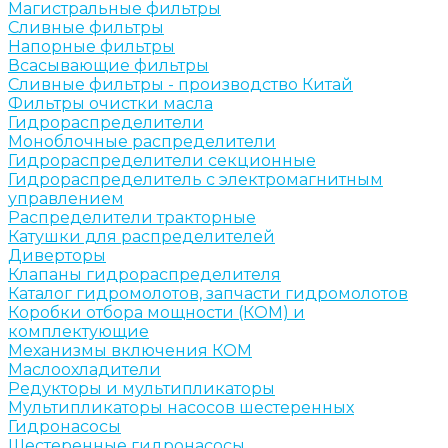
Магистральные фильтры
Сливные фильтры
Напорные фильтры
Всасывающие фильтры
Сливные фильтры - производство Китай
Фильтры очистки масла
Гидрораспределители
Моноблочные распределители
Гидрораспределители секционные
Гидрораспределитель с электромагнитным
управлением
Распределители тракторные
Катушки для распределителей
Диверторы
Клапаны гидрораспределителя
Каталог гидромолотов, запчасти гидромолотов
Коробки отбора мощности (КОМ) и
комплектующие
Механизмы включения КОМ
Маслоохладители
Редукторы и мультипликаторы
Мультипликаторы насосов шестеренных
Гидронасосы
Шестеренные гидронасосы