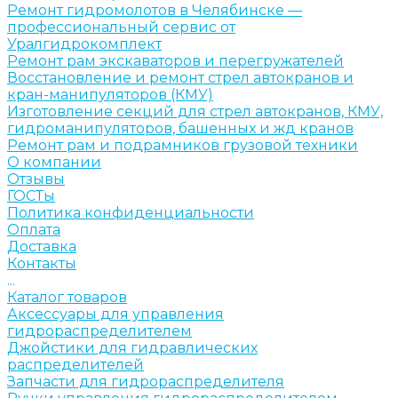
Ремонт гидромолотов в Челябинске —
профессиональный сервис от
Уралгидрокомплект
Ремонт рам экскаваторов и перегружателей
Восстановление и ремонт стрел автокранов и
кран-манипуляторов (КМУ)
Изготовление секций для стрел автокранов, КМУ,
гидроманипуляторов, башенных и жд кранов
Ремонт рам и подрамников грузовой техники
О компании
Отзывы
ГОСТы
Политика конфиденциальности
Оплата
Доставка
Контакты
...
Каталог товаров
Аксессуары для управления
гидрораспределителем
Джойстики для гидравлических
распределителей
Запчасти для гидрораспределителя