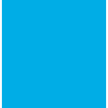
Ручки управления гидрораспределителем
Гидроцилиндры
Гидроцилиндры для автогрейдеров
Гидроцилиндры для автокранов
Гидроцилиндры для бульдозеров
Фильтры
Магистральные фильтры
Сливные фильтры
Напорные фильтры
Гидрораспределители
Моноблочные распределители
Гидрораспределители секционные
Гидрораспределитель с электромагнитным
управлением
Каталог гидромолотов, запчасти гидромолотов
Коробки отбора мощности (КОМ) и
комплектующие
Механизмы включения КОМ
Маслоохладители
Редукторы и мультипликаторы
Мультипликаторы насосов шестеренных
Гидронасосы
Шестеренные гидронасосы
Насосы НШ