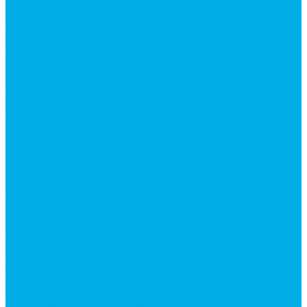
Каталог гидромолотов, запчасти гидромолотов
Коробки отбора мощности (КОМ) и
комплектующие
Механизмы включения КОМ
Маслоохладители
Редукторы и мультипликаторы
Мультипликаторы насосов шестеренных
Гидронасосы
Шестеренные гидронасосы
Насосы НШ
Насосы аксиально-поршневые
Гидронасосы пластинчатые
Комплектующие для гидронасосов
Ручные насосы
Гидромоторы
Аксиально-поршневые гидромоторы
Героторные (планетарные) гидромоторы
Гидромоторы серии BM3, BM3Y, BM3W, BM3WY
Гидромоторы серии BMM
Гидромоторы серии BMP, BMPY, BMPW
Гидромоторы серии BMRW1
Гидромоторы серии BМ4, BM4U, BМ4WU
Гидромоторы серии BМH
Гидромоторы серии BМR, BMRY, BМRE