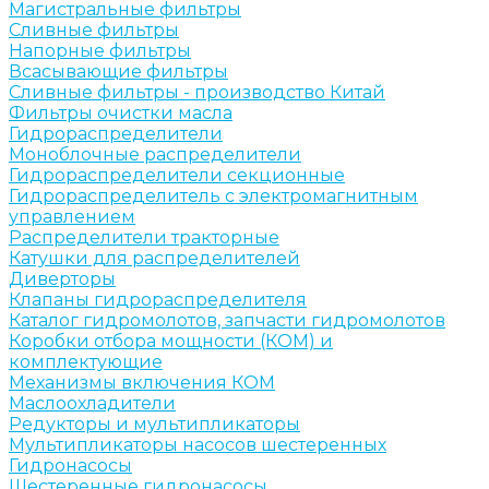
Магистральные фильтры
Сливные фильтры
Напорные фильтры
Всасывающие фильтры
Сливные фильтры - производство Китай
Фильтры очистки масла
Гидрораспределители
Моноблочные распределители
Гидрораспределители секционные
Гидрораспределитель с электромагнитным
управлением
Распределители тракторные
Катушки для распределителей
Диверторы
Клапаны гидрораспределителя
Каталог гидромолотов, запчасти гидромолотов
Коробки отбора мощности (КОМ) и
комплектующие
Механизмы включения КОМ
Маслоохладители
Редукторы и мультипликаторы
Мультипликаторы насосов шестеренных
Гидронасосы
Шестеренные гидронасосы