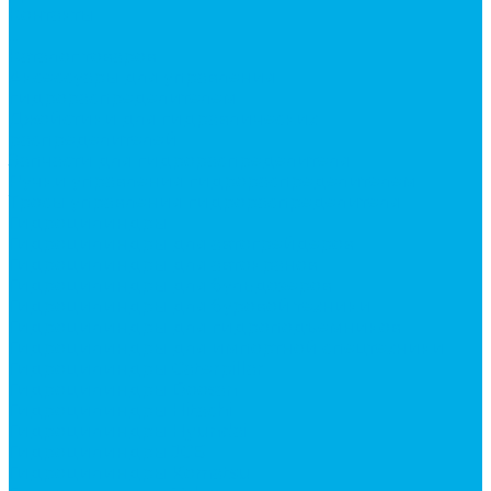
Контакты
...
Каталог товаров
Аксессуары для управления
гидрораспределителем
Джойстики для гидравлических
распределителей
Запчасти для гидрораспределителя
Ручки управления гидрораспределителем
Тросы управления гидрораспределителя
Гидроцилиндры
Гидроцилиндры для автогрейдеров
Гидроцилиндры для автокранов
Гидроцилиндры для бульдозеров
Гидроцилиндры для буровой техники
Гидроцилиндры для гидроподъемников
Гидроцилиндры для импортной спецтехники
Гидроцилиндры Caterpillar
Гидроцилиндры Doosan
Гидроцилиндры Hitachi
Гидроцилиндры Hyundai
Гидроцилиндры JCB
Гидроцилиндры Komatsu