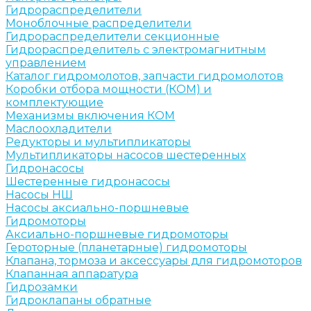
Гидрораспределители
Моноблочные распределители
Гидрораспределители секционные
Гидрораспределитель с электромагнитным
управлением
Каталог гидромолотов, запчасти гидромолотов
Коробки отбора мощности (КОМ) и
комплектующие
Механизмы включения КОМ
Маслоохладители
Редукторы и мультипликаторы
Мультипликаторы насосов шестеренных
Гидронасосы
Шестеренные гидронасосы
Насосы НШ
Насосы аксиально-поршневые
Гидромоторы
Аксиально-поршневые гидромоторы
Героторные (планетарные) гидромоторы
Клапана, тормоза и аксессуары для гидромоторов
Клапанная аппаратура
Гидрозамки
Гидроклапаны обратные