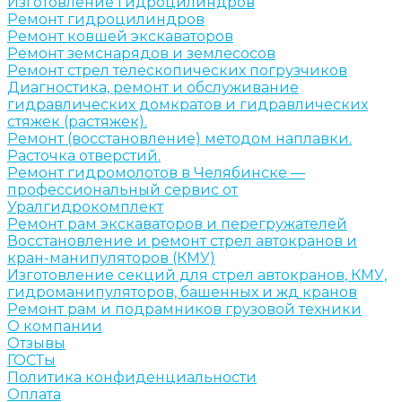
Изготовление гидроцилиндров
Ремонт гидроцилиндров
Ремонт ковшей экскаваторов
Ремонт земснарядов и землесосов
Ремонт стрел телескопических погрузчиков
Диагностика, ремонт и обслуживание
гидравлических домкратов и гидравлических
стяжек (растяжек).
Ремонт (восстановление) методом наплавки.
Расточка отверстий.
Ремонт гидромолотов в Челябинске —
профессиональный сервис от
Уралгидрокомплект
Ремонт рам экскаваторов и перегружателей
Восстановление и ремонт стрел автокранов и
кран-манипуляторов (КМУ)
Изготовление секций для стрел автокранов, КМУ,
гидроманипуляторов, башенных и жд кранов
Ремонт рам и подрамников грузовой техники
О компании
Отзывы
ГОСТы
Политика конфиденциальности
Оплата