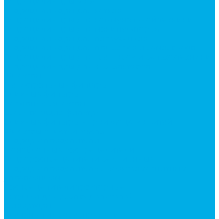
Гидроцилиндры Volvo
Гидроцилиндры для катков
Гидроцилиндры для коммунальной техники
Гидроцилиндры для манипуляторов
Гидроцилиндры для погрузчиков
Гидроцилиндры для прицепов и самосвалов
Гидроцилиндры для тракторов и сельхозтехники
Гидроцилиндры для экскаваторов
Фильтры
Магистральные фильтры
Сливные фильтры
Напорные фильтры
Всасывающие фильтры
Сливные фильтры - производство Китай
Фильтры очистки масла
Гидрораспределители
Моноблочные распределители
Гидрораспределители секционные
Гидрораспределитель с электромагнитным
управлением
Распределители тракторные
Катушки для распределителей
Диверторы
Клапаны гидрораспределителя