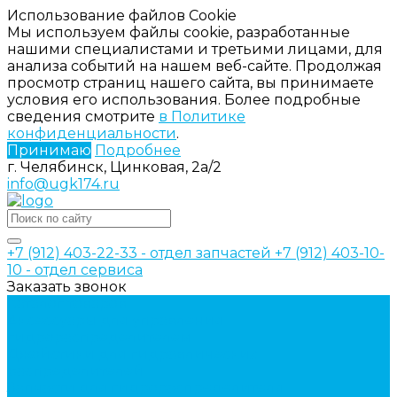
Использование файлов Cookie
Мы используем файлы cookie, разработанные
нашими специалистами и третьими лицами, для
анализа событий на нашем веб-сайте. Продолжая
просмотр страниц нашего сайта, вы принимаете
условия его использования. Более подробные
сведения смотрите
в Политике
конфиденциальности
.
Принимаю
Подробнее
г. Челябинск, Цинковая, 2а/2
info@ugk174.ru
+7 (912) 403-22-33 - отдел запчастей
+7 (912) 403-10-
10 - отдел сервиса
Заказать звонок
Каталог товаров
Аксессуары для управления
гидрораспределителем
Джойстики для гидравлических
распределителей
Запчасти для гидрораспределителя