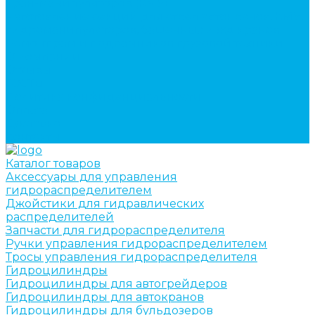
кран-манипуляторов (КМУ)
Изготовление секций для стрел автокранов, КМУ,
гидроманипуляторов, башенных и жд кранов
Ремонт рам и подрамников грузовой техники
О компании
Отзывы
ГОСТы
Политика конфиденциальности
Оплата
Доставка
Контакты
Каталог товаров
Аксессуары для управления
гидрораспределителем
Джойстики для гидравлических
распределителей
Запчасти для гидрораспределителя
Ручки управления гидрораспределителем
Тросы управления гидрораспределителя
Гидроцилиндры
Гидроцилиндры для автогрейдеров
Гидроцилиндры для автокранов
Гидроцилиндры для бульдозеров