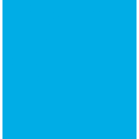
Гидромоторы серии MP
Гидромоторы серии ZBMR с тормозом
Гидромоторы серии МH
Клапана, тормоза и аксессуары для гидромоторов
Клапанная аппаратура
Гидрозамки
Гидроклапаны обратные
Дроссели
Дроссели VRB двунаправленный
Дроссели STB(F) двунаправленные
Дроссели VRF с обратным клапаном
Дроссель VRFB 90° двунаправленный
Дроссель двунаправленный L (LSQ)
Дроссель с обратным клапаном LA (LSQ)
Клапаны тормозные
Последовательные клапаны
Предохранительные клапаны
Регуляторы расхода
Блоки клапанные
Диверторы
Клапаны ограничения хода
Краны шаровые (стальные)
Краны шаровые 2-х ходовые