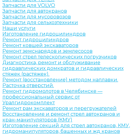
Запчасти для VOLVO
Запчасти для автокранов
Запчасти для мусоровозов
Запчасти для сельхозтехники
Наши услуги
Изготовление гидроцилиндров
Ремонт гидроцилиндров
Ремонт ковшей экскаваторов
Ремонт земснарядов и землесосов
Ремонт стрел телескопических погрузчиков
Диагностика, ремонт и обслуживание
гидравлических домкратов и гидравлических
стяжек (растяжек).
Ремонт (восстановление) методом наплавки.
Расточка отверстий.
Ремонт гидромолотов в Челябинске —
профессиональный сервис от
Уралгидрокомплект
Ремонт рам экскаваторов и перегружателей
Восстановление и ремонт стрел автокранов и
кран-манипуляторов (КМУ)
Изготовление секций для стрел автокранов, КМУ,
гидроманипуляторов, башенных и жд кранов