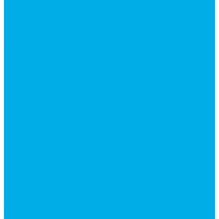
Ремонт гидроцилиндров
Ремонт ковшей экскаваторов
Ремонт земснарядов и землесосов
Ремонт стрел телескопических погрузчиков
Диагностика, ремонт и обслуживание
гидравлических домкратов и гидравлических
стяжек (растяжек).
Ремонт (восстановление) методом наплавки.
Расточка отверстий.
Ремонт гидромолотов в Челябинске —
профессиональный сервис от
Уралгидрокомплект
Ремонт рам экскаваторов и перегружателей
Восстановление и ремонт стрел автокранов и
кран-манипуляторов (КМУ)
Изготовление секций для стрел автокранов, КМУ,
гидроманипуляторов, башенных и жд кранов
Ремонт рам и подрамников грузовой техники
О компании
Отзывы
ГОСТы
Политика конфиденциальности
Оплата
Доставка