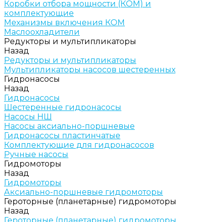
Коробки отбора мощности (КОМ) и
комплектующие
Механизмы включения КОМ
Маслоохладители
Редукторы и мультипликаторы
Назад
Редукторы и мультипликаторы
Мультипликаторы насосов шестеренных
Гидронасосы
Назад
Гидронасосы
Шестеренные гидронасосы
Насосы НШ
Насосы аксиально-поршневые
Гидронасосы пластинчатые
Комплектующие для гидронасосов
Ручные насосы
Гидромоторы
Назад
Гидромоторы
Аксиально-поршневые гидромоторы
Героторные (планетарные) гидромоторы
Назад
Героторные (планетарные) гидромоторы