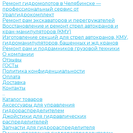
Ремонт гидромолотов в Челябинске —
профессиональный сервис от
Уралгидрокомплект
Ремонт рам экскаваторов и перегружателей
Восстановление и ремонт стрел автокранов и
кран-манипуляторов (КМУ)
Изготовление секций для стрел автокранов, КМУ,
гидроманипуляторов, башенных и жд кранов
Ремонт рам и подрамников грузовой техники
О компании
Отзывы
ГОСТы
Политика конфиденциальности
Оплата
Доставка
Контакты
...
Каталог товаров
Аксессуары для управления
гидрораспределителем
Джойстики для гидравлических
распределителей
Запчасти для гидрораспределителя