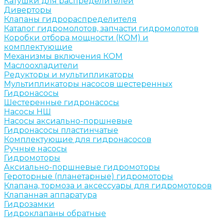
Катушки для распределителей
Диверторы
Клапаны гидрораспределителя
Каталог гидромолотов, запчасти гидромолотов
Коробки отбора мощности (КОМ) и
комплектующие
Механизмы включения КОМ
Маслоохладители
Редукторы и мультипликаторы
Мультипликаторы насосов шестеренных
Гидронасосы
Шестеренные гидронасосы
Насосы НШ
Насосы аксиально-поршневые
Гидронасосы пластинчатые
Комплектующие для гидронасосов
Ручные насосы
Гидромоторы
Аксиально-поршневые гидромоторы
Героторные (планетарные) гидромоторы
Клапана, тормоза и аксессуары для гидромоторов
Клапанная аппаратура
Гидрозамки
Гидроклапаны обратные