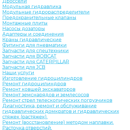
Дроссели
Модульная гидравлика
Модульные гидрораспределители
Предохранительные клапаны
Монтажные плиты
Насосы дозаторы
Адаптеры и соединения
Краны гидравлические
Фитинги для пневматики
Запчасти для спецтехники
Запчасти для BOBCAT
Запчасти для CATERPILLAR
Запчасти для JCB
Наши услуги
Изготовление гидроцилиндров
Ремонт гидроцилиндров
Ремонт ковшей экскаваторов
Ремонт земснарядов и землесосов
Ремонт стрел телескопических погрузчиков
Диагностика, ремонт и обслуживание
гидравлических домкратов и гидравлических
стяжек (растяжек).
Ремонт (восстановление) методом наплавки.
Расточка отверстий.