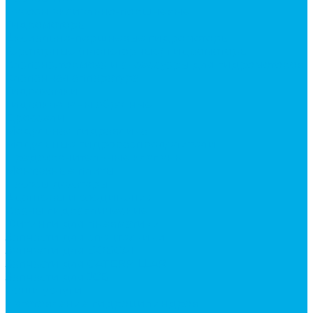
Насосы аксиально-поршневые
Гидромоторы
Аксиально-поршневые гидромоторы
Героторные (планетарные) гидромоторы
Клапана, тормоза и аксессуары для гидромоторов
Клапанная аппаратура
Гидрозамки
Гидроклапаны обратные
Дроссели
Модульная гидравлика
Модульные гидрораспределители
Предохранительные клапаны
Монтажные плиты
Насосы дозаторы
Адаптеры и соединения
Краны гидравлические
Фитинги для пневматики
Запчасти для спецтехники
Запчасти для BOBCAT
Запчасти для CATERPILLAR
Запчасти для JCB
Наши услуги
Изготовление гидроцилиндров