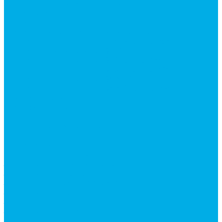
Краны шаровые 3-х ходовые
Редукционные клапаны
Модульная гидравлика
Модульные гидрораспределители
Гидрораспределители 1Р203 (CETOP8)
Гидрораспределители ВЕ10
Гидрораспределители ВЕ6 (CETOP3)
Гидрораспределители ВЕХ16 (CETOP7)
Гидрораспределители ВММ10
Гидрораспределители ВММ6 (CETOP3)
Предохранительные клапаны
Монтажные плиты
Насосы дозаторы
Адаптеры и соединения
Краны гидравлические
4-х ходовые
Фитинги для пневматики
Запчасти для спецтехники
Запчасти для BOBCAT
Запчасти для CATERPILLAR
Запчасти для JCB
Запчасти для MSt
Запчасти для TEREX
Запчасти для VOLVO