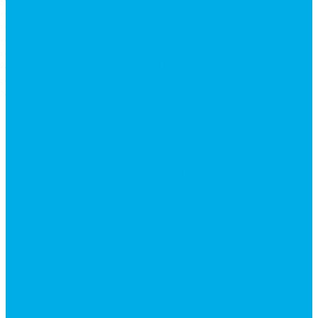
Запчасти для автокранов
Запчасти автокран Галичанин
Запчасти автокран Ивановец
Запчасти автокран Клинцы
Запчасти автокран Челябинец
Запчасти для мусоровозов
Запчасти для сельхозтехники
Наши услуги
Изготовление гидроцилиндров
Ремонт гидроцилиндров
Ремонт ковшей экскаваторов
Ремонт земснарядов и землесосов
Ремонт стрел телескопических погрузчиков
Диагностика, ремонт и обслуживание
гидравлических домкратов и гидравлических
стяжек (растяжек).
Ремонт (восстановление) методом наплавки.
Расточка отверстий.
Ремонт гидромолотов в Челябинске —
профессиональный сервис от
Уралгидрокомплект
Ремонт рам экскаваторов и перегружателей
Восстановление и ремонт стрел автокранов и