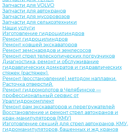
Запчасти для VOLVO
Запчасти для автокранов
Запчасти для мусоровозов
Запчасти для сельхозтехники
Наши услуги
Изготовление гидроцилиндров
Ремонт гидроцилиндров
Ремонт ковшей экскаваторов
Ремонт земснарядов и землесосов
Ремонт стрел телескопических погрузчиков
Диагностика, ремонт и обслуживание
гидравлических домкратов и гидравлических
стяжек (растяжек).
Ремонт (восстановление) методом наплавки.
Расточка отверстий.
Ремонт гидромолотов в Челябинске —
профессиональный сервис от
Уралгидрокомплект
Ремонт рам экскаваторов и перегружателей
Восстановление и ремонт стрел автокранов и
кран-манипуляторов (КМУ)
Изготовление секций для стрел автокранов, КМУ,
гидроманипуляторов, башенных и жд кранов