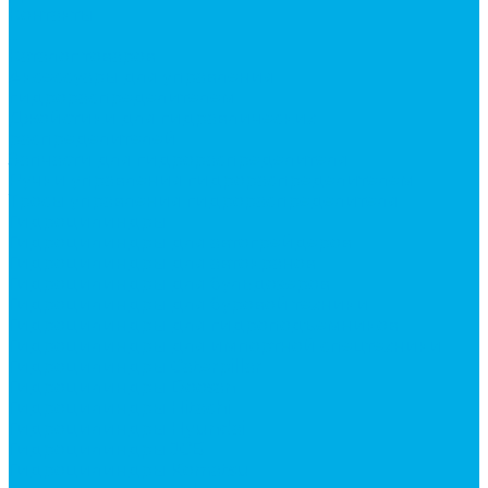
Контакты
...
Каталог товаров
Аксессуары для управления
гидрораспределителем
Джойстики для гидравлических
распределителей
Запчасти для гидрораспределителя
Ручки управления гидрораспределителем
Тросы управления гидрораспределителя
Гидроцилиндры
Гидроцилиндры для автогрейдеров
Гидроцилиндры для автокранов
Гидроцилиндры для бульдозеров
Гидроцилиндры для буровой техники
Гидроцилиндры для гидроподъемников
Гидроцилиндры для импортной спецтехники
Гидроцилиндры Caterpillar
Гидроцилиндры Doosan
Гидроцилиндры Hitachi
Гидроцилиндры Hyundai
Гидроцилиндры JCB
Гидроцилиндры Komatsu