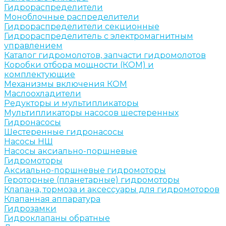
Гидрораспределители
Моноблочные распределители
Гидрораспределители секционные
Гидрораспределитель с электромагнитным
управлением
Каталог гидромолотов, запчасти гидромолотов
Коробки отбора мощности (КОМ) и
комплектующие
Механизмы включения КОМ
Маслоохладители
Редукторы и мультипликаторы
Мультипликаторы насосов шестеренных
Гидронасосы
Шестеренные гидронасосы
Насосы НШ
Насосы аксиально-поршневые
Гидромоторы
Аксиально-поршневые гидромоторы
Героторные (планетарные) гидромоторы
Клапана, тормоза и аксессуары для гидромоторов
Клапанная аппаратура
Гидрозамки
Гидроклапаны обратные