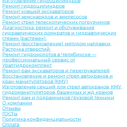
Изготовление гидроцилиндров
Ремонт гидроцилиндров
Ремонт ковшей экскаваторов
Ремонт земснарядов и землесосов
Ремонт стрел телескопических погрузчиков
Диагностика, ремонт и обслуживание
гидравлических домкратов и гидравлических
стяжек (растяжек).
Ремонт (восстановление) методом наплавки.
Расточка отверстий.
Ремонт гидромолотов в Челябинске —
профессиональный сервис от
Уралгидрокомплект
Ремонт рам экскаваторов и перегружателей
Восстановление и ремонт стрел автокранов и
кран-манипуляторов (КМУ)
Изготовление секций для стрел автокранов, КМУ,
гидроманипуляторов, башенных и жд кранов
Ремонт рам и подрамников грузовой техники
О компании
Отзывы
ГОСТы
Политика конфиденциальности
Оплата