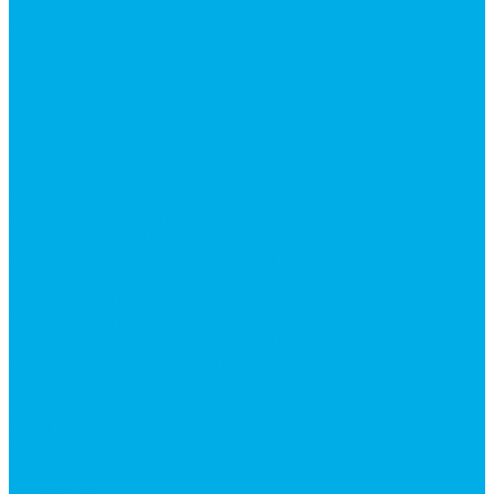
Ремонт гидроцилиндров
Ремонт ковшей экскаваторов
Ремонт земснарядов и землесосов
Ремонт стрел телескопических погрузчиков
Диагностика, ремонт и обслуживание
гидравлических домкратов и гидравлических
стяжек (растяжек).
Ремонт (восстановление) методом наплавки.
Расточка отверстий.
Ремонт гидромолотов в Челябинске —
профессиональный сервис от
Уралгидрокомплект
Ремонт рам экскаваторов и перегружателей
Восстановление и ремонт стрел автокранов и
кран-манипуляторов (КМУ)
Изготовление секций для стрел автокранов, КМУ,
гидроманипуляторов, башенных и жд кранов
Ремонт рам и подрамников грузовой техники
О компании
Отзывы
ГОСТы
Политика конфиденциальности
Оплата
Доставка