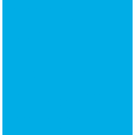
Каталог гидромолотов, запчасти гидромолотов
Коробки отбора мощности (КОМ) и
комплектующие
Механизмы включения КОМ
Маслоохладители
Редукторы и мультипликаторы
Мультипликаторы насосов шестеренных
Гидронасосы
Шестеренные гидронасосы
Насосы НШ
Насосы аксиально-поршневые
Гидронасосы пластинчатые
Комплектующие для гидронасосов
Ручные насосы
Гидромоторы
Аксиально-поршневые гидромоторы
Героторные (планетарные) гидромоторы
Гидромоторы серии BM3, BM3Y, BM3W, BM3WY
Гидромоторы серии BMM
Гидромоторы серии BMP, BMPY, BMPW
Гидромоторы серии BMRW1
Гидромоторы серии BМ4, BM4U, BМ4WU
Гидромоторы серии BМH
Гидромоторы серии BМR, BMRY, BМRE