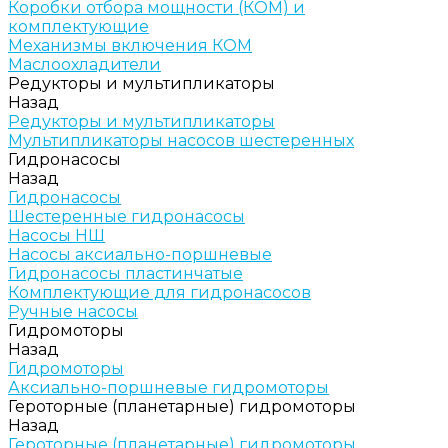
Коробки отбора мощности (КОМ) и
комплектующие
Механизмы включения КОМ
Маслоохладители
Редукторы и мультипликаторы
Назад
Редукторы и мультипликаторы
Мультипликаторы насосов шестеренных
Гидронасосы
Назад
Гидронасосы
Шестеренные гидронасосы
Насосы НШ
Насосы аксиально-поршневые
Гидронасосы пластинчатые
Комплектующие для гидронасосов
Ручные насосы
Гидромоторы
Назад
Гидромоторы
Аксиально-поршневые гидромоторы
Героторные (планетарные) гидромоторы
Назад
Героторные (планетарные) гидромоторы