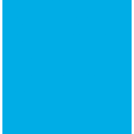
Гидроцилиндры Volvo
Гидроцилиндры для катков
Гидроцилиндры для коммунальной техники
Гидроцилиндры для манипуляторов
Гидроцилиндры для погрузчиков
Гидроцилиндры для прицепов и самосвалов
Гидроцилиндры для тракторов и сельхозтехники
Гидроцилиндры для экскаваторов
Фильтры
Магистральные фильтры
Сливные фильтры
Напорные фильтры
Всасывающие фильтры
Сливные фильтры - производство Китай
Фильтры очистки масла
Гидрораспределители
Моноблочные распределители
Гидрораспределители секционные
Гидрораспределитель с электромагнитным
управлением
Распределители тракторные
Катушки для распределителей
Диверторы
Клапаны гидрораспределителя