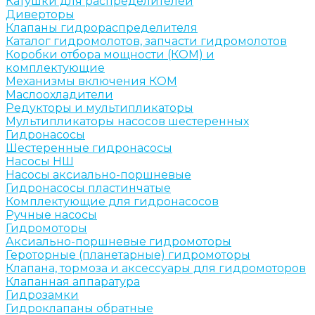
Катушки для распределителей
Диверторы
Клапаны гидрораспределителя
Каталог гидромолотов, запчасти гидромолотов
Коробки отбора мощности (КОМ) и
комплектующие
Механизмы включения КОМ
Маслоохладители
Редукторы и мультипликаторы
Мультипликаторы насосов шестеренных
Гидронасосы
Шестеренные гидронасосы
Насосы НШ
Насосы аксиально-поршневые
Гидронасосы пластинчатые
Комплектующие для гидронасосов
Ручные насосы
Гидромоторы
Аксиально-поршневые гидромоторы
Героторные (планетарные) гидромоторы
Клапана, тормоза и аксессуары для гидромоторов
Клапанная аппаратура
Гидрозамки
Гидроклапаны обратные