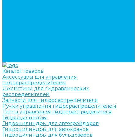
кран-манипуляторов (КМУ)
Изготовление секций для стрел автокранов, КМУ,
гидроманипуляторов, башенных и жд кранов
Ремонт рам и подрамников грузовой техники
О компании
Отзывы
ГОСТы
Политика конфиденциальности
Оплата
Доставка
Контакты
Каталог товаров
Аксессуары для управления
гидрораспределителем
Джойстики для гидравлических
распределителей
Запчасти для гидрораспределителя
Ручки управления гидрораспределителем
Тросы управления гидрораспределителя
Гидроцилиндры
Гидроцилиндры для автогрейдеров
Гидроцилиндры для автокранов
Гидроцилиндры для бульдозеров