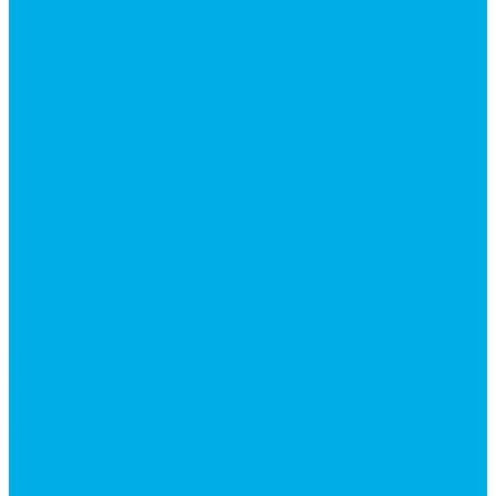
Краны шаровые 3-х ходовые
Редукционные клапаны
Модульная гидравлика
Модульные гидрораспределители
Гидрораспределители 1Р203 (CETOP8)
Гидрораспределители ВЕ10
Гидрораспределители ВЕ6 (CETOP3)
Гидрораспределители ВЕХ16 (CETOP7)
Гидрораспределители ВММ10
Гидрораспределители ВММ6 (CETOP3)
Предохранительные клапаны
Монтажные плиты
Насосы дозаторы
Адаптеры и соединения
Краны гидравлические
4-х ходовые
Фитинги для пневматики
Запчасти для спецтехники
Запчасти для BOBCAT
Запчасти для CATERPILLAR
Запчасти для JCB
Запчасти для MSt
Запчасти для TEREX
Запчасти для VOLVO