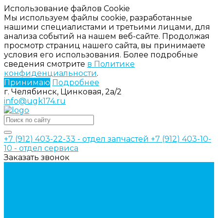
Использование файлов Cookie
Мы используем файлы cookie, разработанные
нашими специалистами и третьими лицами, для
анализа событий на нашем веб-сайте. Продолжая
просмотр страниц нашего сайта, вы принимаете
условия его использования. Более подробные
сведения смотрите
в Политике
конфиденциальности
.
Принимаю
Подробнее
г. Челябинск, Цинковая, 2а/2
info@ugk174.ru
+7 (912) 403-22-33 - отдел запчастей
+7 (912) 403-10-
10 - отдел сервиса
Заказать звонок
Каталог товаров
Аксессуары для управления
гидрораспределителем
Джойстики для гидравлических
распределителей
Запчасти для гидрораспределителя