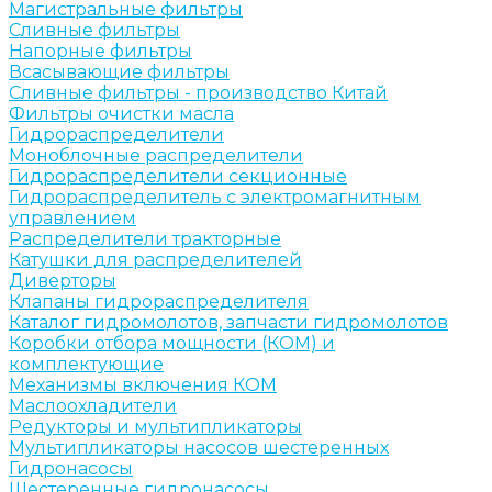
Магистральные фильтры
Сливные фильтры
Напорные фильтры
Всасывающие фильтры
Сливные фильтры - производство Китай
Фильтры очистки масла
Гидрораспределители
Моноблочные распределители
Гидрораспределители секционные
Гидрораспределитель с электромагнитным
управлением
Распределители тракторные
Катушки для распределителей
Диверторы
Клапаны гидрораспределителя
Каталог гидромолотов, запчасти гидромолотов
Коробки отбора мощности (КОМ) и
комплектующие
Механизмы включения КОМ
Маслоохладители
Редукторы и мультипликаторы
Мультипликаторы насосов шестеренных
Гидронасосы
Шестеренные гидронасосы