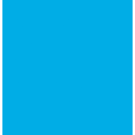
Ручки управления гидрораспределителем
Гидроцилиндры
Гидроцилиндры для автогрейдеров
Гидроцилиндры для автокранов
Гидроцилиндры для бульдозеров
Фильтры
Магистральные фильтры
Сливные фильтры
Напорные фильтры
Гидрораспределители
Моноблочные распределители
Гидрораспределители секционные
Гидрораспределитель с электромагнитным
управлением
Каталог гидромолотов, запчасти гидромолотов
Коробки отбора мощности (КОМ) и
комплектующие
Механизмы включения КОМ
Маслоохладители
Редукторы и мультипликаторы
Мультипликаторы насосов шестеренных
Гидронасосы
Шестеренные гидронасосы
Насосы НШ