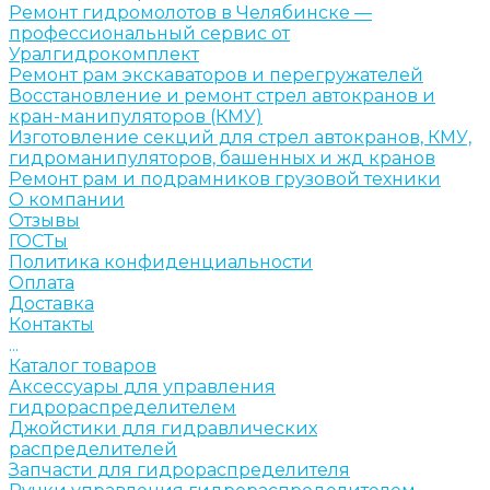
Ремонт гидромолотов в Челябинске —
профессиональный сервис от
Уралгидрокомплект
Ремонт рам экскаваторов и перегружателей
Восстановление и ремонт стрел автокранов и
кран-манипуляторов (КМУ)
Изготовление секций для стрел автокранов, КМУ,
гидроманипуляторов, башенных и жд кранов
Ремонт рам и подрамников грузовой техники
О компании
Отзывы
ГОСТы
Политика конфиденциальности
Оплата
Доставка
Контакты
...
Каталог товаров
Аксессуары для управления
гидрораспределителем
Джойстики для гидравлических
распределителей
Запчасти для гидрораспределителя