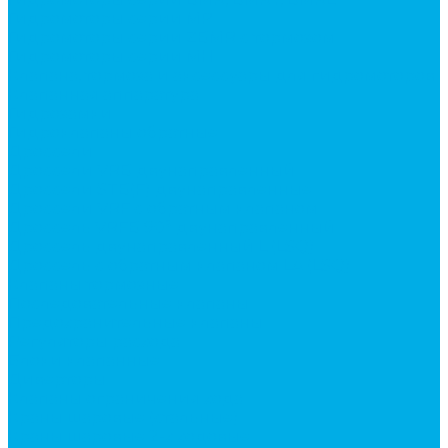
Гидромоторы серии MP
Гидромоторы серии ZBMR с тормозом
Гидромоторы серии МH
Клапана, тормоза и аксессуары для гидромоторов
Клапанная аппаратура
Гидрозамки
Гидроклапаны обратные
Дроссели
Дроссели VRB двунаправленный
Дроссели STB(F) двунаправленные
Дроссели VRF с обратным клапаном
Дроссель VRFB 90° двунаправленный
Дроссель двунаправленный L (LSQ)
Дроссель с обратным клапаном LA (LSQ)
Клапаны тормозные
Последовательные клапаны
Предохранительные клапаны
Регуляторы расхода
Блоки клапанные
Диверторы
Клапаны ограничения хода
Краны шаровые (стальные)
Краны шаровые 2-х ходовые