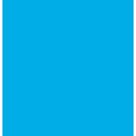
Запчасти для автокранов
Запчасти автокран Галичанин
Запчасти автокран Ивановец
Запчасти автокран Клинцы
Запчасти автокран Челябинец
Запчасти для мусоровозов
Запчасти для сельхозтехники
Наши услуги
Изготовление гидроцилиндров
Ремонт гидроцилиндров
Ремонт ковшей экскаваторов
Ремонт земснарядов и землесосов
Ремонт стрел телескопических погрузчиков
Диагностика, ремонт и обслуживание
гидравлических домкратов и гидравлических
стяжек (растяжек).
Ремонт (восстановление) методом наплавки.
Расточка отверстий.
Ремонт гидромолотов в Челябинске —
профессиональный сервис от
Уралгидрокомплект
Ремонт рам экскаваторов и перегружателей
Восстановление и ремонт стрел автокранов и