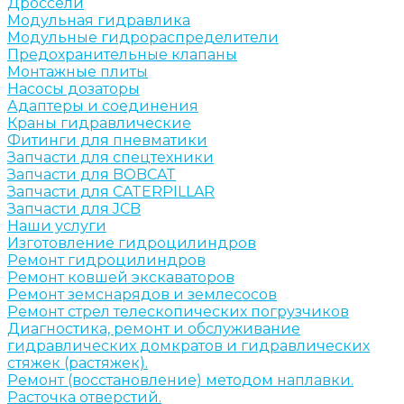
Дроссели
Модульная гидравлика
Модульные гидрораспределители
Предохранительные клапаны
Монтажные плиты
Насосы дозаторы
Адаптеры и соединения
Краны гидравлические
Фитинги для пневматики
Запчасти для спецтехники
Запчасти для BOBCAT
Запчасти для CATERPILLAR
Запчасти для JCB
Наши услуги
Изготовление гидроцилиндров
Ремонт гидроцилиндров
Ремонт ковшей экскаваторов
Ремонт земснарядов и землесосов
Ремонт стрел телескопических погрузчиков
Диагностика, ремонт и обслуживание
гидравлических домкратов и гидравлических
стяжек (растяжек).
Ремонт (восстановление) методом наплавки.
Расточка отверстий.