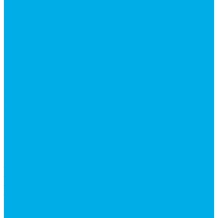
Насосы аксиально-поршневые
Гидромоторы
Аксиально-поршневые гидромоторы
Героторные (планетарные) гидромоторы
Клапана, тормоза и аксессуары для гидромоторов
Клапанная аппаратура
Гидрозамки
Гидроклапаны обратные
Дроссели
Модульная гидравлика
Модульные гидрораспределители
Предохранительные клапаны
Монтажные плиты
Насосы дозаторы
Адаптеры и соединения
Краны гидравлические
Фитинги для пневматики
Запчасти для спецтехники
Запчасти для BOBCAT
Запчасти для CATERPILLAR
Запчасти для JCB
Наши услуги
Изготовление гидроцилиндров