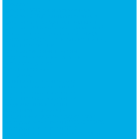
Дроссели
Дроссели VRB двунаправленный
Дроссели STB(F) двунаправленные
Дроссели VRF с обратным клапаном
Дроссель VRFB 90° двунаправленный
Дроссель двунаправленный L (LSQ)
Дроссель с обратным клапаном LA (LSQ)
Клапаны тормозные
Последовательные клапаны
Предохранительные клапаны
Регуляторы расхода
Блоки клапанные
Диверторы
Клапаны ограничения хода
Краны шаровые (стальные)
Краны шаровые 2-х ходовые
Краны шаровые 3-х ходовые
Редукционные клапаны
Модульная гидравлика
Модульные гидрораспределители
Гидрораспределители 1Р203 (CETOP8)
Гидрораспределители ВЕ10
Гидрораспределители ВЕ6 (CETOP3)