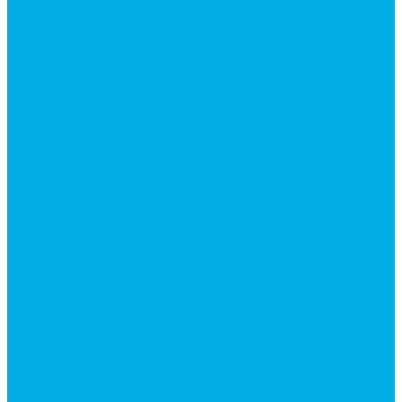
Наши услуги
Изготовление гидроцилиндров
Ремонт гидроцилиндров
Ремонт ковшей экскаваторов
Ремонт земснарядов и землесосов
Ремонт стрел телескопических погрузчиков
Диагностика, ремонт и обслуживание
гидравлических домкратов и гидравлических
стяжек (растяжек).
Ремонт (восстановление) методом наплавки.
Расточка отверстий.
Ремонт гидромолотов в Челябинске —
профессиональный сервис от
Уралгидрокомплект
Ремонт рам экскаваторов и перегружателей
Восстановление и ремонт стрел автокранов и
кран-манипуляторов (КМУ)
Изготовление секций для стрел автокранов, КМУ,
гидроманипуляторов, башенных и жд кранов
Ремонт рам и подрамников грузовой техники
О компании
Отзывы
ГОСТы
Политика конфиденциальности