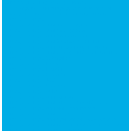
Запчасти для гидрораспределителя
Ручки управления гидрораспределителем
Тросы управления гидрораспределителя
Гидроцилиндры
Гидроцилиндры для автогрейдеров
Гидроцилиндры для автокранов
Гидроцилиндры для бульдозеров
Гидроцилиндры для буровой техники
Гидроцилиндры для гидроподъемников
Гидроцилиндры для импортной спецтехники
Гидроцилиндры Caterpillar
Гидроцилиндры Doosan
Гидроцилиндры Hitachi
Гидроцилиндры Hyundai
Гидроцилиндры JCB
Гидроцилиндры Komatsu
Гидроцилиндры Volvo
Гидроцилиндры для катков
Гидроцилиндры для коммунальной техники
Гидроцилиндры для манипуляторов
Гидроцилиндры для погрузчиков
Гидроцилиндры для прицепов и самосвалов
Гидроцилиндры для тракторов и сельхозтехники
Гидроцилиндры для экскаваторов