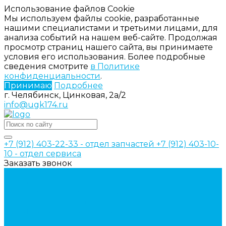
Использование файлов Cookie
Мы используем файлы cookie, разработанные
нашими специалистами и третьими лицами, для
анализа событий на нашем веб-сайте. Продолжая
просмотр страниц нашего сайта, вы принимаете
условия его использования. Более подробные
сведения смотрите
в Политике
конфиденциальности
.
Принимаю
Подробнее
г. Челябинск, Цинковая, 2а/2
info@ugk174.ru
+7 (912) 403-22-33 - отдел запчастей
+7 (912) 403-10-
10 - отдел сервиса
Заказать звонок
...
Каталог товаров
Аксессуары для управления
гидрораспределителем
Джойстики для гидравлических
распределителей