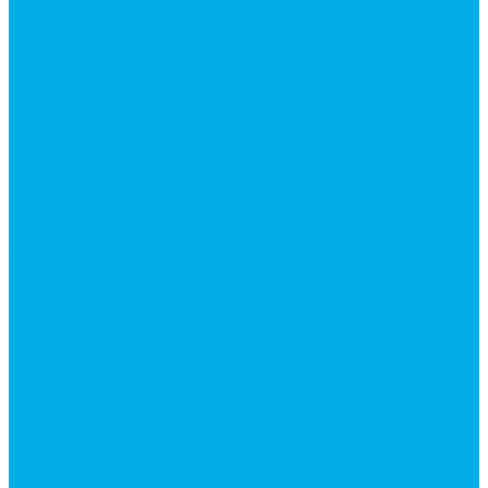
Фильтры
Магистральные фильтры
Сливные фильтры
Напорные фильтры
Всасывающие фильтры
Сливные фильтры - производство Китай
Фильтры очистки масла
Гидрораспределители
Моноблочные распределители
Гидрораспределители секционные
Гидрораспределитель с электромагнитным
управлением
Распределители тракторные
Катушки для распределителей
Диверторы
Клапаны гидрораспределителя
Каталог гидромолотов, запчасти гидромолотов
Коробки отбора мощности (КОМ) и
комплектующие
Механизмы включения КОМ
Маслоохладители
Редукторы и мультипликаторы
Мультипликаторы насосов шестеренных