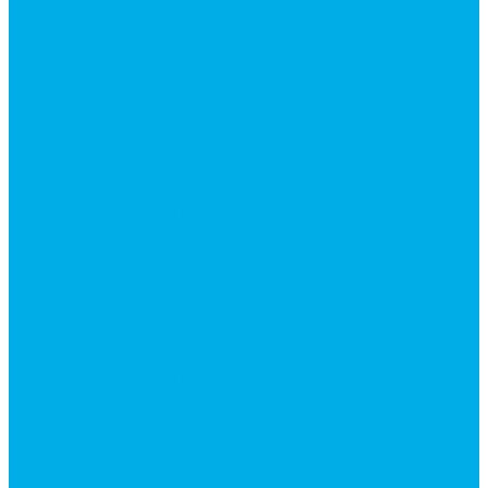
Гидронасосы
Шестеренные гидронасосы
Насосы НШ
Насосы аксиально-поршневые
Гидронасосы пластинчатые
Комплектующие для гидронасосов
Ручные насосы
Гидромоторы
Аксиально-поршневые гидромоторы
Героторные (планетарные) гидромоторы
Гидромоторы серии BM3, BM3Y, BM3W, BM3WY
Гидромоторы серии BMM
Гидромоторы серии BMP, BMPY, BMPW
Гидромоторы серии BMRW1
Гидромоторы серии BМ4, BM4U, BМ4WU
Гидромоторы серии BМH
Гидромоторы серии BМR, BMRY, BМRE
Гидромоторы серии MP
Гидромоторы серии ZBMR с тормозом
Гидромоторы серии МH
Клапана, тормоза и аксессуары для гидромоторов
Клапанная аппаратура
Гидрозамки
Гидроклапаны обратные