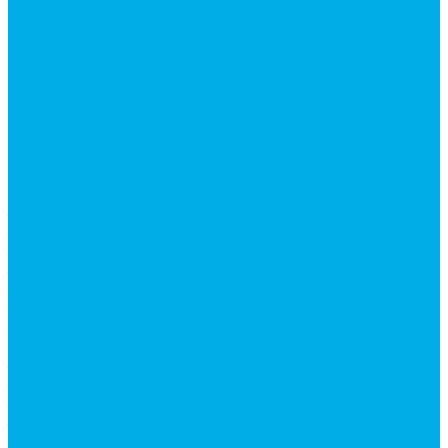
Гидрораспределители ВЕХ16 (CETOP7)
Гидрораспределители ВММ10
Гидрораспределители ВММ6 (CETOP3)
Предохранительные клапаны
Монтажные плиты
Насосы дозаторы
Адаптеры и соединения
Краны гидравлические
4-х ходовые
Фитинги для пневматики
Запчасти для спецтехники
Запчасти для BOBCAT
Запчасти для CATERPILLAR
Запчасти для JCB
Запчасти для MSt
Запчасти для TEREX
Запчасти для VOLVO
Запчасти для автокранов
Запчасти автокран Галичанин
Запчасти автокран Ивановец
Запчасти автокран Клинцы
Запчасти автокран Челябинец
Запчасти для мусоровозов
Запчасти для сельхозтехники