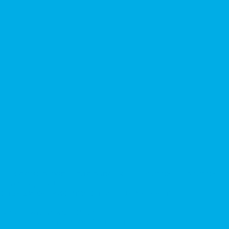
ких домкратов и гидравлических стяжек (растяжек)
ка отверстий.
альный сервис от Уралгидрокомплект
-манипуляторов (КМУ)
 гидроманипуляторов, башенных и жд кранов