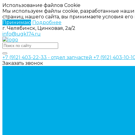
Использование файлов Cookie
Мы используем файлы cookie, разработанные наши
страниц нашего сайта, вы принимаете условия ег
Принимаю
Подробнее
г. Челябинск, Цинковая, 2а/2
info@ugk174.ru
+7 (912) 403-22-33 - отдел запчастей
+7 (912) 403-10-
Заказать звонок
Каталог товаров
Аксессуары для управления гидрораспределител
Джойстики для гидравлических распределителей
Запчасти для гидрораспределителя
Ручки управления гидрораспределителем
Гидроцилиндры
Гидроцилиндры для автогрейдеров
Гидроцилиндры для автокранов
Гидроцилиндры для бульдозеров
Фильтры
Магистральные фильтры
Сливные фильтры