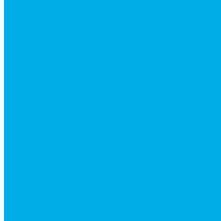
Гидромоторы серии BМ4, BM4U, BМ4WU
Гидромоторы серии BМH
Гидромоторы серии BМR, BMRY, BМRE
Гидромоторы серии MP
Гидромоторы серии ZBMR с тормозом
Гидромоторы серии МH
Клапана, тормоза и аксессуары для гидромоторов
Клапанная аппаратура
Гидрозамки
Гидроклапаны обратные
Дроссели
Дроссели VRB двунаправленный
Дроссели STB(F) двунаправленные
Дроссели VRF с обратным клапаном
Дроссель VRFB 90° двунаправленный
Дроссель двунаправленный L (LSQ)
Дроссель с обратным клапаном LA (LSQ)
Клапаны тормозные
Последовательные клапаны
Предохранительные клапаны
Регуляторы расхода
Блоки клапанные
Диверторы
Клапаны ограничения хода