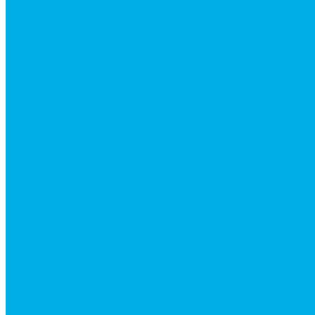
Модульные гидрораспределители
Предохранительные клапаны
Монтажные плиты
Насосы дозаторы
Адаптеры и соединения
Краны гидравлические
Фитинги для пневматики
Запчасти для спецтехники
Запчасти для BOBCAT
Запчасти для CATERPILLAR
Запчасти для JCB
Наши услуги
Изготовление гидроцилиндров
Ремонт гидроцилиндров
Ремонт ковшей экскаваторов
Ремонт земснарядов и землесосов
Ремонт стрел телескопических погрузчиков
Диагностика, ремонт и обслуживание гидравличес
Ремонт (восстановление) методом наплавки. Расточ
Ремонт гидромолотов в Челябинске — профессион
Ремонт рам экскаваторов и перегружателей
Восстановление и ремонт стрел автокранов и кран
Изготовление секций для стрел автокранов, КМУ,