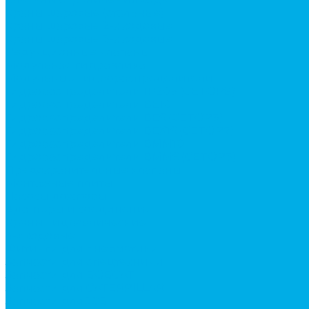
Краны шаровые (стальные)
Краны шаровые 2-х ходовые
Краны шаровые 3-х ходовые
Редукционные клапаны
Модульная гидравлика
Модульные гидрораспределители
Гидрораспределители 1Р203 (CETOP8)
Гидрораспределители ВЕ10
Гидрораспределители ВЕ6 (CETOP3)
Гидрораспределители ВЕХ16 (CETOP7)
Гидрораспределители ВММ10
Гидрораспределители ВММ6 (CETOP3)
Предохранительные клапаны
Монтажные плиты
Насосы дозаторы
Адаптеры и соединения
Краны гидравлические
4-х ходовые
Фитинги для пневматики
Запчасти для спецтехники
Запчасти для BOBCAT
Запчасти для CATERPILLAR
Запчасти для JCB