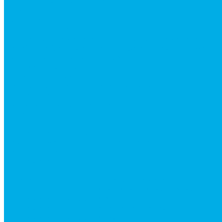
Распределители тракторные
Катушки для распределителей
Диверторы
Клапаны гидрораспределителя
Каталог гидромолотов, запчасти гидромолотов
Коробки отбора мощности (КОМ) и комплектующи
Механизмы включения КОМ
Маслоохладители
Редукторы и мультипликаторы
Мультипликаторы насосов шестеренных
Гидронасосы
Шестеренные гидронасосы
Насосы НШ
Насосы аксиально-поршневые
Гидронасосы пластинчатые
Комплектующие для гидронасосов
Ручные насосы
Гидромоторы
Аксиально-поршневые гидромоторы
Героторные (планетарные) гидромоторы
Гидромоторы серии BM3, BM3Y, BM3W, BM3WY
Гидромоторы серии BMM
Гидромоторы серии BMP, BMPY, BMPW
Гидромоторы серии BMRW1