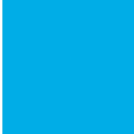
Ремонт рам и подрамников грузовой техники
О компании
Отзывы
ГОСТы
Политика конфиденциальности
Оплата
Доставка
Контакты
...
Каталог товаров
Аксессуары для управления гидрораспределител
Джойстики для гидравлических распределителей
Запчасти для гидрораспределителя
Ручки управления гидрораспределителем
Тросы управления гидрораспределителя
Гидроцилиндры
Гидроцилиндры для автогрейдеров
Гидроцилиндры для автокранов
Гидроцилиндры для бульдозеров
Гидроцилиндры для буровой техники
Гидроцилиндры для гидроподъемников
Гидроцилиндры для импортной спецтехники
Гидроцилиндры Caterpillar
Гидроцилиндры Doosan