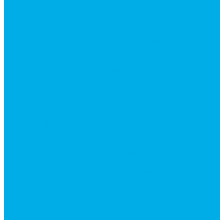
Напорные фильтры
Гидрораспределители
Моноблочные распределители
Гидрораспределители секционные
Гидрораспределитель с электромагнитным управ
Каталог гидромолотов, запчасти гидромолотов
Коробки отбора мощности (КОМ) и комплектующи
Механизмы включения КОМ
Маслоохладители
Редукторы и мультипликаторы
Мультипликаторы насосов шестеренных
Гидронасосы
Шестеренные гидронасосы
Насосы НШ
Насосы аксиально-поршневые
Гидромоторы
Аксиально-поршневые гидромоторы
Героторные (планетарные) гидромоторы
Клапана, тормоза и аксессуары для гидромоторов
Клапанная аппаратура
Гидрозамки
Гидроклапаны обратные
Дроссели
Модульная гидравлика