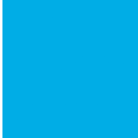
Гидроцилиндры Hitachi
Гидроцилиндры Hyundai
Гидроцилиндры JCB
Гидроцилиндры Komatsu
Гидроцилиндры Volvo
Гидроцилиндры для катков
Гидроцилиндры для коммунальной техники
Гидроцилиндры для манипуляторов
Гидроцилиндры для погрузчиков
Гидроцилиндры для прицепов и самосвалов
Гидроцилиндры для тракторов и сельхозтехники
Гидроцилиндры для экскаваторов
Фильтры
Магистральные фильтры
Сливные фильтры
Напорные фильтры
Всасывающие фильтры
Сливные фильтры - производство Китай
Фильтры очистки масла
Гидрораспределители
Моноблочные распределители
Гидрораспределители секционные
Гидрораспределитель с электромагнитным управ