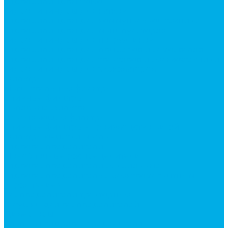
Гидроцилиндры Volvo
Гидроцилиндры для катков
Гидроцилиндры для коммунальной техники
Гидроцилиндры для манипуляторов
Гидроцилиндры для погрузчиков
Гидроцилиндры для прицепов и самосвалов
Гидроцилиндры для тракторов и сельхозтехники
Гидроцилиндры для экскаваторов
Фильтры
Магистральные фильтры
Сливные фильтры
Напорные фильтры
Всасывающие фильтры
Сливные фильтры - производство Китай
Фильтры очистки масла
Гидрораспределители
Моноблочные распределители
Гидрораспределители секционные
Гидрораспределитель с электромагнитным
управлением
Распределители тракторные
Катушки для распределителей
Диверторы
Клапаны гидрораспределителя