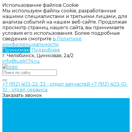
Использование файлов Cookie
Мы используем файлы cookie, разработанные
нашими специалистами и третьими лицами, для
анализа событий на нашем веб-сайте. Продолжая
просмотр страниц нашего сайта, вы принимаете
условия его использования. Более подробные
сведения смотрите
в Политике
конфиденциальности
.
Принимаю
Подробнее
г. Челябинск, Цинковая, 2а/2
info@ugk174.ru
+7 (912) 403-22-33 - отдел запчастей
+7 (912) 403-10-
10 - отдел сервиса
Заказать звонок
Каталог товаров
Аксессуары для управления
гидрораспределителем
Джойстики для гидравлических
распределителей
Запчасти для гидрораспределителя