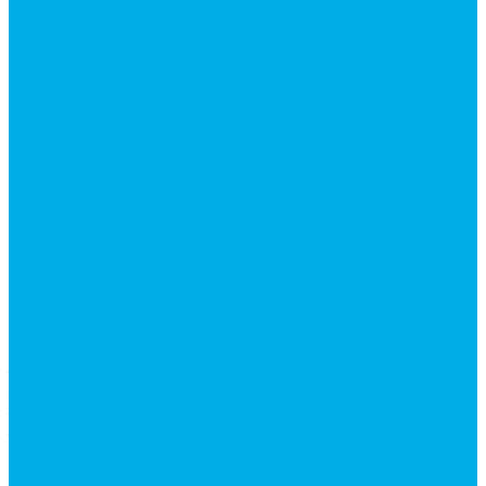
Насосы аксиально-поршневые
Гидромоторы
Аксиально-поршневые гидромоторы
Героторные (планетарные) гидромоторы
Клапана, тормоза и аксессуары для гидромоторов
Клапанная аппаратура
Гидрозамки
Гидроклапаны обратные
Дроссели
Модульная гидравлика
Модульные гидрораспределители
Предохранительные клапаны
Монтажные плиты
Насосы дозаторы
Адаптеры и соединения
Краны гидравлические
Фитинги для пневматики
Запчасти для спецтехники
Запчасти для BOBCAT
Запчасти для CATERPILLAR
Запчасти для JCB
Наши услуги
Изготовление гидроцилиндров