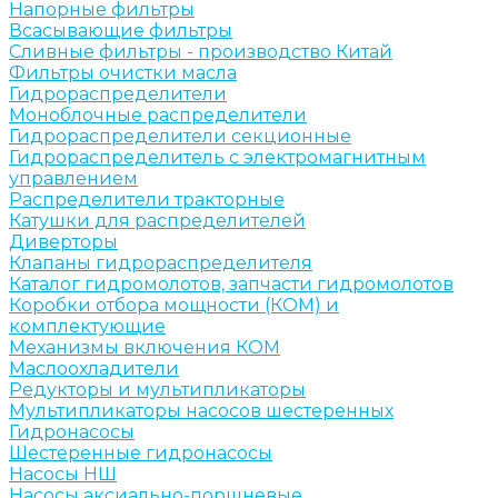
Напорные фильтры
Всасывающие фильтры
Сливные фильтры - производство Китай
Фильтры очистки масла
Гидрораспределители
Моноблочные распределители
Гидрораспределители секционные
Гидрораспределитель с электромагнитным
управлением
Распределители тракторные
Катушки для распределителей
Диверторы
Клапаны гидрораспределителя
Каталог гидромолотов, запчасти гидромолотов
Коробки отбора мощности (КОМ) и
комплектующие
Механизмы включения КОМ
Маслоохладители
Редукторы и мультипликаторы
Мультипликаторы насосов шестеренных
Гидронасосы
Шестеренные гидронасосы
Насосы НШ
Насосы аксиально-поршневые