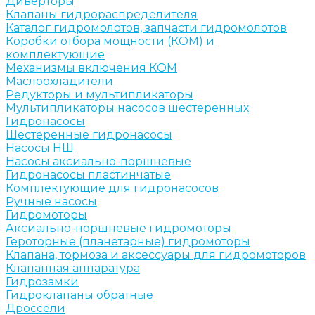
Диверторы
Клапаны гидрораспределителя
Каталог гидромолотов, запчасти гидромолотов
Коробки отбора мощности (КОМ) и
комплектующие
Механизмы включения КОМ
Маслоохладители
Редукторы и мультипликаторы
Мультипликаторы насосов шестеренных
Гидронасосы
Шестеренные гидронасосы
Насосы НШ
Насосы аксиально-поршневые
Гидронасосы пластинчатые
Комплектующие для гидронасосов
Ручные насосы
Гидромоторы
Аксиально-поршневые гидромоторы
Героторные (планетарные) гидромоторы
Клапана, тормоза и аксессуары для гидромоторов
Клапанная аппаратура
Гидрозамки
Гидроклапаны обратные
Дроссели