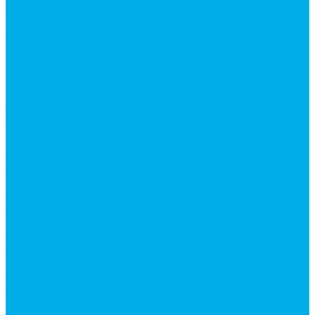
Контакты
...
Каталог товаров
Аксессуары для управления
гидрораспределителем
Джойстики для гидравлических
распределителей
Запчасти для гидрораспределителя
Ручки управления гидрораспределителем
Тросы управления гидрораспределителя
Гидроцилиндры
Гидроцилиндры для автогрейдеров
Гидроцилиндры для автокранов
Гидроцилиндры для бульдозеров
Гидроцилиндры для буровой техники
Гидроцилиндры для гидроподъемников
Гидроцилиндры для импортной спецтехники
Гидроцилиндры Caterpillar
Гидроцилиндры Doosan
Гидроцилиндры Hitachi
Гидроцилиндры Hyundai
Гидроцилиндры JCB
Гидроцилиндры Komatsu