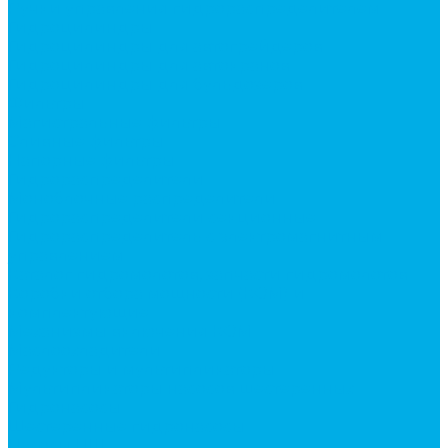
Ручки управления гидрораспределителем
Гидроцилиндры
Гидроцилиндры для автогрейдеров
Гидроцилиндры для автокранов
Гидроцилиндры для бульдозеров
Фильтры
Магистральные фильтры
Сливные фильтры
Напорные фильтры
Гидрораспределители
Моноблочные распределители
Гидрораспределители секционные
Гидрораспределитель с электромагнитным
управлением
Каталог гидромолотов, запчасти гидромолотов
Коробки отбора мощности (КОМ) и
комплектующие
Механизмы включения КОМ
Маслоохладители
Редукторы и мультипликаторы
Мультипликаторы насосов шестеренных
Гидронасосы
Шестеренные гидронасосы
Насосы НШ