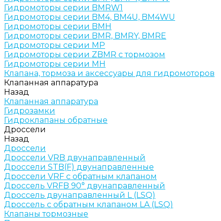
Гидромоторы серии BMRW1
Гидромоторы серии BМ4, BM4U, BМ4WU
Гидромоторы серии BМH
Гидромоторы серии BМR, BMRY, BМRE
Гидромоторы серии MP
Гидромоторы серии ZBMR с тормозом
Гидромоторы серии МH
Клапана, тормоза и аксессуары для гидромоторов
Клапанная аппаратура
Назад
Клапанная аппаратура
Гидрозамки
Гидроклапаны обратные
Дроссели
Назад
Дроссели
Дроссели VRB двунаправленный
Дроссели STB(F) двунаправленные
Дроссели VRF с обратным клапаном
Дроссель VRFB 90° двунаправленный
Дроссель двунаправленный L (LSQ)
Дроссель с обратным клапаном LA (LSQ)
Клапаны тормозные