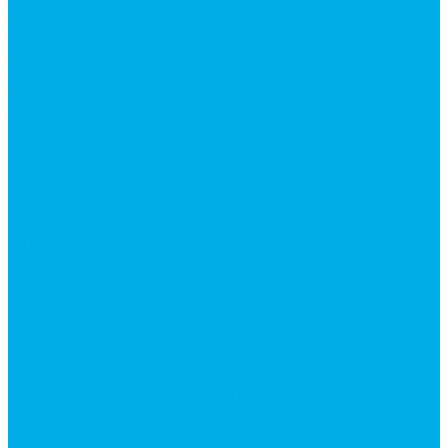
Запчасти автокран Галичанин
Запчасти автокран Ивановец
Запчасти автокран Клинцы
Запчасти автокран Челябинец
Запчасти для мусоровозов
Запчасти для сельхозтехники
Наши услуги
Изготовление гидроцилиндров
Ремонт гидроцилиндров
Ремонт ковшей экскаваторов
Ремонт земснарядов и землесосов
Ремонт стрел телескопических погрузчиков
Диагностика, ремонт и обслуживание
гидравлических домкратов и гидравлических
стяжек (растяжек).
Ремонт (восстановление) методом наплавки.
Расточка отверстий.
Ремонт гидромолотов в Челябинске —
профессиональный сервис от
Уралгидрокомплект
Ремонт рам экскаваторов и перегружателей
Восстановление и ремонт стрел автокранов и
кран-манипуляторов (КМУ)