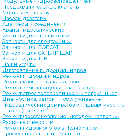
Модульные гидрораспределители
Предохранительные клапаны
Монтажные плиты
Насосы дозаторы
Адаптеры и соединения
Краны гидравлические
Фитинги для пневматики
Запчасти для спецтехники
Запчасти для BOBCAT
Запчасти для CATERPILLAR
Запчасти для JCB
Наши услуги
Изготовление гидроцилиндров
Ремонт гидроцилиндров
Ремонт ковшей экскаваторов
Ремонт земснарядов и землесосов
Ремонт стрел телескопических погрузчиков
Диагностика, ремонт и обслуживание
гидравлических домкратов и гидравлических
стяжек (растяжек).
Ремонт (восстановление) методом наплавки.
Расточка отверстий.
Ремонт гидромолотов в Челябинске —
профессиональный сервис от