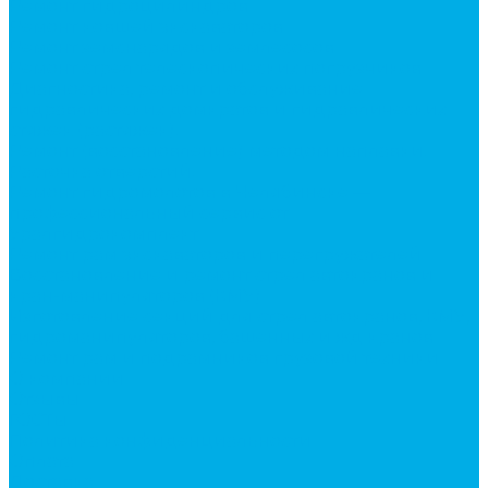
Ремонт гидроцилиндров
Ремонт ковшей экскаваторов
Ремонт земснарядов и землесосов
Ремонт стрел телескопических погрузчиков
Диагностика, ремонт и обслуживание
гидравлических домкратов и гидравлических
стяжек (растяжек).
Ремонт (восстановление) методом наплавки.
Расточка отверстий.
Ремонт гидромолотов в Челябинске —
профессиональный сервис от
Уралгидрокомплект
Ремонт рам экскаваторов и перегружателей
Восстановление и ремонт стрел автокранов и
кран-манипуляторов (КМУ)
Изготовление секций для стрел автокранов, КМУ,
гидроманипуляторов, башенных и жд кранов
Ремонт рам и подрамников грузовой техники
О компании
Отзывы
ГОСТы
Политика конфиденциальности
Оплата
Доставка