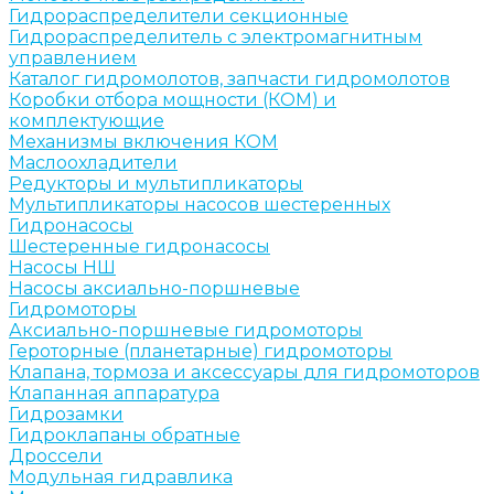
Гидрораспределители секционные
Гидрораспределитель с электромагнитным
управлением
Каталог гидромолотов, запчасти гидромолотов
Коробки отбора мощности (КОМ) и
комплектующие
Механизмы включения КОМ
Маслоохладители
Редукторы и мультипликаторы
Мультипликаторы насосов шестеренных
Гидронасосы
Шестеренные гидронасосы
Насосы НШ
Насосы аксиально-поршневые
Гидромоторы
Аксиально-поршневые гидромоторы
Героторные (планетарные) гидромоторы
Клапана, тормоза и аксессуары для гидромоторов
Клапанная аппаратура
Гидрозамки
Гидроклапаны обратные
Дроссели
Модульная гидравлика