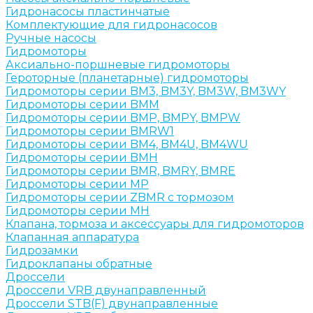
Гидронасосы пластинчатые
Комплектующие для гидронасосов
Ручные насосы
Гидромоторы
Аксиально-поршневые гидромоторы
Героторные (планетарные) гидромоторы
Гидромоторы серии BM3, BM3Y, BM3W, BM3WY
Гидромоторы серии BMM
Гидромоторы серии BMP, BMPY, BMPW
Гидромоторы серии BMRW1
Гидромоторы серии BМ4, BM4U, BМ4WU
Гидромоторы серии BМH
Гидромоторы серии BМR, BMRY, BМRE
Гидромоторы серии MP
Гидромоторы серии ZBMR с тормозом
Гидромоторы серии МH
Клапана, тормоза и аксессуары для гидромоторов
Клапанная аппаратура
Гидрозамки
Гидроклапаны обратные
Дроссели
Дроссели VRB двунаправленный
Дроссели STB(F) двунаправленные