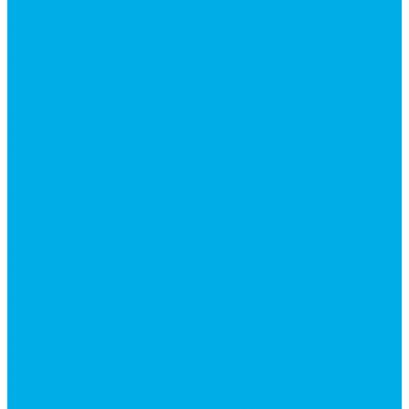
Каталог гидромолотов, запчасти гидромолотов
Коробки отбора мощности (КОМ) и
комплектующие
Механизмы включения КОМ
Маслоохладители
Редукторы и мультипликаторы
Мультипликаторы насосов шестеренных
Гидронасосы
Шестеренные гидронасосы
Насосы НШ
Насосы аксиально-поршневые
Гидронасосы пластинчатые
Комплектующие для гидронасосов
Ручные насосы
Гидромоторы
Аксиально-поршневые гидромоторы
Героторные (планетарные) гидромоторы
Гидромоторы серии BM3, BM3Y, BM3W, BM3WY
Гидромоторы серии BMM
Гидромоторы серии BMP, BMPY, BMPW
Гидромоторы серии BMRW1
Гидромоторы серии BМ4, BM4U, BМ4WU
Гидромоторы серии BМH
Гидромоторы серии BМR, BMRY, BМRE