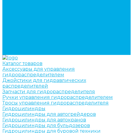
Изготовление секций для стрел автокранов, КМУ,
гидроманипуляторов, башенных и жд кранов
Ремонт рам и подрамников грузовой техники
О компании
Отзывы
ГОСТы
Политика конфиденциальности
Оплата
Доставка
Контакты
Каталог товаров
Аксессуары для управления
гидрораспределителем
Джойстики для гидравлических
распределителей
Запчасти для гидрораспределителя
Ручки управления гидрораспределителем
Тросы управления гидрораспределителя
Гидроцилиндры
Гидроцилиндры для автогрейдеров
Гидроцилиндры для автокранов
Гидроцилиндры для бульдозеров
Гидроцилиндры для буровой техники