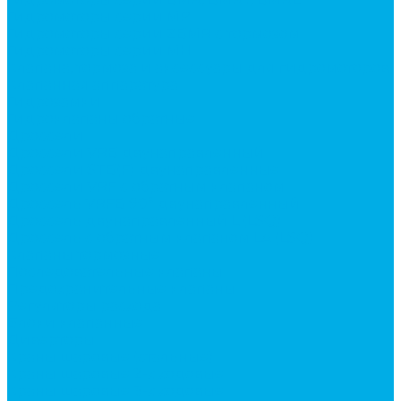
Гидромоторы серии MP
Гидромоторы серии ZBMR с тормозом
Гидромоторы серии МH
Клапана, тормоза и аксессуары для гидромоторов
Клапанная аппаратура
Гидрозамки
Гидроклапаны обратные
Дроссели
Дроссели VRB двунаправленный
Дроссели STB(F) двунаправленные
Дроссели VRF с обратным клапаном
Дроссель VRFB 90° двунаправленный
Дроссель двунаправленный L (LSQ)
Дроссель с обратным клапаном LA (LSQ)
Клапаны тормозные
Последовательные клапаны
Предохранительные клапаны
Регуляторы расхода
Блоки клапанные
Диверторы
Краны шаровые (стальные)
Краны шаровые 2-х ходовые
Краны шаровые 3-х ходовые