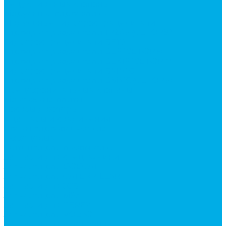
Редукционные клапаны
Модульная гидравлика
Модульные гидрораспределители
Гидрораспределители 1Р203 (CETOP8)
Гидрораспределители ВЕ10
Гидрораспределители ВЕ6 (CETOP3)
Гидрораспределители ВЕХ16 (CETOP7)
Гидрораспределители ВММ10
Гидрораспределители ВММ6 (CETOP3)
Предохранительные клапаны
Монтажные плиты
Насосы дозаторы
Адаптеры и соединения
Краны гидравлические
4-х ходовые
Фитинги для пневматики
Запчасти для спецтехники
Запчасти для BOBCAT
Запчасти для CATERPILLAR
Запчасти для JCB
Запчасти для MSt
Запчасти для TEREX
Запчасти для VOLVO
Запчасти для автокранов