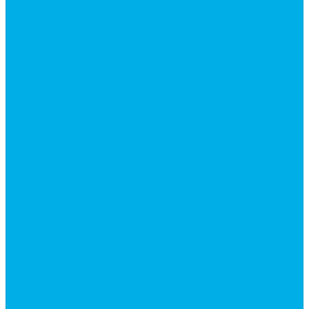
Каталог гидромолотов, запчасти гидромолотов
Коробки отбора мощности (КОМ) и
комплектующие
Механизмы включения КОМ
Маслоохладители
Редукторы и мультипликаторы
Мультипликаторы насосов шестеренных
Гидронасосы
Шестеренные гидронасосы
Насосы НШ
Насосы аксиально-поршневые
Гидронасосы пластинчатые
Комплектующие для гидронасосов
Ручные насосы
Гидромоторы
Аксиально-поршневые гидромоторы
Героторные (планетарные) гидромоторы
Гидромоторы серии BM3, BM3Y, BM3W, BM3WY
Гидромоторы серии BMM
Гидромоторы серии BMP, BMPY, BMPW
Гидромоторы серии BMRW1
Гидромоторы серии BМ4, BM4U, BМ4WU
Гидромоторы серии BМH
Гидромоторы серии BМR, BMRY, BМRE