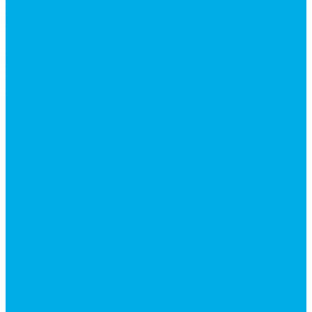
Запчасти для автокранов
Запчасти автокран Галичанин
Запчасти автокран Ивановец
Запчасти автокран Клинцы
Запчасти автокран Челябинец
Запчасти для мусоровозов
Запчасти для сельхозтехники
Наши услуги
Изготовление гидроцилиндров
Ремонт гидроцилиндров
Ремонт ковшей экскаваторов
Ремонт земснарядов и землесосов
Ремонт стрел телескопических погрузчиков
Диагностика, ремонт и обслуживание
гидравлических домкратов и гидравлических
стяжек (растяжек).
Ремонт (восстановление) методом наплавки.
Расточка отверстий.
Ремонт гидромолотов в Челябинске —
профессиональный сервис от
Уралгидрокомплект
Ремонт рам экскаваторов и перегружателей
Восстановление и ремонт стрел автокранов и