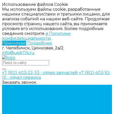
Использование файлов Cookie
Мы используем файлы cookie, разработанные
нашими специалистами и третьими лицами, для
анализа событий на нашем веб-сайте. Продолжая
просмотр страниц нашего сайта, вы принимаете
условия его использования. Более подробные
сведения смотрите
в Политике
конфиденциальности
.
Принимаю
Подробнее
г. Челябинск, Цинковая, 2а/2
info@ugk174.ru
+7 (912) 403-22-33 - отдел запчастей
+7 (912) 403-10-
10 - отдел сервиса
Заказать звонок
Каталог товаров
Аксессуары для управления
гидрораспределителем
Джойстики для гидравлических
распределителей
Запчасти для гидрораспределителя