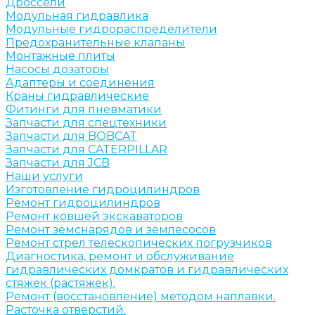
Дроссели
Модульная гидравлика
Модульные гидрораспределители
Предохранительные клапаны
Монтажные плиты
Насосы дозаторы
Адаптеры и соединения
Краны гидравлические
Фитинги для пневматики
Запчасти для спецтехники
Запчасти для BOBCAT
Запчасти для CATERPILLAR
Запчасти для JCB
Наши услуги
Изготовление гидроцилиндров
Ремонт гидроцилиндров
Ремонт ковшей экскаваторов
Ремонт земснарядов и землесосов
Ремонт стрел телескопических погрузчиков
Диагностика, ремонт и обслуживание
гидравлических домкратов и гидравлических
стяжек (растяжек).
Ремонт (восстановление) методом наплавки.
Расточка отверстий.