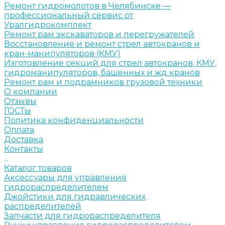
Ремонт гидромолотов в Челябинске —
профессиональный сервис от
Уралгидрокомплект
Ремонт рам экскаваторов и перегружателей
Восстановление и ремонт стрел автокранов и
кран-манипуляторов (КМУ)
Изготовление секций для стрел автокранов, КМУ,
гидроманипуляторов, башенных и жд кранов
Ремонт рам и подрамников грузовой техники
О компании
Отзывы
ГОСТы
Политика конфиденциальности
Оплата
Доставка
Контакты
...
Каталог товаров
Аксессуары для управления
гидрораспределителем
Джойстики для гидравлических
распределителей
Запчасти для гидрораспределителя