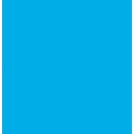
Гидроцилиндры Volvo
Гидроцилиндры для катков
Гидроцилиндры для коммунальной техники
Гидроцилиндры для манипуляторов
Гидроцилиндры для погрузчиков
Гидроцилиндры для прицепов и самосвалов
Гидроцилиндры для тракторов и сельхозтехники
Гидроцилиндры для экскаваторов
Фильтры
Магистральные фильтры
Сливные фильтры
Напорные фильтры
Всасывающие фильтры
Сливные фильтры - производство Китай
Фильтры очистки масла
Гидрораспределители
Моноблочные распределители
Гидрораспределители секционные
Гидрораспределитель с электромагнитным
управлением
Распределители тракторные
Катушки для распределителей
Диверторы
Клапаны гидрораспределителя