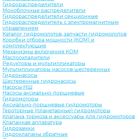
Гидрораспределители
Моноблочные распределители
Гидрораспределители секционные
Гидрораспределитель с электромагнитным
управлением
Каталог гидромолотов, запчасти гидромолотов
Коробки отбора мощности (КОМ) и
комплектующие
Механизмы включения КОМ
Маслоохладители
Редукторы и мультипликаторы
Мультипликаторы насосов шестеренных
Гидронасосы
Шестеренные гидронасосы
Насосы НШ
Насосы аксиально-поршневые
Гидромоторы
Аксиально-поршневые гидромоторы
Героторные (планетарные) гидромоторы
Клапана, тормоза и аксессуары для гидромоторов
Клапанная аппаратура
Гидрозамки
Гидроклапаны обратные