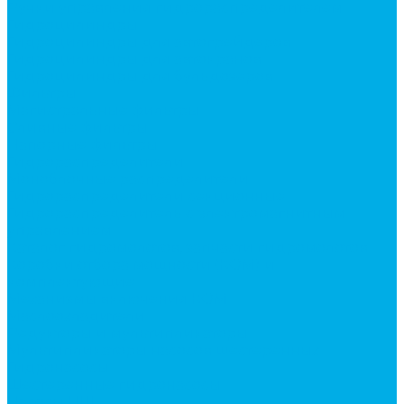
Ручки управления гидрораспределителем
Гидроцилиндры
Гидроцилиндры для автогрейдеров
Гидроцилиндры для автокранов
Гидроцилиндры для бульдозеров
Фильтры
Магистральные фильтры
Сливные фильтры
Напорные фильтры
Гидрораспределители
Моноблочные распределители
Гидрораспределители секционные
Гидрораспределитель с электромагнитным
управлением
Каталог гидромолотов, запчасти гидромолотов
Коробки отбора мощности (КОМ) и
комплектующие
Механизмы включения КОМ
Маслоохладители
Редукторы и мультипликаторы
Мультипликаторы насосов шестеренных
Гидронасосы
Шестеренные гидронасосы
Насосы НШ