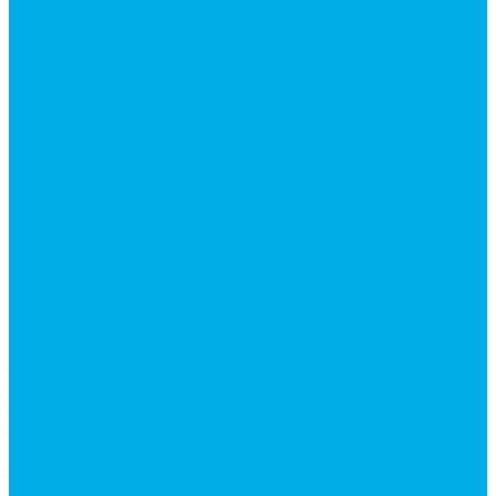
Краны шаровые 3-х ходовые
Редукционные клапаны
Модульная гидравлика
Модульные гидрораспределители
Гидрораспределители 1Р203 (CETOP8)
Гидрораспределители ВЕ10
Гидрораспределители ВЕ6 (CETOP3)
Гидрораспределители ВЕХ16 (CETOP7)
Гидрораспределители ВММ10
Гидрораспределители ВММ6 (CETOP3)
Предохранительные клапаны
Монтажные плиты
Насосы дозаторы
Адаптеры и соединения
Краны гидравлические
4-х ходовые
Фитинги для пневматики
Запчасти для спецтехники
Запчасти для BOBCAT
Запчасти для CATERPILLAR
Запчасти для JCB
Запчасти для MSt
Запчасти для TEREX
Запчасти для VOLVO