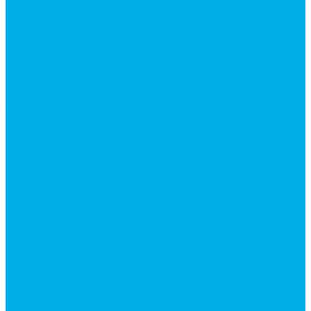
Контакты
...
Каталог товаров
Аксессуары для управления
гидрораспределителем
Джойстики для гидравлических
распределителей
Запчасти для гидрораспределителя
Ручки управления гидрораспределителем
Тросы управления гидрораспределителя
Гидроцилиндры
Гидроцилиндры для автогрейдеров
Гидроцилиндры для автокранов
Гидроцилиндры для бульдозеров
Гидроцилиндры для буровой техники
Гидроцилиндры для гидроподъемников
Гидроцилиндры для импортной спецтехники
Гидроцилиндры Caterpillar
Гидроцилиндры Doosan
Гидроцилиндры Hitachi
Гидроцилиндры Hyundai
Гидроцилиндры JCB
Гидроцилиндры Komatsu