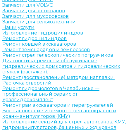
Запчасти для VOLVO
Запчасти для автокранов
Запчасти для мусоровозов
Запчасти для сельхозтехники
Наши услуги
Изготовление гидроцилиндров
Ремонт гидроцилиндров
Ремонт ковшей экскаваторов
Ремонт земснарядов и землесосов
Ремонт стрел телескопических погрузчиков
Диагностика, ремонт и обслуживание
гидравлических домкратов и гидравлических
стяжек (растяжек).
Ремонт (восстановление) методом наплавки.
Расточка отверстий.
Ремонт гидромолотов в Челябинске —
профессиональный сервис от
Уралгидрокомплект
Ремонт рам экскаваторов и перегружателей
Восстановление и ремонт стрел автокранов и
кран-манипуляторов (КМУ)
Изготовление секций для стрел автокранов, КМУ,
гидроманипуляторов, башенных и жд кранов