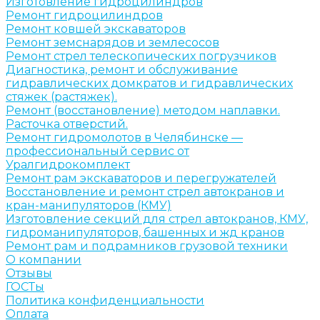
Изготовление гидроцилиндров
Ремонт гидроцилиндров
Ремонт ковшей экскаваторов
Ремонт земснарядов и землесосов
Ремонт стрел телескопических погрузчиков
Диагностика, ремонт и обслуживание
гидравлических домкратов и гидравлических
стяжек (растяжек).
Ремонт (восстановление) методом наплавки.
Расточка отверстий.
Ремонт гидромолотов в Челябинске —
профессиональный сервис от
Уралгидрокомплект
Ремонт рам экскаваторов и перегружателей
Восстановление и ремонт стрел автокранов и
кран-манипуляторов (КМУ)
Изготовление секций для стрел автокранов, КМУ,
гидроманипуляторов, башенных и жд кранов
Ремонт рам и подрамников грузовой техники
О компании
Отзывы
ГОСТы
Политика конфиденциальности
Оплата