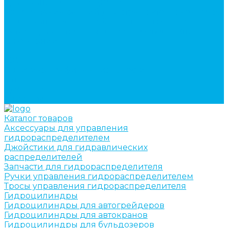
кран-манипуляторов (КМУ)
Изготовление секций для стрел автокранов, КМУ,
гидроманипуляторов, башенных и жд кранов
Ремонт рам и подрамников грузовой техники
О компании
Отзывы
ГОСТы
Политика конфиденциальности
Оплата
Доставка
Контакты
Каталог товаров
Аксессуары для управления
гидрораспределителем
Джойстики для гидравлических
распределителей
Запчасти для гидрораспределителя
Ручки управления гидрораспределителем
Тросы управления гидрораспределителя
Гидроцилиндры
Гидроцилиндры для автогрейдеров
Гидроцилиндры для автокранов
Гидроцилиндры для бульдозеров