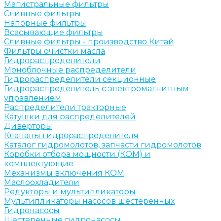
Магистральные фильтры
Сливные фильтры
Напорные фильтры
Всасывающие фильтры
Сливные фильтры - производство Китай
Фильтры очистки масла
Гидрораспределители
Моноблочные распределители
Гидрораспределители секционные
Гидрораспределитель с электромагнитным
управлением
Распределители тракторные
Катушки для распределителей
Диверторы
Клапаны гидрораспределителя
Каталог гидромолотов, запчасти гидромолотов
Коробки отбора мощности (КОМ) и
комплектующие
Механизмы включения КОМ
Маслоохладители
Редукторы и мультипликаторы
Мультипликаторы насосов шестеренных
Гидронасосы
Шестеренные гидронасосы