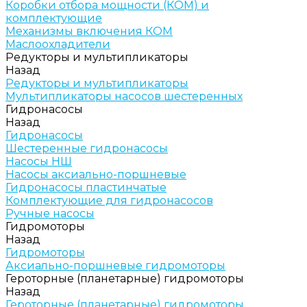
Коробки отбора мощности (КОМ) и
комплектующие
Механизмы включения КОМ
Маслоохладители
Редукторы и мультипликаторы
Назад
Редукторы и мультипликаторы
Мультипликаторы насосов шестеренных
Гидронасосы
Назад
Гидронасосы
Шестеренные гидронасосы
Насосы НШ
Насосы аксиально-поршневые
Гидронасосы пластинчатые
Комплектующие для гидронасосов
Ручные насосы
Гидромоторы
Назад
Гидромоторы
Аксиально-поршневые гидромоторы
Героторные (планетарные) гидромоторы
Назад
Героторные (планетарные) гидромоторы