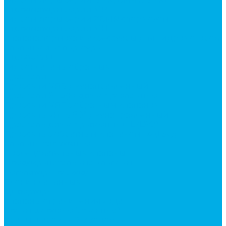
Гидромоторы серии MP
Гидромоторы серии ZBMR с тормозом
Гидромоторы серии МH
Клапана, тормоза и аксессуары для гидромоторов
Клапанная аппаратура
Гидрозамки
Гидроклапаны обратные
Дроссели
Дроссели VRB двунаправленный
Дроссели STB(F) двунаправленные
Дроссели VRF с обратным клапаном
Дроссель VRFB 90° двунаправленный
Дроссель двунаправленный L (LSQ)
Дроссель с обратным клапаном LA (LSQ)
Клапаны тормозные
Последовательные клапаны
Предохранительные клапаны
Регуляторы расхода
Блоки клапанные
Диверторы
Клапаны ограничения хода
Краны шаровые (стальные)
Краны шаровые 2-х ходовые