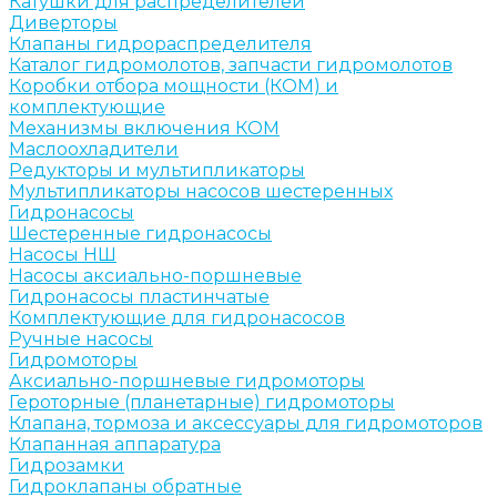
Катушки для распределителей
Диверторы
Клапаны гидрораспределителя
Каталог гидромолотов, запчасти гидромолотов
Коробки отбора мощности (КОМ) и
комплектующие
Механизмы включения КОМ
Маслоохладители
Редукторы и мультипликаторы
Мультипликаторы насосов шестеренных
Гидронасосы
Шестеренные гидронасосы
Насосы НШ
Насосы аксиально-поршневые
Гидронасосы пластинчатые
Комплектующие для гидронасосов
Ручные насосы
Гидромоторы
Аксиально-поршневые гидромоторы
Героторные (планетарные) гидромоторы
Клапана, тормоза и аксессуары для гидромоторов
Клапанная аппаратура
Гидрозамки
Гидроклапаны обратные