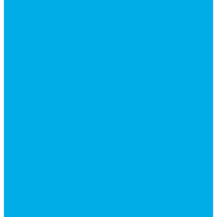
Ремонт гидроцилиндров
Ремонт ковшей экскаваторов
Ремонт земснарядов и землесосов
Ремонт стрел телескопических погрузчиков
Диагностика, ремонт и обслуживание
гидравлических домкратов и гидравлических
стяжек (растяжек).
Ремонт (восстановление) методом наплавки.
Расточка отверстий.
Ремонт гидромолотов в Челябинске —
профессиональный сервис от
Уралгидрокомплект
Ремонт рам экскаваторов и перегружателей
Восстановление и ремонт стрел автокранов и
кран-манипуляторов (КМУ)
Изготовление секций для стрел автокранов, КМУ,
гидроманипуляторов, башенных и жд кранов
Ремонт рам и подрамников грузовой техники
О компании
Отзывы
ГОСТы
Политика конфиденциальности
Оплата
Доставка