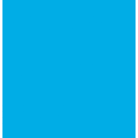
Насосы аксиально-поршневые
Гидромоторы
Аксиально-поршневые гидромоторы
Героторные (планетарные) гидромоторы
Клапана, тормоза и аксессуары для гидромоторов
Клапанная аппаратура
Гидрозамки
Гидроклапаны обратные
Дроссели
Модульная гидравлика
Модульные гидрораспределители
Предохранительные клапаны
Монтажные плиты
Насосы дозаторы
Адаптеры и соединения
Краны гидравлические
Фитинги для пневматики
Запчасти для спецтехники
Запчасти для BOBCAT
Запчасти для CATERPILLAR
Запчасти для JCB
Наши услуги
Изготовление гидроцилиндров