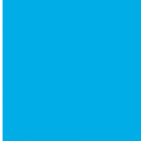
Гидромоторы серии BМ4, BM4U, BМ4WU
Гидромоторы серии BМH
Гидромоторы серии BМR, BMRY, BМRE
Гидромоторы серии MP
Гидромоторы серии ZBMR с тормозом
Гидромоторы серии МH
Клапана, тормоза и аксессуары для гидромоторов
Клапанная аппаратура
Гидрозамки
Гидроклапаны обратные
Дроссели
Дроссели VRB двунаправленный
Дроссели STB(F) двунаправленные
Дроссели VRF с обратным клапаном
Дроссель VRFB 90° двунаправленный
Дроссель двунаправленный L (LSQ)
Дроссель с обратным клапаном LA (LSQ)
Клапаны тормозные
Последовательные клапаны
Предохранительные клапаны
Регуляторы расхода
Блоки клапанные
Диверторы
Краны шаровые (стальные)