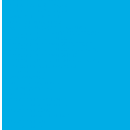
Краны шаровые 2-х ходовые
Краны шаровые 3-х ходовые
Редукционные клапаны
Модульная гидравлика
Модульные гидрораспределители
Гидрораспределители 1Р203 (CETOP8)
Гидрораспределители ВЕ10
Гидрораспределители ВЕ6 (CETOP3)
Гидрораспределители ВЕХ16 (CETOP7)
Гидрораспределители ВММ10
Гидрораспределители ВММ6 (CETOP3)
Предохранительные клапаны
Монтажные плиты
Насосы дозаторы
Адаптеры и соединения
Краны гидравлические
4-х ходовые
Фитинги для пневматики
Запчасти для спецтехники
Запчасти для BOBCAT
Запчасти для CATERPILLAR
Запчасти для JCB
Запчасти для MSt