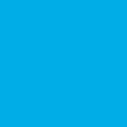
ких домкратов и гидравлических стяжек (растяжек)
ка отверстий.
альный сервис от Уралгидрокомплект
-манипуляторов (КМУ)
 гидроманипуляторов, башенных и жд кранов