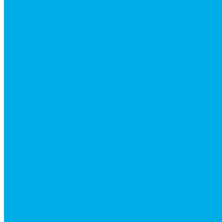
Ремонт рам и подрамников грузовой техники
О компании
Отзывы
ГОСТы
Политика конфиденциальности
Оплата
Доставка
Контакты
...
Каталог товаров
Аксессуары для управления гидрораспределител
Джойстики для гидравлических распределителей
Запчасти для гидрораспределителя
Ручки управления гидрораспределителем
Тросы управления гидрораспределителя
Гидроцилиндры
Гидроцилиндры для автогрейдеров
Гидроцилиндры для автокранов
Гидроцилиндры для бульдозеров
Гидроцилиндры для буровой техники
Гидроцилиндры для гидроподъемников
Гидроцилиндры для импортной спецтехники
Гидроцилиндры Caterpillar
Гидроцилиндры Doosan