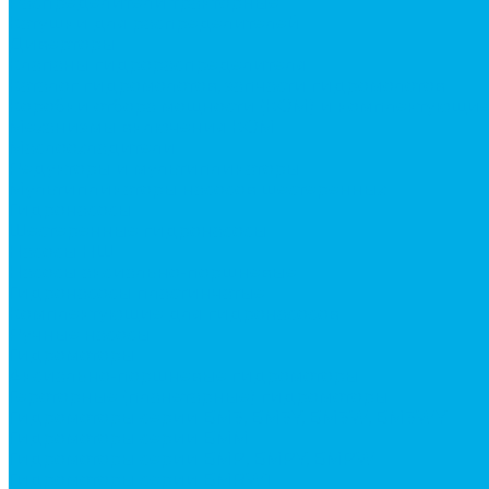
Распределители тракторные
Катушки для распределителей
Диверторы
Клапаны гидрораспределителя
Каталог гидромолотов, запчасти гидромолотов
Коробки отбора мощности (КОМ) и комплектующи
Механизмы включения КОМ
Маслоохладители
Редукторы и мультипликаторы
Мультипликаторы насосов шестеренных
Гидронасосы
Шестеренные гидронасосы
Насосы НШ
Насосы аксиально-поршневые
Гидронасосы пластинчатые
Комплектующие для гидронасосов
Ручные насосы
Гидромоторы
Аксиально-поршневые гидромоторы
Героторные (планетарные) гидромоторы
Гидромоторы серии BM3, BM3Y, BM3W, BM3WY
Гидромоторы серии BMM
Гидромоторы серии BMP, BMPY, BMPW
Гидромоторы серии BMRW1