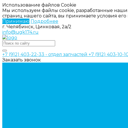
Использование файлов Cookie
Мы используем файлы cookie, разработанные наши
страниц нашего сайта, вы принимаете условия ег
Принимаю
Подробнее
г. Челябинск, Цинковая, 2а/2
info@ugk174.ru
+7 (912) 403-22-33 - отдел запчастей
+7 (912) 403-10-
Заказать звонок
Каталог товаров
Аксессуары для управления гидрораспределител
Джойстики для гидравлических распределителей
Запчасти для гидрораспределителя
Ручки управления гидрораспределителем
Гидроцилиндры
Гидроцилиндры для автогрейдеров
Гидроцилиндры для автокранов
Гидроцилиндры для бульдозеров
Фильтры
Магистральные фильтры
Сливные фильтры