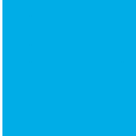
Гидроцилиндры Hitachi
Гидроцилиндры Hyundai
Гидроцилиндры JCB
Гидроцилиндры Komatsu
Гидроцилиндры Volvo
Гидроцилиндры для катков
Гидроцилиндры для коммунальной техники
Гидроцилиндры для манипуляторов
Гидроцилиндры для погрузчиков
Гидроцилиндры для прицепов и самосвалов
Гидроцилиндры для тракторов и сельхозтехники
Гидроцилиндры для экскаваторов
Фильтры
Магистральные фильтры
Сливные фильтры
Напорные фильтры
Всасывающие фильтры
Сливные фильтры - производство Китай
Фильтры очистки масла
Гидрораспределители
Моноблочные распределители
Гидрораспределители секционные
Гидрораспределитель с электромагнитным управ