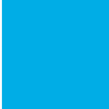
Модульные гидрораспределители
Предохранительные клапаны
Монтажные плиты
Насосы дозаторы
Адаптеры и соединения
Краны гидравлические
Фитинги для пневматики
Запчасти для спецтехники
Запчасти для BOBCAT
Запчасти для CATERPILLAR
Запчасти для JCB
Наши услуги
Изготовление гидроцилиндров
Ремонт гидроцилиндров
Ремонт ковшей экскаваторов
Ремонт земснарядов и землесосов
Ремонт стрел телескопических погрузчиков
Диагностика, ремонт и обслуживание гидравличес
Ремонт (восстановление) методом наплавки. Расточ
Ремонт гидромолотов в Челябинске — профессион
Ремонт рам экскаваторов и перегружателей
Восстановление и ремонт стрел автокранов и кран
Изготовление секций для стрел автокранов, КМУ,