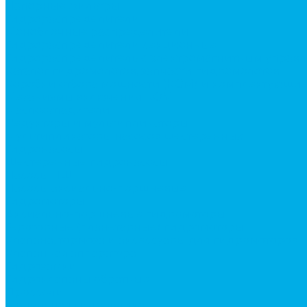
Напорные фильтры
Гидрораспределители
Моноблочные распределители
Гидрораспределители секционные
Гидрораспределитель с электромагнитным управ
Каталог гидромолотов, запчасти гидромолотов
Коробки отбора мощности (КОМ) и комплектующи
Механизмы включения КОМ
Маслоохладители
Редукторы и мультипликаторы
Мультипликаторы насосов шестеренных
Гидронасосы
Шестеренные гидронасосы
Насосы НШ
Насосы аксиально-поршневые
Гидромоторы
Аксиально-поршневые гидромоторы
Героторные (планетарные) гидромоторы
Клапана, тормоза и аксессуары для гидромоторов
Клапанная аппаратура
Гидрозамки
Гидроклапаны обратные
Дроссели
Модульная гидравлика