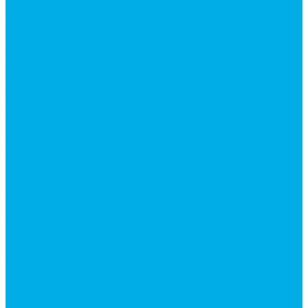
Запчасти для автокранов
Запчасти автокран Галичанин
Запчасти автокран Ивановец
Запчасти автокран Клинцы
Запчасти автокран Челябинец
Запчасти для мусоровозов
Запчасти для сельхозтехники
Наши услуги
Изготовление гидроцилиндров
Ремонт гидроцилиндров
Ремонт ковшей экскаваторов
Ремонт земснарядов и землесосов
Ремонт стрел телескопических погрузчиков
Диагностика, ремонт и обслуживание
гидравлических домкратов и гидравлических
стяжек (растяжек).
Ремонт (восстановление) методом наплавки.
Расточка отверстий.
Ремонт гидромолотов в Челябинске —
профессиональный сервис от
Уралгидрокомплект
Ремонт рам экскаваторов и перегружателей
Восстановление и ремонт стрел автокранов и