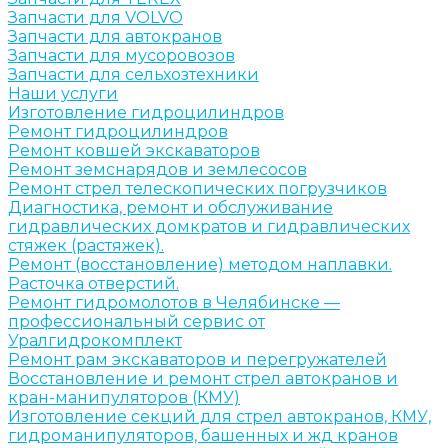
Запчасти для VOLVO
Запчасти для автокранов
Запчасти для мусоровозов
Запчасти для сельхозтехники
Наши услуги
Изготовление гидроцилиндров
Ремонт гидроцилиндров
Ремонт ковшей экскаваторов
Ремонт земснарядов и землесосов
Ремонт стрел телескопических погрузчиков
Диагностика, ремонт и обслуживание
гидравлических домкратов и гидравлических
стяжек (растяжек).
Ремонт (восстановление) методом наплавки.
Расточка отверстий.
Ремонт гидромолотов в Челябинске —
профессиональный сервис от
Уралгидрокомплект
Ремонт рам экскаваторов и перегружателей
Восстановление и ремонт стрел автокранов и
кран-манипуляторов (КМУ)
Изготовление секций для стрел автокранов, КМУ,
гидроманипуляторов, башенных и жд кранов