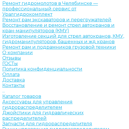
Ремонт гидромолотов в Челябинске —
профессиональный сервис от
Уралгидрокомплект
Ремонт рам экскаваторов и перегружателей
Восстановление и ремонт стрел автокранов и
кран-манипуляторов (КМУ)
Изготовление секций для стрел автокранов, КМУ,
гидроманипуляторов, башенных и жд кранов
Ремонт рам и подрамников грузовой техники
О компании
Отзывы
ГОСТы
Политика конфиденциальности
Оплата
Доставка
Контакты
...
Каталог товаров
Аксессуары для управления
гидрораспределителем
Джойстики для гидравлических
распределителей
Запчасти для гидрораспределителя