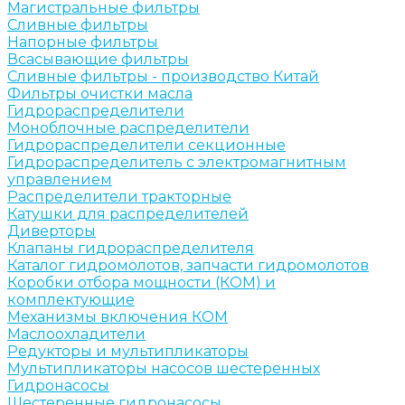
Магистральные фильтры
Сливные фильтры
Напорные фильтры
Всасывающие фильтры
Сливные фильтры - производство Китай
Фильтры очистки масла
Гидрораспределители
Моноблочные распределители
Гидрораспределители секционные
Гидрораспределитель с электромагнитным
управлением
Распределители тракторные
Катушки для распределителей
Диверторы
Клапаны гидрораспределителя
Каталог гидромолотов, запчасти гидромолотов
Коробки отбора мощности (КОМ) и
комплектующие
Механизмы включения КОМ
Маслоохладители
Редукторы и мультипликаторы
Мультипликаторы насосов шестеренных
Гидронасосы
Шестеренные гидронасосы