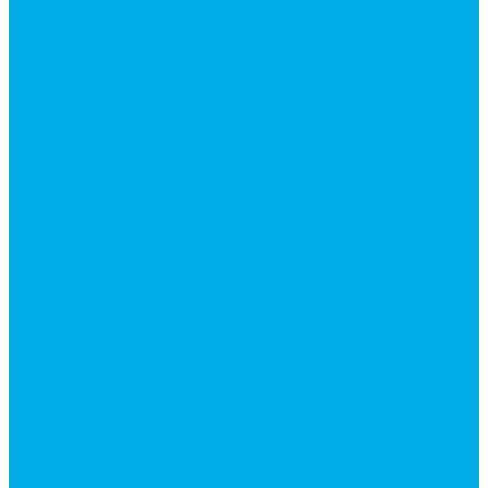
Ремонт гидроцилиндров
Ремонт ковшей экскаваторов
Ремонт земснарядов и землесосов
Ремонт стрел телескопических погрузчиков
Диагностика, ремонт и обслуживание
гидравлических домкратов и гидравлических
стяжек (растяжек).
Ремонт (восстановление) методом наплавки.
Расточка отверстий.
Ремонт гидромолотов в Челябинске —
профессиональный сервис от
Уралгидрокомплект
Ремонт рам экскаваторов и перегружателей
Восстановление и ремонт стрел автокранов и
кран-манипуляторов (КМУ)
Изготовление секций для стрел автокранов, КМУ,
гидроманипуляторов, башенных и жд кранов
Ремонт рам и подрамников грузовой техники
О компании
Отзывы
ГОСТы
Политика конфиденциальности
Оплата
Доставка