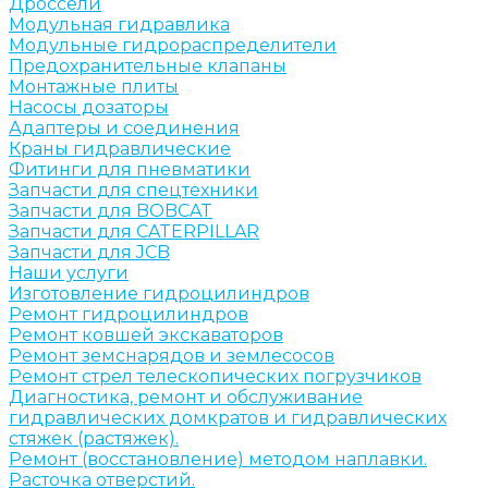
Дроссели
Модульная гидравлика
Модульные гидрораспределители
Предохранительные клапаны
Монтажные плиты
Насосы дозаторы
Адаптеры и соединения
Краны гидравлические
Фитинги для пневматики
Запчасти для спецтехники
Запчасти для BOBCAT
Запчасти для CATERPILLAR
Запчасти для JCB
Наши услуги
Изготовление гидроцилиндров
Ремонт гидроцилиндров
Ремонт ковшей экскаваторов
Ремонт земснарядов и землесосов
Ремонт стрел телескопических погрузчиков
Диагностика, ремонт и обслуживание
гидравлических домкратов и гидравлических
стяжек (растяжек).
Ремонт (восстановление) методом наплавки.
Расточка отверстий.