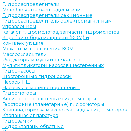
Гидрораспределители
Моноблочные распределители
Гидрораспределители секционные
Гидрораспределитель с электромагнитным
управлением
Каталог гидромолотов, запчасти гидромолотов
Коробки отбора мощности (КОМ) и
комплектующие
Механизмы включения КОМ
Маслоохладители
Редукторы и мультипликаторы
Мультипликаторы насосов шестеренных
Гидронасосы
Шестеренные гидронасосы
Насосы НШ
Насосы аксиально-поршневые
Гидромоторы
Аксиально-поршневые гидромоторы
Героторные (планетарные) гидромоторы
Клапана, тормоза и аксессуары для гидромоторов
Клапанная аппаратура
Гидрозамки
Гидроклапаны обратные