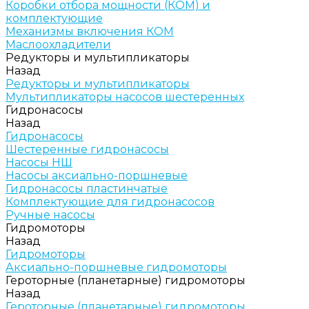
Коробки отбора мощности (КОМ) и
комплектующие
Механизмы включения КОМ
Маслоохладители
Редукторы и мультипликаторы
Назад
Редукторы и мультипликаторы
Мультипликаторы насосов шестеренных
Гидронасосы
Назад
Гидронасосы
Шестеренные гидронасосы
Насосы НШ
Насосы аксиально-поршневые
Гидронасосы пластинчатые
Комплектующие для гидронасосов
Ручные насосы
Гидромоторы
Назад
Гидромоторы
Аксиально-поршневые гидромоторы
Героторные (планетарные) гидромоторы
Назад
Героторные (планетарные) гидромоторы