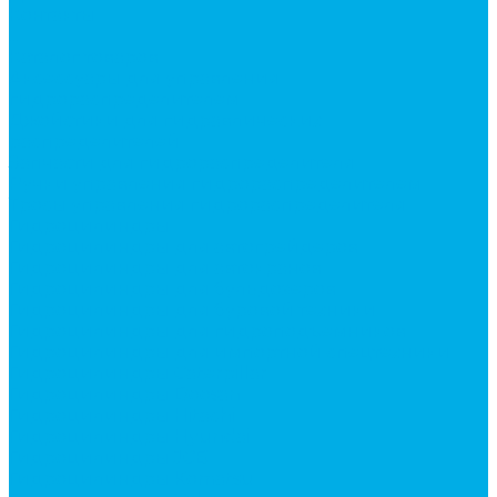
Контакты
...
Каталог товаров
Аксессуары для управления
гидрораспределителем
Джойстики для гидравлических
распределителей
Запчасти для гидрораспределителя
Ручки управления гидрораспределителем
Тросы управления гидрораспределителя
Гидроцилиндры
Гидроцилиндры для автогрейдеров
Гидроцилиндры для автокранов
Гидроцилиндры для бульдозеров
Гидроцилиндры для буровой техники
Гидроцилиндры для гидроподъемников
Гидроцилиндры для импортной спецтехники
Гидроцилиндры Caterpillar
Гидроцилиндры Doosan
Гидроцилиндры Hitachi
Гидроцилиндры Hyundai
Гидроцилиндры JCB
Гидроцилиндры Komatsu