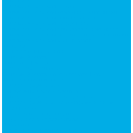
Гидроцилиндры Volvo
Гидроцилиндры для катков
Гидроцилиндры для коммунальной техники
Гидроцилиндры для манипуляторов
Гидроцилиндры для погрузчиков
Гидроцилиндры для прицепов и самосвалов
Гидроцилиндры для тракторов и сельхозтехники
Гидроцилиндры для экскаваторов
Фильтры
Магистральные фильтры
Сливные фильтры
Напорные фильтры
Всасывающие фильтры
Сливные фильтры - производство Китай
Фильтры очистки масла
Гидрораспределители
Моноблочные распределители
Гидрораспределители секционные
Гидрораспределитель с электромагнитным
управлением
Распределители тракторные
Катушки для распределителей
Диверторы
Клапаны гидрораспределителя