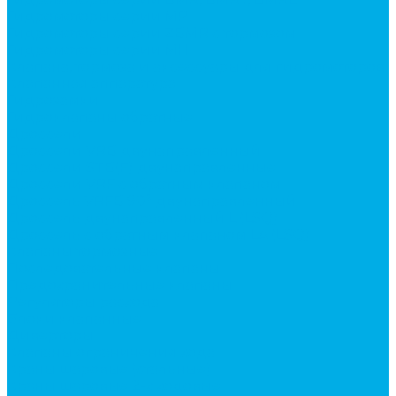
Гидромоторы серии MP
Гидромоторы серии ZBMR с тормозом
Гидромоторы серии МH
Клапана, тормоза и аксессуары для гидромоторов
Клапанная аппаратура
Гидрозамки
Гидроклапаны обратные
Дроссели
Дроссели VRB двунаправленный
Дроссели STB(F) двунаправленные
Дроссели VRF с обратным клапаном
Дроссель VRFB 90° двунаправленный
Дроссель двунаправленный L (LSQ)
Дроссель с обратным клапаном LA (LSQ)
Клапаны тормозные
Последовательные клапаны
Предохранительные клапаны
Регуляторы расхода
Блоки клапанные
Диверторы
Клапаны ограничения хода
Краны шаровые (стальные)
Краны шаровые 2-х ходовые