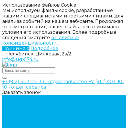
Использование файлов Cookie
Мы используем файлы cookie, разработанные
нашими специалистами и третьими лицами, для
анализа событий на нашем веб-сайте. Продолжая
просмотр страниц нашего сайта, вы принимаете
условия его использования. Более подробные
сведения смотрите
в Политике
конфиденциальности
.
Принимаю
Подробнее
г. Челябинск, Цинковая, 2а/2
info@ugk174.ru
+7 (912) 403-22-33 - отдел запчастей
+7 (912) 403-10-
10 - отдел сервиса
Заказать звонок
Каталог товаров
Аксессуары для управления
гидрораспределителем
Джойстики для гидравлических
распределителей
Запчасти для гидрораспределителя