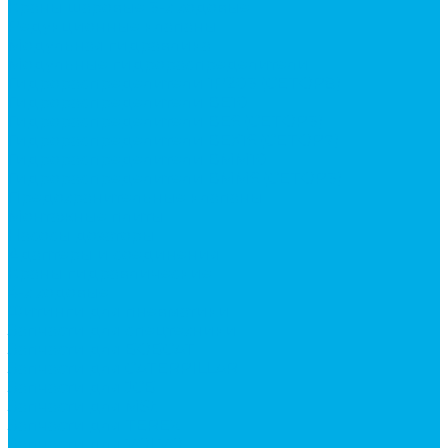
Краны шаровые 3-х ходовые
Редукционные клапаны
Модульная гидравлика
Модульные гидрораспределители
Гидрораспределители 1Р203 (CETOP8)
Гидрораспределители ВЕ10
Гидрораспределители ВЕ6 (CETOP3)
Гидрораспределители ВЕХ16 (CETOP7)
Гидрораспределители ВММ10
Гидрораспределители ВММ6 (CETOP3)
Предохранительные клапаны
Монтажные плиты
Насосы дозаторы
Адаптеры и соединения
Краны гидравлические
4-х ходовые
Фитинги для пневматики
Запчасти для спецтехники
Запчасти для BOBCAT
Запчасти для CATERPILLAR
Запчасти для JCB
Запчасти для MSt
Запчасти для TEREX
Запчасти для VOLVO