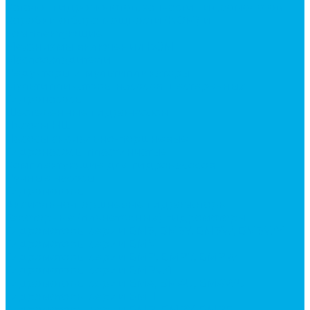
Каталог гидромолотов, запчасти гидромолотов
Коробки отбора мощности (КОМ) и
комплектующие
Механизмы включения КОМ
Маслоохладители
Редукторы и мультипликаторы
Мультипликаторы насосов шестеренных
Гидронасосы
Шестеренные гидронасосы
Насосы НШ
Насосы аксиально-поршневые
Гидронасосы пластинчатые
Комплектующие для гидронасосов
Ручные насосы
Гидромоторы
Аксиально-поршневые гидромоторы
Героторные (планетарные) гидромоторы
Гидромоторы серии BM3, BM3Y, BM3W, BM3WY
Гидромоторы серии BMM
Гидромоторы серии BMP, BMPY, BMPW
Гидромоторы серии BMRW1
Гидромоторы серии BМ4, BM4U, BМ4WU
Гидромоторы серии BМH
Гидромоторы серии BМR, BMRY, BМRE