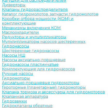
Катушки для распределителей
Диверторы
Клапаны гидрораспределителя
Каталог гидромолотов, запчасти гидромолотов
Коробки отбора мощности (КОМ) и
комплектующие
Механизмы включения КОМ
Маслоохладители
Редукторы и мультипликаторы
Мультипликаторы насосов шестеренных
Гидронасосы
Шестеренные гидронасосы
Насосы НШ
Насосы аксиально-поршневые
Гидронасосы пластинчатые
Комплектующие для гидронасосов
Ручные насосы
Гидромоторы
Аксиально-поршневые гидромоторы
Героторные (планетарные) гидромоторы
Клапана, тормоза и аксессуары для гидромоторов
Клапанная аппаратура
Гидрозамки
Гидроклапаны обратные