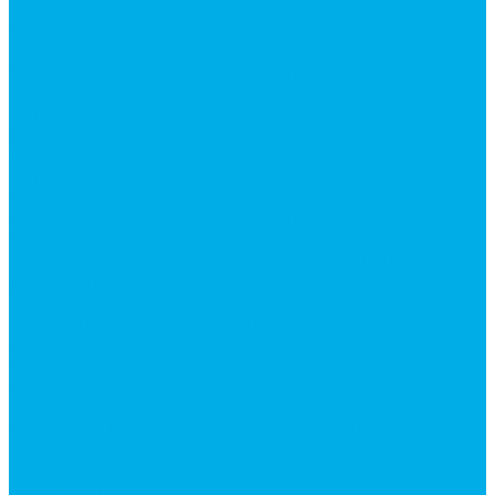
Ручки управления гидрораспределителем
Гидроцилиндры
Гидроцилиндры для автогрейдеров
Гидроцилиндры для автокранов
Гидроцилиндры для бульдозеров
Фильтры
Магистральные фильтры
Сливные фильтры
Напорные фильтры
Гидрораспределители
Моноблочные распределители
Гидрораспределители секционные
Гидрораспределитель с электромагнитным
управлением
Каталог гидромолотов, запчасти гидромолотов
Коробки отбора мощности (КОМ) и
комплектующие
Механизмы включения КОМ
Маслоохладители
Редукторы и мультипликаторы
Мультипликаторы насосов шестеренных
Гидронасосы
Шестеренные гидронасосы
Насосы НШ