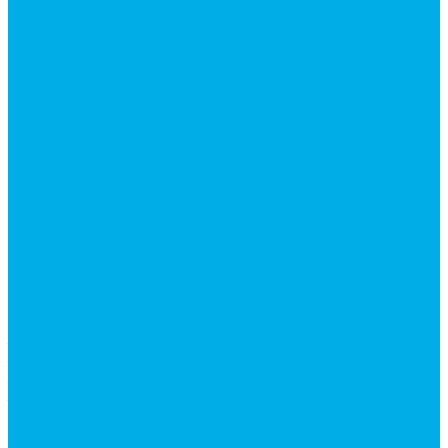
Насосы аксиально-поршневые
Гидромоторы
Аксиально-поршневые гидромоторы
Героторные (планетарные) гидромоторы
Клапана, тормоза и аксессуары для гидромоторов
Клапанная аппаратура
Гидрозамки
Гидроклапаны обратные
Дроссели
Модульная гидравлика
Модульные гидрораспределители
Предохранительные клапаны
Монтажные плиты
Насосы дозаторы
Адаптеры и соединения
Краны гидравлические
Фитинги для пневматики
Запчасти для спецтехники
Запчасти для BOBCAT
Запчасти для CATERPILLAR
Запчасти для JCB
Наши услуги
Изготовление гидроцилиндров