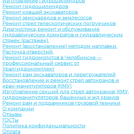
Изготовление гидроцилиндров
Ремонт гидроцилиндров
Ремонт ковшей экскаваторов
Ремонт земснарядов и землесосов
Ремонт стрел телескопических погрузчиков
Диагностика, ремонт и обслуживание
гидравлических домкратов и гидравлических
стяжек (растяжек).
Ремонт (восстановление) методом наплавки.
Расточка отверстий.
Ремонт гидромолотов в Челябинске —
профессиональный сервис от
Уралгидрокомплект
Ремонт рам экскаваторов и перегружателей
Восстановление и ремонт стрел автокранов и
кран-манипуляторов (КМУ)
Изготовление секций для стрел автокранов, КМУ,
гидроманипуляторов, башенных и жд кранов
Ремонт рам и подрамников грузовой техники
О компании
Отзывы
ГОСТы
Политика конфиденциальности
Оплата