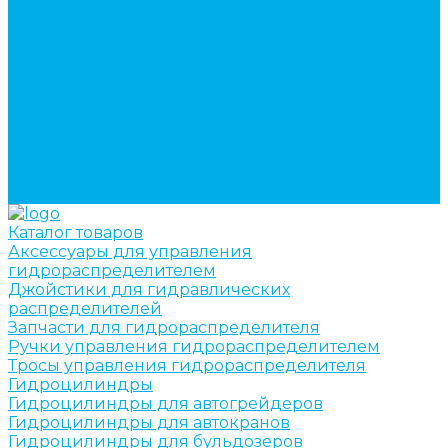
кран-манипуляторов (КМУ)
Изготовление секций для стрел автокранов, КМУ,
гидроманипуляторов, башенных и жд кранов
Ремонт рам и подрамников грузовой техники
О компании
Отзывы
ГОСТы
Политика конфиденциальности
Оплата
Доставка
Контакты
Каталог товаров
Аксессуары для управления
гидрораспределителем
Джойстики для гидравлических
распределителей
Запчасти для гидрораспределителя
Ручки управления гидрораспределителем
Тросы управления гидрораспределителя
Гидроцилиндры
Гидроцилиндры для автогрейдеров
Гидроцилиндры для автокранов
Гидроцилиндры для бульдозеров