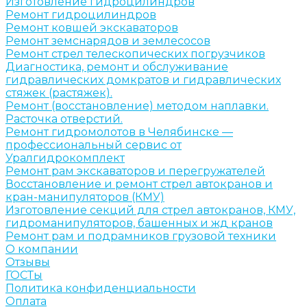
Изготовление гидроцилиндров
Ремонт гидроцилиндров
Ремонт ковшей экскаваторов
Ремонт земснарядов и землесосов
Ремонт стрел телескопических погрузчиков
Диагностика, ремонт и обслуживание
гидравлических домкратов и гидравлических
стяжек (растяжек).
Ремонт (восстановление) методом наплавки.
Расточка отверстий.
Ремонт гидромолотов в Челябинске —
профессиональный сервис от
Уралгидрокомплект
Ремонт рам экскаваторов и перегружателей
Восстановление и ремонт стрел автокранов и
кран-манипуляторов (КМУ)
Изготовление секций для стрел автокранов, КМУ,
гидроманипуляторов, башенных и жд кранов
Ремонт рам и подрамников грузовой техники
О компании
Отзывы
ГОСТы
Политика конфиденциальности
Оплата