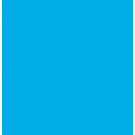
Каталог гидромолотов, запчасти гидромолотов
Коробки отбора мощности (КОМ) и
комплектующие
Механизмы включения КОМ
Маслоохладители
Редукторы и мультипликаторы
Мультипликаторы насосов шестеренных
Гидронасосы
Шестеренные гидронасосы
Насосы НШ
Насосы аксиально-поршневые
Гидронасосы пластинчатые
Комплектующие для гидронасосов
Ручные насосы
Гидромоторы
Аксиально-поршневые гидромоторы
Героторные (планетарные) гидромоторы
Гидромоторы серии BM3, BM3Y, BM3W, BM3WY
Гидромоторы серии BMM
Гидромоторы серии BMP, BMPY, BMPW
Гидромоторы серии BMRW1
Гидромоторы серии BМ4, BM4U, BМ4WU
Гидромоторы серии BМH
Гидромоторы серии BМR, BMRY, BМRE