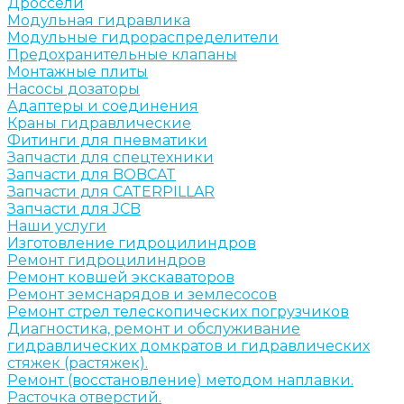
Дроссели
Модульная гидравлика
Модульные гидрораспределители
Предохранительные клапаны
Монтажные плиты
Насосы дозаторы
Адаптеры и соединения
Краны гидравлические
Фитинги для пневматики
Запчасти для спецтехники
Запчасти для BOBCAT
Запчасти для CATERPILLAR
Запчасти для JCB
Наши услуги
Изготовление гидроцилиндров
Ремонт гидроцилиндров
Ремонт ковшей экскаваторов
Ремонт земснарядов и землесосов
Ремонт стрел телескопических погрузчиков
Диагностика, ремонт и обслуживание
гидравлических домкратов и гидравлических
стяжек (растяжек).
Ремонт (восстановление) методом наплавки.
Расточка отверстий.