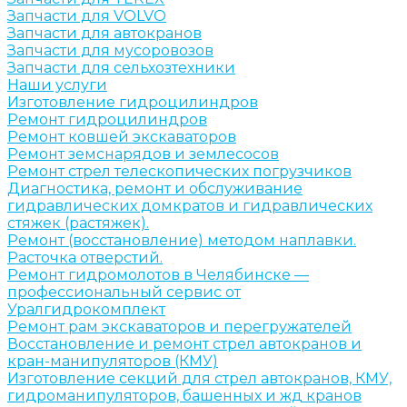
Запчасти для VOLVO
Запчасти для автокранов
Запчасти для мусоровозов
Запчасти для сельхозтехники
Наши услуги
Изготовление гидроцилиндров
Ремонт гидроцилиндров
Ремонт ковшей экскаваторов
Ремонт земснарядов и землесосов
Ремонт стрел телескопических погрузчиков
Диагностика, ремонт и обслуживание
гидравлических домкратов и гидравлических
стяжек (растяжек).
Ремонт (восстановление) методом наплавки.
Расточка отверстий.
Ремонт гидромолотов в Челябинске —
профессиональный сервис от
Уралгидрокомплект
Ремонт рам экскаваторов и перегружателей
Восстановление и ремонт стрел автокранов и
кран-манипуляторов (КМУ)
Изготовление секций для стрел автокранов, КМУ,
гидроманипуляторов, башенных и жд кранов