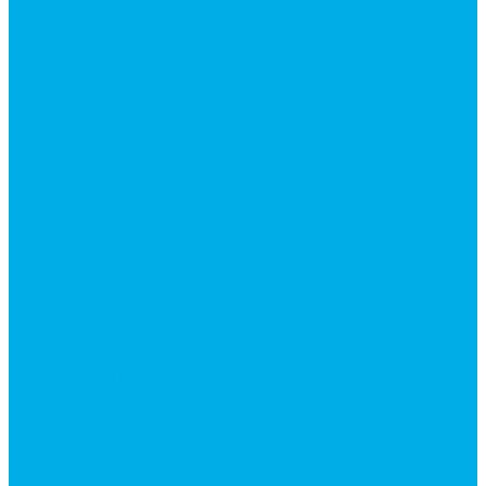
Ремонт гидроцилиндров
Ремонт ковшей экскаваторов
Ремонт земснарядов и землесосов
Ремонт стрел телескопических погрузчиков
Диагностика, ремонт и обслуживание
гидравлических домкратов и гидравлических
стяжек (растяжек).
Ремонт (восстановление) методом наплавки.
Расточка отверстий.
Ремонт гидромолотов в Челябинске —
профессиональный сервис от
Уралгидрокомплект
Ремонт рам экскаваторов и перегружателей
Восстановление и ремонт стрел автокранов и
кран-манипуляторов (КМУ)
Изготовление секций для стрел автокранов, КМУ,
гидроманипуляторов, башенных и жд кранов
Ремонт рам и подрамников грузовой техники
О компании
Отзывы
ГОСТы
Политика конфиденциальности
Оплата
Доставка