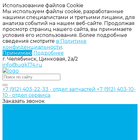
Использование файлов Cookie
Мы используем файлы cookie, разработанные
нашими специалистами и третьими лицами, для
анализа событий на нашем веб-сайте. Продолжая
просмотр страниц нашего сайта, вы принимаете
условия его использования. Более подробные
сведения смотрите
в Политике
конфиденциальности
.
Принимаю
Подробнее
г. Челябинск, Цинковая, 2а/2
info@ugk174.ru
+7 (912) 403-22-33 - отдел запчастей
+7 (912) 403-10-
10 - отдел сервиса
Заказать звонок
Каталог товаров
Аксессуары для управления
гидрораспределителем
Джойстики для гидравлических
распределителей
Запчасти для гидрораспределителя