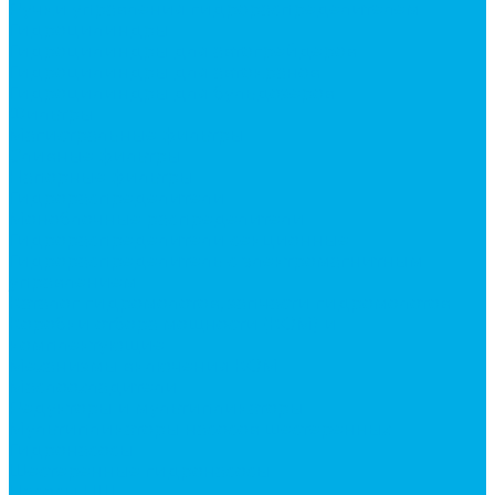
Ручки управления гидрораспределителем
Гидроцилиндры
Гидроцилиндры для автогрейдеров
Гидроцилиндры для автокранов
Гидроцилиндры для бульдозеров
Фильтры
Магистральные фильтры
Сливные фильтры
Напорные фильтры
Гидрораспределители
Моноблочные распределители
Гидрораспределители секционные
Гидрораспределитель с электромагнитным
управлением
Каталог гидромолотов, запчасти гидромолотов
Коробки отбора мощности (КОМ) и
комплектующие
Механизмы включения КОМ
Маслоохладители
Редукторы и мультипликаторы
Мультипликаторы насосов шестеренных
Гидронасосы
Шестеренные гидронасосы
Насосы НШ