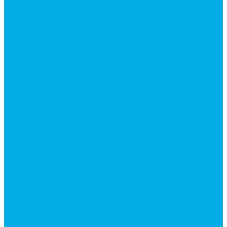
Краны шаровые 3-х ходовые
Редукционные клапаны
Модульная гидравлика
Модульные гидрораспределители
Гидрораспределители 1Р203 (CETOP8)
Гидрораспределители ВЕ10
Гидрораспределители ВЕ6 (CETOP3)
Гидрораспределители ВЕХ16 (CETOP7)
Гидрораспределители ВММ10
Гидрораспределители ВММ6 (CETOP3)
Предохранительные клапаны
Монтажные плиты
Насосы дозаторы
Адаптеры и соединения
Краны гидравлические
4-х ходовые
Фитинги для пневматики
Запчасти для спецтехники
Запчасти для BOBCAT
Запчасти для CATERPILLAR
Запчасти для JCB
Запчасти для MSt
Запчасти для TEREX
Запчасти для VOLVO