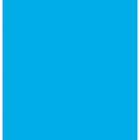
Гидроцилиндры Volvo
Гидроцилиндры для катков
Гидроцилиндры для коммунальной техники
Гидроцилиндры для манипуляторов
Гидроцилиндры для погрузчиков
Гидроцилиндры для прицепов и самосвалов
Гидроцилиндры для тракторов и сельхозтехники
Гидроцилиндры для экскаваторов
Фильтры
Магистральные фильтры
Сливные фильтры
Напорные фильтры
Всасывающие фильтры
Сливные фильтры - производство Китай
Фильтры очистки масла
Гидрораспределители
Моноблочные распределители
Гидрораспределители секционные
Гидрораспределитель с электромагнитным
управлением
Распределители тракторные
Катушки для распределителей
Диверторы
Клапаны гидрораспределителя