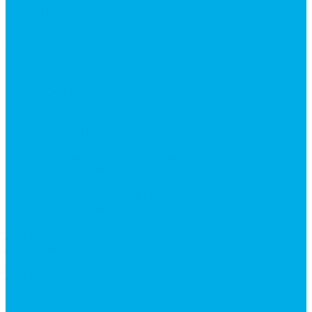
Насосы аксиально-поршневые
Гидромоторы
Аксиально-поршневые гидромоторы
Героторные (планетарные) гидромоторы
Клапана, тормоза и аксессуары для гидромоторов
Клапанная аппаратура
Гидрозамки
Гидроклапаны обратные
Дроссели
Модульная гидравлика
Модульные гидрораспределители
Предохранительные клапаны
Монтажные плиты
Насосы дозаторы
Адаптеры и соединения
Краны гидравлические
Фитинги для пневматики
Запчасти для спецтехники
Запчасти для BOBCAT
Запчасти для CATERPILLAR
Запчасти для JCB
Наши услуги
Изготовление гидроцилиндров