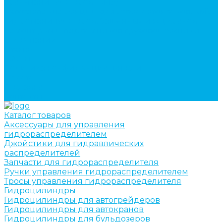
кран-манипуляторов (КМУ)
Изготовление секций для стрел автокранов, КМУ,
гидроманипуляторов, башенных и жд кранов
Ремонт рам и подрамников грузовой техники
О компании
Отзывы
ГОСТы
Политика конфиденциальности
Оплата
Доставка
Контакты
Каталог товаров
Аксессуары для управления
гидрораспределителем
Джойстики для гидравлических
распределителей
Запчасти для гидрораспределителя
Ручки управления гидрораспределителем
Тросы управления гидрораспределителя
Гидроцилиндры
Гидроцилиндры для автогрейдеров
Гидроцилиндры для автокранов
Гидроцилиндры для бульдозеров