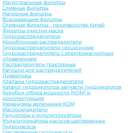
Магистральные фильтры
Сливные фильтры
Напорные фильтры
Всасывающие фильтры
Сливные фильтры - производство Китай
Фильтры очистки масла
Гидрораспределители
Моноблочные распределители
Гидрораспределители секционные
Гидрораспределитель с электромагнитным
управлением
Распределители тракторные
Катушки для распределителей
Диверторы
Клапаны гидрораспределителя
Каталог гидромолотов, запчасти гидромолотов
Коробки отбора мощности (КОМ) и
комплектующие
Механизмы включения КОМ
Маслоохладители
Редукторы и мультипликаторы
Мультипликаторы насосов шестеренных
Гидронасосы
Шестеренные гидронасосы