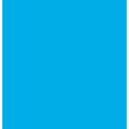
Контакты
...
Каталог товаров
Аксессуары для управления
гидрораспределителем
Джойстики для гидравлических
распределителей
Запчасти для гидрораспределителя
Ручки управления гидрораспределителем
Тросы управления гидрораспределителя
Гидроцилиндры
Гидроцилиндры для автогрейдеров
Гидроцилиндры для автокранов
Гидроцилиндры для бульдозеров
Гидроцилиндры для буровой техники
Гидроцилиндры для гидроподъемников
Гидроцилиндры для импортной спецтехники
Гидроцилиндры Caterpillar
Гидроцилиндры Doosan
Гидроцилиндры Hitachi
Гидроцилиндры Hyundai
Гидроцилиндры JCB
Гидроцилиндры Komatsu