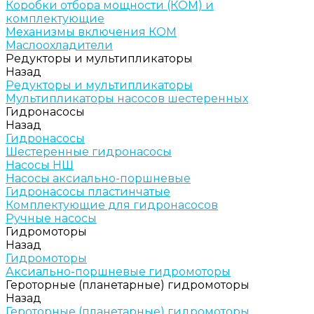
Коробки отбора мощности (КОМ) и
комплектующие
Механизмы включения КОМ
Маслоохладители
Редукторы и мультипликаторы
Назад
Редукторы и мультипликаторы
Мультипликаторы насосов шестеренных
Гидронасосы
Назад
Гидронасосы
Шестеренные гидронасосы
Насосы НШ
Насосы аксиально-поршневые
Гидронасосы пластинчатые
Комплектующие для гидронасосов
Ручные насосы
Гидромоторы
Назад
Гидромоторы
Аксиально-поршневые гидромоторы
Героторные (планетарные) гидромоторы
Назад
Героторные (планетарные) гидромоторы