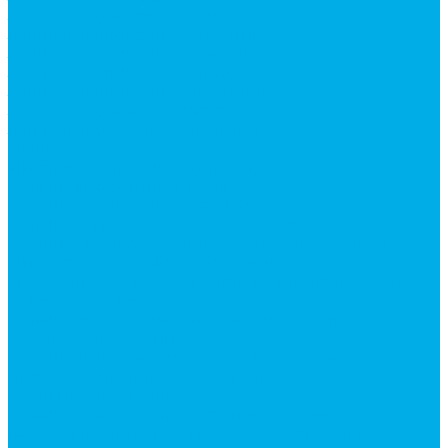
Запчасти для автокранов
Запчасти автокран Галичанин
Запчасти автокран Ивановец
Запчасти автокран Клинцы
Запчасти автокран Челябинец
Запчасти для мусоровозов
Запчасти для сельхозтехники
Наши услуги
Изготовление гидроцилиндров
Ремонт гидроцилиндров
Ремонт ковшей экскаваторов
Ремонт земснарядов и землесосов
Ремонт стрел телескопических погрузчиков
Диагностика, ремонт и обслуживание
гидравлических домкратов и гидравлических
стяжек (растяжек).
Ремонт (восстановление) методом наплавки.
Расточка отверстий.
Ремонт гидромолотов в Челябинске —
профессиональный сервис от
Уралгидрокомплект
Ремонт рам экскаваторов и перегружателей
Восстановление и ремонт стрел автокранов и