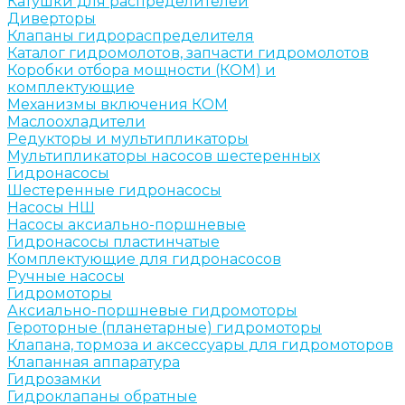
Катушки для распределителей
Диверторы
Клапаны гидрораспределителя
Каталог гидромолотов, запчасти гидромолотов
Коробки отбора мощности (КОМ) и
комплектующие
Механизмы включения КОМ
Маслоохладители
Редукторы и мультипликаторы
Мультипликаторы насосов шестеренных
Гидронасосы
Шестеренные гидронасосы
Насосы НШ
Насосы аксиально-поршневые
Гидронасосы пластинчатые
Комплектующие для гидронасосов
Ручные насосы
Гидромоторы
Аксиально-поршневые гидромоторы
Героторные (планетарные) гидромоторы
Клапана, тормоза и аксессуары для гидромоторов
Клапанная аппаратура
Гидрозамки
Гидроклапаны обратные