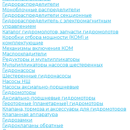
Гидрораспределители
Моноблочные распределители
Гидрораспределители секционные
Гидрораспределитель с электромагнитным
управлением
Каталог гидромолотов, запчасти гидромолотов
Коробки отбора мощности (КОМ) и
комплектующие
Механизмы включения КОМ
Маслоохладители
Редукторы и мультипликаторы
Мультипликаторы насосов шестеренных
Гидронасосы
Шестеренные гидронасосы
Насосы НШ
Насосы аксиально-поршневые
Гидромоторы
Аксиально-поршневые гидромоторы
Героторные (планетарные) гидромоторы
Клапана, тормоза и аксессуары для гидромоторов
Клапанная аппаратура
Гидрозамки
Гидроклапаны обратные