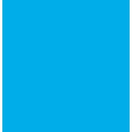
Гидромоторы серии MP
Гидромоторы серии ZBMR с тормозом
Гидромоторы серии МH
Клапана, тормоза и аксессуары для гидромоторов
Клапанная аппаратура
Гидрозамки
Гидроклапаны обратные
Дроссели
Дроссели VRB двунаправленный
Дроссели STB(F) двунаправленные
Дроссели VRF с обратным клапаном
Дроссель VRFB 90° двунаправленный
Дроссель двунаправленный L (LSQ)
Дроссель с обратным клапаном LA (LSQ)
Клапаны тормозные
Последовательные клапаны
Предохранительные клапаны
Регуляторы расхода
Блоки клапанные
Диверторы
Клапаны ограничения хода
Краны шаровые (стальные)
Краны шаровые 2-х ходовые