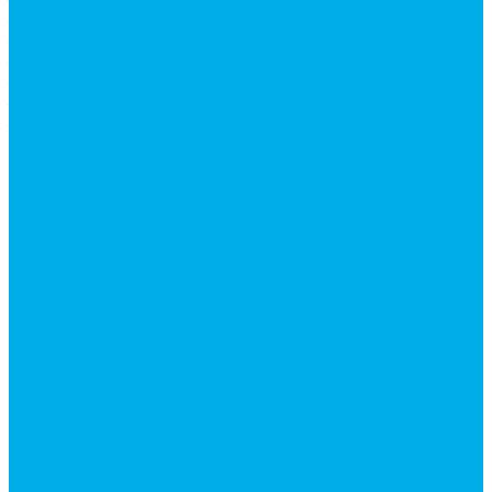
Запчасти автокран Галичанин
Запчасти автокран Ивановец
Запчасти автокран Клинцы
Запчасти автокран Челябинец
Запчасти для мусоровозов
Запчасти для сельхозтехники
Наши услуги
Изготовление гидроцилиндров
Ремонт гидроцилиндров
Ремонт ковшей экскаваторов
Ремонт земснарядов и землесосов
Ремонт стрел телескопических погрузчиков
Диагностика, ремонт и обслуживание
гидравлических домкратов и гидравлических
стяжек (растяжек).
Ремонт (восстановление) методом наплавки.
Расточка отверстий.
Ремонт гидромолотов в Челябинске —
профессиональный сервис от
Уралгидрокомплект
Ремонт рам экскаваторов и перегружателей
Восстановление и ремонт стрел автокранов и
кран-манипуляторов (КМУ)