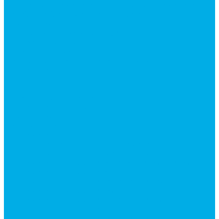
Каталог гидромолотов, запчасти гидромолотов
Коробки отбора мощности (КОМ) и
комплектующие
Механизмы включения КОМ
Маслоохладители
Редукторы и мультипликаторы
Мультипликаторы насосов шестеренных
Гидронасосы
Шестеренные гидронасосы
Насосы НШ
Насосы аксиально-поршневые
Гидронасосы пластинчатые
Комплектующие для гидронасосов
Ручные насосы
Гидромоторы
Аксиально-поршневые гидромоторы
Героторные (планетарные) гидромоторы
Гидромоторы серии BM3, BM3Y, BM3W, BM3WY
Гидромоторы серии BMM
Гидромоторы серии BMP, BMPY, BMPW
Гидромоторы серии BMRW1
Гидромоторы серии BМ4, BM4U, BМ4WU
Гидромоторы серии BМH
Гидромоторы серии BМR, BMRY, BМRE