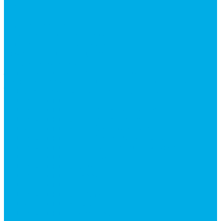
Контакты
...
Каталог товаров
Аксессуары для управления
гидрораспределителем
Джойстики для гидравлических
распределителей
Запчасти для гидрораспределителя
Ручки управления гидрораспределителем
Тросы управления гидрораспределителя
Гидроцилиндры
Гидроцилиндры для автогрейдеров
Гидроцилиндры для автокранов
Гидроцилиндры для бульдозеров
Гидроцилиндры для буровой техники
Гидроцилиндры для гидроподъемников
Гидроцилиндры для импортной спецтехники
Гидроцилиндры Caterpillar
Гидроцилиндры Doosan
Гидроцилиндры Hitachi
Гидроцилиндры Hyundai
Гидроцилиндры JCB
Гидроцилиндры Komatsu