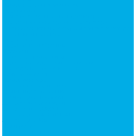
Насосы аксиально-поршневые
Гидромоторы
Аксиально-поршневые гидромоторы
Героторные (планетарные) гидромоторы
Клапана, тормоза и аксессуары для гидромоторов
Клапанная аппаратура
Гидрозамки
Гидроклапаны обратные
Дроссели
Модульная гидравлика
Модульные гидрораспределители
Предохранительные клапаны
Монтажные плиты
Насосы дозаторы
Адаптеры и соединения
Краны гидравлические
Фитинги для пневматики
Запчасти для спецтехники
Запчасти для BOBCAT
Запчасти для CATERPILLAR
Запчасти для JCB
Наши услуги
Изготовление гидроцилиндров