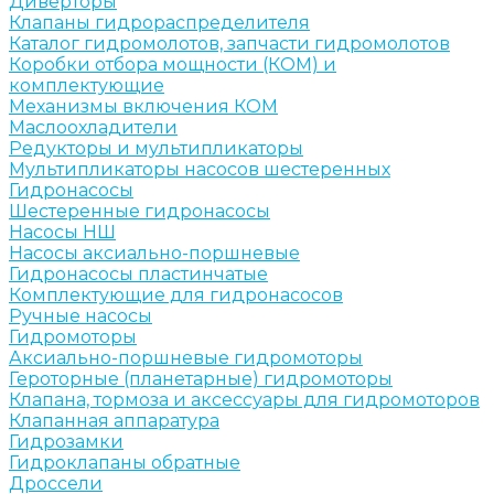
Диверторы
Клапаны гидрораспределителя
Каталог гидромолотов, запчасти гидромолотов
Коробки отбора мощности (КОМ) и
комплектующие
Механизмы включения КОМ
Маслоохладители
Редукторы и мультипликаторы
Мультипликаторы насосов шестеренных
Гидронасосы
Шестеренные гидронасосы
Насосы НШ
Насосы аксиально-поршневые
Гидронасосы пластинчатые
Комплектующие для гидронасосов
Ручные насосы
Гидромоторы
Аксиально-поршневые гидромоторы
Героторные (планетарные) гидромоторы
Клапана, тормоза и аксессуары для гидромоторов
Клапанная аппаратура
Гидрозамки
Гидроклапаны обратные
Дроссели