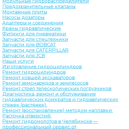
Модульные гидрораспределители
Предохранительные клапаны
Монтажные плиты
Насосы дозаторы
Адаптеры и соединения
Краны гидравлические
Фитинги для пневматики
Запчасти для спецтехники
Запчасти для BOBCAT
Запчасти для CATERPILLAR
Запчасти для JCB
Наши услуги
Изготовление гидроцилиндров
Ремонт гидроцилиндров
Ремонт ковшей экскаваторов
Ремонт земснарядов и землесосов
Ремонт стрел телескопических погрузчиков
Диагностика, ремонт и обслуживание
гидравлических домкратов и гидравлических
стяжек (растяжек).
Ремонт (восстановление) методом наплавки.
Расточка отверстий.
Ремонт гидромолотов в Челябинске —
профессиональный сервис от