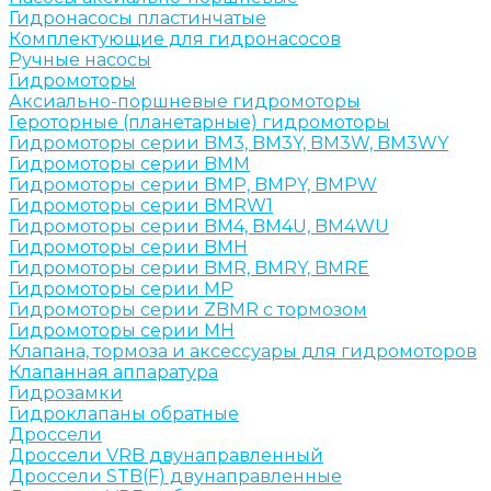
Гидронасосы пластинчатые
Комплектующие для гидронасосов
Ручные насосы
Гидромоторы
Аксиально-поршневые гидромоторы
Героторные (планетарные) гидромоторы
Гидромоторы серии BM3, BM3Y, BM3W, BM3WY
Гидромоторы серии BMM
Гидромоторы серии BMP, BMPY, BMPW
Гидромоторы серии BMRW1
Гидромоторы серии BМ4, BM4U, BМ4WU
Гидромоторы серии BМH
Гидромоторы серии BМR, BMRY, BМRE
Гидромоторы серии MP
Гидромоторы серии ZBMR с тормозом
Гидромоторы серии МH
Клапана, тормоза и аксессуары для гидромоторов
Клапанная аппаратура
Гидрозамки
Гидроклапаны обратные
Дроссели
Дроссели VRB двунаправленный
Дроссели STB(F) двунаправленные