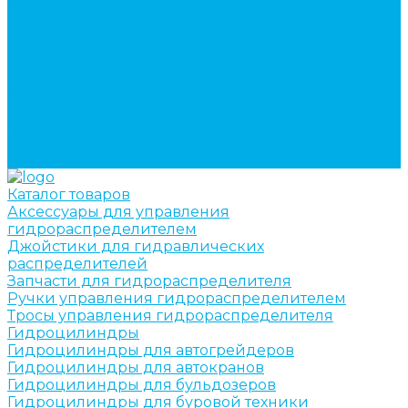
Изготовление секций для стрел автокранов, КМУ,
гидроманипуляторов, башенных и жд кранов
Ремонт рам и подрамников грузовой техники
О компании
Отзывы
ГОСТы
Политика конфиденциальности
Оплата
Доставка
Контакты
Каталог товаров
Аксессуары для управления
гидрораспределителем
Джойстики для гидравлических
распределителей
Запчасти для гидрораспределителя
Ручки управления гидрораспределителем
Тросы управления гидрораспределителя
Гидроцилиндры
Гидроцилиндры для автогрейдеров
Гидроцилиндры для автокранов
Гидроцилиндры для бульдозеров
Гидроцилиндры для буровой техники