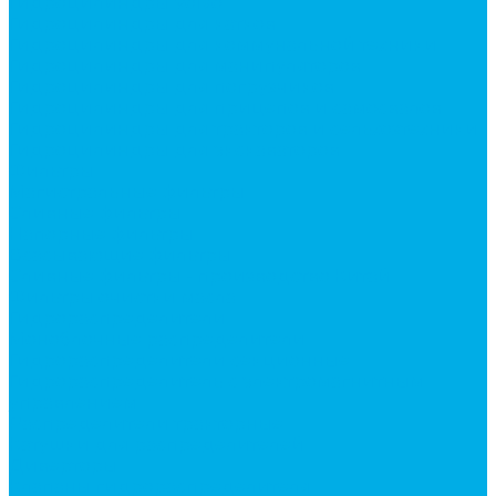
Гидроцилиндры Volvo
Гидроцилиндры для катков
Гидроцилиндры для коммунальной техники
Гидроцилиндры для манипуляторов
Гидроцилиндры для погрузчиков
Гидроцилиндры для прицепов и самосвалов
Гидроцилиндры для тракторов и сельхозтехники
Гидроцилиндры для экскаваторов
Фильтры
Магистральные фильтры
Сливные фильтры
Напорные фильтры
Всасывающие фильтры
Сливные фильтры - производство Китай
Фильтры очистки масла
Гидрораспределители
Моноблочные распределители
Гидрораспределители секционные
Гидрораспределитель с электромагнитным
управлением
Распределители тракторные
Катушки для распределителей
Диверторы
Клапаны гидрораспределителя