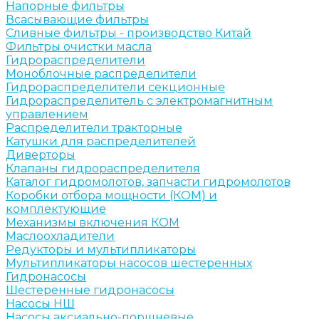
Напорные фильтры
Всасывающие фильтры
Сливные фильтры - производство Китай
Фильтры очистки масла
Гидрораспределители
Моноблочные распределители
Гидрораспределители секционные
Гидрораспределитель с электромагнитным
управлением
Распределители тракторные
Катушки для распределителей
Диверторы
Клапаны гидрораспределителя
Каталог гидромолотов, запчасти гидромолотов
Коробки отбора мощности (КОМ) и
комплектующие
Механизмы включения КОМ
Маслоохладители
Редукторы и мультипликаторы
Мультипликаторы насосов шестеренных
Гидронасосы
Шестеренные гидронасосы
Насосы НШ
Насосы аксиально-поршневые