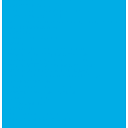
Гидромоторы серии MP
Гидромоторы серии ZBMR с тормозом
Гидромоторы серии МH
Клапана, тормоза и аксессуары для гидромоторов
Клапанная аппаратура
Гидрозамки
Гидроклапаны обратные
Дроссели
Дроссели VRB двунаправленный
Дроссели STB(F) двунаправленные
Дроссели VRF с обратным клапаном
Дроссель VRFB 90° двунаправленный
Дроссель двунаправленный L (LSQ)
Дроссель с обратным клапаном LA (LSQ)
Клапаны тормозные
Последовательные клапаны
Предохранительные клапаны
Регуляторы расхода
Блоки клапанные
Диверторы
Краны шаровые (стальные)
Краны шаровые 2-х ходовые
Краны шаровые 3-х ходовые