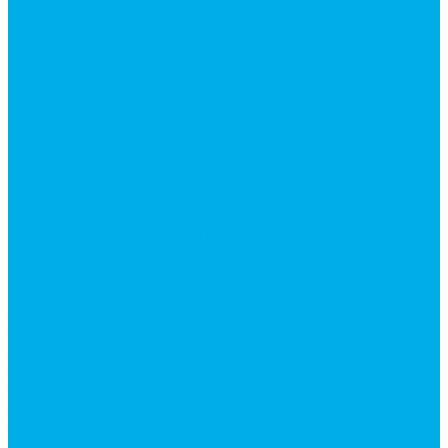
Редукционные клапаны
Модульная гидравлика
Модульные гидрораспределители
Гидрораспределители 1Р203 (CETOP8)
Гидрораспределители ВЕ10
Гидрораспределители ВЕ6 (CETOP3)
Гидрораспределители ВЕХ16 (CETOP7)
Гидрораспределители ВММ10
Гидрораспределители ВММ6 (CETOP3)
Предохранительные клапаны
Монтажные плиты
Насосы дозаторы
Адаптеры и соединения
Краны гидравлические
4-х ходовые
Фитинги для пневматики
Запчасти для спецтехники
Запчасти для BOBCAT
Запчасти для CATERPILLAR
Запчасти для JCB
Запчасти для MSt
Запчасти для TEREX
Запчасти для VOLVO
Запчасти для автокранов