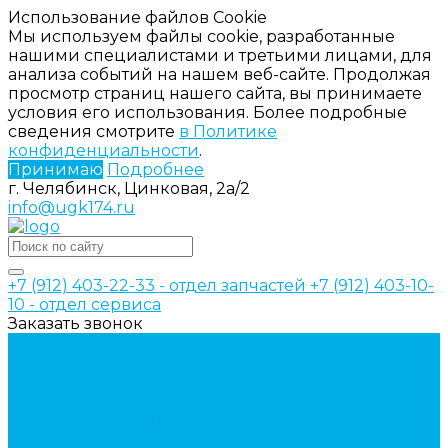
Использование файлов Cookie
Мы используем файлы cookie, разработанные
нашими специалистами и третьими лицами, для
анализа событий на нашем веб-сайте. Продолжая
просмотр страниц нашего сайта, вы принимаете
условия его использования. Более подробные
сведения смотрите
в Политике
конфиденциальности
.
Принимаю
Подробнее
г. Челябинск, Цинковая, 2а/2
info@ugk174.ru
+7 (912) 403-22-33 - отдел запчастей
+7 (912) 403-10-
10 - отдел сервиса
Заказать звонок
Каталог товаров
Аксессуары для управления
гидрораспределителем
Джойстики для гидравлических
распределителей
Запчасти для гидрораспределителя