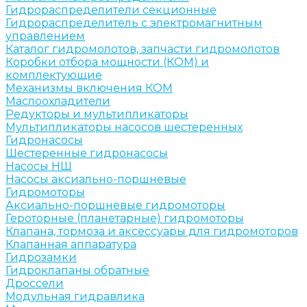
Гидрораспределители секционные
Гидрораспределитель с электромагнитным
управлением
Каталог гидромолотов, запчасти гидромолотов
Коробки отбора мощности (КОМ) и
комплектующие
Механизмы включения КОМ
Маслоохладители
Редукторы и мультипликаторы
Мультипликаторы насосов шестеренных
Гидронасосы
Шестеренные гидронасосы
Насосы НШ
Насосы аксиально-поршневые
Гидромоторы
Аксиально-поршневые гидромоторы
Героторные (планетарные) гидромоторы
Клапана, тормоза и аксессуары для гидромоторов
Клапанная аппаратура
Гидрозамки
Гидроклапаны обратные
Дроссели
Модульная гидравлика