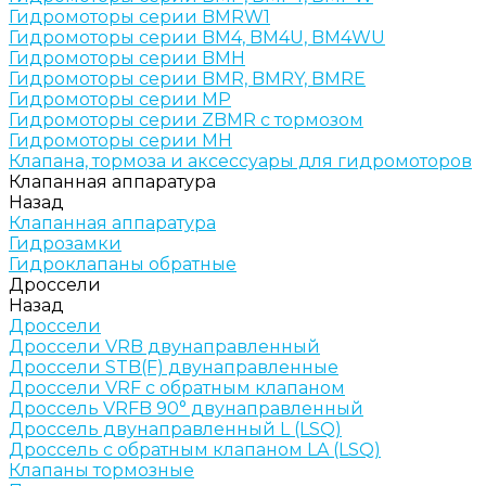
Гидромоторы серии BMRW1
Гидромоторы серии BМ4, BM4U, BМ4WU
Гидромоторы серии BМH
Гидромоторы серии BМR, BMRY, BМRE
Гидромоторы серии MP
Гидромоторы серии ZBMR с тормозом
Гидромоторы серии МH
Клапана, тормоза и аксессуары для гидромоторов
Клапанная аппаратура
Назад
Клапанная аппаратура
Гидрозамки
Гидроклапаны обратные
Дроссели
Назад
Дроссели
Дроссели VRB двунаправленный
Дроссели STB(F) двунаправленные
Дроссели VRF с обратным клапаном
Дроссель VRFB 90° двунаправленный
Дроссель двунаправленный L (LSQ)
Дроссель с обратным клапаном LA (LSQ)
Клапаны тормозные