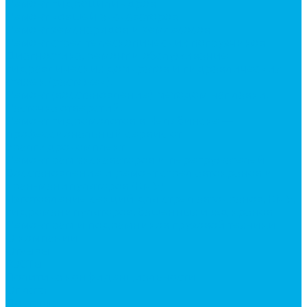
Ремонт гидроцилиндров
Ремонт ковшей экскаваторов
Ремонт земснарядов и землесосов
Ремонт стрел телескопических погрузчиков
Диагностика, ремонт и обслуживание
гидравлических домкратов и гидравлических
стяжек (растяжек).
Ремонт (восстановление) методом наплавки.
Расточка отверстий.
Ремонт гидромолотов в Челябинске —
профессиональный сервис от
Уралгидрокомплект
Ремонт рам экскаваторов и перегружателей
Восстановление и ремонт стрел автокранов и
кран-манипуляторов (КМУ)
Изготовление секций для стрел автокранов, КМУ,
гидроманипуляторов, башенных и жд кранов
Ремонт рам и подрамников грузовой техники
О компании
Отзывы
ГОСТы
Политика конфиденциальности
Оплата
Доставка