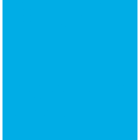
Ручки управления гидрораспределителем
Гидроцилиндры
Гидроцилиндры для автогрейдеров
Гидроцилиндры для автокранов
Гидроцилиндры для бульдозеров
Фильтры
Магистральные фильтры
Сливные фильтры
Напорные фильтры
Гидрораспределители
Моноблочные распределители
Гидрораспределители секционные
Гидрораспределитель с электромагнитным
управлением
Каталог гидромолотов, запчасти гидромолотов
Коробки отбора мощности (КОМ) и
комплектующие
Механизмы включения КОМ
Маслоохладители
Редукторы и мультипликаторы
Мультипликаторы насосов шестеренных
Гидронасосы
Шестеренные гидронасосы
Насосы НШ