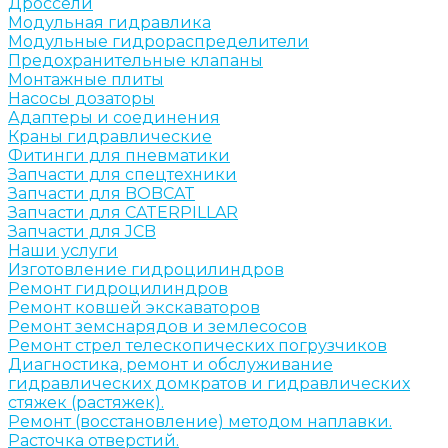
Дроссели
Модульная гидравлика
Модульные гидрораспределители
Предохранительные клапаны
Монтажные плиты
Насосы дозаторы
Адаптеры и соединения
Краны гидравлические
Фитинги для пневматики
Запчасти для спецтехники
Запчасти для BOBCAT
Запчасти для CATERPILLAR
Запчасти для JCB
Наши услуги
Изготовление гидроцилиндров
Ремонт гидроцилиндров
Ремонт ковшей экскаваторов
Ремонт земснарядов и землесосов
Ремонт стрел телескопических погрузчиков
Диагностика, ремонт и обслуживание
гидравлических домкратов и гидравлических
стяжек (растяжек).
Ремонт (восстановление) методом наплавки.
Расточка отверстий.