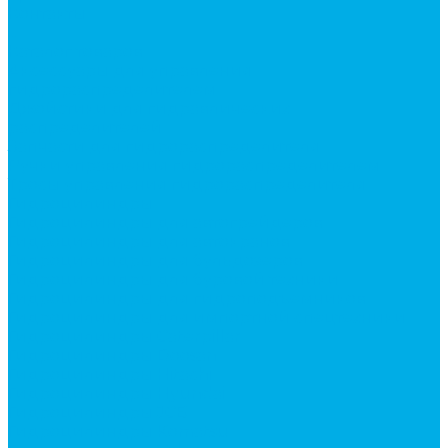
Контакты
...
Каталог товаров
Аксессуары для управления
гидрораспределителем
Джойстики для гидравлических
распределителей
Запчасти для гидрораспределителя
Ручки управления гидрораспределителем
Тросы управления гидрораспределителя
Гидроцилиндры
Гидроцилиндры для автогрейдеров
Гидроцилиндры для автокранов
Гидроцилиндры для бульдозеров
Гидроцилиндры для буровой техники
Гидроцилиндры для гидроподъемников
Гидроцилиндры для импортной спецтехники
Гидроцилиндры Caterpillar
Гидроцилиндры Doosan
Гидроцилиндры Hitachi
Гидроцилиндры Hyundai
Гидроцилиндры JCB
Гидроцилиндры Komatsu