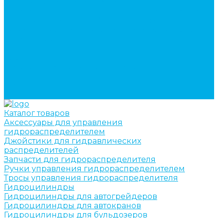
кран-манипуляторов (КМУ)
Изготовление секций для стрел автокранов, КМУ,
гидроманипуляторов, башенных и жд кранов
Ремонт рам и подрамников грузовой техники
О компании
Отзывы
ГОСТы
Политика конфиденциальности
Оплата
Доставка
Контакты
Каталог товаров
Аксессуары для управления
гидрораспределителем
Джойстики для гидравлических
распределителей
Запчасти для гидрораспределителя
Ручки управления гидрораспределителем
Тросы управления гидрораспределителя
Гидроцилиндры
Гидроцилиндры для автогрейдеров
Гидроцилиндры для автокранов
Гидроцилиндры для бульдозеров