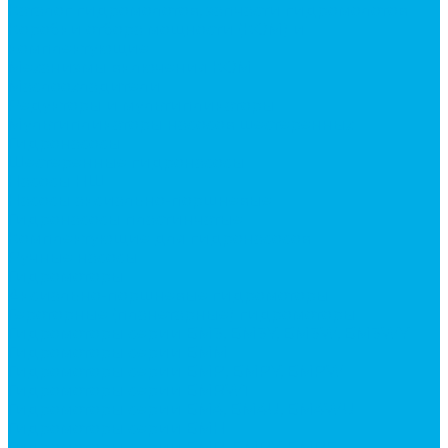
Каталог гидромолотов, запчасти гидромолотов
Коробки отбора мощности (КОМ) и
комплектующие
Механизмы включения КОМ
Маслоохладители
Редукторы и мультипликаторы
Мультипликаторы насосов шестеренных
Гидронасосы
Шестеренные гидронасосы
Насосы НШ
Насосы аксиально-поршневые
Гидронасосы пластинчатые
Комплектующие для гидронасосов
Ручные насосы
Гидромоторы
Аксиально-поршневые гидромоторы
Героторные (планетарные) гидромоторы
Гидромоторы серии BM3, BM3Y, BM3W, BM3WY
Гидромоторы серии BMM
Гидромоторы серии BMP, BMPY, BMPW
Гидромоторы серии BMRW1
Гидромоторы серии BМ4, BM4U, BМ4WU
Гидромоторы серии BМH
Гидромоторы серии BМR, BMRY, BМRE