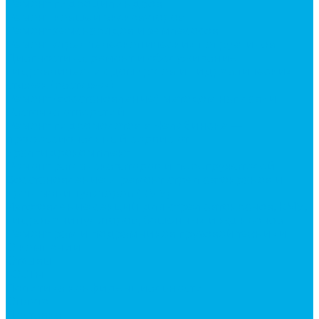
Ремонт гидроцилиндров
Ремонт ковшей экскаваторов
Ремонт земснарядов и землесосов
Ремонт стрел телескопических погрузчиков
Диагностика, ремонт и обслуживание
гидравлических домкратов и гидравлических
стяжек (растяжек).
Ремонт (восстановление) методом наплавки.
Расточка отверстий.
Ремонт гидромолотов в Челябинске —
профессиональный сервис от
Уралгидрокомплект
Ремонт рам экскаваторов и перегружателей
Восстановление и ремонт стрел автокранов и
кран-манипуляторов (КМУ)
Изготовление секций для стрел автокранов, КМУ,
гидроманипуляторов, башенных и жд кранов
Ремонт рам и подрамников грузовой техники
О компании
Отзывы
ГОСТы
Политика конфиденциальности
Оплата
Доставка