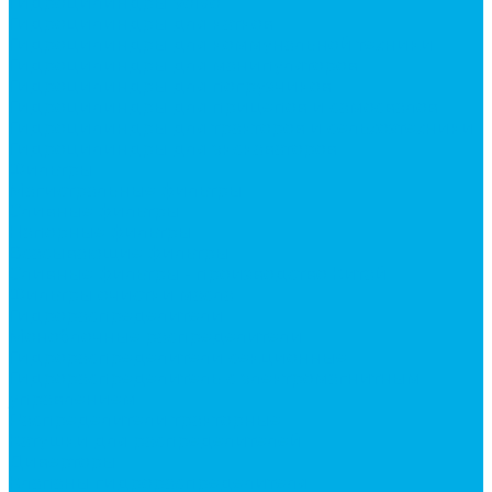
Гидроцилиндры Volvo
Гидроцилиндры для катков
Гидроцилиндры для коммунальной техники
Гидроцилиндры для манипуляторов
Гидроцилиндры для погрузчиков
Гидроцилиндры для прицепов и самосвалов
Гидроцилиндры для тракторов и сельхозтехники
Гидроцилиндры для экскаваторов
Фильтры
Магистральные фильтры
Сливные фильтры
Напорные фильтры
Всасывающие фильтры
Сливные фильтры - производство Китай
Фильтры очистки масла
Гидрораспределители
Моноблочные распределители
Гидрораспределители секционные
Гидрораспределитель с электромагнитным
управлением
Распределители тракторные
Катушки для распределителей
Диверторы
Клапаны гидрораспределителя