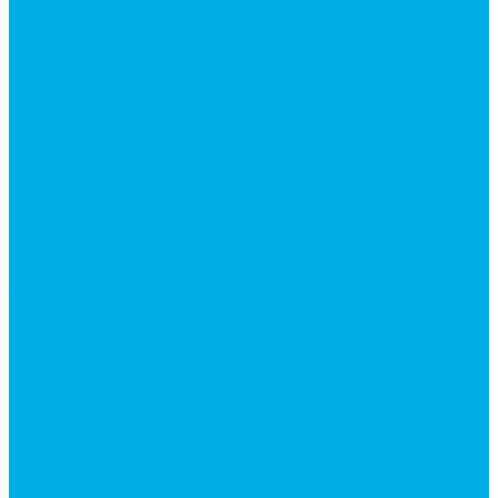
Ручки управления гидрораспределителем
Гидроцилиндры
Гидроцилиндры для автогрейдеров
Гидроцилиндры для автокранов
Гидроцилиндры для бульдозеров
Фильтры
Магистральные фильтры
Сливные фильтры
Напорные фильтры
Гидрораспределители
Моноблочные распределители
Гидрораспределители секционные
Гидрораспределитель с электромагнитным
управлением
Каталог гидромолотов, запчасти гидромолотов
Коробки отбора мощности (КОМ) и
комплектующие
Механизмы включения КОМ
Маслоохладители
Редукторы и мультипликаторы
Мультипликаторы насосов шестеренных
Гидронасосы
Шестеренные гидронасосы
Насосы НШ