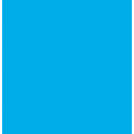
Краны шаровые 3-х ходовые
Редукционные клапаны
Модульная гидравлика
Модульные гидрораспределители
Гидрораспределители 1Р203 (CETOP8)
Гидрораспределители ВЕ10
Гидрораспределители ВЕ6 (CETOP3)
Гидрораспределители ВЕХ16 (CETOP7)
Гидрораспределители ВММ10
Гидрораспределители ВММ6 (CETOP3)
Предохранительные клапаны
Монтажные плиты
Насосы дозаторы
Адаптеры и соединения
Краны гидравлические
4-х ходовые
Фитинги для пневматики
Запчасти для спецтехники
Запчасти для BOBCAT
Запчасти для CATERPILLAR
Запчасти для JCB
Запчасти для MSt
Запчасти для TEREX
Запчасти для VOLVO