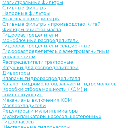
Магистральные фильтры
Сливные фильтры
Напорные фильтры
Всасывающие фильтры
Сливные фильтры - производство Китай
Фильтры очистки масла
Гидрораспределители
Моноблочные распределители
Гидрораспределители секционные
Гидрораспределитель с электромагнитным
управлением
Распределители тракторные
Катушки для распределителей
Диверторы
Клапаны гидрораспределителя
Каталог гидромолотов, запчасти гидромолотов
Коробки отбора мощности (КОМ) и
комплектующие
Механизмы включения КОМ
Маслоохладители
Редукторы и мультипликаторы
Мультипликаторы насосов шестеренных
Гидронасосы
Шестеренные гидронасосы