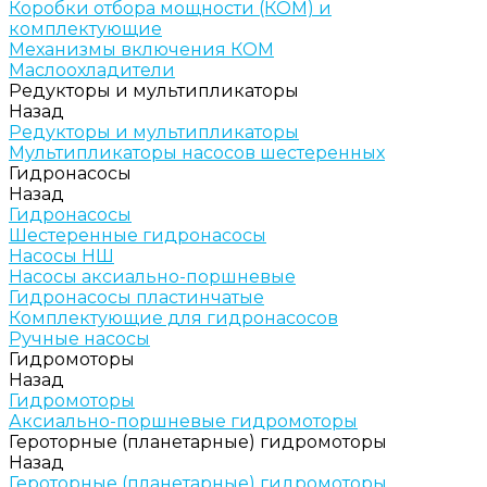
Коробки отбора мощности (КОМ) и
комплектующие
Механизмы включения КОМ
Маслоохладители
Редукторы и мультипликаторы
Назад
Редукторы и мультипликаторы
Мультипликаторы насосов шестеренных
Гидронасосы
Назад
Гидронасосы
Шестеренные гидронасосы
Насосы НШ
Насосы аксиально-поршневые
Гидронасосы пластинчатые
Комплектующие для гидронасосов
Ручные насосы
Гидромоторы
Назад
Гидромоторы
Аксиально-поршневые гидромоторы
Героторные (планетарные) гидромоторы
Назад
Героторные (планетарные) гидромоторы