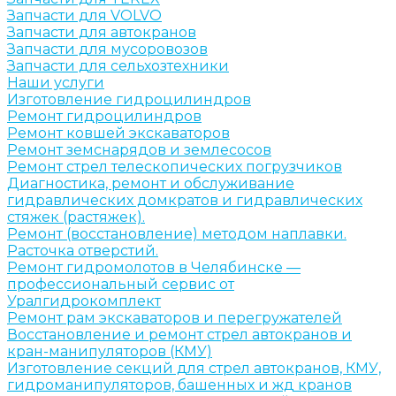
Запчасти для VOLVO
Запчасти для автокранов
Запчасти для мусоровозов
Запчасти для сельхозтехники
Наши услуги
Изготовление гидроцилиндров
Ремонт гидроцилиндров
Ремонт ковшей экскаваторов
Ремонт земснарядов и землесосов
Ремонт стрел телескопических погрузчиков
Диагностика, ремонт и обслуживание
гидравлических домкратов и гидравлических
стяжек (растяжек).
Ремонт (восстановление) методом наплавки.
Расточка отверстий.
Ремонт гидромолотов в Челябинске —
профессиональный сервис от
Уралгидрокомплект
Ремонт рам экскаваторов и перегружателей
Восстановление и ремонт стрел автокранов и
кран-манипуляторов (КМУ)
Изготовление секций для стрел автокранов, КМУ,
гидроманипуляторов, башенных и жд кранов