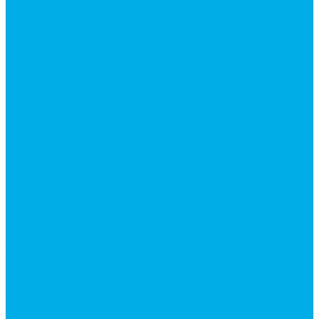
Насосы аксиально-поршневые
Гидромоторы
Аксиально-поршневые гидромоторы
Героторные (планетарные) гидромоторы
Клапана, тормоза и аксессуары для гидромоторов
Клапанная аппаратура
Гидрозамки
Гидроклапаны обратные
Дроссели
Модульная гидравлика
Модульные гидрораспределители
Предохранительные клапаны
Монтажные плиты
Насосы дозаторы
Адаптеры и соединения
Краны гидравлические
Фитинги для пневматики
Запчасти для спецтехники
Запчасти для BOBCAT
Запчасти для CATERPILLAR
Запчасти для JCB
Наши услуги
Изготовление гидроцилиндров