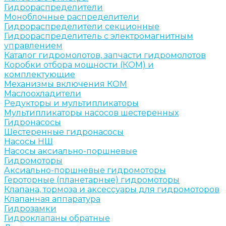
Гидрораспределители
Моноблочные распределители
Гидрораспределители секционные
Гидрораспределитель с электромагнитным
управлением
Каталог гидромолотов, запчасти гидромолотов
Коробки отбора мощности (КОМ) и
комплектующие
Механизмы включения КОМ
Маслоохладители
Редукторы и мультипликаторы
Мультипликаторы насосов шестеренных
Гидронасосы
Шестеренные гидронасосы
Насосы НШ
Насосы аксиально-поршневые
Гидромоторы
Аксиально-поршневые гидромоторы
Героторные (планетарные) гидромоторы
Клапана, тормоза и аксессуары для гидромоторов
Клапанная аппаратура
Гидрозамки
Гидроклапаны обратные