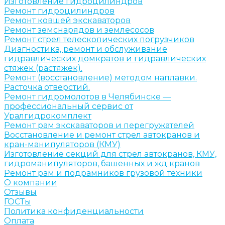
Изготовление гидроцилиндров
Ремонт гидроцилиндров
Ремонт ковшей экскаваторов
Ремонт земснарядов и землесосов
Ремонт стрел телескопических погрузчиков
Диагностика, ремонт и обслуживание
гидравлических домкратов и гидравлических
стяжек (растяжек).
Ремонт (восстановление) методом наплавки.
Расточка отверстий.
Ремонт гидромолотов в Челябинске —
профессиональный сервис от
Уралгидрокомплект
Ремонт рам экскаваторов и перегружателей
Восстановление и ремонт стрел автокранов и
кран-манипуляторов (КМУ)
Изготовление секций для стрел автокранов, КМУ,
гидроманипуляторов, башенных и жд кранов
Ремонт рам и подрамников грузовой техники
О компании
Отзывы
ГОСТы
Политика конфиденциальности
Оплата