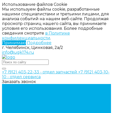
Использование файлов Cookie
Мы используем файлы cookie, разработанные
нашими специалистами и третьими лицами, для
анализа событий на нашем веб-сайте. Продолжая
просмотр страниц нашего сайта, вы принимаете
условия его использования. Более подробные
сведения смотрите
в Политике
конфиденциальности
.
Принимаю
Подробнее
г. Челябинск, Цинковая, 2а/2
info@ugk174.ru
+7 (912) 403-22-33 - отдел запчастей
+7 (912) 403-10-
10 - отдел сервиса
Заказать звонок
Каталог товаров
Аксессуары для управления
гидрораспределителем
Джойстики для гидравлических
распределителей
Запчасти для гидрораспределителя