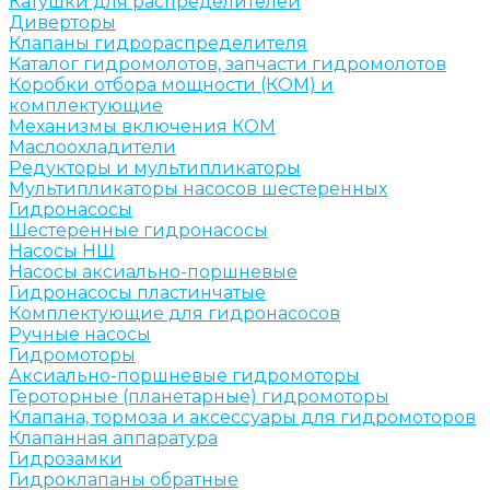
Катушки для распределителей
Диверторы
Клапаны гидрораспределителя
Каталог гидромолотов, запчасти гидромолотов
Коробки отбора мощности (КОМ) и
комплектующие
Механизмы включения КОМ
Маслоохладители
Редукторы и мультипликаторы
Мультипликаторы насосов шестеренных
Гидронасосы
Шестеренные гидронасосы
Насосы НШ
Насосы аксиально-поршневые
Гидронасосы пластинчатые
Комплектующие для гидронасосов
Ручные насосы
Гидромоторы
Аксиально-поршневые гидромоторы
Героторные (планетарные) гидромоторы
Клапана, тормоза и аксессуары для гидромоторов
Клапанная аппаратура
Гидрозамки
Гидроклапаны обратные