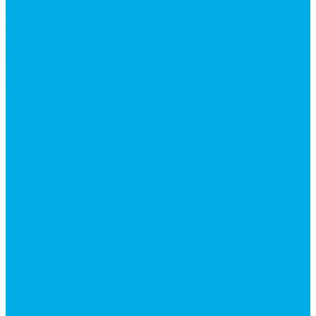
Запчасти для автокранов
Запчасти автокран Галичанин
Запчасти автокран Ивановец
Запчасти автокран Клинцы
Запчасти автокран Челябинец
Запчасти для мусоровозов
Запчасти для сельхозтехники
Наши услуги
Изготовление гидроцилиндров
Ремонт гидроцилиндров
Ремонт ковшей экскаваторов
Ремонт земснарядов и землесосов
Ремонт стрел телескопических погрузчиков
Диагностика, ремонт и обслуживание
гидравлических домкратов и гидравлических
стяжек (растяжек).
Ремонт (восстановление) методом наплавки.
Расточка отверстий.
Ремонт гидромолотов в Челябинске —
профессиональный сервис от
Уралгидрокомплект
Ремонт рам экскаваторов и перегружателей
Восстановление и ремонт стрел автокранов и