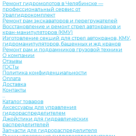
Ремонт гидромолотов в Челябинске —
профессиональный сервис от
Уралгидрокомплект
Ремонт рам экскаваторов и перегружателей
Восстановление и ремонт стрел автокранов и
кран-манипуляторов (КМУ)
Изготовление секций для стрел автокранов, КМУ,
гидроманипуляторов, башенных и жд кранов
Ремонт рам и подрамников грузовой техники
О компании
Отзывы
ГОСТы
Политика конфиденциальности
Оплата
Доставка
Контакты
...
Каталог товаров
Аксессуары для управления
гидрораспределителем
Джойстики для гидравлических
распределителей
Запчасти для гидрораспределителя