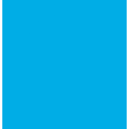
Гидромоторы серии MP
Гидромоторы серии ZBMR с тормозом
Гидромоторы серии МH
Клапана, тормоза и аксессуары для гидромоторов
Клапанная аппаратура
Гидрозамки
Гидроклапаны обратные
Дроссели
Дроссели VRB двунаправленный
Дроссели STB(F) двунаправленные
Дроссели VRF с обратным клапаном
Дроссель VRFB 90° двунаправленный
Дроссель двунаправленный L (LSQ)
Дроссель с обратным клапаном LA (LSQ)
Клапаны тормозные
Последовательные клапаны
Предохранительные клапаны
Регуляторы расхода
Блоки клапанные
Диверторы
Клапаны ограничения хода
Краны шаровые (стальные)
Краны шаровые 2-х ходовые