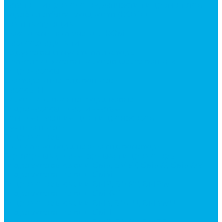
Каталог гидромолотов, запчасти гидромолотов
Коробки отбора мощности (КОМ) и
комплектующие
Механизмы включения КОМ
Маслоохладители
Редукторы и мультипликаторы
Мультипликаторы насосов шестеренных
Гидронасосы
Шестеренные гидронасосы
Насосы НШ
Насосы аксиально-поршневые
Гидронасосы пластинчатые
Комплектующие для гидронасосов
Ручные насосы
Гидромоторы
Аксиально-поршневые гидромоторы
Героторные (планетарные) гидромоторы
Гидромоторы серии BM3, BM3Y, BM3W, BM3WY
Гидромоторы серии BMM
Гидромоторы серии BMP, BMPY, BMPW
Гидромоторы серии BMRW1
Гидромоторы серии BМ4, BM4U, BМ4WU
Гидромоторы серии BМH
Гидромоторы серии BМR, BMRY, BМRE