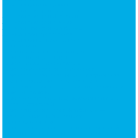
Запчасти для автокранов
Запчасти автокран Галичанин
Запчасти автокран Ивановец
Запчасти автокран Клинцы
Запчасти автокран Челябинец
Запчасти для мусоровозов
Запчасти для сельхозтехники
Наши услуги
Изготовление гидроцилиндров
Ремонт гидроцилиндров
Ремонт ковшей экскаваторов
Ремонт земснарядов и землесосов
Ремонт стрел телескопических погрузчиков
Диагностика, ремонт и обслуживание
гидравлических домкратов и гидравлических
стяжек (растяжек).
Ремонт (восстановление) методом наплавки.
Расточка отверстий.
Ремонт гидромолотов в Челябинске —
профессиональный сервис от
Уралгидрокомплект
Ремонт рам экскаваторов и перегружателей
Восстановление и ремонт стрел автокранов и