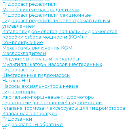
Гидрораспределители
Моноблочные распределители
Гидрораспределители секционные
Гидрораспределитель с электромагнитным
управлением
Каталог гидромолотов, запчасти гидромолотов
Коробки отбора мощности (КОМ) и
комплектующие
Механизмы включения КОМ
Маслоохладители
Редукторы и мультипликаторы
Мультипликаторы насосов шестеренных
Гидронасосы
Шестеренные гидронасосы
Насосы НШ
Насосы аксиально-поршневые
Гидромоторы
Аксиально-поршневые гидромоторы
Героторные (планетарные) гидромоторы
Клапана, тормоза и аксессуары для гидромоторов
Клапанная аппаратура
Гидрозамки
Гидроклапаны обратные