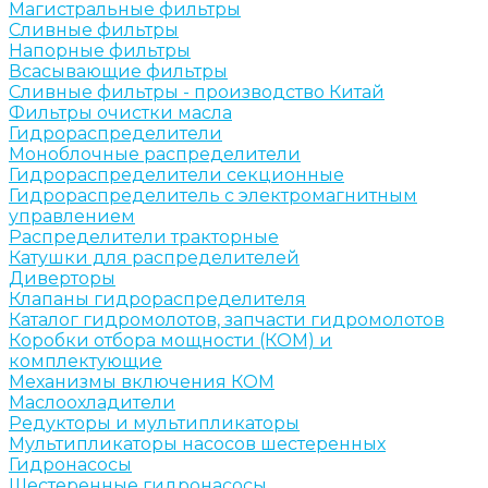
Магистральные фильтры
Сливные фильтры
Напорные фильтры
Всасывающие фильтры
Сливные фильтры - производство Китай
Фильтры очистки масла
Гидрораспределители
Моноблочные распределители
Гидрораспределители секционные
Гидрораспределитель с электромагнитным
управлением
Распределители тракторные
Катушки для распределителей
Диверторы
Клапаны гидрораспределителя
Каталог гидромолотов, запчасти гидромолотов
Коробки отбора мощности (КОМ) и
комплектующие
Механизмы включения КОМ
Маслоохладители
Редукторы и мультипликаторы
Мультипликаторы насосов шестеренных
Гидронасосы
Шестеренные гидронасосы