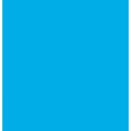
Насосы аксиально-поршневые
Гидромоторы
Аксиально-поршневые гидромоторы
Героторные (планетарные) гидромоторы
Клапана, тормоза и аксессуары для гидромоторов
Клапанная аппаратура
Гидрозамки
Гидроклапаны обратные
Дроссели
Модульная гидравлика
Модульные гидрораспределители
Предохранительные клапаны
Монтажные плиты
Насосы дозаторы
Адаптеры и соединения
Краны гидравлические
Фитинги для пневматики
Запчасти для спецтехники
Запчасти для BOBCAT
Запчасти для CATERPILLAR
Запчасти для JCB
Наши услуги
Изготовление гидроцилиндров