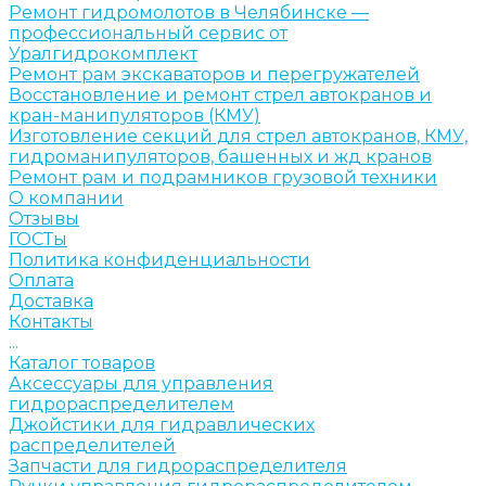
Ремонт гидромолотов в Челябинске —
профессиональный сервис от
Уралгидрокомплект
Ремонт рам экскаваторов и перегружателей
Восстановление и ремонт стрел автокранов и
кран-манипуляторов (КМУ)
Изготовление секций для стрел автокранов, КМУ,
гидроманипуляторов, башенных и жд кранов
Ремонт рам и подрамников грузовой техники
О компании
Отзывы
ГОСТы
Политика конфиденциальности
Оплата
Доставка
Контакты
...
Каталог товаров
Аксессуары для управления
гидрораспределителем
Джойстики для гидравлических
распределителей
Запчасти для гидрораспределителя