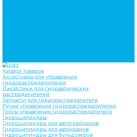
кран-манипуляторов (КМУ)
Изготовление секций для стрел автокранов, КМУ,
гидроманипуляторов, башенных и жд кранов
Ремонт рам и подрамников грузовой техники
О компании
Отзывы
ГОСТы
Политика конфиденциальности
Оплата
Доставка
Контакты
Каталог товаров
Аксессуары для управления
гидрораспределителем
Джойстики для гидравлических
распределителей
Запчасти для гидрораспределителя
Ручки управления гидрораспределителем
Тросы управления гидрораспределителя
Гидроцилиндры
Гидроцилиндры для автогрейдеров
Гидроцилиндры для автокранов
Гидроцилиндры для бульдозеров