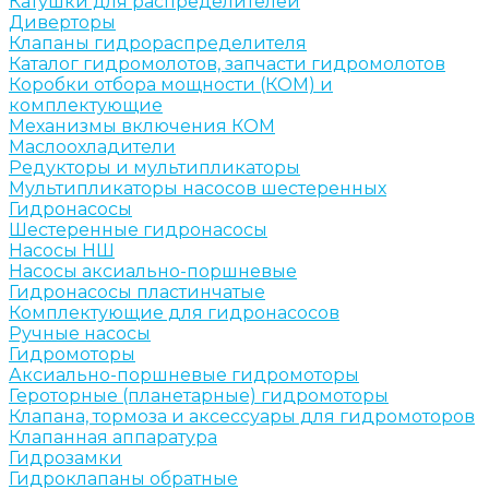
Катушки для распределителей
Диверторы
Клапаны гидрораспределителя
Каталог гидромолотов, запчасти гидромолотов
Коробки отбора мощности (КОМ) и
комплектующие
Механизмы включения КОМ
Маслоохладители
Редукторы и мультипликаторы
Мультипликаторы насосов шестеренных
Гидронасосы
Шестеренные гидронасосы
Насосы НШ
Насосы аксиально-поршневые
Гидронасосы пластинчатые
Комплектующие для гидронасосов
Ручные насосы
Гидромоторы
Аксиально-поршневые гидромоторы
Героторные (планетарные) гидромоторы
Клапана, тормоза и аксессуары для гидромоторов
Клапанная аппаратура
Гидрозамки
Гидроклапаны обратные