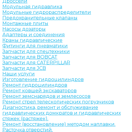
Дроссели
Модульная гидравлика
Модульные гидрораспределители
Предохранительные клапаны
Монтажные плиты
Насосы дозаторы
Адаптеры и соединения
Краны гидравлические
Фитинги для пневматики
Запчасти для спецтехники
Запчасти для BOBCAT
Запчасти для CATERPILLAR
Запчасти для JCB
Наши услуги
Изготовление гидроцилиндров
Ремонт гидроцилиндров
Ремонт ковшей экскаваторов
Ремонт земснарядов и землесосов
Ремонт стрел телескопических погрузчиков
Диагностика, ремонт и обслуживание
гидравлических домкратов и гидравлических
стяжек (растяжек).
Ремонт (восстановление) методом наплавки.
Расточка отверстий.