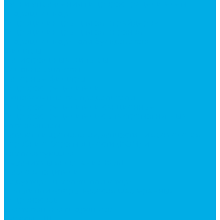
Ручки управления гидрораспределителем
Гидроцилиндры
Гидроцилиндры для автогрейдеров
Гидроцилиндры для автокранов
Гидроцилиндры для бульдозеров
Фильтры
Магистральные фильтры
Сливные фильтры
Напорные фильтры
Гидрораспределители
Моноблочные распределители
Гидрораспределители секционные
Гидрораспределитель с электромагнитным
управлением
Каталог гидромолотов, запчасти гидромолотов
Коробки отбора мощности (КОМ) и
комплектующие
Механизмы включения КОМ
Маслоохладители
Редукторы и мультипликаторы
Мультипликаторы насосов шестеренных
Гидронасосы
Шестеренные гидронасосы
Насосы НШ