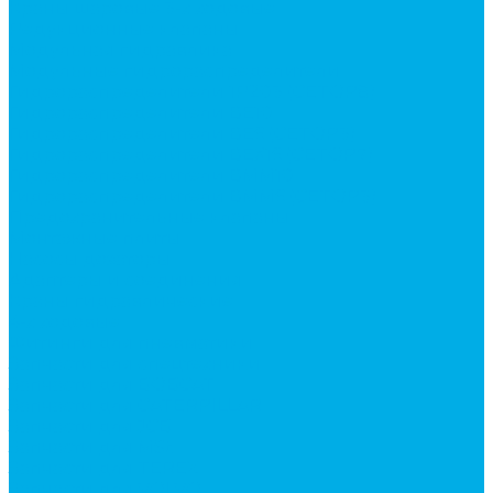
Краны шаровые 3-х ходовые
Редукционные клапаны
Модульная гидравлика
Модульные гидрораспределители
Гидрораспределители 1Р203 (CETOP8)
Гидрораспределители ВЕ10
Гидрораспределители ВЕ6 (CETOP3)
Гидрораспределители ВЕХ16 (CETOP7)
Гидрораспределители ВММ10
Гидрораспределители ВММ6 (CETOP3)
Предохранительные клапаны
Монтажные плиты
Насосы дозаторы
Адаптеры и соединения
Краны гидравлические
4-х ходовые
Фитинги для пневматики
Запчасти для спецтехники
Запчасти для BOBCAT
Запчасти для CATERPILLAR
Запчасти для JCB
Запчасти для MSt
Запчасти для TEREX
Запчасти для VOLVO