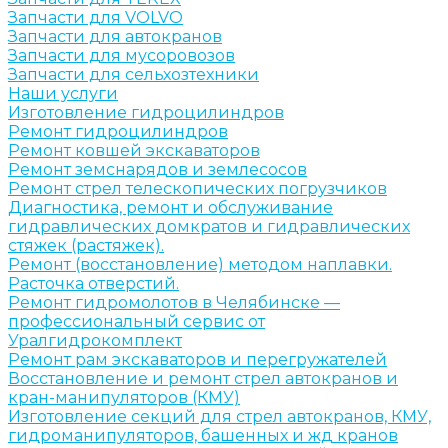
Запчасти для VOLVO
Запчасти для автокранов
Запчасти для мусоровозов
Запчасти для сельхозтехники
Наши услуги
Изготовление гидроцилиндров
Ремонт гидроцилиндров
Ремонт ковшей экскаваторов
Ремонт земснарядов и землесосов
Ремонт стрел телескопических погрузчиков
Диагностика, ремонт и обслуживание
гидравлических домкратов и гидравлических
стяжек (растяжек).
Ремонт (восстановление) методом наплавки.
Расточка отверстий.
Ремонт гидромолотов в Челябинске —
профессиональный сервис от
Уралгидрокомплект
Ремонт рам экскаваторов и перегружателей
Восстановление и ремонт стрел автокранов и
кран-манипуляторов (КМУ)
Изготовление секций для стрел автокранов, КМУ,
гидроманипуляторов, башенных и жд кранов