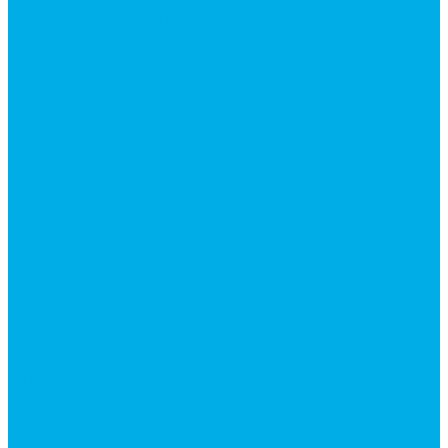
Гидромоторы серии MP
Гидромоторы серии ZBMR с тормозом
Гидромоторы серии МH
Клапана, тормоза и аксессуары для гидромоторов
Клапанная аппаратура
Гидрозамки
Гидроклапаны обратные
Дроссели
Дроссели VRB двунаправленный
Дроссели STB(F) двунаправленные
Дроссели VRF с обратным клапаном
Дроссель VRFB 90° двунаправленный
Дроссель двунаправленный L (LSQ)
Дроссель с обратным клапаном LA (LSQ)
Клапаны тормозные
Последовательные клапаны
Предохранительные клапаны
Регуляторы расхода
Блоки клапанные
Диверторы
Клапаны ограничения хода
Краны шаровые (стальные)
Краны шаровые 2-х ходовые