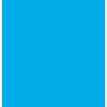
Ремонт гидроцилиндров
Ремонт ковшей экскаваторов
Ремонт земснарядов и землесосов
Ремонт стрел телескопических погрузчиков
Диагностика, ремонт и обслуживание
гидравлических домкратов и гидравлических
стяжек (растяжек).
Ремонт (восстановление) методом наплавки.
Расточка отверстий.
Ремонт гидромолотов в Челябинске —
профессиональный сервис от
Уралгидрокомплект
Ремонт рам экскаваторов и перегружателей
Восстановление и ремонт стрел автокранов и
кран-манипуляторов (КМУ)
Изготовление секций для стрел автокранов, КМУ,
гидроманипуляторов, башенных и жд кранов
Ремонт рам и подрамников грузовой техники
О компании
Отзывы
ГОСТы
Политика конфиденциальности
Оплата
Доставка