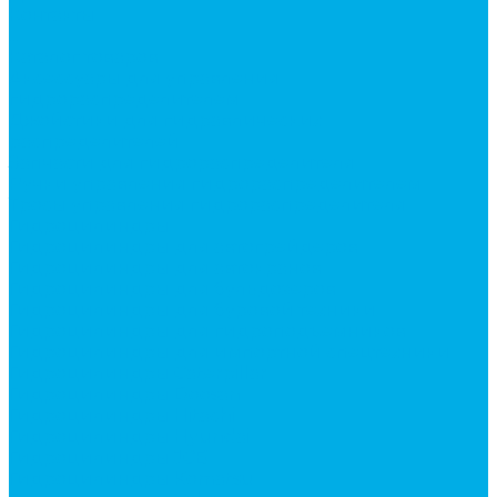
Контакты
...
Каталог товаров
Аксессуары для управления
гидрораспределителем
Джойстики для гидравлических
распределителей
Запчасти для гидрораспределителя
Ручки управления гидрораспределителем
Тросы управления гидрораспределителя
Гидроцилиндры
Гидроцилиндры для автогрейдеров
Гидроцилиндры для автокранов
Гидроцилиндры для бульдозеров
Гидроцилиндры для буровой техники
Гидроцилиндры для гидроподъемников
Гидроцилиндры для импортной спецтехники
Гидроцилиндры Caterpillar
Гидроцилиндры Doosan
Гидроцилиндры Hitachi
Гидроцилиндры Hyundai
Гидроцилиндры JCB
Гидроцилиндры Komatsu