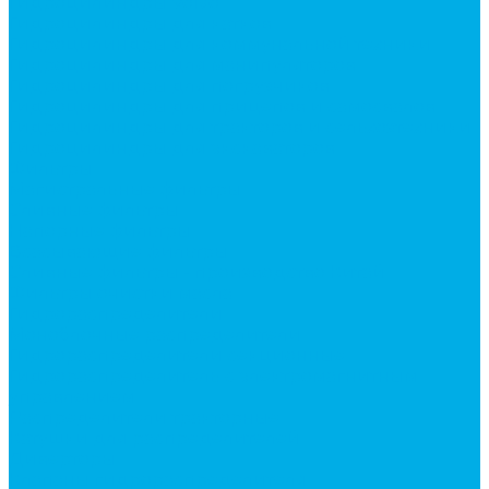
Гидроцилиндры Volvo
Гидроцилиндры для катков
Гидроцилиндры для коммунальной техники
Гидроцилиндры для манипуляторов
Гидроцилиндры для погрузчиков
Гидроцилиндры для прицепов и самосвалов
Гидроцилиндры для тракторов и сельхозтехники
Гидроцилиндры для экскаваторов
Фильтры
Магистральные фильтры
Сливные фильтры
Напорные фильтры
Всасывающие фильтры
Сливные фильтры - производство Китай
Фильтры очистки масла
Гидрораспределители
Моноблочные распределители
Гидрораспределители секционные
Гидрораспределитель с электромагнитным
управлением
Распределители тракторные
Катушки для распределителей
Диверторы
Клапаны гидрораспределителя