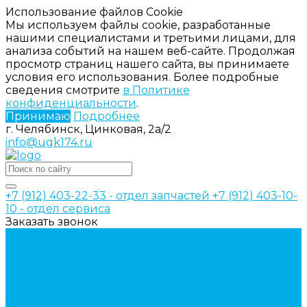
Использование файлов Cookie
Мы используем файлы cookie, разработанные
нашими специалистами и третьими лицами, для
анализа событий на нашем веб-сайте. Продолжая
просмотр страниц нашего сайта, вы принимаете
условия его использования. Более подробные
сведения смотрите
в Политике
конфиденциальности
.
Принимаю
Подробнее
г. Челябинск, Цинковая, 2а/2
info@ugk174.ru
+7 (912) 403-22-33 - отдел запчастей
+7 (912) 403-10-
10 - отдел сервиса
Заказать звонок
Каталог товаров
Аксессуары для управления
гидрораспределителем
Джойстики для гидравлических
распределителей
Запчасти для гидрораспределителя