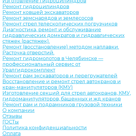
Изготовление гидроцилиндров
Ремонт гидроцилиндров
Ремонт ковшей экскаваторов
Ремонт земснарядов и землесосов
Ремонт стрел телескопических погрузчиков
Диагностика, ремонт и обслуживание
гидравлических домкратов и гидравлических
стяжек (растяжек).
Ремонт (восстановление) методом наплавки.
Расточка отверстий.
Ремонт гидромолотов в Челябинске —
профессиональный сервис от
Уралгидрокомплект
Ремонт рам экскаваторов и перегружателей
Восстановление и ремонт стрел автокранов и
кран-манипуляторов (КМУ)
Изготовление секций для стрел автокранов, КМУ,
гидроманипуляторов, башенных и жд кранов
Ремонт рам и подрамников грузовой техники
О компании
Отзывы
ГОСТы
Политика конфиденциальности
Оплата