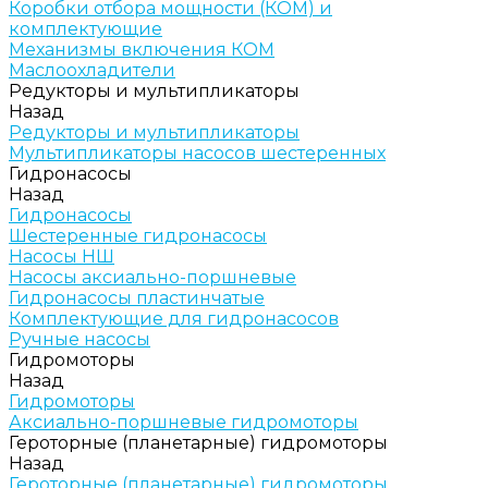
Коробки отбора мощности (КОМ) и
комплектующие
Механизмы включения КОМ
Маслоохладители
Редукторы и мультипликаторы
Назад
Редукторы и мультипликаторы
Мультипликаторы насосов шестеренных
Гидронасосы
Назад
Гидронасосы
Шестеренные гидронасосы
Насосы НШ
Насосы аксиально-поршневые
Гидронасосы пластинчатые
Комплектующие для гидронасосов
Ручные насосы
Гидромоторы
Назад
Гидромоторы
Аксиально-поршневые гидромоторы
Героторные (планетарные) гидромоторы
Назад
Героторные (планетарные) гидромоторы