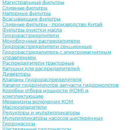
Магистральные фильтры
Сливные фильтры
Напорные фильтры
Всасывающие фильтры
Сливные фильтры - производство Китай
Фильтры очистки масла
Гидрораспределители
Моноблочные распределители
Гидрораспределители секционные
Гидрораспределитель с электромагнитным
управлением
Распределители тракторные
Катушки для распределителей
Диверторы
Клапаны гидрораспределителя
Каталог гидромолотов, запчасти гидромолотов
Коробки отбора мощности (КОМ) и
комплектующие
Механизмы включения КОМ
Маслоохладители
Редукторы и мультипликаторы
Мультипликаторы насосов шестеренных
Гидронасосы
Шестеренные гидронасосы