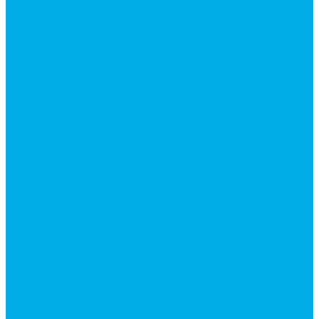
Каталог гидромолотов, запчасти гидромолотов
Коробки отбора мощности (КОМ) и
комплектующие
Механизмы включения КОМ
Маслоохладители
Редукторы и мультипликаторы
Мультипликаторы насосов шестеренных
Гидронасосы
Шестеренные гидронасосы
Насосы НШ
Насосы аксиально-поршневые
Гидронасосы пластинчатые
Комплектующие для гидронасосов
Ручные насосы
Гидромоторы
Аксиально-поршневые гидромоторы
Героторные (планетарные) гидромоторы
Гидромоторы серии BM3, BM3Y, BM3W, BM3WY
Гидромоторы серии BMM
Гидромоторы серии BMP, BMPY, BMPW
Гидромоторы серии BMRW1
Гидромоторы серии BМ4, BM4U, BМ4WU
Гидромоторы серии BМH
Гидромоторы серии BМR, BMRY, BМRE