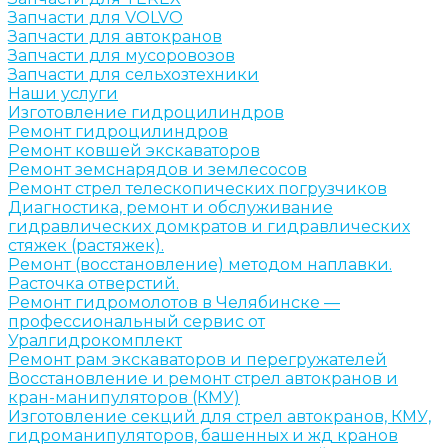
Запчасти для VOLVO
Запчасти для автокранов
Запчасти для мусоровозов
Запчасти для сельхозтехники
Наши услуги
Изготовление гидроцилиндров
Ремонт гидроцилиндров
Ремонт ковшей экскаваторов
Ремонт земснарядов и землесосов
Ремонт стрел телескопических погрузчиков
Диагностика, ремонт и обслуживание
гидравлических домкратов и гидравлических
стяжек (растяжек).
Ремонт (восстановление) методом наплавки.
Расточка отверстий.
Ремонт гидромолотов в Челябинске —
профессиональный сервис от
Уралгидрокомплект
Ремонт рам экскаваторов и перегружателей
Восстановление и ремонт стрел автокранов и
кран-манипуляторов (КМУ)
Изготовление секций для стрел автокранов, КМУ,
гидроманипуляторов, башенных и жд кранов