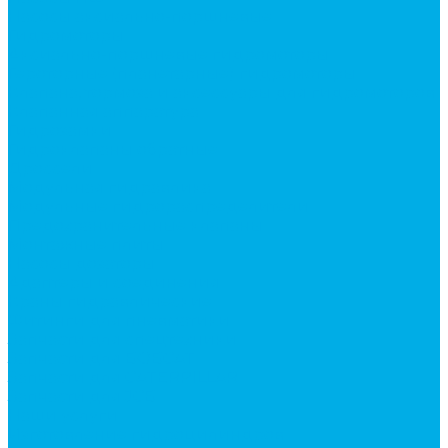
Насосы аксиально-поршневые
Гидромоторы
Аксиально-поршневые гидромоторы
Героторные (планетарные) гидромоторы
Клапана, тормоза и аксессуары для гидромоторов
Клапанная аппаратура
Гидрозамки
Гидроклапаны обратные
Дроссели
Модульная гидравлика
Модульные гидрораспределители
Предохранительные клапаны
Монтажные плиты
Насосы дозаторы
Адаптеры и соединения
Краны гидравлические
Фитинги для пневматики
Запчасти для спецтехники
Запчасти для BOBCAT
Запчасти для CATERPILLAR
Запчасти для JCB
Наши услуги
Изготовление гидроцилиндров