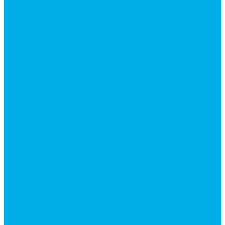
Ручки управления гидрораспределителем
Гидроцилиндры
Гидроцилиндры для автогрейдеров
Гидроцилиндры для автокранов
Гидроцилиндры для бульдозеров
Фильтры
Магистральные фильтры
Сливные фильтры
Напорные фильтры
Гидрораспределители
Моноблочные распределители
Гидрораспределители секционные
Гидрораспределитель с электромагнитным
управлением
Каталог гидромолотов, запчасти гидромолотов
Коробки отбора мощности (КОМ) и
комплектующие
Механизмы включения КОМ
Маслоохладители
Редукторы и мультипликаторы
Мультипликаторы насосов шестеренных
Гидронасосы
Шестеренные гидронасосы
Насосы НШ