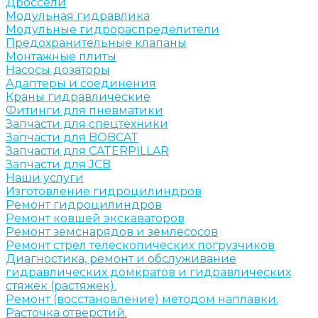
Дроссели
Модульная гидравлика
Модульные гидрораспределители
Предохранительные клапаны
Монтажные плиты
Насосы дозаторы
Адаптеры и соединения
Краны гидравлические
Фитинги для пневматики
Запчасти для спецтехники
Запчасти для BOBCAT
Запчасти для CATERPILLAR
Запчасти для JCB
Наши услуги
Изготовление гидроцилиндров
Ремонт гидроцилиндров
Ремонт ковшей экскаваторов
Ремонт земснарядов и землесосов
Ремонт стрел телескопических погрузчиков
Диагностика, ремонт и обслуживание
гидравлических домкратов и гидравлических
стяжек (растяжек).
Ремонт (восстановление) методом наплавки.
Расточка отверстий.