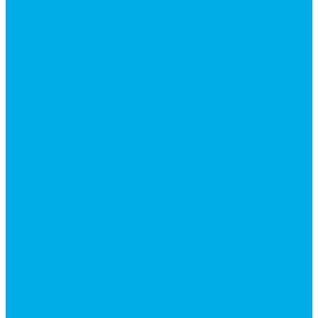
Гидроцилиндры Volvo
Гидроцилиндры для катков
Гидроцилиндры для коммунальной техники
Гидроцилиндры для манипуляторов
Гидроцилиндры для погрузчиков
Гидроцилиндры для прицепов и самосвалов
Гидроцилиндры для тракторов и сельхозтехники
Гидроцилиндры для экскаваторов
Фильтры
Магистральные фильтры
Сливные фильтры
Напорные фильтры
Всасывающие фильтры
Сливные фильтры - производство Китай
Фильтры очистки масла
Гидрораспределители
Моноблочные распределители
Гидрораспределители секционные
Гидрораспределитель с электромагнитным
управлением
Распределители тракторные
Катушки для распределителей
Диверторы
Клапаны гидрораспределителя