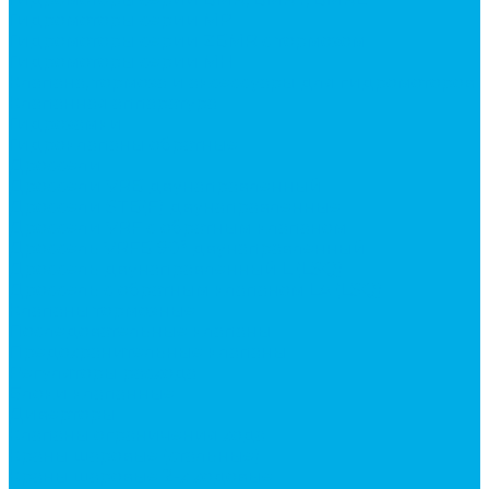
Гидромоторы серии MP
Гидромоторы серии ZBMR с тормозом
Гидромоторы серии МH
Клапана, тормоза и аксессуары для гидромоторов
Клапанная аппаратура
Гидрозамки
Гидроклапаны обратные
Дроссели
Дроссели VRB двунаправленный
Дроссели STB(F) двунаправленные
Дроссели VRF с обратным клапаном
Дроссель VRFB 90° двунаправленный
Дроссель двунаправленный L (LSQ)
Дроссель с обратным клапаном LA (LSQ)
Клапаны тормозные
Последовательные клапаны
Предохранительные клапаны
Регуляторы расхода
Блоки клапанные
Диверторы
Клапаны ограничения хода
Краны шаровые (стальные)
Краны шаровые 2-х ходовые