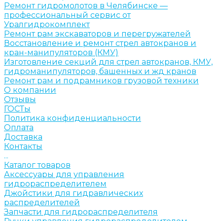
Ремонт гидромолотов в Челябинске —
профессиональный сервис от
Уралгидрокомплект
Ремонт рам экскаваторов и перегружателей
Восстановление и ремонт стрел автокранов и
кран-манипуляторов (КМУ)
Изготовление секций для стрел автокранов, КМУ,
гидроманипуляторов, башенных и жд кранов
Ремонт рам и подрамников грузовой техники
О компании
Отзывы
ГОСТы
Политика конфиденциальности
Оплата
Доставка
Контакты
...
Каталог товаров
Аксессуары для управления
гидрораспределителем
Джойстики для гидравлических
распределителей
Запчасти для гидрораспределителя