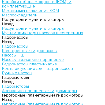
Коробки отбора мощности (КОМ) и
комплектующие
Механизмы включения КОМ
Маслоохладители
Редукторы и мультипликаторы
Назад
Редукторы и мультипликаторы
Мультипликаторы насосов шестеренных
Гидронасосы
Назад
Гидронасосы
Шестеренные гидронасосы
Насосы НШ
Насосы аксиально-поршневые
Гидронасосы пластинчатые
Комплектующие для гидронасосов
Ручные насосы
Гидромоторы
Назад
Гидромоторы
Аксиально-поршневые гидромоторы
Героторные (планетарные) гидромоторы
Назад
Героторные (планетарные) гидромоторы