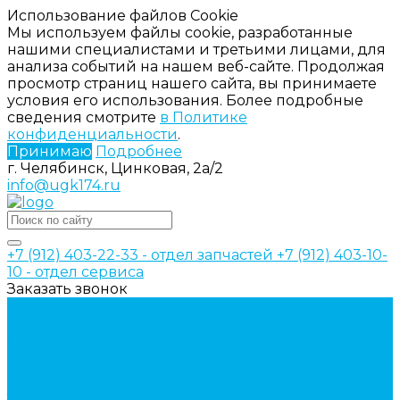
Использование файлов Cookie
Мы используем файлы cookie, разработанные
нашими специалистами и третьими лицами, для
анализа событий на нашем веб-сайте. Продолжая
просмотр страниц нашего сайта, вы принимаете
условия его использования. Более подробные
сведения смотрите
в Политике
конфиденциальности
.
Принимаю
Подробнее
г. Челябинск, Цинковая, 2а/2
info@ugk174.ru
+7 (912) 403-22-33 - отдел запчастей
+7 (912) 403-10-
10 - отдел сервиса
Заказать звонок
Каталог товаров
Аксессуары для управления
гидрораспределителем
Джойстики для гидравлических
распределителей
Запчасти для гидрораспределителя