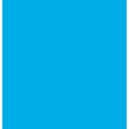
Ремонт гидроцилиндров
Ремонт ковшей экскаваторов
Ремонт земснарядов и землесосов
Ремонт стрел телескопических погрузчиков
Диагностика, ремонт и обслуживание
гидравлических домкратов и гидравлических
стяжек (растяжек).
Ремонт (восстановление) методом наплавки.
Расточка отверстий.
Ремонт гидромолотов в Челябинске —
профессиональный сервис от
Уралгидрокомплект
Ремонт рам экскаваторов и перегружателей
Восстановление и ремонт стрел автокранов и
кран-манипуляторов (КМУ)
Изготовление секций для стрел автокранов, КМУ,
гидроманипуляторов, башенных и жд кранов
Ремонт рам и подрамников грузовой техники
О компании
Отзывы
ГОСТы
Политика конфиденциальности
Оплата
Доставка