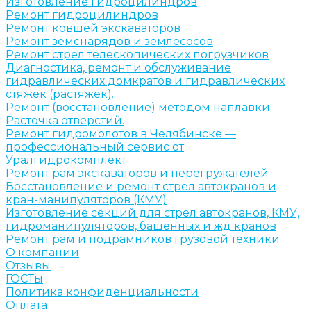
Изготовление гидроцилиндров
Ремонт гидроцилиндров
Ремонт ковшей экскаваторов
Ремонт земснарядов и землесосов
Ремонт стрел телескопических погрузчиков
Диагностика, ремонт и обслуживание
гидравлических домкратов и гидравлических
стяжек (растяжек).
Ремонт (восстановление) методом наплавки.
Расточка отверстий.
Ремонт гидромолотов в Челябинске —
профессиональный сервис от
Уралгидрокомплект
Ремонт рам экскаваторов и перегружателей
Восстановление и ремонт стрел автокранов и
кран-манипуляторов (КМУ)
Изготовление секций для стрел автокранов, КМУ,
гидроманипуляторов, башенных и жд кранов
Ремонт рам и подрамников грузовой техники
О компании
Отзывы
ГОСТы
Политика конфиденциальности
Оплата