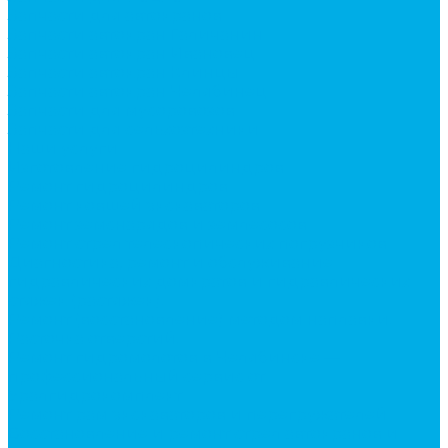
Запчасти для автокранов
Запчасти автокран Галичанин
Запчасти автокран Ивановец
Запчасти автокран Клинцы
Запчасти автокран Челябинец
Запчасти для мусоровозов
Запчасти для сельхозтехники
Наши услуги
Изготовление гидроцилиндров
Ремонт гидроцилиндров
Ремонт ковшей экскаваторов
Ремонт земснарядов и землесосов
Ремонт стрел телескопических погрузчиков
Диагностика, ремонт и обслуживание
гидравлических домкратов и гидравлических
стяжек (растяжек).
Ремонт (восстановление) методом наплавки.
Расточка отверстий.
Ремонт гидромолотов в Челябинске —
профессиональный сервис от
Уралгидрокомплект
Ремонт рам экскаваторов и перегружателей
Восстановление и ремонт стрел автокранов и