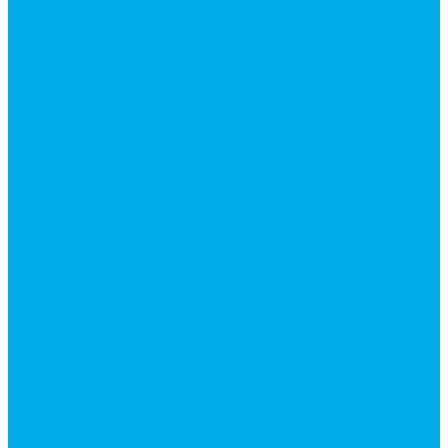
Контакты
...
Каталог товаров
Аксессуары для управления
гидрораспределителем
Джойстики для гидравлических
распределителей
Запчасти для гидрораспределителя
Ручки управления гидрораспределителем
Тросы управления гидрораспределителя
Гидроцилиндры
Гидроцилиндры для автогрейдеров
Гидроцилиндры для автокранов
Гидроцилиндры для бульдозеров
Гидроцилиндры для буровой техники
Гидроцилиндры для гидроподъемников
Гидроцилиндры для импортной спецтехники
Гидроцилиндры Caterpillar
Гидроцилиндры Doosan
Гидроцилиндры Hitachi
Гидроцилиндры Hyundai
Гидроцилиндры JCB
Гидроцилиндры Komatsu