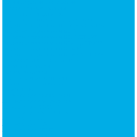
Краны шаровые 3-х ходовые
Редукционные клапаны
Модульная гидравлика
Модульные гидрораспределители
Гидрораспределители 1Р203 (CETOP8)
Гидрораспределители ВЕ10
Гидрораспределители ВЕ6 (CETOP3)
Гидрораспределители ВЕХ16 (CETOP7)
Гидрораспределители ВММ10
Гидрораспределители ВММ6 (CETOP3)
Предохранительные клапаны
Монтажные плиты
Насосы дозаторы
Адаптеры и соединения
Краны гидравлические
4-х ходовые
Фитинги для пневматики
Запчасти для спецтехники
Запчасти для BOBCAT
Запчасти для CATERPILLAR
Запчасти для JCB
Запчасти для MSt
Запчасти для TEREX
Запчасти для VOLVO