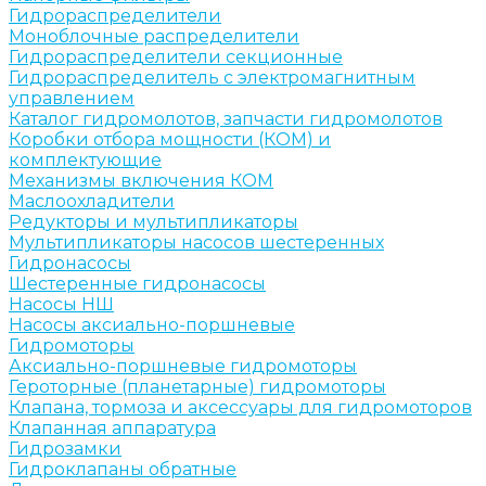
Гидрораспределители
Моноблочные распределители
Гидрораспределители секционные
Гидрораспределитель с электромагнитным
управлением
Каталог гидромолотов, запчасти гидромолотов
Коробки отбора мощности (КОМ) и
комплектующие
Механизмы включения КОМ
Маслоохладители
Редукторы и мультипликаторы
Мультипликаторы насосов шестеренных
Гидронасосы
Шестеренные гидронасосы
Насосы НШ
Насосы аксиально-поршневые
Гидромоторы
Аксиально-поршневые гидромоторы
Героторные (планетарные) гидромоторы
Клапана, тормоза и аксессуары для гидромоторов
Клапанная аппаратура
Гидрозамки
Гидроклапаны обратные