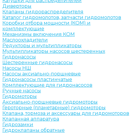
Катушки для распределителей
Диверторы
Клапаны гидрораспределителя
Каталог гидромолотов, запчасти гидромолотов
Коробки отбора мощности (КОМ) и
комплектующие
Механизмы включения КОМ
Маслоохладители
Редукторы и мультипликаторы
Мультипликаторы насосов шестеренных
Гидронасосы
Шестеренные гидронасосы
Насосы НШ
Насосы аксиально-поршневые
Гидронасосы пластинчатые
Комплектующие для гидронасосов
Ручные насосы
Гидромоторы
Аксиально-поршневые гидромоторы
Героторные (планетарные) гидромоторы
Клапана, тормоза и аксессуары для гидромоторов
Клапанная аппаратура
Гидрозамки
Гидроклапаны обратные