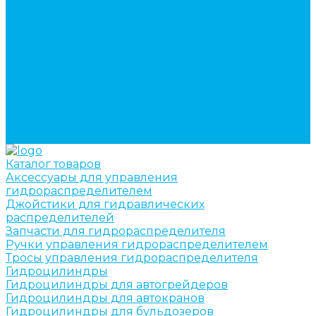
кран-манипуляторов (КМУ)
Изготовление секций для стрел автокранов, КМУ,
гидроманипуляторов, башенных и жд кранов
Ремонт рам и подрамников грузовой техники
О компании
Отзывы
ГОСТы
Политика конфиденциальности
Оплата
Доставка
Контакты
Каталог товаров
Аксессуары для управления
гидрораспределителем
Джойстики для гидравлических
распределителей
Запчасти для гидрораспределителя
Ручки управления гидрораспределителем
Тросы управления гидрораспределителя
Гидроцилиндры
Гидроцилиндры для автогрейдеров
Гидроцилиндры для автокранов
Гидроцилиндры для бульдозеров