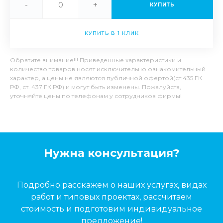
-
+
КУПИТЬ
КУПИТЬ В 1 КЛИК
Обратите внимание!!! Приведенные характеристики и
количество товаров носят исключительно ознакомительный
характер, а цены не являются публичной офертой(ст.435 ГК
РФ, ст. 437 ГК РФ) и могут быть изменены. Пожалуйста,
уточняйте цены по телефонам у сотрудников фирмы!
Нужна консультация?
Подробно расскажем о наших услугах, видах
работ и типовых проектах, рассчитаем
стоимость и подготовим индивидуальное
предложение!