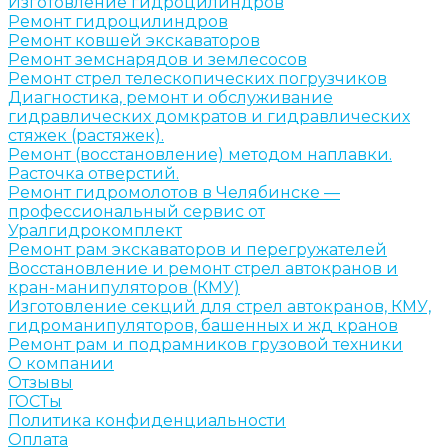
Изготовление гидроцилиндров
Ремонт гидроцилиндров
Ремонт ковшей экскаваторов
Ремонт земснарядов и землесосов
Ремонт стрел телескопических погрузчиков
Диагностика, ремонт и обслуживание
гидравлических домкратов и гидравлических
стяжек (растяжек).
Ремонт (восстановление) методом наплавки.
Расточка отверстий.
Ремонт гидромолотов в Челябинске —
профессиональный сервис от
Уралгидрокомплект
Ремонт рам экскаваторов и перегружателей
Восстановление и ремонт стрел автокранов и
кран-манипуляторов (КМУ)
Изготовление секций для стрел автокранов, КМУ,
гидроманипуляторов, башенных и жд кранов
Ремонт рам и подрамников грузовой техники
О компании
Отзывы
ГОСТы
Политика конфиденциальности
Оплата