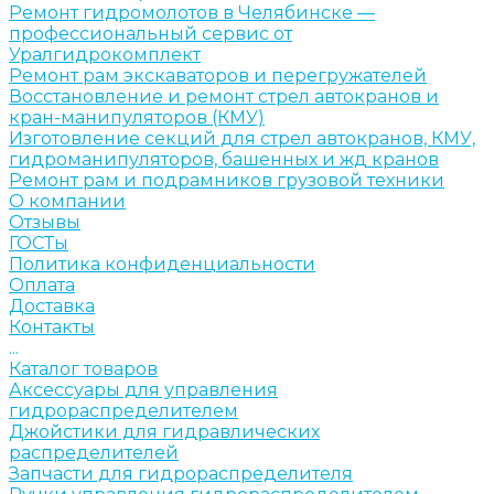
Ремонт гидромолотов в Челябинске —
профессиональный сервис от
Уралгидрокомплект
Ремонт рам экскаваторов и перегружателей
Восстановление и ремонт стрел автокранов и
кран-манипуляторов (КМУ)
Изготовление секций для стрел автокранов, КМУ,
гидроманипуляторов, башенных и жд кранов
Ремонт рам и подрамников грузовой техники
О компании
Отзывы
ГОСТы
Политика конфиденциальности
Оплата
Доставка
Контакты
...
Каталог товаров
Аксессуары для управления
гидрораспределителем
Джойстики для гидравлических
распределителей
Запчасти для гидрораспределителя