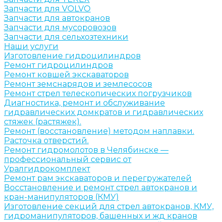
Запчасти для VOLVO
Запчасти для автокранов
Запчасти для мусоровозов
Запчасти для сельхозтехники
Наши услуги
Изготовление гидроцилиндров
Ремонт гидроцилиндров
Ремонт ковшей экскаваторов
Ремонт земснарядов и землесосов
Ремонт стрел телескопических погрузчиков
Диагностика, ремонт и обслуживание
гидравлических домкратов и гидравлических
стяжек (растяжек).
Ремонт (восстановление) методом наплавки.
Расточка отверстий.
Ремонт гидромолотов в Челябинске —
профессиональный сервис от
Уралгидрокомплект
Ремонт рам экскаваторов и перегружателей
Восстановление и ремонт стрел автокранов и
кран-манипуляторов (КМУ)
Изготовление секций для стрел автокранов, КМУ,
гидроманипуляторов, башенных и жд кранов