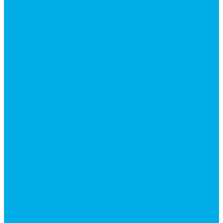
Гидроцилиндры Volvo
Гидроцилиндры для катков
Гидроцилиндры для коммунальной техники
Гидроцилиндры для манипуляторов
Гидроцилиндры для погрузчиков
Гидроцилиндры для прицепов и самосвалов
Гидроцилиндры для тракторов и сельхозтехники
Гидроцилиндры для экскаваторов
Фильтры
Магистральные фильтры
Сливные фильтры
Напорные фильтры
Всасывающие фильтры
Сливные фильтры - производство Китай
Фильтры очистки масла
Гидрораспределители
Моноблочные распределители
Гидрораспределители секционные
Гидрораспределитель с электромагнитным
управлением
Распределители тракторные
Катушки для распределителей
Диверторы
Клапаны гидрораспределителя