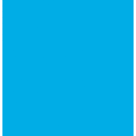
Запчасти для автокранов
Запчасти автокран Галичанин
Запчасти автокран Ивановец
Запчасти автокран Клинцы
Запчасти автокран Челябинец
Запчасти для мусоровозов
Запчасти для сельхозтехники
Наши услуги
Изготовление гидроцилиндров
Ремонт гидроцилиндров
Ремонт ковшей экскаваторов
Ремонт земснарядов и землесосов
Ремонт стрел телескопических погрузчиков
Диагностика, ремонт и обслуживание
гидравлических домкратов и гидравлических
стяжек (растяжек).
Ремонт (восстановление) методом наплавки.
Расточка отверстий.
Ремонт гидромолотов в Челябинске —
профессиональный сервис от
Уралгидрокомплект
Ремонт рам экскаваторов и перегружателей
Восстановление и ремонт стрел автокранов и