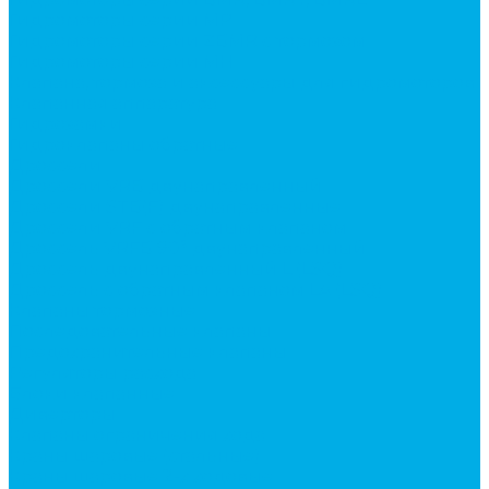
Гидромоторы серии MP
Гидромоторы серии ZBMR с тормозом
Гидромоторы серии МH
Клапана, тормоза и аксессуары для гидромоторов
Клапанная аппаратура
Гидрозамки
Гидроклапаны обратные
Дроссели
Дроссели VRB двунаправленный
Дроссели STB(F) двунаправленные
Дроссели VRF с обратным клапаном
Дроссель VRFB 90° двунаправленный
Дроссель двунаправленный L (LSQ)
Дроссель с обратным клапаном LA (LSQ)
Клапаны тормозные
Последовательные клапаны
Предохранительные клапаны
Регуляторы расхода
Блоки клапанные
Диверторы
Клапаны ограничения хода
Краны шаровые (стальные)
Краны шаровые 2-х ходовые