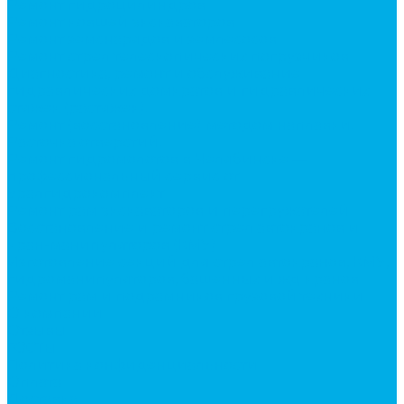
Ремонт гидроцилиндров
Ремонт ковшей экскаваторов
Ремонт земснарядов и землесосов
Ремонт стрел телескопических погрузчиков
Диагностика, ремонт и обслуживание
гидравлических домкратов и гидравлических
стяжек (растяжек).
Ремонт (восстановление) методом наплавки.
Расточка отверстий.
Ремонт гидромолотов в Челябинске —
профессиональный сервис от
Уралгидрокомплект
Ремонт рам экскаваторов и перегружателей
Восстановление и ремонт стрел автокранов и
кран-манипуляторов (КМУ)
Изготовление секций для стрел автокранов, КМУ,
гидроманипуляторов, башенных и жд кранов
Ремонт рам и подрамников грузовой техники
О компании
Отзывы
ГОСТы
Политика конфиденциальности
Оплата
Доставка