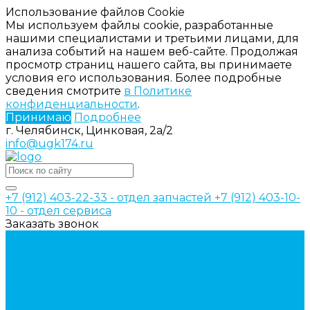
Использование файлов Cookie
Мы используем файлы cookie, разработанные
нашими специалистами и третьими лицами, для
анализа событий на нашем веб-сайте. Продолжая
просмотр страниц нашего сайта, вы принимаете
условия его использования. Более подробные
сведения смотрите
в Политике
конфиденциальности
.
Принимаю
Подробнее
г. Челябинск, Цинковая, 2а/2
info@ugk174.ru
+7 (912) 403-22-33 - отдел запчастей
+7 (912) 403-10-
10 - отдел сервиса
Заказать звонок
Каталог товаров
Аксессуары для управления
гидрораспределителем
Джойстики для гидравлических
распределителей
Запчасти для гидрораспределителя