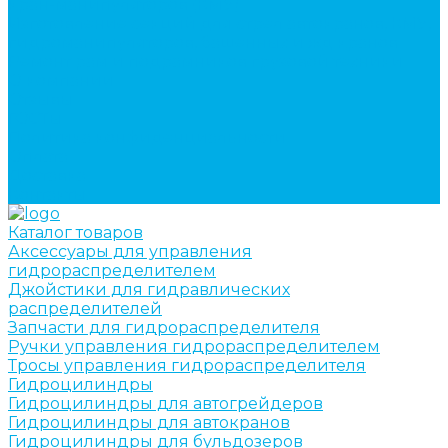
кран-манипуляторов (КМУ)
Изготовление секций для стрел автокранов, КМУ,
гидроманипуляторов, башенных и жд кранов
Ремонт рам и подрамников грузовой техники
О компании
Отзывы
ГОСТы
Политика конфиденциальности
Оплата
Доставка
Контакты
Каталог товаров
Аксессуары для управления
гидрораспределителем
Джойстики для гидравлических
распределителей
Запчасти для гидрораспределителя
Ручки управления гидрораспределителем
Тросы управления гидрораспределителя
Гидроцилиндры
Гидроцилиндры для автогрейдеров
Гидроцилиндры для автокранов
Гидроцилиндры для бульдозеров