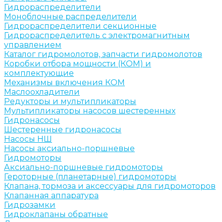
Гидрораспределители
Моноблочные распределители
Гидрораспределители секционные
Гидрораспределитель с электромагнитным
управлением
Каталог гидромолотов, запчасти гидромолотов
Коробки отбора мощности (КОМ) и
комплектующие
Механизмы включения КОМ
Маслоохладители
Редукторы и мультипликаторы
Мультипликаторы насосов шестеренных
Гидронасосы
Шестеренные гидронасосы
Насосы НШ
Насосы аксиально-поршневые
Гидромоторы
Аксиально-поршневые гидромоторы
Героторные (планетарные) гидромоторы
Клапана, тормоза и аксессуары для гидромоторов
Клапанная аппаратура
Гидрозамки
Гидроклапаны обратные