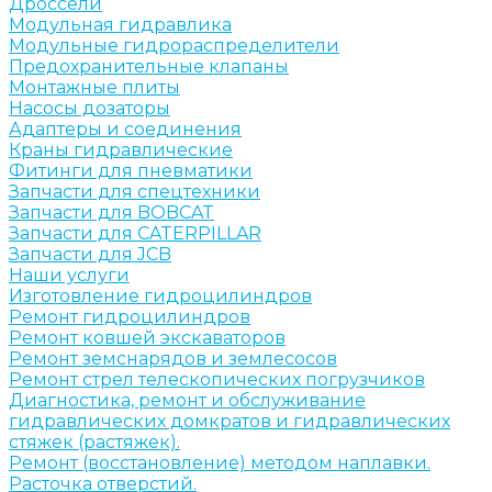
Дроссели
Модульная гидравлика
Модульные гидрораспределители
Предохранительные клапаны
Монтажные плиты
Насосы дозаторы
Адаптеры и соединения
Краны гидравлические
Фитинги для пневматики
Запчасти для спецтехники
Запчасти для BOBCAT
Запчасти для CATERPILLAR
Запчасти для JCB
Наши услуги
Изготовление гидроцилиндров
Ремонт гидроцилиндров
Ремонт ковшей экскаваторов
Ремонт земснарядов и землесосов
Ремонт стрел телескопических погрузчиков
Диагностика, ремонт и обслуживание
гидравлических домкратов и гидравлических
стяжек (растяжек).
Ремонт (восстановление) методом наплавки.
Расточка отверстий.