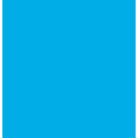
Контакты
...
Каталог товаров
Аксессуары для управления
гидрораспределителем
Джойстики для гидравлических
распределителей
Запчасти для гидрораспределителя
Ручки управления гидрораспределителем
Тросы управления гидрораспределителя
Гидроцилиндры
Гидроцилиндры для автогрейдеров
Гидроцилиндры для автокранов
Гидроцилиндры для бульдозеров
Гидроцилиндры для буровой техники
Гидроцилиндры для гидроподъемников
Гидроцилиндры для импортной спецтехники
Гидроцилиндры Caterpillar
Гидроцилиндры Doosan
Гидроцилиндры Hitachi
Гидроцилиндры Hyundai
Гидроцилиндры JCB
Гидроцилиндры Komatsu