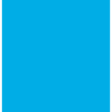
Каталог гидромолотов, запчасти гидромолотов
Коробки отбора мощности (КОМ) и
комплектующие
Механизмы включения КОМ
Маслоохладители
Редукторы и мультипликаторы
Мультипликаторы насосов шестеренных
Гидронасосы
Шестеренные гидронасосы
Насосы НШ
Насосы аксиально-поршневые
Гидронасосы пластинчатые
Комплектующие для гидронасосов
Ручные насосы
Гидромоторы
Аксиально-поршневые гидромоторы
Героторные (планетарные) гидромоторы
Гидромоторы серии BM3, BM3Y, BM3W, BM3WY
Гидромоторы серии BMM
Гидромоторы серии BMP, BMPY, BMPW
Гидромоторы серии BMRW1
Гидромоторы серии BМ4, BM4U, BМ4WU
Гидромоторы серии BМH
Гидромоторы серии BМR, BMRY, BМRE