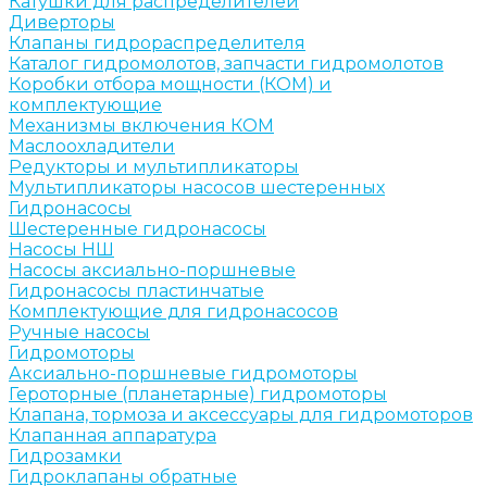
Катушки для распределителей
Диверторы
Клапаны гидрораспределителя
Каталог гидромолотов, запчасти гидромолотов
Коробки отбора мощности (КОМ) и
комплектующие
Механизмы включения КОМ
Маслоохладители
Редукторы и мультипликаторы
Мультипликаторы насосов шестеренных
Гидронасосы
Шестеренные гидронасосы
Насосы НШ
Насосы аксиально-поршневые
Гидронасосы пластинчатые
Комплектующие для гидронасосов
Ручные насосы
Гидромоторы
Аксиально-поршневые гидромоторы
Героторные (планетарные) гидромоторы
Клапана, тормоза и аксессуары для гидромоторов
Клапанная аппаратура
Гидрозамки
Гидроклапаны обратные