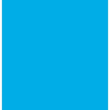
Краны шаровые 3-х ходовые
Редукционные клапаны
Модульная гидравлика
Модульные гидрораспределители
Гидрораспределители 1Р203 (CETOP8)
Гидрораспределители ВЕ10
Гидрораспределители ВЕ6 (CETOP3)
Гидрораспределители ВЕХ16 (CETOP7)
Гидрораспределители ВММ10
Гидрораспределители ВММ6 (CETOP3)
Предохранительные клапаны
Монтажные плиты
Насосы дозаторы
Адаптеры и соединения
Краны гидравлические
4-х ходовые
Фитинги для пневматики
Запчасти для спецтехники
Запчасти для BOBCAT
Запчасти для CATERPILLAR
Запчасти для JCB
Запчасти для MSt
Запчасти для TEREX
Запчасти для VOLVO