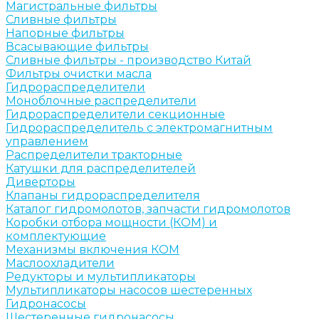
Магистральные фильтры
Сливные фильтры
Напорные фильтры
Всасывающие фильтры
Сливные фильтры - производство Китай
Фильтры очистки масла
Гидрораспределители
Моноблочные распределители
Гидрораспределители секционные
Гидрораспределитель с электромагнитным
управлением
Распределители тракторные
Катушки для распределителей
Диверторы
Клапаны гидрораспределителя
Каталог гидромолотов, запчасти гидромолотов
Коробки отбора мощности (КОМ) и
комплектующие
Механизмы включения КОМ
Маслоохладители
Редукторы и мультипликаторы
Мультипликаторы насосов шестеренных
Гидронасосы
Шестеренные гидронасосы