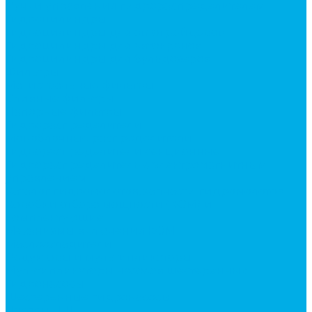
Ручки управления гидрораспределителем
Гидроцилиндры
Гидроцилиндры для автогрейдеров
Гидроцилиндры для автокранов
Гидроцилиндры для бульдозеров
Фильтры
Магистральные фильтры
Сливные фильтры
Напорные фильтры
Гидрораспределители
Моноблочные распределители
Гидрораспределители секционные
Гидрораспределитель с электромагнитным
управлением
Каталог гидромолотов, запчасти гидромолотов
Коробки отбора мощности (КОМ) и
комплектующие
Механизмы включения КОМ
Маслоохладители
Редукторы и мультипликаторы
Мультипликаторы насосов шестеренных
Гидронасосы
Шестеренные гидронасосы
Насосы НШ