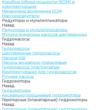
Коробки отбора мощности (КОМ) и
комплектующие
Механизмы включения КОМ
Маслоохладители
Редукторы и мультипликаторы
Назад
Редукторы и мультипликаторы
Мультипликаторы насосов шестеренных
Гидронасосы
Назад
Гидронасосы
Шестеренные гидронасосы
Насосы НШ
Насосы аксиально-поршневые
Гидронасосы пластинчатые
Комплектующие для гидронасосов
Ручные насосы
Гидромоторы
Назад
Гидромоторы
Аксиально-поршневые гидромоторы
Героторные (планетарные) гидромоторы
Назад
Героторные (планетарные) гидромоторы