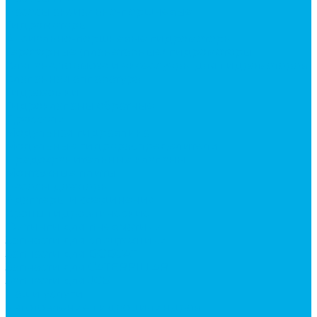
Насосы аксиально-поршневые
Гидромоторы
Аксиально-поршневые гидромоторы
Героторные (планетарные) гидромоторы
Клапана, тормоза и аксессуары для гидромоторов
Клапанная аппаратура
Гидрозамки
Гидроклапаны обратные
Дроссели
Модульная гидравлика
Модульные гидрораспределители
Предохранительные клапаны
Монтажные плиты
Насосы дозаторы
Адаптеры и соединения
Краны гидравлические
Фитинги для пневматики
Запчасти для спецтехники
Запчасти для BOBCAT
Запчасти для CATERPILLAR
Запчасти для JCB
Наши услуги
Изготовление гидроцилиндров